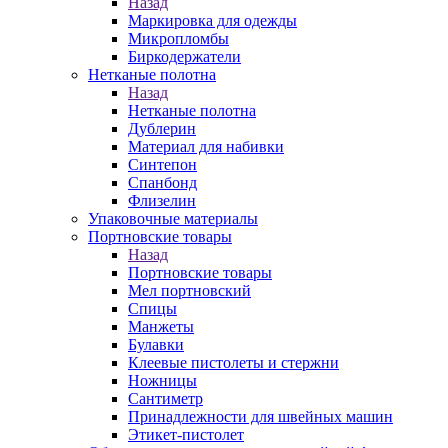
Назад
Маркировка для одежды
Микропломбы
Биркодержатели
Нетканые полотна
Назад
Нетканые полотна
Дублерин
Материал для набивки
Синтепон
Спанбонд
Флизелин
Упаковочные материалы
Портновские товары
Назад
Портновские товары
Мел портновский
Спицы
Манжеты
Булавки
Клеевые пистолеты и стержни
Ножницы
Сантиметр
Принадлежности для швейных машин
Этикет-пистолет