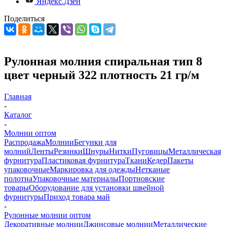
Яндекс.Дзен
Поделиться
Рулонная молния спиральная тип 8
цвет черный 322 плотность 21 гр/м
Главная
-
Каталог
-
Молнии оптом
Распродажа
Молнии
Бегунки для
молний
Ленты
Резинки
Шнуры
Нитки
Пуговицы
Металлическая
фурнитура
Пластиковая фурнитура
Ткани
Кедер
Пакеты
упаковочные
Маркировка для одежды
Нетканые
полотна
Упаковочные материалы
Портновские
товары
Оборудование для установки швейной
фурнитуры
Приход товара май
-
Рулонные молнии оптом
Декоративные молнии
Джинсовые молнии
Металлические