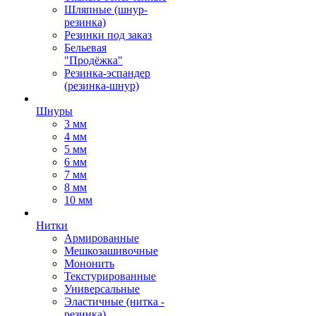
Шляпные (шнур-
резинка)
Резинки под заказ
Бельевая
"Продёжка"
Резинка-эспандер
(резинка-шнур)
Шнуры
3 мм
4 мм
5 мм
6 мм
7 мм
8 мм
10 мм
Нитки
Армированные
Мешкозашивочные
Мононить
Текстурированные
Универсальные
Эластичные (нитка -
резинка)