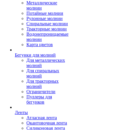
Металлические
молнии
Потайные молнии
Рулонные молнии
Спиральные молнии
Тракторные молнии
Водонепроницаемые
молнии
Карта цветов
Бегунки для молний
Для металлических
молний
Для спиральных
молний
Для тракторных
молний
Ограничители
Пуллеры для
бегунков
Ленты
Атласная лента
Окантовочная лента
Силиконовая лента