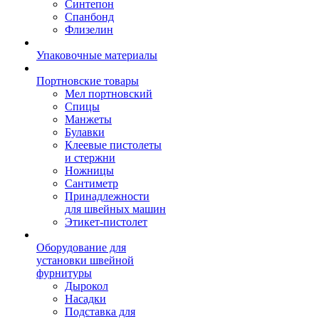
Синтепон
Спанбонд
Флизелин
Упаковочные материалы
Портновские товары
Мел портновский
Спицы
Манжеты
Булавки
Клеевые пистолеты
и стержни
Ножницы
Сантиметр
Принадлежности
для швейных машин
Этикет-пистолет
Оборудование для
установки швейной
фурнитуры
Дырокол
Насадки
Подставка для