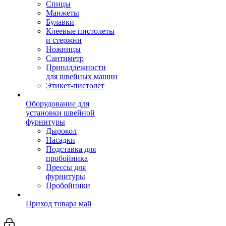
Спицы
Манжеты
Булавки
Клеевые пистолеты
и стержни
Ножницы
Сантиметр
Принадлежности
для швейных машин
Этикет-пистолет
Оборудование для
установки швейной
фурнитуры
Дырокол
Насадки
Подставка для
пробойника
Прессы для
фурнитуры
Пробойники
Приход товара май