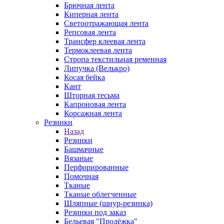
Брючная лента
Киперная лента
Светоотражающая лента
Репсовая лента
Трансфер клеевая лента
Термоклеевая лента
Стропа текстильная ременная
Липучка (Велькро)
Косая бейка
Кант
Шторная тесьма
Капроновая лента
Корсажная лента
Резинки
Назад
Резинки
Башмачные
Вязаные
Перфорированные
Помочная
Тканые
Тканые облегченные
Шляпные (шнур-резинка)
Резинки под заказ
Бельевая "Продёжка"