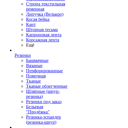
Стропа текстильная
ременная
Липучка (Велькро)
Косая бейка
Кант
Шторная тесьма
Капроновая лента
Корсажная лента
Ещё
Резинки
Башмачные
Вязаные
Перфорированные
Помочная
Тканые
Тканые облегченные
Шляпные (шнур-
резинка)
Резинки под заказ
Бельевая
"Продёжка"
Резинка-эспандер
(резинка-шнур)