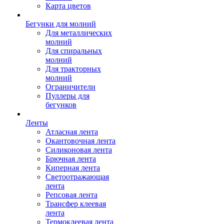
Карта цветов
Бегунки для молний
Для металлических
молний
Для спиральных
молний
Для тракторных
молний
Ограничители
Пуллеры для
бегунков
Ленты
Атласная лента
Окантовочная лента
Силиконовая лента
Брючная лента
Киперная лента
Светоотражающая
лента
Репсовая лента
Трансфер клеевая
лента
Термоклеевая лента