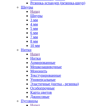
Резинка-эспандер (резинка-шнур)
Шнуры
Назад
Шнуры
3 мм
4 мм
5 мм
6 мм
7 мм
8 мм
10 мм
Нитки
Назад
Нитки
Армированные
Мешкозашивочные
Мононить
Текстурированные
Универсальные
Эластичные (нитка - резинка)
Особопрочные
Карта цветов
Джинсовые
Пуговицы
Назад