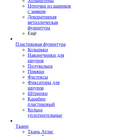
Хольнитены
Цепочки из шариков
с замком
Декоративная
металлическая
фурнитура
Ещё
Пластиковая фурнитура
Козырьки
Наконечники для
шнуров
Полукольца
Пряжки
Фастексы
Фиксаторы для
шнуров
Штрипки
Карабин
пластиковый
Кольца
уплотнительные
Ткани
Ткань Атлас