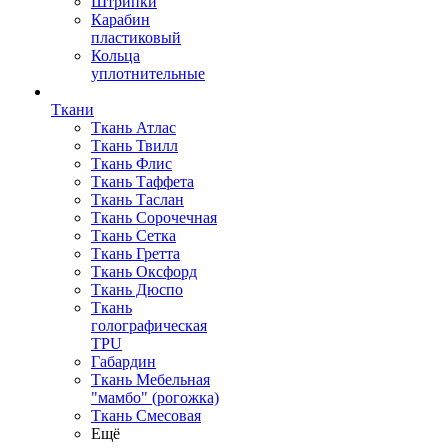
Штрипки
Карабин
пластиковый
Кольца
уплотнительные
Ткани
Ткань Атлас
Ткань Твилл
Ткань Флис
Ткань Таффета
Ткань Таслан
Ткань Сорочечная
Ткань Сетка
Ткань Гретта
Ткань Оксфорд
Ткань Дюспо
Ткань
голографическая
TPU
Габардин
Ткань Мебельная
"мамбо" (рогожка)
Ткань Смесовая
Ещё