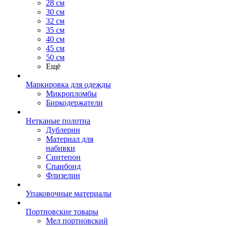
28 см
30 см
32 см
35 см
40 см
45 см
50 см
Ещё
Маркировка для одежды
Микропломбы
Биркодержатели
Нетканые полотна
Дублерин
Материал для
набивки
Синтепон
Спанбонд
Флизелин
Упаковочные материалы
Портновские товары
Мел портновский