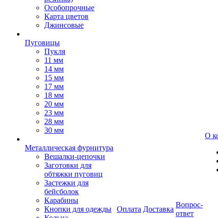
Особопрочные
Карта цветов
Джинсовые
Пуговицы
Пукля
11 мм
14 мм
15 мм
17 мм
18 мм
20 мм
23 мм
28 мм
30 мм
О к
Металлическая фурнитура
Вешалки-цепочки
Заготовки для
обтяжки пуговиц
Застежки для
бейсболок
Карабины
Вопрос-
Кнопки для одежды
Оплата
Доставка
ответ
Кольца