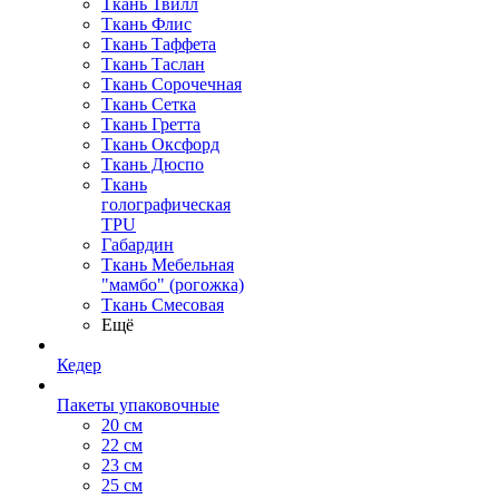
Ткань Твилл
Ткань Флис
Ткань Таффета
Ткань Таслан
Ткань Сорочечная
Ткань Сетка
Ткань Гретта
Ткань Оксфорд
Ткань Дюспо
Ткань
голографическая
TPU
Габардин
Ткань Мебельная
"мамбо" (рогожка)
Ткань Смесовая
Ещё
Кедер
Пакеты упаковочные
20 см
22 см
23 см
25 см