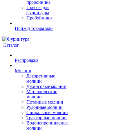
пробойника
Прессы для
фурнитуры
Пробойники
Приход товара май
Каталог
Распродажа
Молнии
Декоративные
молнии
Джинсовые молнии
Металлические
молнии
Потайные молнии
Рулонные молнии
Спиральные молнии
Тракторные молнии
Водонепроницаемые
молнии