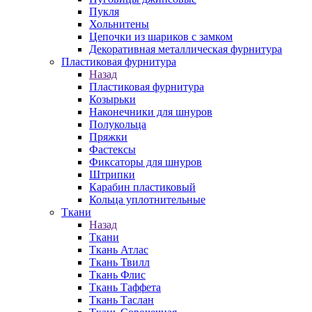
Пукля
Хольнитены
Цепочки из шариков с замком
Декоративная металлическая фурнитура
Пластиковая фурнитура
Назад
Пластиковая фурнитура
Козырьки
Наконечники для шнуров
Полукольца
Пряжки
Фастексы
Фиксаторы для шнуров
Штрипки
Карабин пластиковый
Кольца уплотнительные
Ткани
Назад
Ткани
Ткань Атлас
Ткань Твилл
Ткань Флис
Ткань Таффета
Ткань Таслан