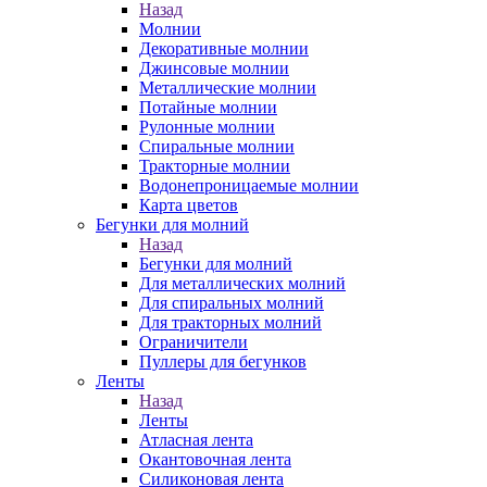
Назад
Молнии
Декоративные молнии
Джинсовые молнии
Металлические молнии
Потайные молнии
Рулонные молнии
Спиральные молнии
Тракторные молнии
Водонепроницаемые молнии
Карта цветов
Бегунки для молний
Назад
Бегунки для молний
Для металлических молний
Для спиральных молний
Для тракторных молний
Ограничители
Пуллеры для бегунков
Ленты
Назад
Ленты
Атласная лента
Окантовочная лента
Силиконовая лента