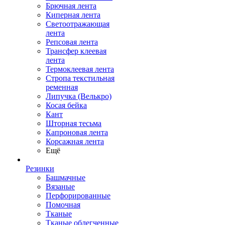
Брючная лента
Киперная лента
Светоотражающая
лента
Репсовая лента
Трансфер клеевая
лента
Термоклеевая лента
Стропа текстильная
ременная
Липучка (Велькро)
Косая бейка
Кант
Шторная тесьма
Капроновая лента
Корсажная лента
Ещё
Резинки
Башмачные
Вязаные
Перфорированные
Помочная
Тканые
Тканые облегченные