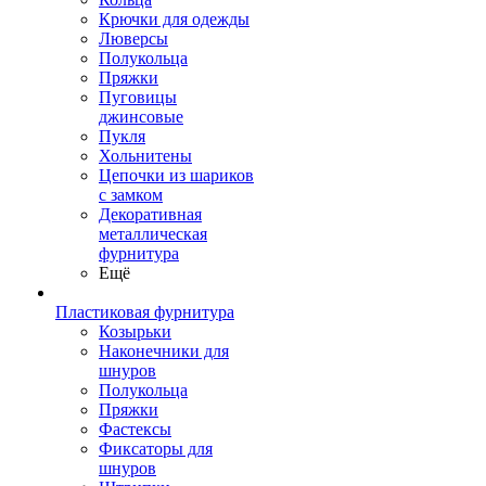
Крючки для одежды
Люверсы
Полукольца
Пряжки
Пуговицы
джинсовые
Пукля
Хольнитены
Цепочки из шариков
с замком
Декоративная
металлическая
фурнитура
Ещё
Пластиковая фурнитура
Козырьки
Наконечники для
шнуров
Полукольца
Пряжки
Фастексы
Фиксаторы для
шнуров