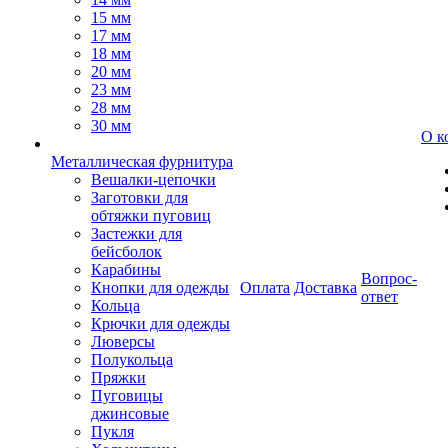
15 мм
17 мм
18 мм
20 мм
23 мм
28 мм
30 мм
О к
Металлическая фурнитура
Вешалки-цепочки
Заготовки для
обтяжки пуговиц
Застежки для
бейсболок
Карабины
Вопрос-
Кнопки для одежды
Оплата
Доставка
ответ
Кольца
Крючки для одежды
Люверсы
Полукольца
Пряжки
Пуговицы
джинсовые
Пукля