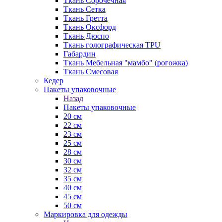
Ткань Сорочечная
Ткань Сетка
Ткань Гретта
Ткань Оксфорд
Ткань Дюспо
Ткань голографическая TPU
Габардин
Ткань Мебельная "мамбо" (рогожка)
Ткань Смесовая
Кедер
Пакеты упаковочные
Назад
Пакеты упаковочные
20 см
22 см
23 см
25 см
28 см
30 см
32 см
35 см
40 см
45 см
50 см
Маркировка для одежды