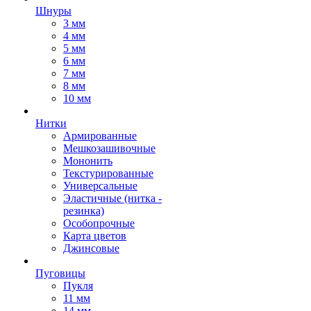
Шнуры
3 мм
4 мм
5 мм
6 мм
7 мм
8 мм
10 мм
Нитки
Армированные
Мешкозашивочные
Мононить
Текстурированные
Универсальные
Эластичные (нитка -
резинка)
Особопрочные
Карта цветов
Джинсовые
Пуговицы
Пукля
11 мм
14 мм