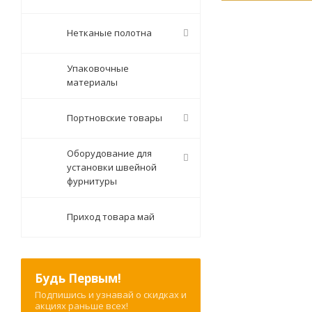
Нетканые полотна
Упаковочные
материалы
Портновские товары
Оборудование для
установки швейной
фурнитуры
Приход товара май
Будь Первым!
Подпишись и узнавай о скидках и
акциях раньше всех!