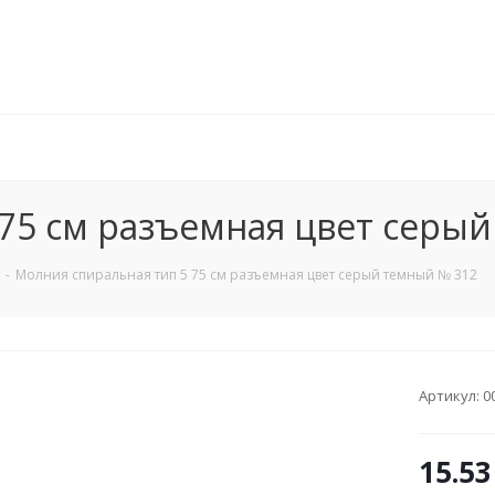
 75 см разъемная цвет серы
-
Молния спиральная тип 5 75 см разъемная цвет серый темный № 312
Артикул:
0
15.53