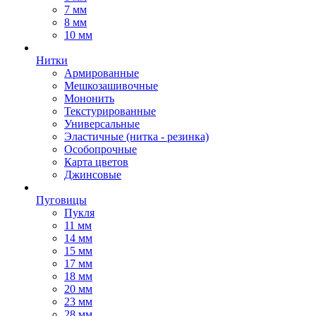
7 мм
8 мм
10 мм
Нитки
Армированные
Мешкозашивочные
Мононить
Текстурированные
Универсальные
Эластичные (нитка - резинка)
Особопрочные
Карта цветов
Джинсовые
Пуговицы
Пукля
11 мм
14 мм
15 мм
17 мм
18 мм
20 мм
23 мм
28 мм