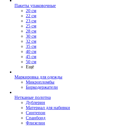
Пакеты упаковочные
20 см
22 см
23 см
25 см
28 см
30 см
32 см
35 см
40 см
45 см
50 см
Ещё
Маркировка для одежды
Микропломбы
Биркодержатели
Нетканые полотна
Дублерин
Материал для набивки
Синтепон
Спанбонд
Флизелин