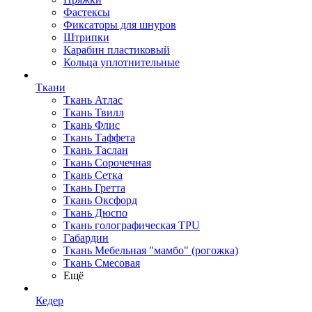
Фастексы
Фиксаторы для шнуров
Штрипки
Карабин пластиковый
Кольца уплотнительные
Ткани
Ткань Атлас
Ткань Твилл
Ткань Флис
Ткань Таффета
Ткань Таслан
Ткань Сорочечная
Ткань Сетка
Ткань Гретта
Ткань Оксфорд
Ткань Дюспо
Ткань голографическая TPU
Габардин
Ткань Мебельная "мамбо" (рогожка)
Ткань Смесовая
Ещё
Кедер