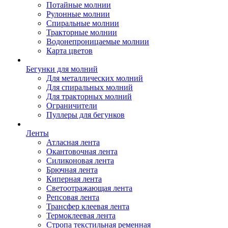
Потайные молнии
Рулонные молнии
Спиральные молнии
Тракторные молнии
Водонепроницаемые молнии
Карта цветов
Бегунки для молний
Для металлических молний
Для спиральных молний
Для тракторных молний
Ограничители
Пуллеры для бегунков
Ленты
Атласная лента
Окантовочная лента
Силиконовая лента
Брючная лента
Киперная лента
Светоотражающая лента
Репсовая лента
Трансфер клеевая лента
Термоклеевая лента
Стропа текстильная ременная