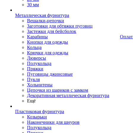
30 мм
Металлическая фурнитура
Вешалки-цепочки
Заготовки для обтяжки пуговиц
Застежки для бейсболок
Карабины
Оплат
Кнопки для одежды
Кольца
Крючки для одежды
Люверсы
Полукольца
Пряжки
Пуговицы джинсовые
Пукля
Хольнитены
Цепочки из шариков с замком
Декоративная металлическая фурнитура
Ещё
Пластиковая фурнитура
Козырьки
Наконечники для шнуров
Полукольца
Пряжки