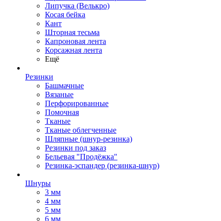
Липучка (Велькро)
Косая бейка
Кант
Шторная тесьма
Капроновая лента
Корсажная лента
Ещё
Резинки
Башмачные
Вязаные
Перфорированные
Помочная
Тканые
Тканые облегченные
Шляпные (шнур-резинка)
Резинки под заказ
Бельевая "Продёжка"
Резинка-эспандер (резинка-шнур)
Шнуры
3 мм
4 мм
5 мм
6 мм