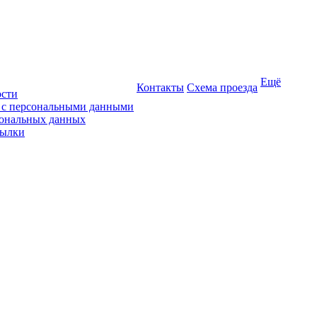
Ещё
Контакты
Схема проезда
ости
ы с персональными данными
сональных данных
сылки