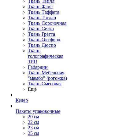
Ткань Твилл
Ткань Флис
Ткань Таффета
Ткань Таслан
Ткань Сорочечная
Ткань Сетка
Ткань Гретта
Ткань Оксфорд
Ткань Дюспо
Ткань
голографическая
TPU
Габардин
Ткань Мебельная
"мамбо" (рогожка)
Ткань Смесовая
Ещё
Кедер
Пакеты упаковочные
20 см
22 см
23 см
25 см