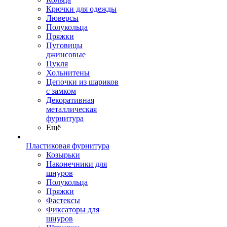
Крючки для одежды
Люверсы
Полукольца
Пряжки
Пуговицы
джинсовые
Пукля
Хольнитены
Цепочки из шариков
с замком
Декоративная
металлическая
фурнитура
Ещё
Пластиковая фурнитура
Козырьки
Наконечники для
шнуров
Полукольца
Пряжки
Фастексы
Фиксаторы для
шнуров