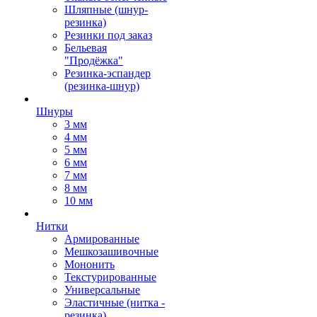
Шляпные (шнур-
резинка)
Резинки под заказ
Бельевая
"Продёжка"
Резинка-эспандер
(резинка-шнур)
Шнуры
3 мм
4 мм
5 мм
6 мм
7 мм
8 мм
10 мм
Нитки
Армированные
Мешкозашивочные
Мононить
Текстурированные
Универсальные
Эластичные (нитка -
резинка)