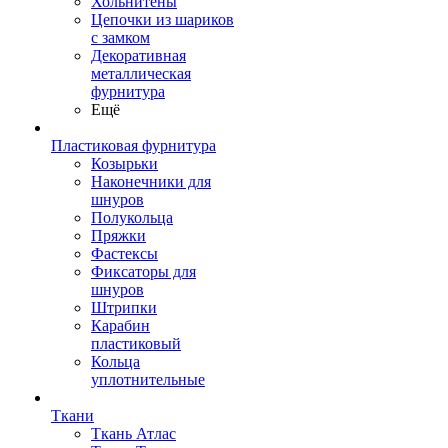
Хольнитены
Цепочки из шариков
с замком
Декоративная
металлическая
фурнитура
Ещё
Пластиковая фурнитура
Козырьки
Наконечники для
шнуров
Полукольца
Пряжки
Фастексы
Фиксаторы для
шнуров
Штрипки
Карабин
пластиковый
Кольца
уплотнительные
Ткани
Ткань Атлас