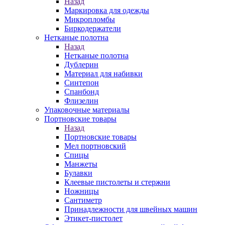
Назад
Маркировка для одежды
Микропломбы
Биркодержатели
Нетканые полотна
Назад
Нетканые полотна
Дублерин
Материал для набивки
Синтепон
Спанбонд
Флизелин
Упаковочные материалы
Портновские товары
Назад
Портновские товары
Мел портновский
Спицы
Манжеты
Булавки
Клеевые пистолеты и стержни
Ножницы
Сантиметр
Принадлежности для швейных машин
Этикет-пистолет