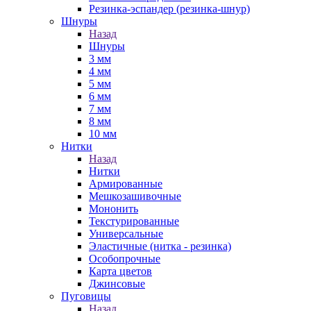
Резинка-эспандер (резинка-шнур)
Шнуры
Назад
Шнуры
3 мм
4 мм
5 мм
6 мм
7 мм
8 мм
10 мм
Нитки
Назад
Нитки
Армированные
Мешкозашивочные
Мононить
Текстурированные
Универсальные
Эластичные (нитка - резинка)
Особопрочные
Карта цветов
Джинсовые
Пуговицы
Назад