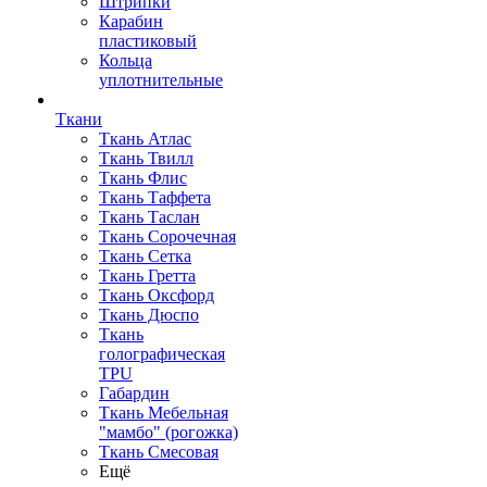
Штрипки
Карабин
пластиковый
Кольца
уплотнительные
Ткани
Ткань Атлас
Ткань Твилл
Ткань Флис
Ткань Таффета
Ткань Таслан
Ткань Сорочечная
Ткань Сетка
Ткань Гретта
Ткань Оксфорд
Ткань Дюспо
Ткань
голографическая
TPU
Габардин
Ткань Мебельная
"мамбо" (рогожка)
Ткань Смесовая
Ещё