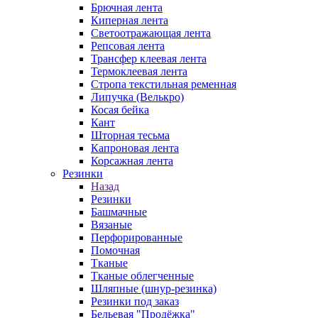
Брючная лента
Киперная лента
Светоотражающая лента
Репсовая лента
Трансфер клеевая лента
Термоклеевая лента
Стропа текстильная ременная
Липучка (Велькро)
Косая бейка
Кант
Шторная тесьма
Капроновая лента
Корсажная лента
Резинки
Назад
Резинки
Башмачные
Вязаные
Перфорированные
Помочная
Тканые
Тканые облегченные
Шляпные (шнур-резинка)
Резинки под заказ
Бельевая "Продёжка"