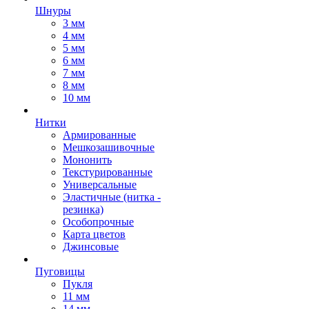
Шнуры
3 мм
4 мм
5 мм
6 мм
7 мм
8 мм
10 мм
Нитки
Армированные
Мешкозашивочные
Мононить
Текстурированные
Универсальные
Эластичные (нитка -
резинка)
Особопрочные
Карта цветов
Джинсовые
Пуговицы
Пукля
11 мм
14 мм