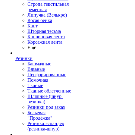
Стропа текстильная
ременная
Липучка (Велькро)
Косая бейка
Кант
Шторная тесьма
Капроновая лента
Корсажная лента
Ещё
Резинки
Башмачные
Вязаные
Перфорированные
Помочная
Тканые
Тканые облегченные
Шляпные (шнур-
резинка)
Резинки под заказ
Бельевая
"Продёжка"
Резинка-эспандер
(резинка-шнур)