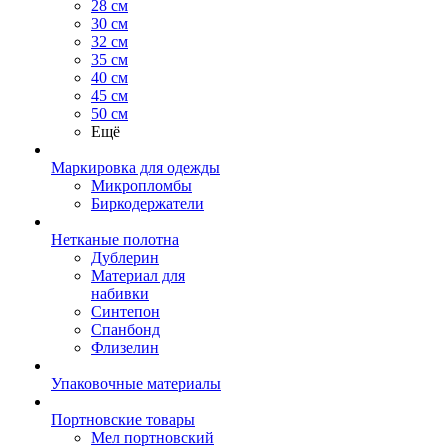
28 см
30 см
32 см
35 см
40 см
45 см
50 см
Ещё
Маркировка для одежды
Микропломбы
Биркодержатели
Нетканые полотна
Дублерин
Материал для
набивки
Синтепон
Спанбонд
Флизелин
Упаковочные материалы
Портновские товары
Мел портновский