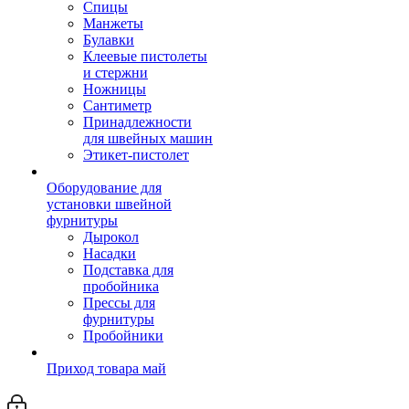
Спицы
Манжеты
Булавки
Клеевые пистолеты
и стержни
Ножницы
Сантиметр
Принадлежности
для швейных машин
Этикет-пистолет
Оборудование для
установки швейной
фурнитуры
Дырокол
Насадки
Подставка для
пробойника
Прессы для
фурнитуры
Пробойники
Приход товара май