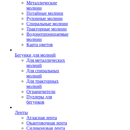
Металлические
молнии
Потайные молнии
Рулонные молнии
Спиральные молнии
Тракторные молнии
Водонепроницаемые
молнии
Карта цветов
Бегунки для молний
Для металлических
молний
Для спиральных
молний
Для тракторных
молний
Ограничители
Пуллеры для
бегунков
Ленты
Атласная лента
Окантовочная лента
Силиконовая лента