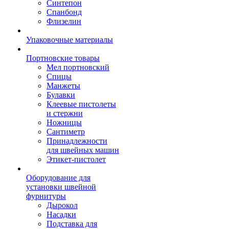
Синтепон
Спанбонд
Флизелин
Упаковочные материалы
Портновские товары
Мел портновский
Спицы
Манжеты
Булавки
Клеевые пистолеты
и стержни
Ножницы
Сантиметр
Принадлежности
для швейных машин
Этикет-пистолет
Оборудование для
установки швейной
фурнитуры
Дырокол
Насадки
Подставка для