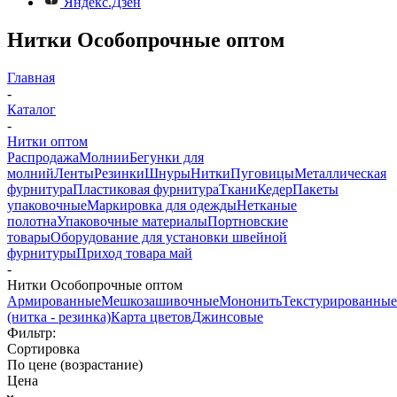
Яндекс.Дзен
Нитки Особопрочные оптом
Главная
-
Каталог
-
Нитки оптом
Распродажа
Молнии
Бегунки для
молний
Ленты
Резинки
Шнуры
Нитки
Пуговицы
Металлическая
фурнитура
Пластиковая фурнитура
Ткани
Кедер
Пакеты
упаковочные
Маркировка для одежды
Нетканые
полотна
Упаковочные материалы
Портновские
товары
Оборудование для установки швейной
фурнитуры
Приход товара май
-
Нитки Особопрочные оптом
Армированные
Мешкозашивочные
Мононить
Текстурированные
(нитка - резинка)
Карта цветов
Джинсовые
Фильтр:
Сортировка
По цене (возрастание)
Цена