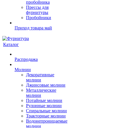
пробойника
Прессы для
фурнитуры
Пробойники
Приход товара май
Каталог
Распродажа
Молнии
Декоративные
молнии
Джинсовые молнии
Металлические
молнии
Потайные молнии
Рулонные молнии
Спиральные молнии
Тракторные молнии
Водонепроницаемые
молнии