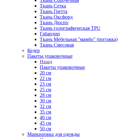
Ткань Сорочечная
Ткань Сетка
Ткань Гретта
Ткань Оксфорд
Ткань Дюспо
Ткань голографическая TPU
Габардин
Ткань Мебельная "мамбо" (рогожка)
Ткань Смесовая
Кедер
Пакеты упаковочные
Назад
Пакеты упаковочные
20 см
22 см
23 см
25 см
28 см
30 см
32 см
35 см
40 см
45 см
50 см
Маркировка для одежды