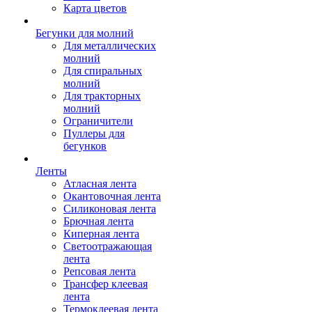
Карта цветов
Бегунки для молний
Для металлических
молний
Для спиральных
молний
Для тракторных
молний
Ограничители
Пуллеры для
бегунков
Ленты
Атласная лента
Окантовочная лента
Силиконовая лента
Брючная лента
Киперная лента
Светоотражающая
лента
Репсовая лента
Трансфер клеевая
лента
Термоклеевая лента