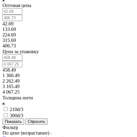
Оптовая цена
42.69
133.69
224.69
315.69
406.73
Цена за упаковку
458.49
1 360.49
2 262.49
3 165.49
4 067.25
Толщина нити
210d/3
300d/3
Сбросить
Фильтр
По цене (возрастание)