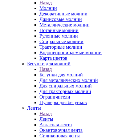
Назад
Молнии
Декоративные молнии
Джинсовые молнии
Металлические молнии
Потайные молнии
Рулонные молнии
Спиральные молнии
Тракторные молнии
Водонепроницаемые молнии
Карта цветов
Бегунки для молний
Назад
Бегунки для молний
Для металлических молний
Для спиральных молний
Для тракторных молний
Ограничители
Пуллеры для бегунков
Ленты
Назад
Ленты
Атласная лента
Окантовочная лента
Силиконовая лента