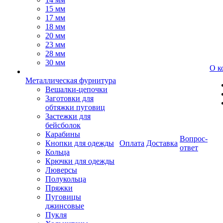
15 мм
17 мм
18 мм
20 мм
23 мм
28 мм
30 мм
О к
Металлическая фурнитура
Вешалки-цепочки
Заготовки для
обтяжки пуговиц
Застежки для
бейсболок
Карабины
Вопрос-
Кнопки для одежды
Оплата
Доставка
ответ
Кольца
Крючки для одежды
Люверсы
Полукольца
Пряжки
Пуговицы
джинсовые
Пукля