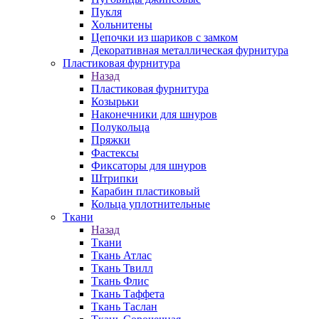
Пукля
Хольнитены
Цепочки из шариков с замком
Декоративная металлическая фурнитура
Пластиковая фурнитура
Назад
Пластиковая фурнитура
Козырьки
Наконечники для шнуров
Полукольца
Пряжки
Фастексы
Фиксаторы для шнуров
Штрипки
Карабин пластиковый
Кольца уплотнительные
Ткани
Назад
Ткани
Ткань Атлас
Ткань Твилл
Ткань Флис
Ткань Таффета
Ткань Таслан