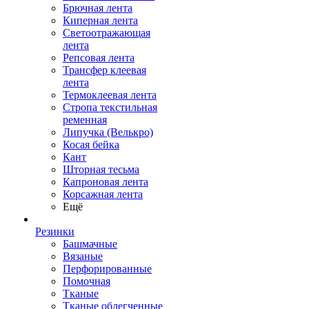
Брючная лента
Киперная лента
Светоотражающая
лента
Репсовая лента
Трансфер клеевая
лента
Термоклеевая лента
Стропа текстильная
ременная
Липучка (Велькро)
Косая бейка
Кант
Шторная тесьма
Капроновая лента
Корсажная лента
Ещё
Резинки
Башмачные
Вязаные
Перфорированные
Помочная
Тканые
Тканые облегченные