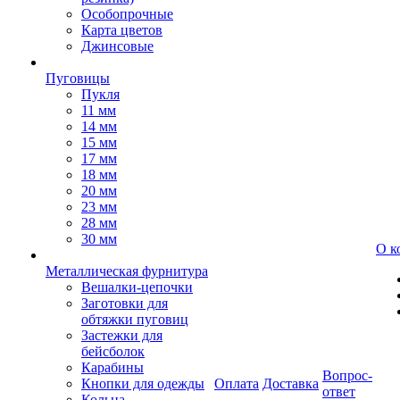
Особопрочные
Карта цветов
Джинсовые
Пуговицы
Пукля
11 мм
14 мм
15 мм
17 мм
18 мм
20 мм
23 мм
28 мм
30 мм
О к
Металлическая фурнитура
Вешалки-цепочки
Заготовки для
обтяжки пуговиц
Застежки для
бейсболок
Карабины
Вопрос-
Кнопки для одежды
Оплата
Доставка
ответ
Кольца