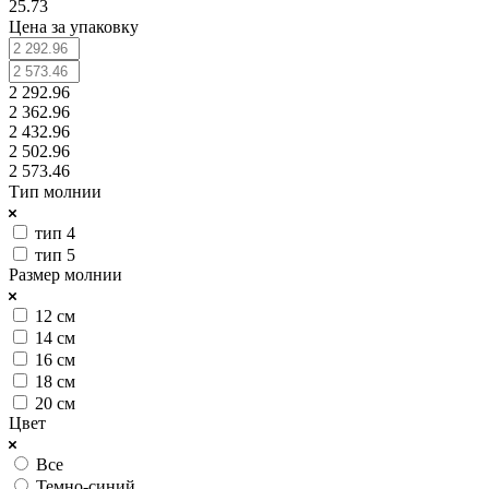
25.73
Цена за упаковку
2 292.96
2 362.96
2 432.96
2 502.96
2 573.46
Тип молнии
тип 4
тип 5
Размер молнии
12 см
14 см
16 см
18 см
20 см
Цвет
Все
Темно-синий