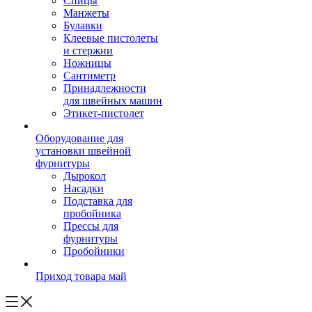
Спицы
Манжеты
Булавки
Клеевые пистолеты
и стержни
Ножницы
Сантиметр
Принадлежности
для швейных машин
Этикет-пистолет
Оборудование для
установки швейной
фурнитуры
Дырокол
Насадки
Подставка для
пробойника
Прессы для
фурнитуры
Пробойники
Приход товара май