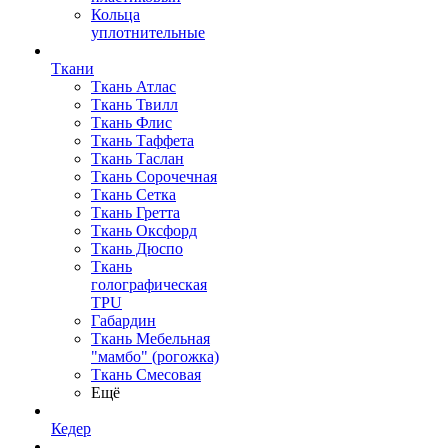
Кольца
уплотнительные
Ткани
Ткань Атлас
Ткань Твилл
Ткань Флис
Ткань Таффета
Ткань Таслан
Ткань Сорочечная
Ткань Сетка
Ткань Гретта
Ткань Оксфорд
Ткань Дюспо
Ткань
голографическая
TPU
Габардин
Ткань Мебельная
"мамбо" (рогожка)
Ткань Смесовая
Ещё
Кедер