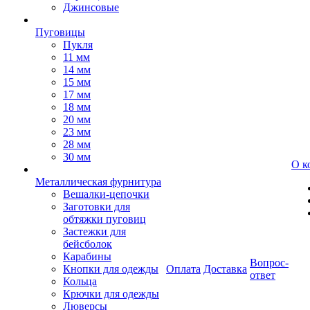
Джинсовые
Пуговицы
Пукля
11 мм
14 мм
15 мм
17 мм
18 мм
20 мм
23 мм
28 мм
30 мм
О к
Металлическая фурнитура
Вешалки-цепочки
Заготовки для
обтяжки пуговиц
Застежки для
бейсболок
Карабины
Вопрос-
Кнопки для одежды
Оплата
Доставка
ответ
Кольца
Крючки для одежды
Люверсы