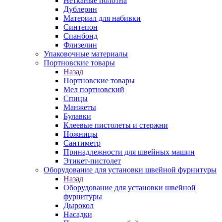
Нетканые полотна
Дублерин
Материал для набивки
Синтепон
Спанбонд
Флизелин
Упаковочные материалы
Портновские товары
Назад
Портновские товары
Мел портновский
Спицы
Манжеты
Булавки
Клеевые пистолеты и стержни
Ножницы
Сантиметр
Принадлежности для швейных машин
Этикет-пистолет
Оборудование для установки швейной фурнитуры
Назад
Оборудование для установки швейной
фурнитуры
Дырокол
Насадки