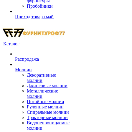
фурнитуры
Пробойники
Приход товара май
Каталог
Распродажа
Молнии
Декоративные
молнии
Джинсовые молнии
Металлические
молнии
Потайные молнии
Рулонные молнии
Спиральные молнии
Тракторные молнии
Водонепроницаемые
молнии