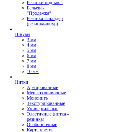
Резинки под заказ
Бельевая
"Продёжка"
Резинка-эспандер
(резинка-шнур)
Шнуры
3 мм
4 мм
5 мм
6 мм
7 мм
8 мм
10 мм
Нитки
Армированные
Мешкозашивочные
Мононить
Текстурированные
Универсальные
Эластичные (нитка -
резинка)
Особопрочные
Карта цветов