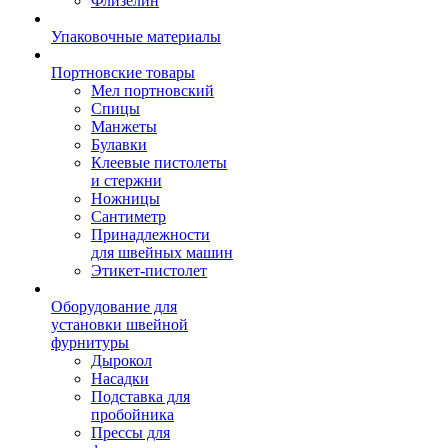
Флизелин
Упаковочные материалы
Портновские товары
Мел портновский
Спицы
Манжеты
Булавки
Клеевые пистолеты
и стержни
Ножницы
Сантиметр
Принадлежности
для швейных машин
Этикет-пистолет
Оборудование для
установки швейной
фурнитуры
Дырокол
Насадки
Подставка для
пробойника
Прессы для