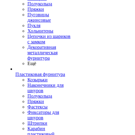
Полукольца
Пряжки
Пуговицы
джинсовые
Пукля
Хольнитены
Цепочки из шариков
с замком
Декоративная
металлическая
фурнитура
Ещё
Пластиковая фурнитура
Козырьки
Наконечники для
шнуров
Полукольца
Пряжки
Фастексы
Фиксаторы для
шнуров
Штрипки
Карабин
пластиковый