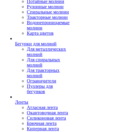
Потайные молнии
Рулонные молнии
Спиральные молнии
Тракторные молнии
Водонепроницаемые
молнии
Карта цветов
Бегунки для молний
Для металлических
молний
Для спиральных
молний
Для тракторных
молний
Ограничители
Пуллеры для
бегунков
Ленты
Атласная лента
Окантовочная лента
Силиконовая лента
Брючная лента
Киперная лента