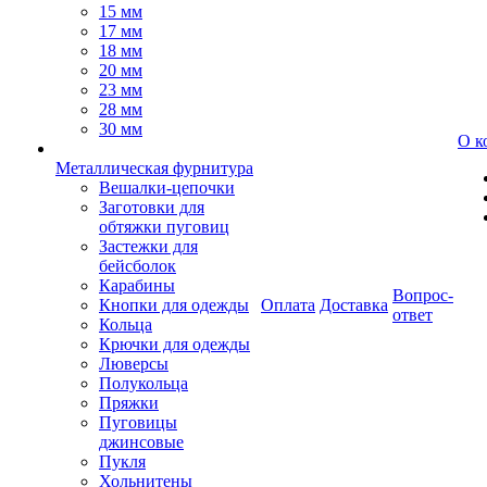
15 мм
17 мм
18 мм
20 мм
23 мм
28 мм
30 мм
О к
Металлическая фурнитура
Вешалки-цепочки
Заготовки для
обтяжки пуговиц
Застежки для
бейсболок
Карабины
Вопрос-
Кнопки для одежды
Оплата
Доставка
ответ
Кольца
Крючки для одежды
Люверсы
Полукольца
Пряжки
Пуговицы
джинсовые
Пукля
Хольнитены