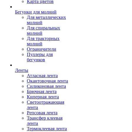
Карта цветов
Бегунки для молний
Для металлических
молний
Для спиральных
молний
Для тракторных
молний
Ограничители
Пуллеры для
бегунков
Ленты
Атласная лента
Окантовочная лента
Силиконовая лента
Брючная лента
Киперная лента
Светоотражающая
лента
Репсовая лента
Трансфер клеевая
лента
Термоклеевая лента