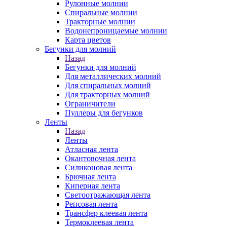
Рулонные молнии
Спиральные молнии
Тракторные молнии
Водонепроницаемые молнии
Карта цветов
Бегунки для молний
Назад
Бегунки для молний
Для металлических молний
Для спиральных молний
Для тракторных молний
Ограничители
Пуллеры для бегунков
Ленты
Назад
Ленты
Атласная лента
Окантовочная лента
Силиконовая лента
Брючная лента
Киперная лента
Светоотражающая лента
Репсовая лента
Трансфер клеевая лента
Термоклеевая лента