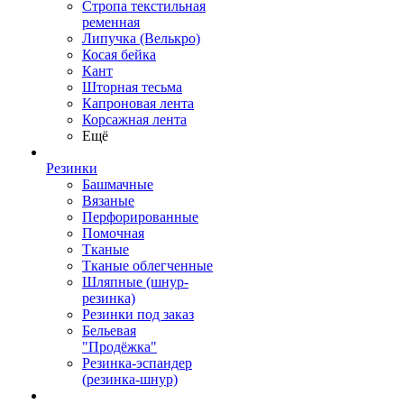
Стропа текстильная
ременная
Липучка (Велькро)
Косая бейка
Кант
Шторная тесьма
Капроновая лента
Корсажная лента
Ещё
Резинки
Башмачные
Вязаные
Перфорированные
Помочная
Тканые
Тканые облегченные
Шляпные (шнур-
резинка)
Резинки под заказ
Бельевая
"Продёжка"
Резинка-эспандер
(резинка-шнур)