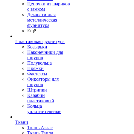
Цепочки из шариков
с замком
Декоративная
металлическая
фурнитура
Ещё
Пластиковая фурнитура
Козырьки
Наконечники для
шнуров
Полукольца
Пряжки
Фастексы
Фиксаторы для
шнуров
Штрипки
Карабин
пластиковый
Кольца
уплотнительные
Ткани
Ткань Атлас
Ткань Твилл