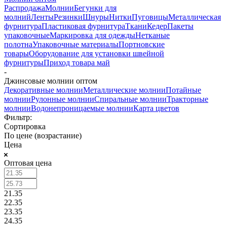
Распродажа
Молнии
Бегунки для
молний
Ленты
Резинки
Шнуры
Нитки
Пуговицы
Металлическая
фурнитура
Пластиковая фурнитура
Ткани
Кедер
Пакеты
упаковочные
Маркировка для одежды
Нетканые
полотна
Упаковочные материалы
Портновские
товары
Оборудование для установки швейной
фурнитуры
Приход товара май
-
Джинсовые молнии оптом
Декоративные молнии
Металлические молнии
Потайные
молнии
Рулонные молнии
Спиральные молнии
Тракторные
молнии
Водонепроницаемые молнии
Карта цветов
Фильтр:
Сортировка
По цене (возрастание)
Цена
Оптовая цена
21.35
22.35
23.35
24.35