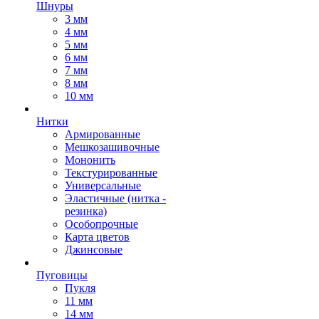
Шнуры
3 мм
4 мм
5 мм
6 мм
7 мм
8 мм
10 мм
Нитки
Армированные
Мешкозашивочные
Мононить
Текстурированные
Универсальные
Эластичные (нитка -
резинка)
Особопрочные
Карта цветов
Джинсовые
Пуговицы
Пукля
11 мм
14 мм