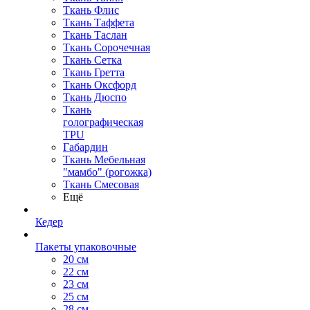
Ткань Флис
Ткань Таффета
Ткань Таслан
Ткань Сорочечная
Ткань Сетка
Ткань Гретта
Ткань Оксфорд
Ткань Дюспо
Ткань
голографическая
TPU
Габардин
Ткань Мебельная
"мамбо" (рогожка)
Ткань Смесовая
Ещё
Кедер
Пакеты упаковочные
20 см
22 см
23 см
25 см
28 см