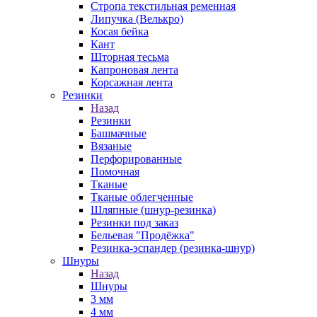
Стропа текстильная ременная
Липучка (Велькро)
Косая бейка
Кант
Шторная тесьма
Капроновая лента
Корсажная лента
Резинки
Назад
Резинки
Башмачные
Вязаные
Перфорированные
Помочная
Тканые
Тканые облегченные
Шляпные (шнур-резинка)
Резинки под заказ
Бельевая "Продёжка"
Резинка-эспандер (резинка-шнур)
Шнуры
Назад
Шнуры
3 мм
4 мм