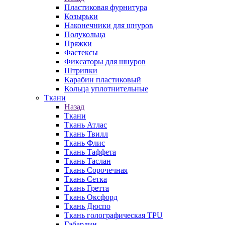
Пластиковая фурнитура
Козырьки
Наконечники для шнуров
Полукольца
Пряжки
Фастексы
Фиксаторы для шнуров
Штрипки
Карабин пластиковый
Кольца уплотнительные
Ткани
Назад
Ткани
Ткань Атлас
Ткань Твилл
Ткань Флис
Ткань Таффета
Ткань Таслан
Ткань Сорочечная
Ткань Сетка
Ткань Гретта
Ткань Оксфорд
Ткань Дюспо
Ткань голографическая TPU
Габардин