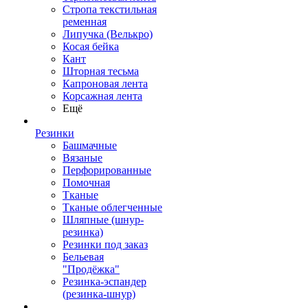
Стропа текстильная
ременная
Липучка (Велькро)
Косая бейка
Кант
Шторная тесьма
Капроновая лента
Корсажная лента
Ещё
Резинки
Башмачные
Вязаные
Перфорированные
Помочная
Тканые
Тканые облегченные
Шляпные (шнур-
резинка)
Резинки под заказ
Бельевая
"Продёжка"
Резинка-эспандер
(резинка-шнур)