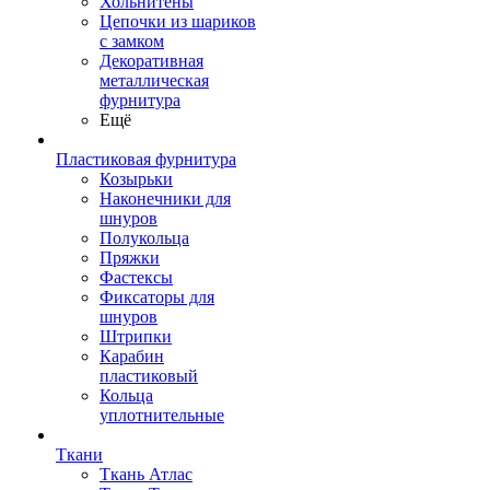
Хольнитены
Цепочки из шариков
с замком
Декоративная
металлическая
фурнитура
Ещё
Пластиковая фурнитура
Козырьки
Наконечники для
шнуров
Полукольца
Пряжки
Фастексы
Фиксаторы для
шнуров
Штрипки
Карабин
пластиковый
Кольца
уплотнительные
Ткани
Ткань Атлас