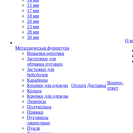
15 мм
17 мм
18 мм
20 мм
23 мм
28 мм
30 мм
О к
Металлическая фурнитура
Вешалки-цепочки
Заготовки для
обтяжки пуговиц
Застежки для
бейсболок
Карабины
Вопрос-
Кнопки для одежды
Оплата
Доставка
ответ
Кольца
Крючки для одежды
Люверсы
Полукольца
Пряжки
Пуговицы
джинсовые
Пукля