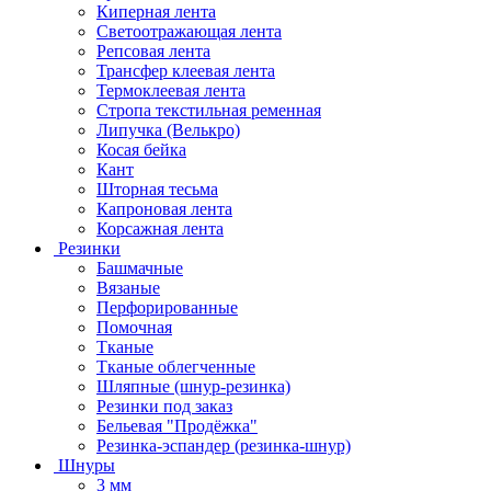
Киперная лента
Светоотражающая лента
Репсовая лента
Трансфер клеевая лента
Термоклеевая лента
Стропа текстильная ременная
Липучка (Велькро)
Косая бейка
Кант
Шторная тесьма
Капроновая лента
Корсажная лента
Резинки
Башмачные
Вязаные
Перфорированные
Помочная
Тканые
Тканые облегченные
Шляпные (шнур-резинка)
Резинки под заказ
Бельевая "Продёжка"
Резинка-эспандер (резинка-шнур)
Шнуры
3 мм