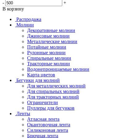
-
+
В корзину
Распродажа
Молнии
Декоративные молнии
Джинсовые молнии
Металлические молнии
Потайные молнии
Рулонные молнии
Спиральные молнии
Тракторные молнии
Водонепроницаемые молнии
Карта цветов
Бегунки для молний
Для металлических молний
Для спиральных молний
Для тракторных молний
Ограничители
Пуллеры для бегунков
Ленты
Атласная лента
Окантовочная лента
Силиконовая лента
Брючная лента