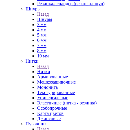
Резинка-эспандер (резинка-шнур)
Шнуры
Назад
Шнуры
3 мм
4 мм
5 мм
6 мм
7 мм
8 мм
10 мм
Нитки
Назад
Нитки
Армированные
Мешкозашивочные
Мононить
Текстурированные
Универсальные
Эластичные (нитка - резинка)
Особопрочные
Карта цветов
Джинсовые
Пуговицы
Назад