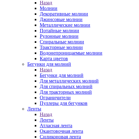
Назад
Молнии
Декоративные молнии
Джинсовые молнии
Металлические молнии
Потайные молнии
Рулонные молнии
Спиральные молнии
Тракторные молнии
Водонепроницаемые молнии
Карта цветов
Бегунки для молний
Назад
Бегунки для молний
Для металлических молний
Для спиральных молний
Для тракторных молний
Ограничители
Пуллеры для бегунков
Ленты
Назад
Ленты
Атласная лента
Окантовочная лента
Силиконовая лента