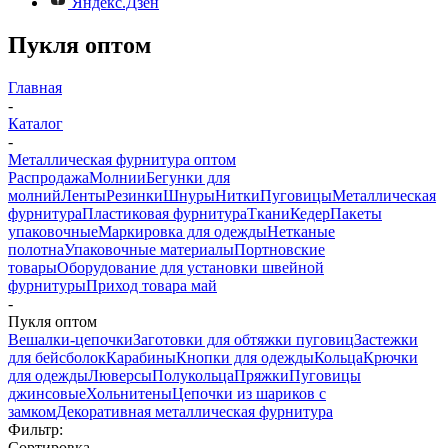
Яндекс.Дзен
Пукля оптом
Главная
-
Каталог
-
Металлическая фурнитура оптом
Распродажа
Молнии
Бегунки для
молний
Ленты
Резинки
Шнуры
Нитки
Пуговицы
Металлическая
фурнитура
Пластиковая фурнитура
Ткани
Кедер
Пакеты
упаковочные
Маркировка для одежды
Нетканые
полотна
Упаковочные материалы
Портновские
товары
Оборудование для установки швейной
фурнитуры
Приход товара май
-
Пукля оптом
Вешалки-цепочки
Заготовки для обтяжки пуговиц
Застежки
для бейсболок
Карабины
Кнопки для одежды
Кольца
Крючки
для одежды
Люверсы
Полукольца
Пряжки
Пуговицы
джинсовые
Хольнитены
Цепочки из шариков с
замком
Декоративная металлическая фурнитура
Фильтр:
Сортировка