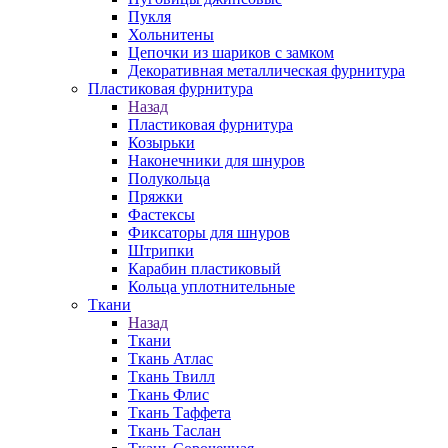
Пукля
Хольнитены
Цепочки из шариков с замком
Декоративная металлическая фурнитура
Пластиковая фурнитура
Назад
Пластиковая фурнитура
Козырьки
Наконечники для шнуров
Полукольца
Пряжки
Фастексы
Фиксаторы для шнуров
Штрипки
Карабин пластиковый
Кольца уплотнительные
Ткани
Назад
Ткани
Ткань Атлас
Ткань Твилл
Ткань Флис
Ткань Таффета
Ткань Таслан