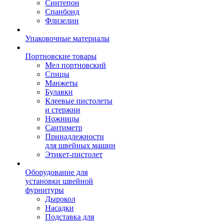
Синтепон
Спанбонд
Флизелин
Упаковочные материалы
Портновские товары
Мел портновский
Спицы
Манжеты
Булавки
Клеевые пистолеты
и стержни
Ножницы
Сантиметр
Принадлежности
для швейных машин
Этикет-пистолет
Оборудование для
установки швейной
фурнитуры
Дырокол
Насадки
Подставка для