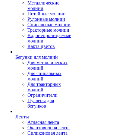
Металлические
молнии
Потайные молнии
Рулонные молнии
Спиральные молнии
Тракторные молнии
Водонепроницаемые
молнии
Карта цветов
Бегунки для молний
Для металлических
молний
Для спиральных
молний
Для тракторных
молний
Ограничители
Пуллеры для
бегунков
Ленты
Атласная лента
Окантовочная лента
Силиконовая лента