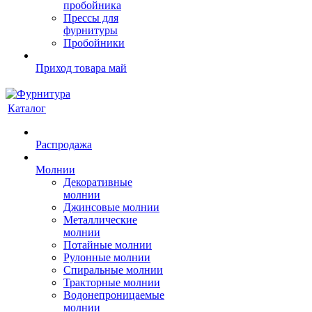
пробойника
Прессы для
фурнитуры
Пробойники
Приход товара май
Каталог
Распродажа
Молнии
Декоративные
молнии
Джинсовые молнии
Металлические
молнии
Потайные молнии
Рулонные молнии
Спиральные молнии
Тракторные молнии
Водонепроницаемые
молнии