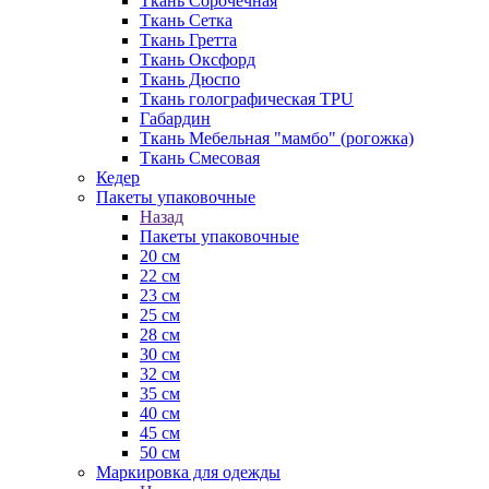
Ткань Сорочечная
Ткань Сетка
Ткань Гретта
Ткань Оксфорд
Ткань Дюспо
Ткань голографическая TPU
Габардин
Ткань Мебельная "мамбо" (рогожка)
Ткань Смесовая
Кедер
Пакеты упаковочные
Назад
Пакеты упаковочные
20 см
22 см
23 см
25 см
28 см
30 см
32 см
35 см
40 см
45 см
50 см
Маркировка для одежды