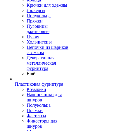
Крючки для одежды
Люверсы
Полукольца
Пряжки
Пуговицы
джинсовые
Пукля
Хольнитены
Цепочки из шариков
с замком
Декоративная
металлическая
фурнитура
Ещё
Пластиковая фурнитура
Козырьки
Наконечники для
шнуров
Полукольца
Пряжки
Фастексы
Фиксаторы для
шнуров