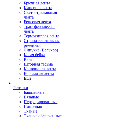
Брючная лента
Киперная лента
Светоотражающая
лента
Репсовая лента
Трансфер клеевая
лента
Термоклеевая лента
Стропа текстильная
ременная
Липучка (Велькро)
Косая бейка
Кант
Шторная тесьма
Капроновая лента
Корсажная лента
Ещё
Резинки
Башмачные
Вязаные
Перфорированные
Помочная
Тканые
Тканые облегченные