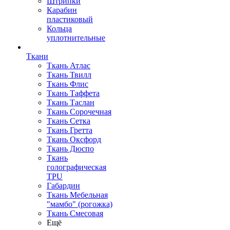
Штрипки
Карабин
пластиковый
Кольца
уплотнительные
Ткани
Ткань Атлас
Ткань Твилл
Ткань Флис
Ткань Таффета
Ткань Таслан
Ткань Сорочечная
Ткань Сетка
Ткань Гретта
Ткань Оксфорд
Ткань Дюспо
Ткань
голографическая
TPU
Габардин
Ткань Мебельная
"мамбо" (рогожка)
Ткань Смесовая
Ещё