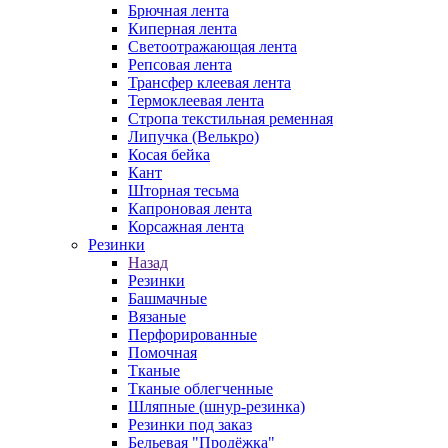
Брючная лента
Киперная лента
Светоотражающая лента
Репсовая лента
Трансфер клеевая лента
Термоклеевая лента
Стропа текстильная ременная
Липучка (Велькро)
Косая бейка
Кант
Шторная тесьма
Капроновая лента
Корсажная лента
Резинки
Назад
Резинки
Башмачные
Вязаные
Перфорированные
Помочная
Тканые
Тканые облегченные
Шляпные (шнур-резинка)
Резинки под заказ
Бельевая "Продёжка"