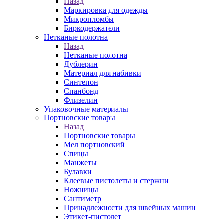
Назад
Маркировка для одежды
Микропломбы
Биркодержатели
Нетканые полотна
Назад
Нетканые полотна
Дублерин
Материал для набивки
Синтепон
Спанбонд
Флизелин
Упаковочные материалы
Портновские товары
Назад
Портновские товары
Мел портновский
Спицы
Манжеты
Булавки
Клеевые пистолеты и стержни
Ножницы
Сантиметр
Принадлежности для швейных машин
Этикет-пистолет