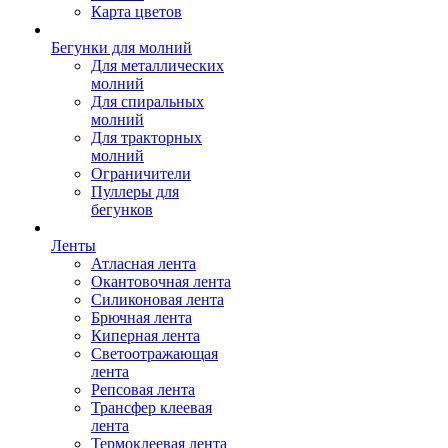
Карта цветов
Бегунки для молний
Для металлических
молний
Для спиральных
молний
Для тракторных
молний
Ограничители
Пуллеры для
бегунков
Ленты
Атласная лента
Окантовочная лента
Силиконовая лента
Брючная лента
Киперная лента
Светоотражающая
лента
Репсовая лента
Трансфер клеевая
лента
Термоклеевая лента