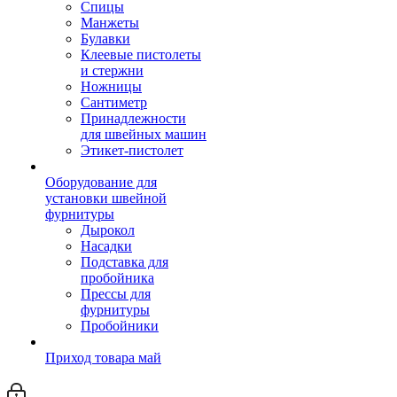
Спицы
Манжеты
Булавки
Клеевые пистолеты
и стержни
Ножницы
Сантиметр
Принадлежности
для швейных машин
Этикет-пистолет
Оборудование для
установки швейной
фурнитуры
Дырокол
Насадки
Подставка для
пробойника
Прессы для
фурнитуры
Пробойники
Приход товара май