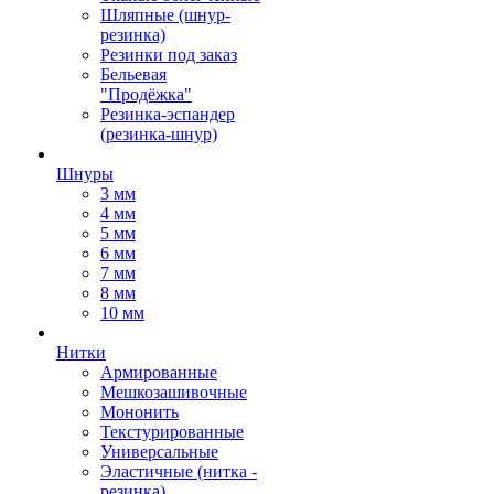
Шляпные (шнур-
резинка)
Резинки под заказ
Бельевая
"Продёжка"
Резинка-эспандер
(резинка-шнур)
Шнуры
3 мм
4 мм
5 мм
6 мм
7 мм
8 мм
10 мм
Нитки
Армированные
Мешкозашивочные
Мононить
Текстурированные
Универсальные
Эластичные (нитка -
резинка)