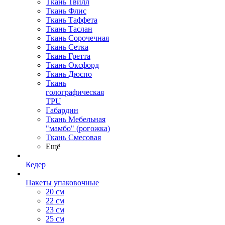
Ткань Твилл
Ткань Флис
Ткань Таффета
Ткань Таслан
Ткань Сорочечная
Ткань Сетка
Ткань Гретта
Ткань Оксфорд
Ткань Дюспо
Ткань
голографическая
TPU
Габардин
Ткань Мебельная
"мамбо" (рогожка)
Ткань Смесовая
Ещё
Кедер
Пакеты упаковочные
20 см
22 см
23 см
25 см