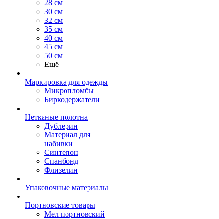
28 см
30 см
32 см
35 см
40 см
45 см
50 см
Ещё
Маркировка для одежды
Микропломбы
Биркодержатели
Нетканые полотна
Дублерин
Материал для
набивки
Синтепон
Спанбонд
Флизелин
Упаковочные материалы
Портновские товары
Мел портновский