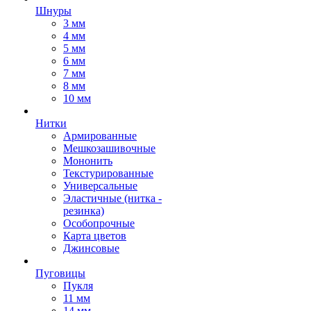
Шнуры
3 мм
4 мм
5 мм
6 мм
7 мм
8 мм
10 мм
Нитки
Армированные
Мешкозашивочные
Мононить
Текстурированные
Универсальные
Эластичные (нитка -
резинка)
Особопрочные
Карта цветов
Джинсовые
Пуговицы
Пукля
11 мм
14 мм