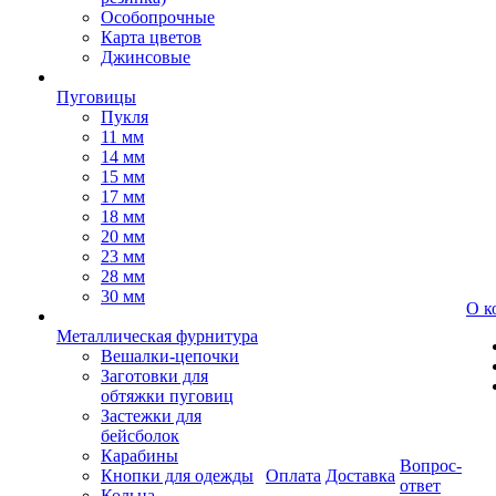
Особопрочные
Карта цветов
Джинсовые
Пуговицы
Пукля
11 мм
14 мм
15 мм
17 мм
18 мм
20 мм
23 мм
28 мм
30 мм
О к
Металлическая фурнитура
Вешалки-цепочки
Заготовки для
обтяжки пуговиц
Застежки для
бейсболок
Карабины
Вопрос-
Кнопки для одежды
Оплата
Доставка
ответ
Кольца