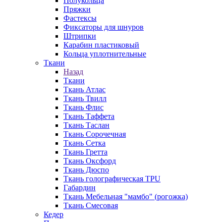
Полукольца
Пряжки
Фастексы
Фиксаторы для шнуров
Штрипки
Карабин пластиковый
Кольца уплотнительные
Ткани
Назад
Ткани
Ткань Атлас
Ткань Твилл
Ткань Флис
Ткань Таффета
Ткань Таслан
Ткань Сорочечная
Ткань Сетка
Ткань Гретта
Ткань Оксфорд
Ткань Дюспо
Ткань голографическая TPU
Габардин
Ткань Мебельная "мамбо" (рогожка)
Ткань Смесовая
Кедер