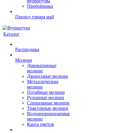
фурнитуры
Пробойники
Приход товара май
Каталог
Распродажа
Молнии
Декоративные
молнии
Джинсовые молнии
Металлические
молнии
Потайные молнии
Рулонные молнии
Спиральные молнии
Тракторные молнии
Водонепроницаемые
молнии
Карта цветов