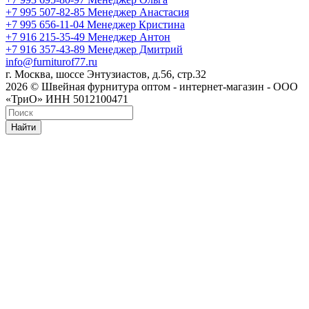
+7 995 507-82-85
Менеджер Анастасия
+7 995 656-11-04
Менеджер Кристина
+7 916 215-35-49
Менеджер Антон
+7 916 357-43-89
Менеджер Дмитрий
info@furniturof77.ru
г. Москва, шоссе Энтузиастов, д.56, стр.32
2026 © Швейная фурнитура оптом - интернет-магазин - ООО
«ТриО» ИНН 5012100471
Найти