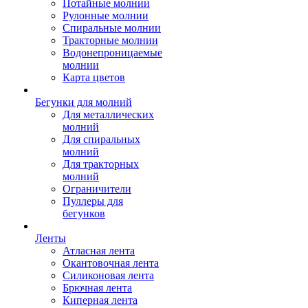
Потайные молнии
Рулонные молнии
Спиральные молнии
Тракторные молнии
Водонепроницаемые
молнии
Карта цветов
Бегунки для молний
Для металлических
молний
Для спиральных
молний
Для тракторных
молний
Ограничители
Пуллеры для
бегунков
Ленты
Атласная лента
Окантовочная лента
Силиконовая лента
Брючная лента
Киперная лента