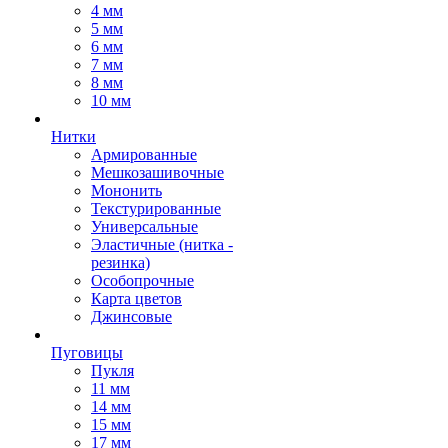
4 мм
5 мм
6 мм
7 мм
8 мм
10 мм
Нитки
Армированные
Мешкозашивочные
Мононить
Текстурированные
Универсальные
Эластичные (нитка -
резинка)
Особопрочные
Карта цветов
Джинсовые
Пуговицы
Пукля
11 мм
14 мм
15 мм
17 мм