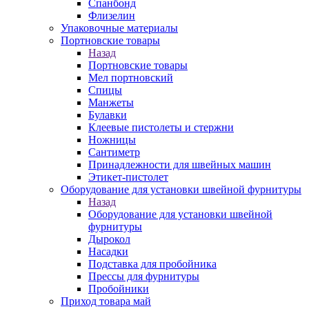
Спанбонд
Флизелин
Упаковочные материалы
Портновские товары
Назад
Портновские товары
Мел портновский
Спицы
Манжеты
Булавки
Клеевые пистолеты и стержни
Ножницы
Сантиметр
Принадлежности для швейных машин
Этикет-пистолет
Оборудование для установки швейной фурнитуры
Назад
Оборудование для установки швейной
фурнитуры
Дырокол
Насадки
Подставка для пробойника
Прессы для фурнитуры
Пробойники
Приход товара май