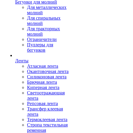
Бегунки для молний
Для металлических
молний
Для спиральных
молний
Для тракторных
молний
Ограничители
Пуллеры для
бегунков
Ленты
Атласная лента
Окантовочная лента
Силиконовая лента
Брючная лента
Киперная лента
Светоотражающая
лента
Репсовая лента
Трансфер клеевая
лента
Термоклеевая лента
Стропа текстильная
ременная