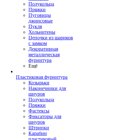
Полукольца
Пряжки
Пуговицы
джинсовые
Пукля
Хольнитены
Цепочки из шариков
с замком
Декоративная
металлическая
фурнитура
Ещё
Пластиковая фурнитура
Козырьки
Наконечники для
шнуров
Полукольца
Пряжки
Фастексы
Фиксаторы для
шнуров
Штрипки
Карабин
пластиковый