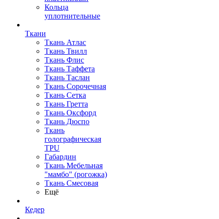
Кольца
уплотнительные
Ткани
Ткань Атлас
Ткань Твилл
Ткань Флис
Ткань Таффета
Ткань Таслан
Ткань Сорочечная
Ткань Сетка
Ткань Гретта
Ткань Оксфорд
Ткань Дюспо
Ткань
голографическая
TPU
Габардин
Ткань Мебельная
"мамбо" (рогожка)
Ткань Смесовая
Ещё
Кедер