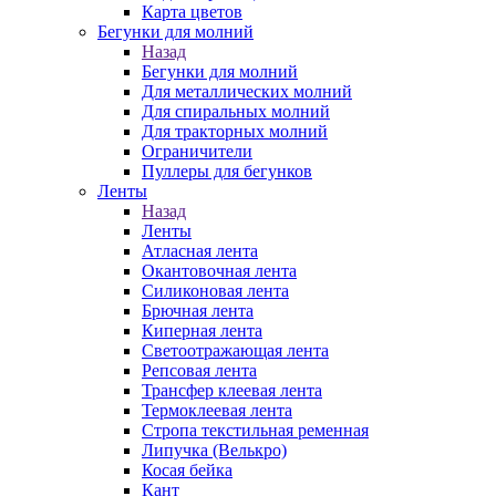
Карта цветов
Бегунки для молний
Назад
Бегунки для молний
Для металлических молний
Для спиральных молний
Для тракторных молний
Ограничители
Пуллеры для бегунков
Ленты
Назад
Ленты
Атласная лента
Окантовочная лента
Силиконовая лента
Брючная лента
Киперная лента
Светоотражающая лента
Репсовая лента
Трансфер клеевая лента
Термоклеевая лента
Стропа текстильная ременная
Липучка (Велькро)
Косая бейка
Кант