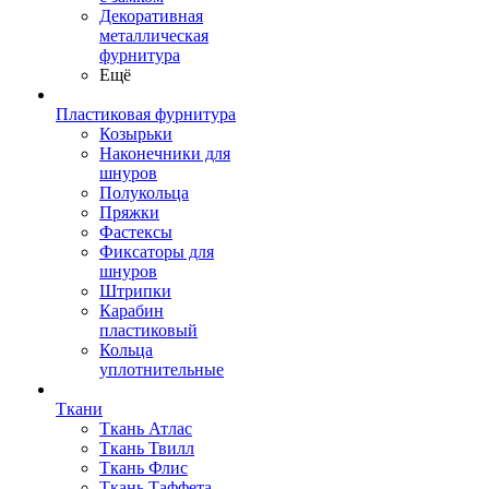
Декоративная
металлическая
фурнитура
Ещё
Пластиковая фурнитура
Козырьки
Наконечники для
шнуров
Полукольца
Пряжки
Фастексы
Фиксаторы для
шнуров
Штрипки
Карабин
пластиковый
Кольца
уплотнительные
Ткани
Ткань Атлас
Ткань Твилл
Ткань Флис
Ткань Таффета