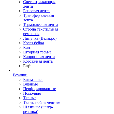
Светоотражающая
лента
Репсовая лента
Трансфер клеевая
лента
Термоклеевая лента
Стропа текстильная
ременная
Липучка (Велькро)
Косая бейка
Кант
Шторная тесьма
Капроновая лента
Корсажная лента
Ещё
Резинки
Башмачные
Вязаные
Перфорированные
Помочная
Тканые
Тканые облегченные
Шляпные (шнур-
резинка)