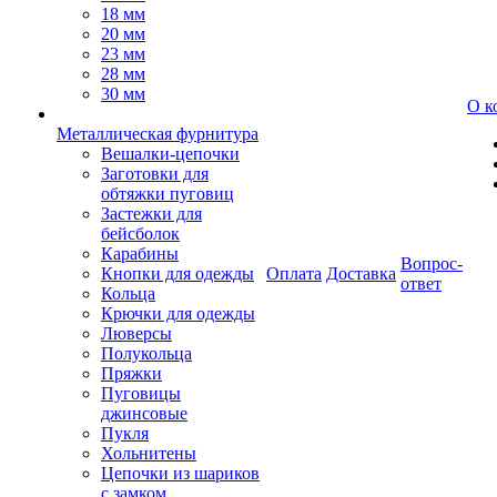
18 мм
20 мм
23 мм
28 мм
30 мм
О к
Металлическая фурнитура
Вешалки-цепочки
Заготовки для
обтяжки пуговиц
Застежки для
бейсболок
Карабины
Вопрос-
Кнопки для одежды
Оплата
Доставка
ответ
Кольца
Крючки для одежды
Люверсы
Полукольца
Пряжки
Пуговицы
джинсовые
Пукля
Хольнитены
Цепочки из шариков
с замком