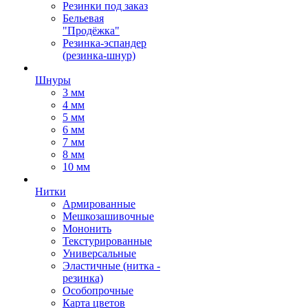
Резинки под заказ
Бельевая
"Продёжка"
Резинка-эспандер
(резинка-шнур)
Шнуры
3 мм
4 мм
5 мм
6 мм
7 мм
8 мм
10 мм
Нитки
Армированные
Мешкозашивочные
Мононить
Текстурированные
Универсальные
Эластичные (нитка -
резинка)
Особопрочные
Карта цветов