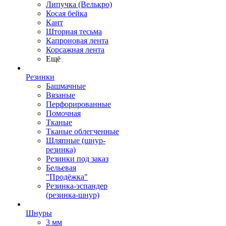
Липучка (Велькро)
Косая бейка
Кант
Шторная тесьма
Капроновая лента
Корсажная лента
Ещё
Резинки
Башмачные
Вязаные
Перфорированные
Помочная
Тканые
Тканые облегченные
Шляпные (шнур-
резинка)
Резинки под заказ
Бельевая
"Продёжка"
Резинка-эспандер
(резинка-шнур)
Шнуры
3 мм