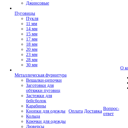
Джинсовые
Пуговицы
Пукля
11 мм
14 мм
15 мм
17 мм
18 мм
20 мм
23 мм
28 мм
30 мм
О к
Металлическая фурнитура
Вешалки-цепочки
Заготовки для
обтяжки пуговиц
Застежки для
бейсболок
Карабины
Вопрос-
Кнопки для одежды
Оплата
Доставка
ответ
Кольца
Крючки для одежды
Люверсы