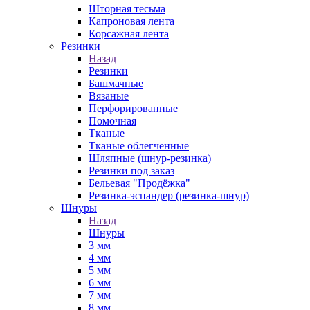
Шторная тесьма
Капроновая лента
Корсажная лента
Резинки
Назад
Резинки
Башмачные
Вязаные
Перфорированные
Помочная
Тканые
Тканые облегченные
Шляпные (шнур-резинка)
Резинки под заказ
Бельевая "Продёжка"
Резинка-эспандер (резинка-шнур)
Шнуры
Назад
Шнуры
3 мм
4 мм
5 мм
6 мм
7 мм
8 мм