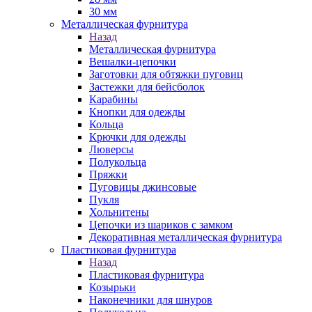
30 мм
Металлическая фурнитура
Назад
Металлическая фурнитура
Вешалки-цепочки
Заготовки для обтяжки пуговиц
Застежки для бейсболок
Карабины
Кнопки для одежды
Кольца
Крючки для одежды
Люверсы
Полукольца
Пряжки
Пуговицы джинсовые
Пукля
Хольнитены
Цепочки из шариков с замком
Декоративная металлическая фурнитура
Пластиковая фурнитура
Назад
Пластиковая фурнитура
Козырьки
Наконечники для шнуров