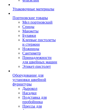
Флизелин
Упаковочные материалы
Портновские товары
Мел портновский
Спицы
Манжеты
Булавки
Клеевые пистолеты
и стержни
Ножницы
Сантиметр
Принадлежности
для швейных машин
Этикет-пистолет
Оборудование для
установки швейной
фурнитуры
Дырокол
Насадки
Подставка для
пробойника
Прессы для