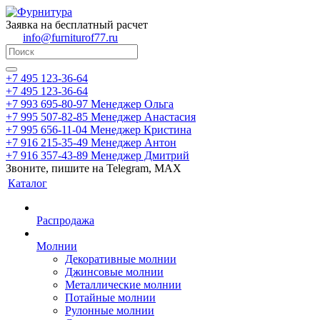
Заявка на бесплатный расчет
info@furniturof77.ru
+7 495 123-36-64
+7 495 123-36-64
+7 993 695-80-97
Менеджер Ольга
+7 995 507-82-85
Менеджер Анастасия
+7 995 656-11-04
Менеджер Кристина
+7 916 215-35-49
Менеджер Антон
+7 916 357-43-89
Менеджер Дмитрий
Звоните, пишите на Telegram, MAX
Каталог
Распродажа
Молнии
Декоративные молнии
Джинсовые молнии
Металлические молнии
Потайные молнии
Рулонные молнии