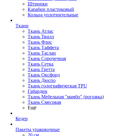
Штрипки
Карабин пластиковый
Кольца уплотнительные
Ткани
Ткань Атлас
Ткань Твилл
Ткань Флис
Ткань Таффета
Ткань Таслан
Ткань Сорочечная
Ткань Сетка
Ткань Гретта
Ткань Оксфорд
Ткань Дюспо
Ткань голографическая TPU
Габардин
Ткань Мебельная "мамбо" (рогожка)
Ткань Смесовая
Ещё
Кедер
Пакеты упаковочные
20 см