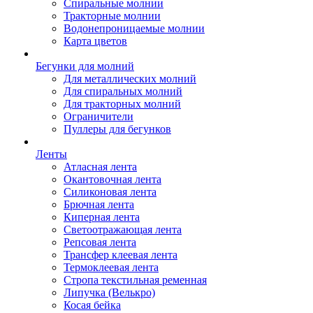
Спиральные молнии
Тракторные молнии
Водонепроницаемые молнии
Карта цветов
Бегунки для молний
Для металлических молний
Для спиральных молний
Для тракторных молний
Ограничители
Пуллеры для бегунков
Ленты
Атласная лента
Окантовочная лента
Силиконовая лента
Брючная лента
Киперная лента
Светоотражающая лента
Репсовая лента
Трансфер клеевая лента
Термоклеевая лента
Стропа текстильная ременная
Липучка (Велькро)
Косая бейка