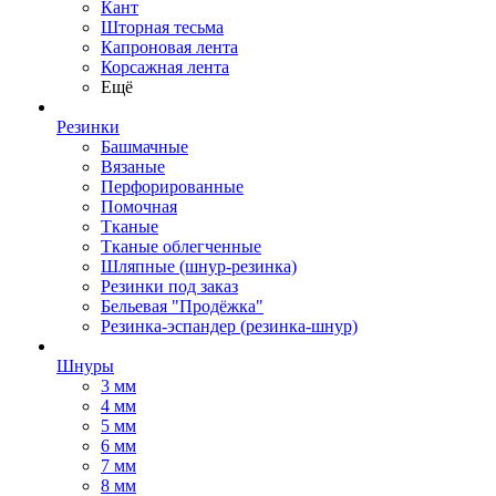
Кант
Шторная тесьма
Капроновая лента
Корсажная лента
Ещё
Резинки
Башмачные
Вязаные
Перфорированные
Помочная
Тканые
Тканые облегченные
Шляпные (шнур-резинка)
Резинки под заказ
Бельевая "Продёжка"
Резинка-эспандер (резинка-шнур)
Шнуры
3 мм
4 мм
5 мм
6 мм
7 мм
8 мм