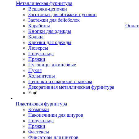
Металлическая фурнитура
Вешалки-цепочки
Заготовки для обтяжки пуговиц
Застежки для бейсболок
Карабины
Оплат
Кнопки для одежды
Кольца
Крючки для одежды
Люверсы
Полукольца
Пряжки
Пуговицы джинсовые
Пукля
Хольнитены
Цепочки из шариков с замком
Декоративная металлическая фурнитура
Ещё
Пластиковая фурнитура
Козырьки
Наконечники для шнуров
Полукольца
Пряжки
Фастексы
Фиксаторы для шнуров