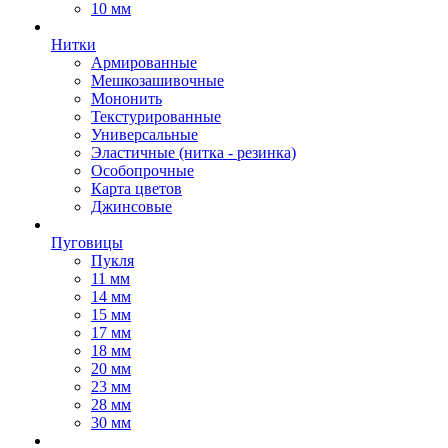
10 мм
Нитки
Армированные
Мешкозашивочные
Мононить
Текстурированные
Универсальные
Эластичные (нитка - резинка)
Особопрочные
Карта цветов
Джинсовые
Пуговицы
Пукля
11 мм
14 мм
15 мм
17 мм
18 мм
20 мм
23 мм
28 мм
30 мм