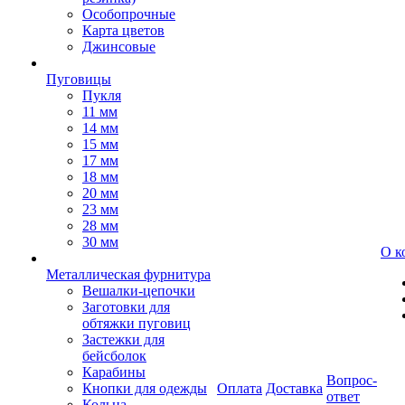
Особопрочные
Карта цветов
Джинсовые
Пуговицы
Пукля
11 мм
14 мм
15 мм
17 мм
18 мм
20 мм
23 мм
28 мм
30 мм
О к
Металлическая фурнитура
Вешалки-цепочки
Заготовки для
обтяжки пуговиц
Застежки для
бейсболок
Карабины
Вопрос-
Кнопки для одежды
Оплата
Доставка
ответ
Кольца