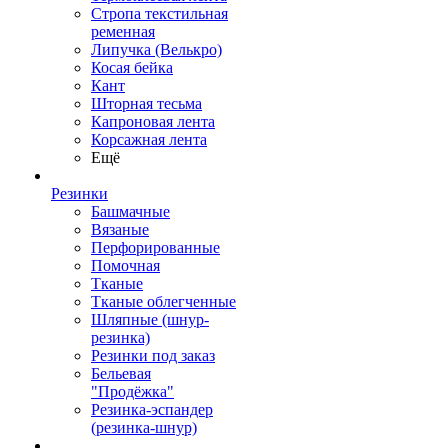
Стропа текстильная
ременная
Липучка (Велькро)
Косая бейка
Кант
Шторная тесьма
Капроновая лента
Корсажная лента
Ещё
Резинки
Башмачные
Вязаные
Перфорированные
Помочная
Тканые
Тканые облегченные
Шляпные (шнур-
резинка)
Резинки под заказ
Бельевая
"Продёжка"
Резинка-эспандер
(резинка-шнур)