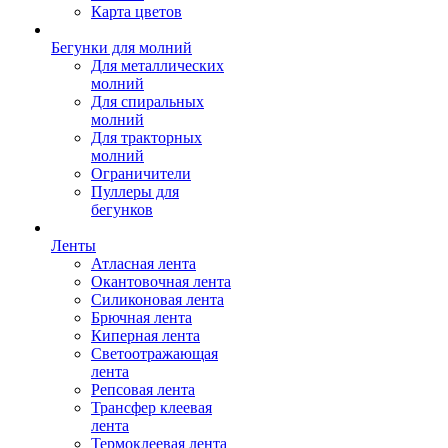
Карта цветов
Бегунки для молний
Для металлических
молний
Для спиральных
молний
Для тракторных
молний
Ограничители
Пуллеры для
бегунков
Ленты
Атласная лента
Окантовочная лента
Силиконовая лента
Брючная лента
Киперная лента
Светоотражающая
лента
Репсовая лента
Трансфер клеевая
лента
Термоклеевая лента