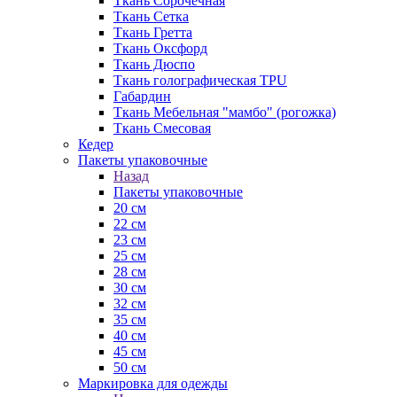
Ткань Сорочечная
Ткань Сетка
Ткань Гретта
Ткань Оксфорд
Ткань Дюспо
Ткань голографическая TPU
Габардин
Ткань Мебельная "мамбо" (рогожка)
Ткань Смесовая
Кедер
Пакеты упаковочные
Назад
Пакеты упаковочные
20 см
22 см
23 см
25 см
28 см
30 см
32 см
35 см
40 см
45 см
50 см
Маркировка для одежды