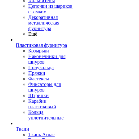
Хольнитены
Цепочки из шариков
с замком
Декоративная
металлическая
фурнитура
Ещё
Пластиковая фурнитура
Козырьки
Наконечники для
шнуров
Полукольца
Пряжки
Фастексы
Фиксаторы для
шнуров
Штрипки
Карабин
пластиковый
Кольца
уплотнительные
Ткани
Ткань Атлас