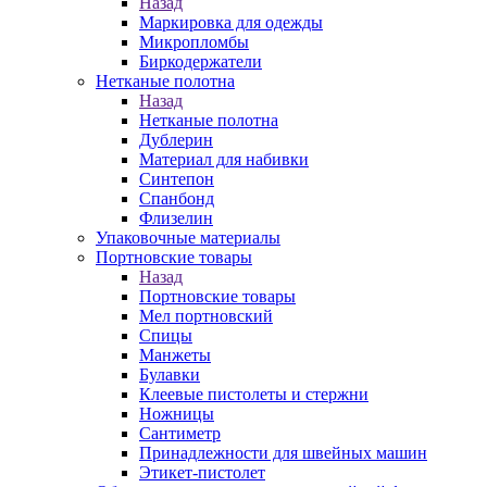
Назад
Маркировка для одежды
Микропломбы
Биркодержатели
Нетканые полотна
Назад
Нетканые полотна
Дублерин
Материал для набивки
Синтепон
Спанбонд
Флизелин
Упаковочные материалы
Портновские товары
Назад
Портновские товары
Мел портновский
Спицы
Манжеты
Булавки
Клеевые пистолеты и стержни
Ножницы
Сантиметр
Принадлежности для швейных машин
Этикет-пистолет