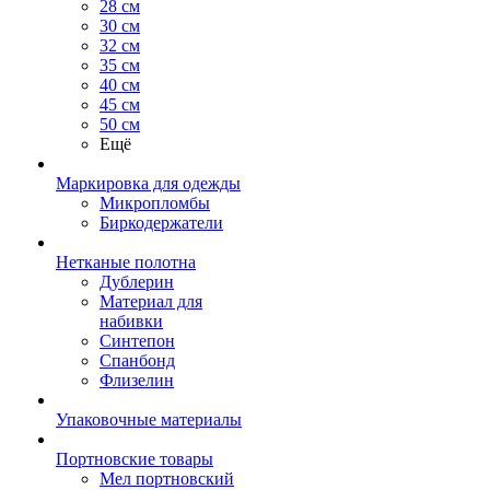
28 см
30 см
32 см
35 см
40 см
45 см
50 см
Ещё
Маркировка для одежды
Микропломбы
Биркодержатели
Нетканые полотна
Дублерин
Материал для
набивки
Синтепон
Спанбонд
Флизелин
Упаковочные материалы
Портновские товары
Мел портновский