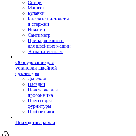
Спицы
Манжеты
Булавки
Клеевые пистолеты
и стержни
Ножницы
Сантиметр
Принадлежности
для швейных машин
Этикет-пистолет
Оборудование для
установки швейной
фурнитуры
Дырокол
Насадки
Подставка для
пробойника
Прессы для
фурнитуры
Пробойники
Приход товара май