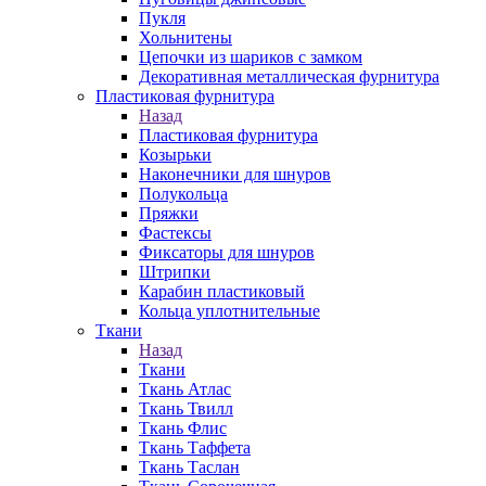
Пукля
Хольнитены
Цепочки из шариков с замком
Декоративная металлическая фурнитура
Пластиковая фурнитура
Назад
Пластиковая фурнитура
Козырьки
Наконечники для шнуров
Полукольца
Пряжки
Фастексы
Фиксаторы для шнуров
Штрипки
Карабин пластиковый
Кольца уплотнительные
Ткани
Назад
Ткани
Ткань Атлас
Ткань Твилл
Ткань Флис
Ткань Таффета
Ткань Таслан