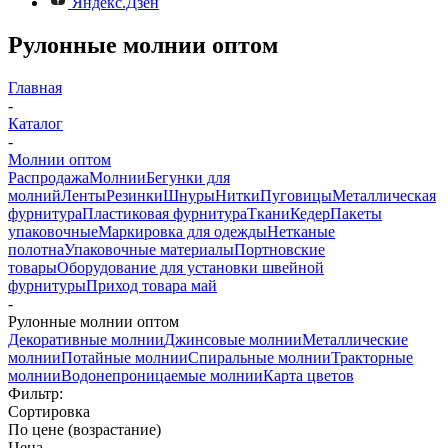
Яндекс.Дзен
Рулонные молнии оптом
Главная
-
Каталог
-
Молнии оптом
Распродажа
Молнии
Бегунки для
молний
Ленты
Резинки
Шнуры
Нитки
Пуговицы
Металлическая
фурнитура
Пластиковая фурнитура
Ткани
Кедер
Пакеты
упаковочные
Маркировка для одежды
Нетканые
полотна
Упаковочные материалы
Портновские
товары
Оборудование для установки швейной
фурнитуры
Приход товара май
-
Рулонные молнии оптом
Декоративные молнии
Джинсовые молнии
Металлические
молнии
Потайные молнии
Спиральные молнии
Тракторные
молнии
Водонепроницаемые молнии
Карта цветов
Фильтр:
Сортировка
По цене (возрастание)
Цена