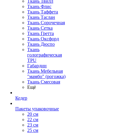
Ткань Твилл
Ткань Флис
Ткань Таффета
Ткань Таслан
Ткань Сорочечная
Ткань Сетка
Ткань Гретта
Ткань Оксфорд
Ткань Дюспо
Ткань
голографическая
TPU
Габардин
Ткань Мебельная
"мамбо" (рогожка)
Ткань Смесовая
Ещё
Кедер
Пакеты упаковочные
20 см
22 см
23 см
25 см