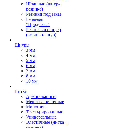
Шляпные (шнур-
резинка)
Резинки под заказ
Бельевая
"Продёжка"
Резинка-эспандер
(резинка-шнур)
Шнуры
3 мм
4 мм
5 мм
6 мм
7 мм
8 мм
10 мм
Нитки
Армированные
Мешкозашивочные
Мононить
Текстурированные
Универсальные
Эластичные (нитка -
резинка)