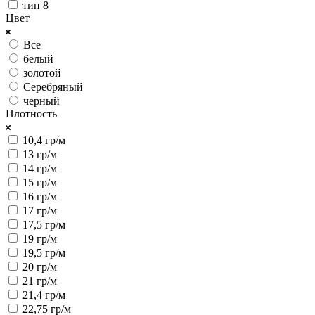
тип 8
Цвет
Все
белый
золотой
Серебряный
черный
Плотность
10,4 гр/м
13 гр/м
14 гр/м
15 гр/м
16 гр/м
17 гр/м
17,5 гр/м
19 гр/м
19,5 гр/м
20 гр/м
21 гр/м
21,4 гр/м
22,75 гр/м