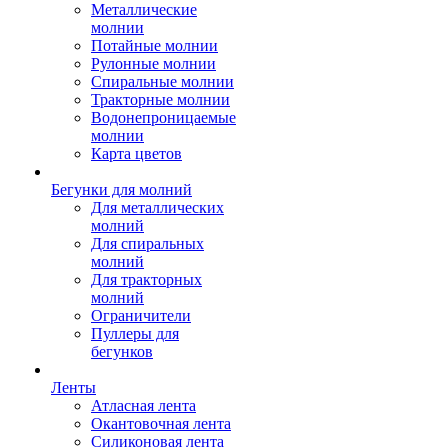
Металлические
молнии
Потайные молнии
Рулонные молнии
Спиральные молнии
Тракторные молнии
Водонепроницаемые
молнии
Карта цветов
Бегунки для молний
Для металлических
молний
Для спиральных
молний
Для тракторных
молний
Ограничители
Пуллеры для
бегунков
Ленты
Атласная лента
Окантовочная лента
Силиконовая лента