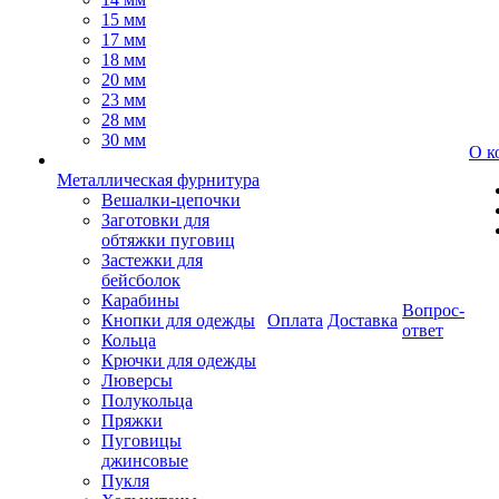
15 мм
17 мм
18 мм
20 мм
23 мм
28 мм
30 мм
О к
Металлическая фурнитура
Вешалки-цепочки
Заготовки для
обтяжки пуговиц
Застежки для
бейсболок
Карабины
Вопрос-
Кнопки для одежды
Оплата
Доставка
ответ
Кольца
Крючки для одежды
Люверсы
Полукольца
Пряжки
Пуговицы
джинсовые
Пукля