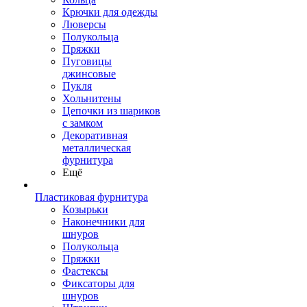
Крючки для одежды
Люверсы
Полукольца
Пряжки
Пуговицы
джинсовые
Пукля
Хольнитены
Цепочки из шариков
с замком
Декоративная
металлическая
фурнитура
Ещё
Пластиковая фурнитура
Козырьки
Наконечники для
шнуров
Полукольца
Пряжки
Фастексы
Фиксаторы для
шнуров