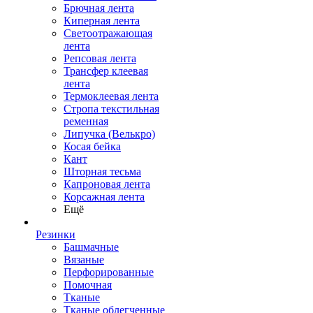
Брючная лента
Киперная лента
Светоотражающая
лента
Репсовая лента
Трансфер клеевая
лента
Термоклеевая лента
Стропа текстильная
ременная
Липучка (Велькро)
Косая бейка
Кант
Шторная тесьма
Капроновая лента
Корсажная лента
Ещё
Резинки
Башмачные
Вязаные
Перфорированные
Помочная
Тканые
Тканые облегченные