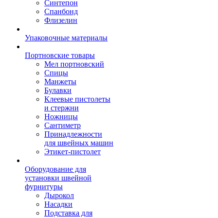
Синтепон
Спанбонд
Флизелин
Упаковочные материалы
Портновские товары
Мел портновский
Спицы
Манжеты
Булавки
Клеевые пистолеты
и стержни
Ножницы
Сантиметр
Принадлежности
для швейных машин
Этикет-пистолет
Оборудование для
установки швейной
фурнитуры
Дырокол
Насадки
Подставка для