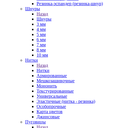
Резинка-эспандер (резинка-шнур)
Шнуры
Назад
Шнуры
3 мм
4 мм
5 мм
6 мм
7 мм
8 мм
10 мм
Нитки
Назад
Нитки
Армированные
Мешкозашивочные
Мононить
Текстурированные
Универсальные
Эластичные (нитка - резинка)
Особопрочные
Карта цветов
Джинсовые
Пуговицы
Назад