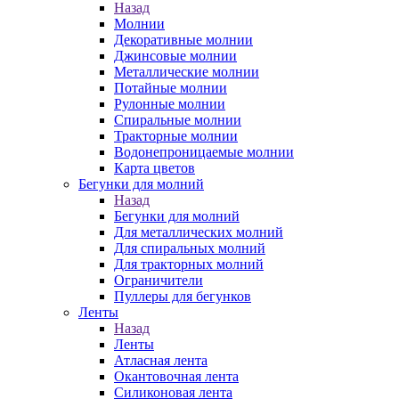
Назад
Молнии
Декоративные молнии
Джинсовые молнии
Металлические молнии
Потайные молнии
Рулонные молнии
Спиральные молнии
Тракторные молнии
Водонепроницаемые молнии
Карта цветов
Бегунки для молний
Назад
Бегунки для молний
Для металлических молний
Для спиральных молний
Для тракторных молний
Ограничители
Пуллеры для бегунков
Ленты
Назад
Ленты
Атласная лента
Окантовочная лента
Силиконовая лента