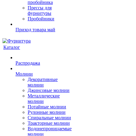
пробойника
Прессы для
фурнитуры
Пробойники
Приход товара май
Каталог
Распродажа
Молнии
Декоративные
молнии
Джинсовые молнии
Металлические
молнии
Потайные молнии
Рулонные молнии
Спиральные молнии
Тракторные молнии
Водонепроницаемые
молнии