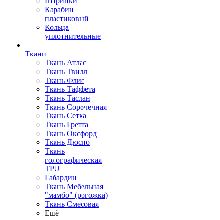
Штрипки
Карабин
пластиковый
Кольца
уплотнительные
Ткани
Ткань Атлас
Ткань Твилл
Ткань Флис
Ткань Таффета
Ткань Таслан
Ткань Сорочечная
Ткань Сетка
Ткань Гретта
Ткань Оксфорд
Ткань Дюспо
Ткань
голографическая
TPU
Габардин
Ткань Мебельная
"мамбо" (рогожка)
Ткань Смесовая
Ещё