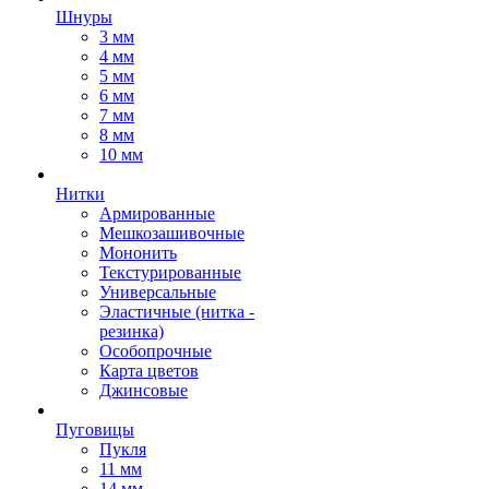
Шнуры
3 мм
4 мм
5 мм
6 мм
7 мм
8 мм
10 мм
Нитки
Армированные
Мешкозашивочные
Мононить
Текстурированные
Универсальные
Эластичные (нитка -
резинка)
Особопрочные
Карта цветов
Джинсовые
Пуговицы
Пукля
11 мм
14 мм