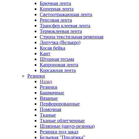
Брючная лента
Киперная лента
Светоотражающая лента
Репсовая лента
Трансфер клеевая лента
Термоклеевая лента
Стропа текстильная ременная
Липучка (Велькро)
Косая бейка
Кант
Шторная тесьма
Капроновая лента
Корсажная лента
Резинки
Назад
Резинки
Башмачные
Вязаные
Перфорированные
Помочная
Тканые
Тканые облегченные
Шляпные (шнур-резинка)
Резинки под заказ
Бельевая "Продёжка"