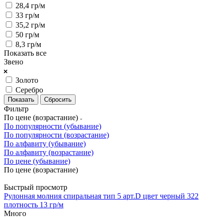
28,4 гр/м
33 гр/м
35,2 гр/м
50 гр/м
8,3 гр/м
Показать все
Звено
Золото
Серебро
Сбросить
Фильтр
По цене (возрастание)
По популярности (убывание)
По популярности (возрастание)
По алфавиту (убывание)
По алфавиту (возрастание)
По цене (убывание)
По цене (возрастание)
Быстрый просмотр
Рулонная молния спиральная тип 5 арт.D цвет черный 322
плотность 13 гр/м
Много