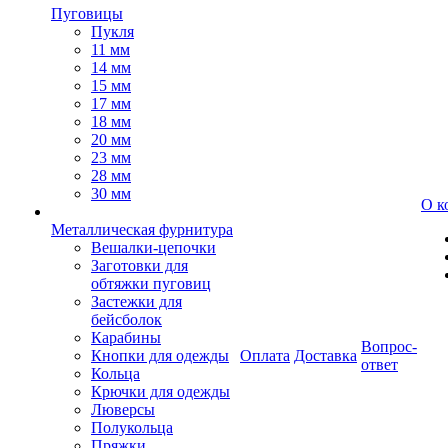
Пуговицы
Пукля
11 мм
14 мм
15 мм
17 мм
18 мм
20 мм
23 мм
28 мм
30 мм
О к
Металлическая фурнитура
Вешалки-цепочки
Заготовки для
обтяжки пуговиц
Застежки для
бейсболок
Карабины
Вопрос-
Кнопки для одежды
Оплата
Доставка
ответ
Кольца
Крючки для одежды
Люверсы
Полукольца
Пряжки