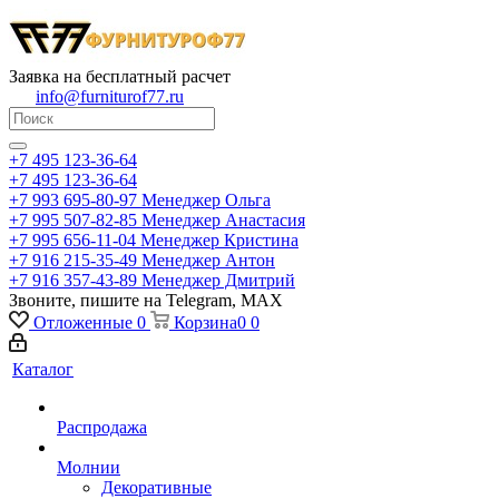
Заявка на бесплатный расчет
info@furniturof77.ru
+7 495 123-36-64
+7 495 123-36-64
+7 993 695-80-97
Менеджер Ольга
+7 995 507-82-85
Менеджер Анастасия
+7 995 656-11-04
Менеджер Кристина
+7 916 215-35-49
Менеджер Антон
+7 916 357-43-89
Менеджер Дмитрий
Звоните, пишите на Telegram, MAX
Отложенные
0
Корзина
0
0
Каталог
Распродажа
Молнии
Декоративные