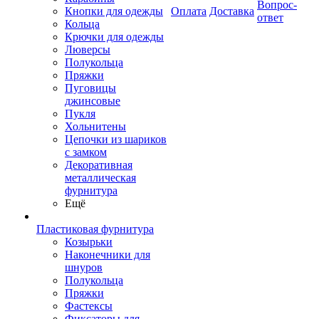
Вопрос-
Кнопки для одежды
Оплата
Доставка
ответ
Кольца
Крючки для одежды
Люверсы
Полукольца
Пряжки
Пуговицы
джинсовые
Пукля
Хольнитены
Цепочки из шариков
с замком
Декоративная
металлическая
фурнитура
Ещё
Пластиковая фурнитура
Козырьки
Наконечники для
шнуров
Полукольца
Пряжки
Фастексы
Фиксаторы для