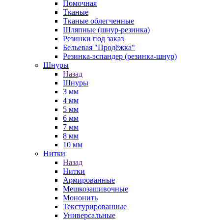
Помочная
Тканые
Тканые облегченные
Шляпные (шнур-резинка)
Резинки под заказ
Бельевая "Продёжка"
Резинка-эспандер (резинка-шнур)
Шнуры
Назад
Шнуры
3 мм
4 мм
5 мм
6 мм
7 мм
8 мм
10 мм
Нитки
Назад
Нитки
Армированные
Мешкозашивочные
Мононить
Текстурированные
Универсальные