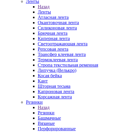
Ленты
Назад
Ленты
Атласная лента
Окантовочная лента
Силиконовая лента
Брючная лента
Киперная лента
Светоотражающая лента
Репсовая лента
Трансфер клеевая лента
Термоклеевая лента
Стропа текстильная ременная
Липучка (Велькро)
Косая бейка
Кант
Шторная тесьма
Капроновая лента
Корсажная лента
Резинки
Назад
Резинки
Башмачные
Вязаные
Перфорированные