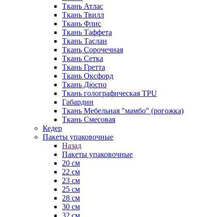
Ткань Атлас
Ткань Твилл
Ткань Флис
Ткань Таффета
Ткань Таслан
Ткань Сорочечная
Ткань Сетка
Ткань Гретта
Ткань Оксфорд
Ткань Дюспо
Ткань голографическая TPU
Габардин
Ткань Мебельная "мамбо" (рогожка)
Ткань Смесовая
Кедер
Пакеты упаковочные
Назад
Пакеты упаковочные
20 см
22 см
23 см
25 см
28 см
30 см
32 см