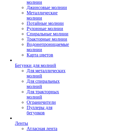
молнии
Джинсовые молнии
Металлические
молнии
Потайные молнии
Рулонные молнии
Спиральные молнии
Тракторные молнии
Водонепроницаемые
молнии
Карта цветов
Бегунки для молний
Для металлических
молний
Для спиральных
молний
Для тракторных
молний
Ограничители
Пуллеры для
бегунков
Ленты
Атласная лента