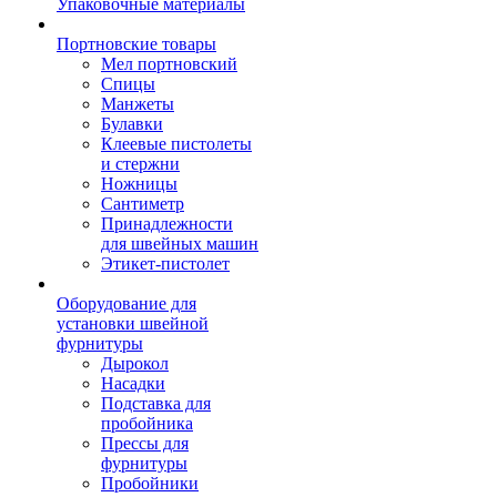
Упаковочные материалы
Портновские товары
Мел портновский
Спицы
Манжеты
Булавки
Клеевые пистолеты
и стержни
Ножницы
Сантиметр
Принадлежности
для швейных машин
Этикет-пистолет
Оборудование для
установки швейной
фурнитуры
Дырокол
Насадки
Подставка для
пробойника
Прессы для
фурнитуры
Пробойники