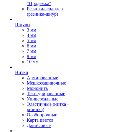
"Продёжка"
Резинка-эспандер
(резинка-шнур)
Шнуры
3 мм
4 мм
5 мм
6 мм
7 мм
8 мм
10 мм
Нитки
Армированные
Мешкозашивочные
Мононить
Текстурированные
Универсальные
Эластичные (нитка -
резинка)
Особопрочные
Карта цветов
Джинсовые