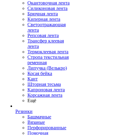
Окантовочная лента
Силиконовая лента
Брючная лента
Киперная лента
Светоотражающая
лента
Репсовая лента
Трансфер клеевая
лента
Термоклеевая лента
Стропа текстильная
ременная
Липучка (Велькро)
Косая бейка
Кант
Шторная тесьма
Капроновая лента
Корсажная лента
Ещё
Резинки
Башмачные
Вязаные
Перфорированные
Помочная