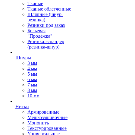
Тканые
Тканые облегченные
Шляпные (шнур-
резинка)
Резинки под заказ
Бельевая
"Продёжка"
Резинка-эспандер
(резинка-шнур)
Шнуры
3 мм
4 мм
5 мм
6 мм
7 мм
8 мм
10 мм
Нитки
Армированные
Мешкозашивочные
Мононить
Текстурированные
Универсальные