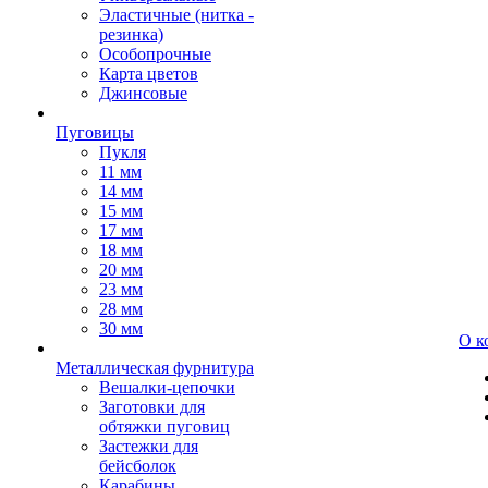
Эластичные (нитка -
резинка)
Особопрочные
Карта цветов
Джинсовые
Пуговицы
Пукля
11 мм
14 мм
15 мм
17 мм
18 мм
20 мм
23 мм
28 мм
30 мм
О к
Металлическая фурнитура
Вешалки-цепочки
Заготовки для
обтяжки пуговиц
Застежки для
бейсболок
Карабины