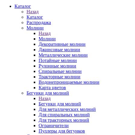
Каталог
Назад
Каталог
Распродажа
Молнии
Назад
Молнии
Декоративные молнии
Джинсовые молнии
Металлические молнии
Потайные молнии
Рулонные молнии
Спиральные молнии
Тракторные молнии
Водонепроницаемые молнии
Карта цветов
Бегунки для молний
Назад
Бегунки для молний
Для металлических молний
Для спиральных молний
Для тракторных молний
Ограничители
Пуллеры для бегунков