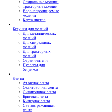
Спиральные молнии
Тракторные молнии
Водонепроницаемые
молнии
Карта цветов
Бегунки для молний
Для металлических
молний
Для спиральных
молний
Для тракторных
молний
Ограничители
Пуллеры для
бегунков
Ленты
Атласная лента
Окантовочная лента
Силиконовая лента
Брючная лента
Киперная лента
Светоотражающая
лента