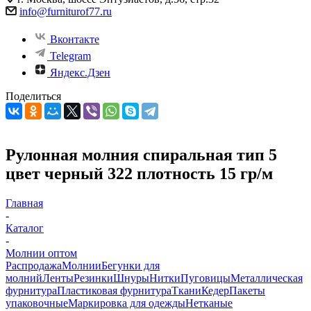
info@furniturof77.ru
Вконтакте
Telegram
Яндекс.Дзен
Поделиться
Рулонная молния спиральная тип 5
цвет черный 322 плотность 15 гр/м
Главная
-
Каталог
-
Молнии оптом
Распродажа
Молнии
Бегунки для
молний
Ленты
Резинки
Шнуры
Нитки
Пуговицы
Металлическая
фурнитура
Пластиковая фурнитура
Ткани
Кедер
Пакеты
упаковочные
Маркировка для одежды
Нетканые