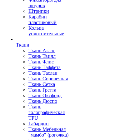
шнуров
Штрипки
Карабин
пластиковый
Кольца
уплотнительные
Ткани
Ткань Атлас
Ткань Твилл
Ткань Флис
Ткань Таффета
Ткань Таслан
Ткань Сорочечная
Ткань Сетка
Ткань Гретта
Ткань Оксфорд
Ткань Дюспо
Ткань
голографическая
TPU
Габардин
Ткань Мебельная
"мамбо" (рогожка)