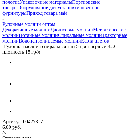
полотна
Упаковочные материалы
Портновские
товары
Оборудование для установки швейной
фурнитуры
Приход товара май
-
Рулонные молнии оптом
Декоративные молнии
Джинсовые молнии
Металлические
молнии
Потайные молнии
Спиральные молнии
Тракторные
молнии
Водонепроницаемые молнии
Карта цветов
-
Рулонная молния спиральная тип 5 цвет черный 322
плотность 15 гр/м
Артикул:
00425317
6.80
руб.
/м