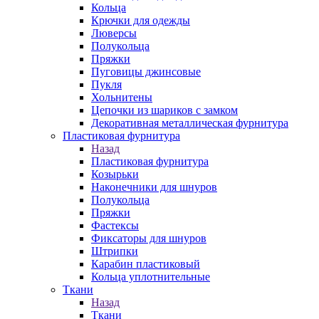
Кольца
Крючки для одежды
Люверсы
Полукольца
Пряжки
Пуговицы джинсовые
Пукля
Хольнитены
Цепочки из шариков с замком
Декоративная металлическая фурнитура
Пластиковая фурнитура
Назад
Пластиковая фурнитура
Козырьки
Наконечники для шнуров
Полукольца
Пряжки
Фастексы
Фиксаторы для шнуров
Штрипки
Карабин пластиковый
Кольца уплотнительные
Ткани
Назад
Ткани