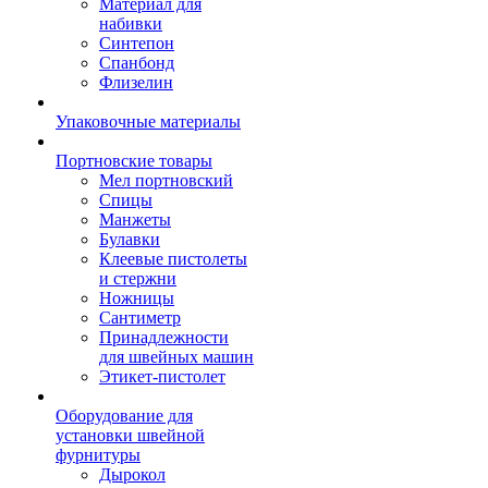
Материал для
набивки
Синтепон
Спанбонд
Флизелин
Упаковочные материалы
Портновские товары
Мел портновский
Спицы
Манжеты
Булавки
Клеевые пистолеты
и стержни
Ножницы
Сантиметр
Принадлежности
для швейных машин
Этикет-пистолет
Оборудование для
установки швейной
фурнитуры
Дырокол