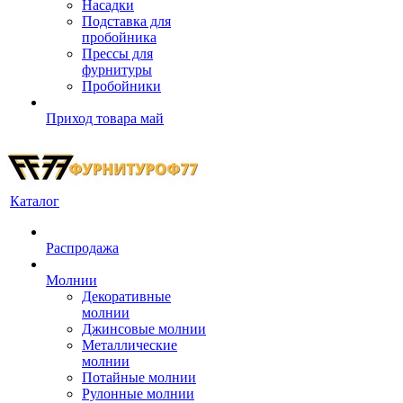
Насадки
Подставка для
пробойника
Прессы для
фурнитуры
Пробойники
Приход товара май
Каталог
Распродажа
Молнии
Декоративные
молнии
Джинсовые молнии
Металлические
молнии
Потайные молнии
Рулонные молнии