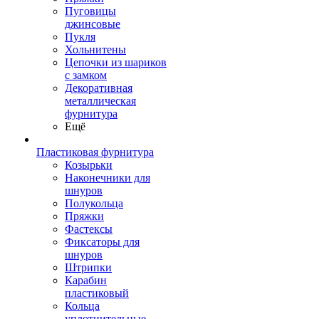
Пуговицы
джинсовые
Пукля
Хольнитены
Цепочки из шариков
с замком
Декоративная
металлическая
фурнитура
Ещё
Пластиковая фурнитура
Козырьки
Наконечники для
шнуров
Полукольца
Пряжки
Фастексы
Фиксаторы для
шнуров
Штрипки
Карабин
пластиковый
Кольца
уплотнительные