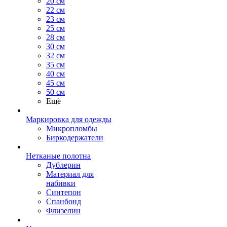
20 см
22 см
23 см
25 см
28 см
30 см
32 см
35 см
40 см
45 см
50 см
Ещё
Маркировка для одежды
Микропломбы
Биркодержатели
Нетканые полотна
Дублерин
Материал для
набивки
Синтепон
Спанбонд
Флизелин