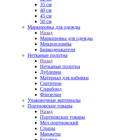
35 см
40 см
45 см
50 см
Маркировка для одежды
Назад
Маркировка для одежды
Микропломбы
Биркодержатели
Нетканые полотна
Назад
Нетканые полотна
Дублерин
Материал для набивки
Синтепон
Спанбонд
Флизелин
Упаковочные материалы
Портновские товары
Назад
Портновские товары
Мел портновский
Спицы
Манжеты
Булавки