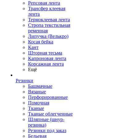
Репсовая лента
Трансфер клеевая
лента
Термоклеевая лента
Стропа текстильная
ременная
Липучка (Велькро)
Косая бейка
Кант
Шторная тесьма
Капроновая лента
Корсажная лента
Ещё
Резинки
Башмачные
Вязаные
Перфорированные
Помочная
Тканые
Тканые облегченные
Шляпные (шнур-
резинка)
Резинки под заказ
Бельевая