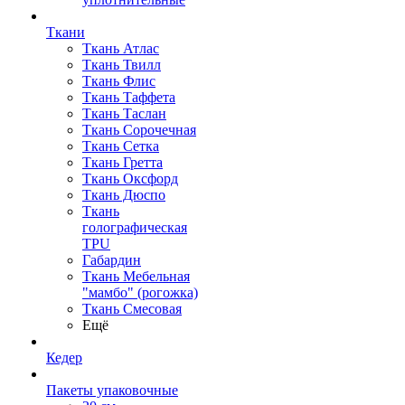
Ткани
Ткань Атлас
Ткань Твилл
Ткань Флис
Ткань Таффета
Ткань Таслан
Ткань Сорочечная
Ткань Сетка
Ткань Гретта
Ткань Оксфорд
Ткань Дюспо
Ткань
голографическая
TPU
Габардин
Ткань Мебельная
"мамбо" (рогожка)
Ткань Смесовая
Ещё
Кедер
Пакеты упаковочные