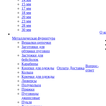
15 мм
17 мм
18 мм
20 мм
23 мм
28 мм
30 мм
О к
Металлическая фурнитура
Вешалки-цепочки
Заготовки для
обтяжки пуговиц
Застежки для
бейсболок
Карабины
Вопрос-
Кнопки для одежды
Оплата
Доставка
ответ
Кольца
Крючки для одежды
Люверсы
Полукольца
Пряжки
Пуговицы
джинсовые
Пукля