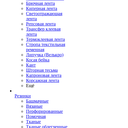
Брючная лента
Киперная лента
Светоотражающая
лента
Репсовая лента
Трансфер клеевая
лента
Термоклеевая лента
Стропа текстильная
ременная
Липучка (Велькро)
Косая бейка
Кант
Шторная тесьма
Капроновая лента
Корсажная лента
Ещё
Резинки
Башмачные
Вязаные
Перфорированные
Помочная
Тканые
Тканые облегченные