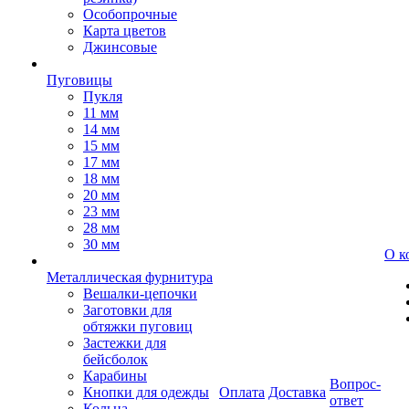
Особопрочные
Карта цветов
Джинсовые
Пуговицы
Пукля
11 мм
14 мм
15 мм
17 мм
18 мм
20 мм
23 мм
28 мм
30 мм
О к
Металлическая фурнитура
Вешалки-цепочки
Заготовки для
обтяжки пуговиц
Застежки для
бейсболок
Карабины
Вопрос-
Кнопки для одежды
Оплата
Доставка
ответ
Кольца