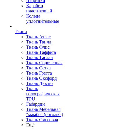
Штрипки
Карабин
пластиковый
Кольца
уплотнительные
Ткани
Ткань Атлас
Ткань Твилл
Ткань Флис
Ткань Таффета
Ткань Таслан
Ткань Сорочечная
Ткань Сетка
Ткань Гретта
Ткань Оксфорд
Ткань Дюспо
Ткань
голографическая
TPU
Габардин
Ткань Мебельная
"мамбо" (рогожка)
Ткань Смесовая
Ещё