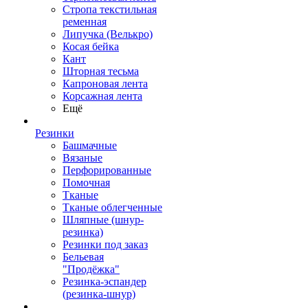
Стропа текстильная
ременная
Липучка (Велькро)
Косая бейка
Кант
Шторная тесьма
Капроновая лента
Корсажная лента
Ещё
Резинки
Башмачные
Вязаные
Перфорированные
Помочная
Тканые
Тканые облегченные
Шляпные (шнур-
резинка)
Резинки под заказ
Бельевая
"Продёжка"
Резинка-эспандер
(резинка-шнур)