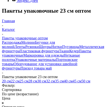
Яндекс.Дзен
Пакеты упаковочные 23 см оптом
Главная
-
Каталог
-
Пакеты упаковочные оптом
Распродажа
Молнии
Бегунки для
молний
Ленты
Резинки
Шнуры
Нитки
Пуговицы
Металлическая
фурнитура
Пластиковая фурнитура
Ткани
Кедер
Пакеты
упаковочные
Маркировка для одежды
Нетканые
полотна
Упаковочные материалы
Портновские
товары
Оборудование для установки швейной
фурнитуры
Приход товара май
-
Пакеты упаковочные 23 см оптом
20 см
22 см
25 см
28 см
30 см
32 см
35 см
40 см
45 см
50 см
Фильтр:
Сортировка
По цене (возрастание)
Цена
Оптовая цена