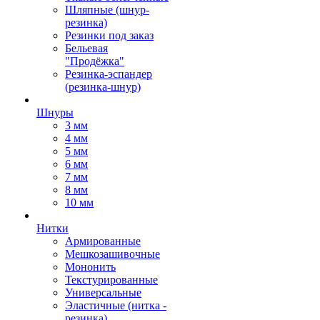
Шляпные (шнур-
резинка)
Резинки под заказ
Бельевая
"Продёжка"
Резинка-эспандер
(резинка-шнур)
Шнуры
3 мм
4 мм
5 мм
6 мм
7 мм
8 мм
10 мм
Нитки
Армированные
Мешкозашивочные
Мононить
Текстурированные
Универсальные
Эластичные (нитка -
резинка)