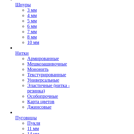
Шнуры
3 мм
4 мм
5 мм
6 мм
7 мм
8 мм
10 мм
Нитки
Армированные
Мешкозашивочные
Мононить
Текстурированные
Универсальные
Эластичные (нитка -
резинка)
Особопрочные
Карта цветов
Джинсовые
Пуговицы
Пукля
11 мм
14 мм