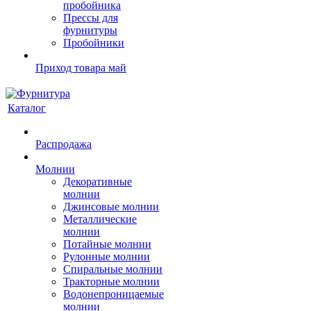
пробойника
Прессы для
фурнитуры
Пробойники
Приход товара май
Каталог
Распродажа
Молнии
Декоративные
молнии
Джинсовые молнии
Металлические
молнии
Потайные молнии
Рулонные молнии
Спиральные молнии
Тракторные молнии
Водонепроницаемые
молнии