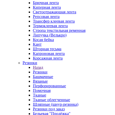
Брючная лента
Киперная лента
Светоотражающая лента
Репсовая лента
Трансфер клеевая лента
Термоклеевая лента
Стропа текстильная ременная
Липучка (Велькро)
Косая бейка
Кант
Шторная тесьма
Капроновая лента
Корсажная лента
Резинки
Назад
Резинки
Башмачные
Вязаные
Перфорированные
Помочная
Тканые
Тканые облегченные
Шляпные (шнур-резинка)
Резинки под заказ
Бельевая "Продёжка"