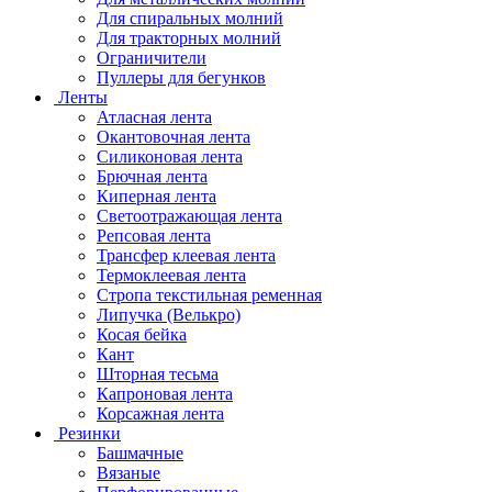
Для спиральных молний
Для тракторных молний
Ограничители
Пуллеры для бегунков
Ленты
Атласная лента
Окантовочная лента
Силиконовая лента
Брючная лента
Киперная лента
Светоотражающая лента
Репсовая лента
Трансфер клеевая лента
Термоклеевая лента
Стропа текстильная ременная
Липучка (Велькро)
Косая бейка
Кант
Шторная тесьма
Капроновая лента
Корсажная лента
Резинки
Башмачные
Вязаные