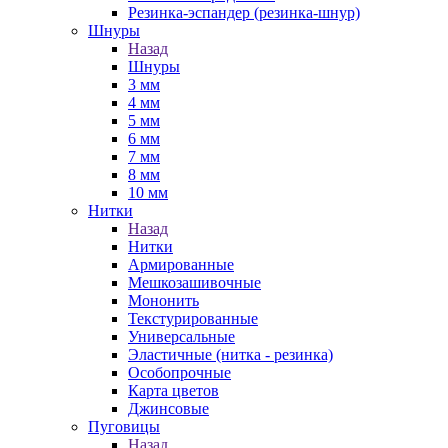
Резинка-эспандер (резинка-шнур)
Шнуры
Назад
Шнуры
3 мм
4 мм
5 мм
6 мм
7 мм
8 мм
10 мм
Нитки
Назад
Нитки
Армированные
Мешкозашивочные
Мононить
Текстурированные
Универсальные
Эластичные (нитка - резинка)
Особопрочные
Карта цветов
Джинсовые
Пуговицы
Назад