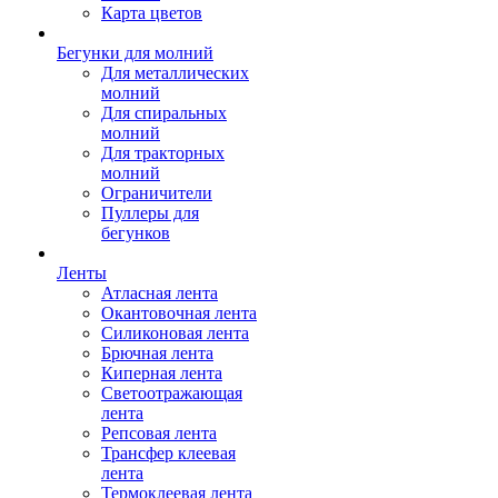
Карта цветов
Бегунки для молний
Для металлических
молний
Для спиральных
молний
Для тракторных
молний
Ограничители
Пуллеры для
бегунков
Ленты
Атласная лента
Окантовочная лента
Силиконовая лента
Брючная лента
Киперная лента
Светоотражающая
лента
Репсовая лента
Трансфер клеевая
лента
Термоклеевая лента