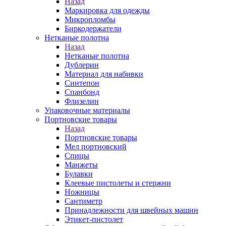
Назад
Маркировка для одежды
Микропломбы
Биркодержатели
Нетканые полотна
Назад
Нетканые полотна
Дублерин
Материал для набивки
Синтепон
Спанбонд
Флизелин
Упаковочные материалы
Портновские товары
Назад
Портновские товары
Мел портновский
Спицы
Манжеты
Булавки
Клеевые пистолеты и стержни
Ножницы
Сантиметр
Принадлежности для швейных машин
Этикет-пистолет