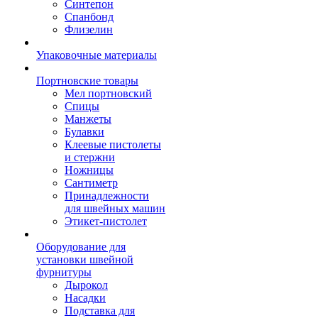
Синтепон
Спанбонд
Флизелин
Упаковочные материалы
Портновские товары
Мел портновский
Спицы
Манжеты
Булавки
Клеевые пистолеты
и стержни
Ножницы
Сантиметр
Принадлежности
для швейных машин
Этикет-пистолет
Оборудование для
установки швейной
фурнитуры
Дырокол
Насадки
Подставка для