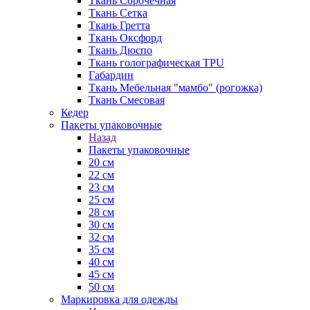
Ткань Сорочечная
Ткань Сетка
Ткань Гретта
Ткань Оксфорд
Ткань Дюспо
Ткань голографическая TPU
Габардин
Ткань Мебельная "мамбо" (рогожка)
Ткань Смесовая
Кедер
Пакеты упаковочные
Назад
Пакеты упаковочные
20 см
22 см
23 см
25 см
28 см
30 см
32 см
35 см
40 см
45 см
50 см
Маркировка для одежды