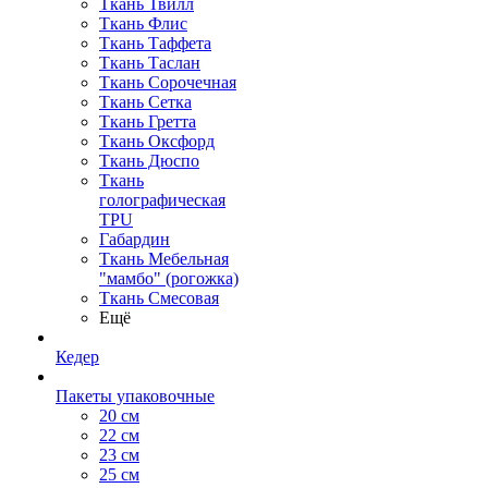
Ткань Твилл
Ткань Флис
Ткань Таффета
Ткань Таслан
Ткань Сорочечная
Ткань Сетка
Ткань Гретта
Ткань Оксфорд
Ткань Дюспо
Ткань
голографическая
TPU
Габардин
Ткань Мебельная
"мамбо" (рогожка)
Ткань Смесовая
Ещё
Кедер
Пакеты упаковочные
20 см
22 см
23 см
25 см