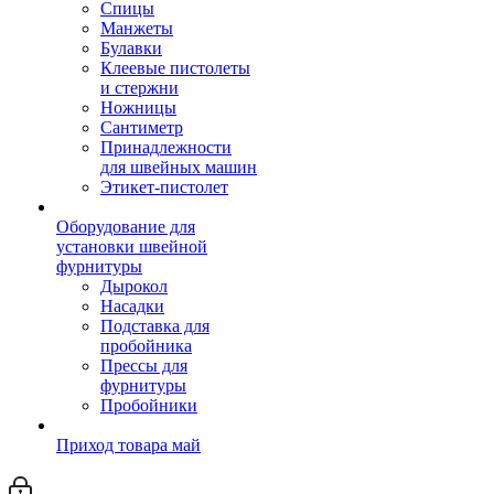
Спицы
Манжеты
Булавки
Клеевые пистолеты
и стержни
Ножницы
Сантиметр
Принадлежности
для швейных машин
Этикет-пистолет
Оборудование для
установки швейной
фурнитуры
Дырокол
Насадки
Подставка для
пробойника
Прессы для
фурнитуры
Пробойники
Приход товара май