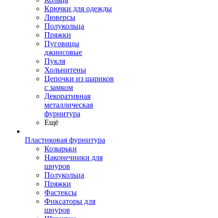
Крючки для одежды
Люверсы
Полукольца
Пряжки
Пуговицы
джинсовые
Пукля
Хольнитены
Цепочки из шариков
с замком
Декоративная
металлическая
фурнитура
Ещё
Пластиковая фурнитура
Козырьки
Наконечники для
шнуров
Полукольца
Пряжки
Фастексы
Фиксаторы для
шнуров