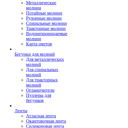
Металлические
молнии
Потайные молнии
Рулонные молнии
Спиральные молнии
Тракторные молнии
Водонепроницаемые
молнии
Карта цветов
Бегунки для молний
Для металлических
молний
Для спиральных
молний
Для тракторных
молний
Ограничители
Пуллеры для
бегунков
Ленты
Атласная лента
Окантовочная лента
Силиконовая лента