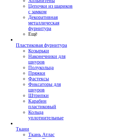
Хольнитены
Цепочки из шариков
с замком
Декоративная
металлическая
фурнитура
Ещё
Пластиковая фурнитура
Козырьки
Наконечники для
шнуров
Полукольца
Пряжки
Фастексы
Фиксаторы для
шнуров
Штрипки
Карабин
пластиковый
Кольца
уплотнительные
Ткани
Ткань Атлас