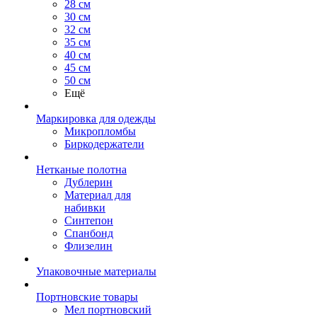
28 см
30 см
32 см
35 см
40 см
45 см
50 см
Ещё
Маркировка для одежды
Микропломбы
Биркодержатели
Нетканые полотна
Дублерин
Материал для
набивки
Синтепон
Спанбонд
Флизелин
Упаковочные материалы
Портновские товары
Мел портновский