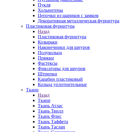
Пукля
Хольнитены
Цепочки из шариков с замком
Декоративная металлическая фурнитура
Пластиковая фурнитура
Назад
Пластиковая фурнитура
Козырьки
Наконечники для шнуров
Полукольца
Пряжки
Фастексы
Фиксаторы для шнуров
Штрипки
Карабин пластиковый
Кольца уплотнительные
Ткани
Назад
Ткани
Ткань Атлас
Ткань Твилл
Ткань Флис
Ткань Таффета
Ткань Таслан