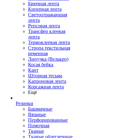
Брючная лента
Киперная лента
Светоотражающая
лента
Репсовая лента
Трансфер клеевая
лента
Термоклеевая лента
Стропа текстильная
ременная
Липучка (Велькро)
Косая бейка
Кант
Шторная тесьма
Капроновая лента
Корсажная лента
Ещё
Резинки
Башмачные
Вязаные
Перфорированные
Помочная
Тканые
Тканые облегченные