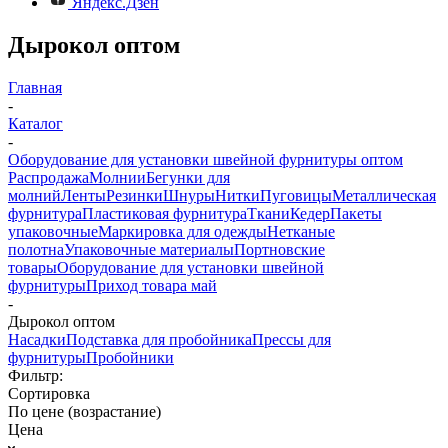
Яндекс.Дзен
Дырокол оптом
Главная
-
Каталог
-
Оборудование для установки швейной фурнитуры оптом
Распродажа
Молнии
Бегунки для
молний
Ленты
Резинки
Шнуры
Нитки
Пуговицы
Металлическая
фурнитура
Пластиковая фурнитура
Ткани
Кедер
Пакеты
упаковочные
Маркировка для одежды
Нетканые
полотна
Упаковочные материалы
Портновские
товары
Оборудование для установки швейной
фурнитуры
Приход товара май
-
Дырокол оптом
Насадки
Подставка для пробойника
Прессы для
фурнитуры
Пробойники
Фильтр:
Сортировка
По цене (возрастание)
Цена