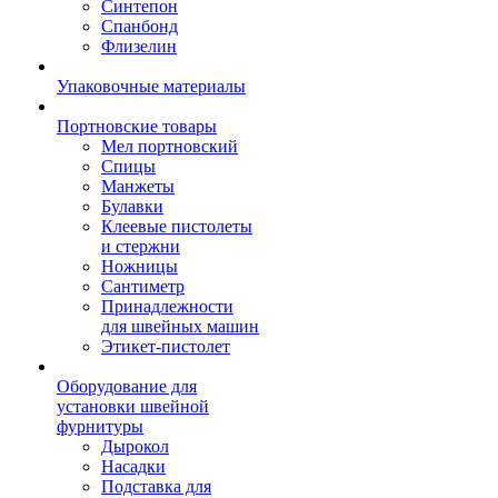
Синтепон
Спанбонд
Флизелин
Упаковочные материалы
Портновские товары
Мел портновский
Спицы
Манжеты
Булавки
Клеевые пистолеты
и стержни
Ножницы
Сантиметр
Принадлежности
для швейных машин
Этикет-пистолет
Оборудование для
установки швейной
фурнитуры
Дырокол
Насадки
Подставка для