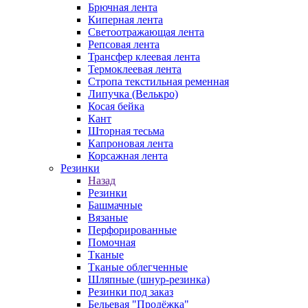
Брючная лента
Киперная лента
Светоотражающая лента
Репсовая лента
Трансфер клеевая лента
Термоклеевая лента
Стропа текстильная ременная
Липучка (Велькро)
Косая бейка
Кант
Шторная тесьма
Капроновая лента
Корсажная лента
Резинки
Назад
Резинки
Башмачные
Вязаные
Перфорированные
Помочная
Тканые
Тканые облегченные
Шляпные (шнур-резинка)
Резинки под заказ
Бельевая "Продёжка"