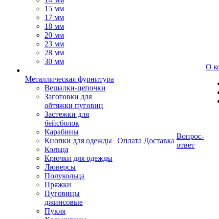
15 мм
17 мм
18 мм
20 мм
23 мм
28 мм
30 мм
О к
Металлическая фурнитура
Вешалки-цепочки
Заготовки для
обтяжки пуговиц
Застежки для
бейсболок
Карабины
Вопрос-
Кнопки для одежды
Оплата
Доставка
ответ
Кольца
Крючки для одежды
Люверсы
Полукольца
Пряжки
Пуговицы
джинсовые
Пукля