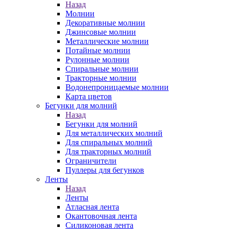
Назад
Молнии
Декоративные молнии
Джинсовые молнии
Металлические молнии
Потайные молнии
Рулонные молнии
Спиральные молнии
Тракторные молнии
Водонепроницаемые молнии
Карта цветов
Бегунки для молний
Назад
Бегунки для молний
Для металлических молний
Для спиральных молний
Для тракторных молний
Ограничители
Пуллеры для бегунков
Ленты
Назад
Ленты
Атласная лента
Окантовочная лента
Силиконовая лента