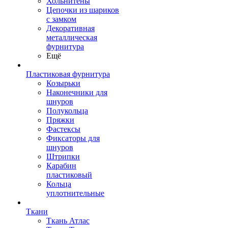
Хольнитены
Цепочки из шариков
с замком
Декоративная
металлическая
фурнитура
Ещё
Пластиковая фурнитура
Козырьки
Наконечники для
шнуров
Полукольца
Пряжки
Фастексы
Фиксаторы для
шнуров
Штрипки
Карабин
пластиковый
Кольца
уплотнительные
Ткани
Ткань Атлас