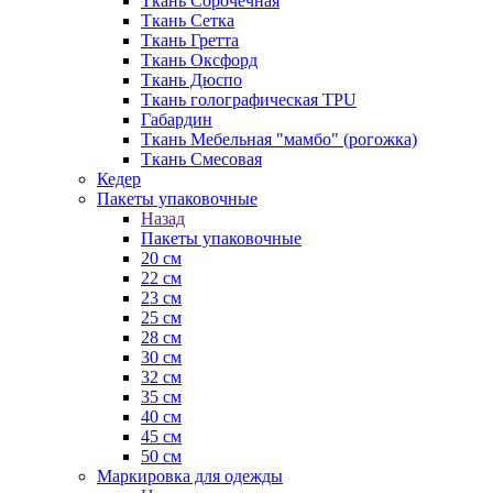
Ткань Сорочечная
Ткань Сетка
Ткань Гретта
Ткань Оксфорд
Ткань Дюспо
Ткань голографическая TPU
Габардин
Ткань Мебельная "мамбо" (рогожка)
Ткань Смесовая
Кедер
Пакеты упаковочные
Назад
Пакеты упаковочные
20 см
22 см
23 см
25 см
28 см
30 см
32 см
35 см
40 см
45 см
50 см
Маркировка для одежды