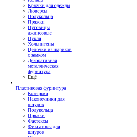
Крючки для одежды
Люверсы
Полукольца
Пряжки
Пуговицы
джинсовые
Пукля
Хольнитены
Цепочки из шариков
с замком
Декоративная
металлическая
фурнитура
Ещё
Пластиковая фурнитура
Козырьки
Наконечники для
шнуров
Полукольца
Пряжки
Фастексы
Фиксаторы для
шнуров