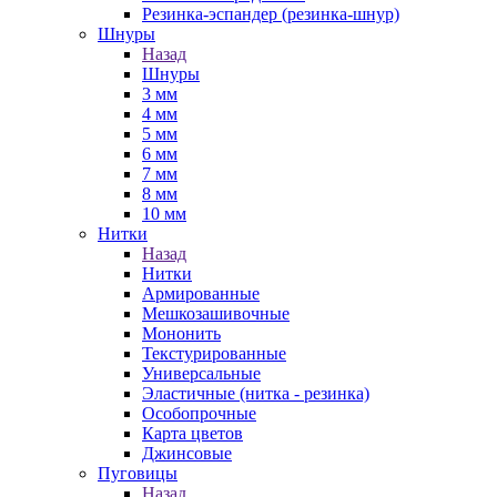
Резинка-эспандер (резинка-шнур)
Шнуры
Назад
Шнуры
3 мм
4 мм
5 мм
6 мм
7 мм
8 мм
10 мм
Нитки
Назад
Нитки
Армированные
Мешкозашивочные
Мононить
Текстурированные
Универсальные
Эластичные (нитка - резинка)
Особопрочные
Карта цветов
Джинсовые
Пуговицы
Назад