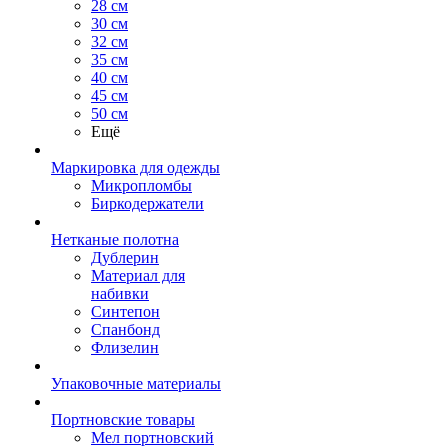
28 см
30 см
32 см
35 см
40 см
45 см
50 см
Ещё
Маркировка для одежды
Микропломбы
Биркодержатели
Нетканые полотна
Дублерин
Материал для
набивки
Синтепон
Спанбонд
Флизелин
Упаковочные материалы
Портновские товары
Мел портновский