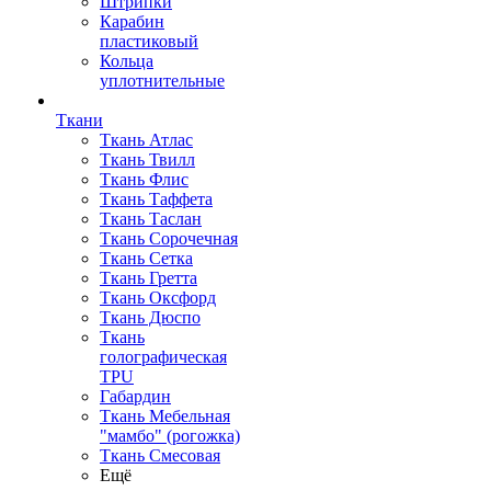
Штрипки
Карабин
пластиковый
Кольца
уплотнительные
Ткани
Ткань Атлас
Ткань Твилл
Ткань Флис
Ткань Таффета
Ткань Таслан
Ткань Сорочечная
Ткань Сетка
Ткань Гретта
Ткань Оксфорд
Ткань Дюспо
Ткань
голографическая
TPU
Габардин
Ткань Мебельная
"мамбо" (рогожка)
Ткань Смесовая
Ещё