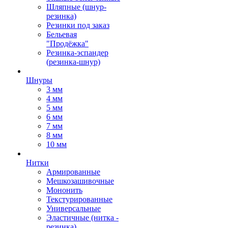
Шляпные (шнур-
резинка)
Резинки под заказ
Бельевая
"Продёжка"
Резинка-эспандер
(резинка-шнур)
Шнуры
3 мм
4 мм
5 мм
6 мм
7 мм
8 мм
10 мм
Нитки
Армированные
Мешкозашивочные
Мононить
Текстурированные
Универсальные
Эластичные (нитка -
резинка)