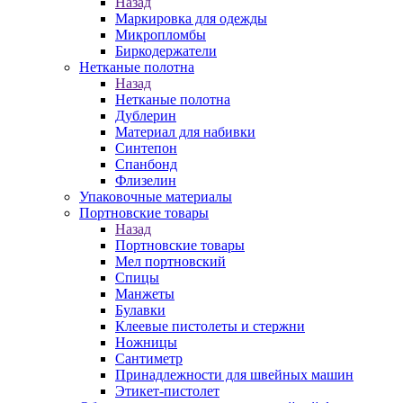
Назад
Маркировка для одежды
Микропломбы
Биркодержатели
Нетканые полотна
Назад
Нетканые полотна
Дублерин
Материал для набивки
Синтепон
Спанбонд
Флизелин
Упаковочные материалы
Портновские товары
Назад
Портновские товары
Мел портновский
Спицы
Манжеты
Булавки
Клеевые пистолеты и стержни
Ножницы
Сантиметр
Принадлежности для швейных машин
Этикет-пистолет