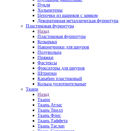
Пукля
Хольнитены
Цепочки из шариков с замком
Декоративная металлическая фурнитура
Пластиковая фурнитура
Назад
Пластиковая фурнитура
Козырьки
Наконечники для шнуров
Полукольца
Пряжки
Фастексы
Фиксаторы для шнуров
Штрипки
Карабин пластиковый
Кольца уплотнительные
Ткани
Назад
Ткани
Ткань Атлас
Ткань Твилл
Ткань Флис
Ткань Таффета
Ткань Таслан