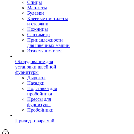
Спицы
Манжеты
Булавки
Клеевые пистолеты
и стержни
Ножницы
Сантиметр
Принадлежности
для швейных машин
Этикет-пистолет
Оборудование для
установки швейной
фурнитуры
Дырокол
Насадки
Подставка для
пробойника
Прессы для
фурнитуры
Пробойники
Приход товара май