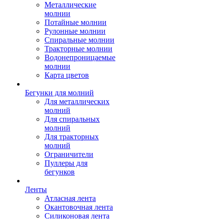
Металлические
молнии
Потайные молнии
Рулонные молнии
Спиральные молнии
Тракторные молнии
Водонепроницаемые
молнии
Карта цветов
Бегунки для молний
Для металлических
молний
Для спиральных
молний
Для тракторных
молний
Ограничители
Пуллеры для
бегунков
Ленты
Атласная лента
Окантовочная лента
Силиконовая лента