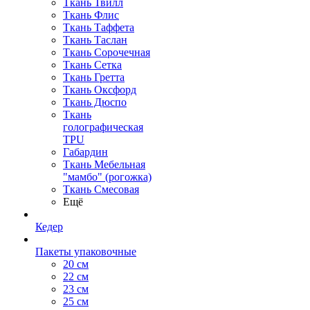
Ткань Твилл
Ткань Флис
Ткань Таффета
Ткань Таслан
Ткань Сорочечная
Ткань Сетка
Ткань Гретта
Ткань Оксфорд
Ткань Дюспо
Ткань
голографическая
TPU
Габардин
Ткань Мебельная
"мамбо" (рогожка)
Ткань Смесовая
Ещё
Кедер
Пакеты упаковочные
20 см
22 см
23 см
25 см