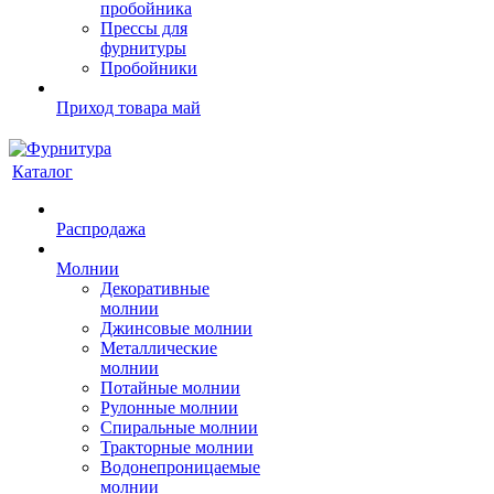
пробойника
Прессы для
фурнитуры
Пробойники
Приход товара май
Каталог
Распродажа
Молнии
Декоративные
молнии
Джинсовые молнии
Металлические
молнии
Потайные молнии
Рулонные молнии
Спиральные молнии
Тракторные молнии
Водонепроницаемые
молнии