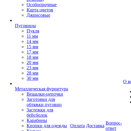
Особопрочные
Карта цветов
Джинсовые
Пуговицы
Пукля
11 мм
14 мм
15 мм
17 мм
18 мм
20 мм
23 мм
28 мм
30 мм
О к
Металлическая фурнитура
Вешалки-цепочки
Заготовки для
обтяжки пуговиц
Застежки для
бейсболок
Карабины
Вопрос-
Кнопки для одежды
Оплата
Доставка
ответ
Кольца