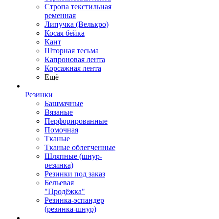
Стропа текстильная
ременная
Липучка (Велькро)
Косая бейка
Кант
Шторная тесьма
Капроновая лента
Корсажная лента
Ещё
Резинки
Башмачные
Вязаные
Перфорированные
Помочная
Тканые
Тканые облегченные
Шляпные (шнур-
резинка)
Резинки под заказ
Бельевая
"Продёжка"
Резинка-эспандер
(резинка-шнур)