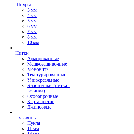
Шнуры
3 мм
4 мм
5 мм
6 мм
7 мм
8 мм
10 мм
Нитки
Армированные
Мешкозашивочные
Мононить
Текстурированные
Универсальные
Эластичные (нитка -
резинка)
Особопрочные
Карта цветов
Джинсовые
Пуговицы
Пукля
11 мм
14 мм