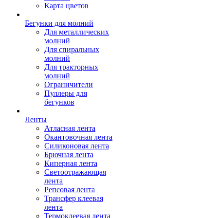
Карта цветов
Бегунки для молний
Для металлических
молний
Для спиральных
молний
Для тракторных
молний
Ограничители
Пуллеры для
бегунков
Ленты
Атласная лента
Окантовочная лента
Силиконовая лента
Брючная лента
Киперная лента
Светоотражающая
лента
Репсовая лента
Трансфер клеевая
лента
Термоклеевая лента