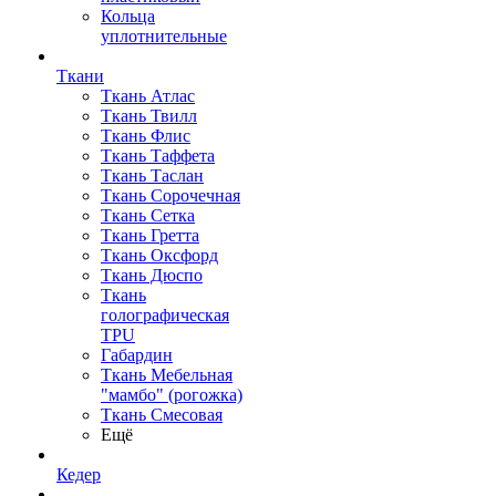
Кольца
уплотнительные
Ткани
Ткань Атлас
Ткань Твилл
Ткань Флис
Ткань Таффета
Ткань Таслан
Ткань Сорочечная
Ткань Сетка
Ткань Гретта
Ткань Оксфорд
Ткань Дюспо
Ткань
голографическая
TPU
Габардин
Ткань Мебельная
"мамбо" (рогожка)
Ткань Смесовая
Ещё
Кедер