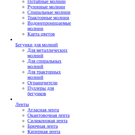
Потайные молнии
Рулонные молнии
Спиральные молнии
Тракторные молнии
Водонепроницаемые
молнии
Карта цветов
Бегунки для молний
Для металлических
молний
Для спиральных
молний
Для тракторных
молний
Ограничители
Пуллеры для
бегунков
Ленты
Атласная лента
Окантовочная лента
Силиконовая лента
Брючная лента
Киперная лента