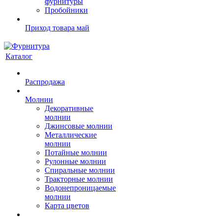
фурнитуры
Пробойники
Приход товара май
Каталог
Распродажа
Молнии
Декоративные
молнии
Джинсовые молнии
Металлические
молнии
Потайные молнии
Рулонные молнии
Спиральные молнии
Тракторные молнии
Водонепроницаемые
молнии
Карта цветов