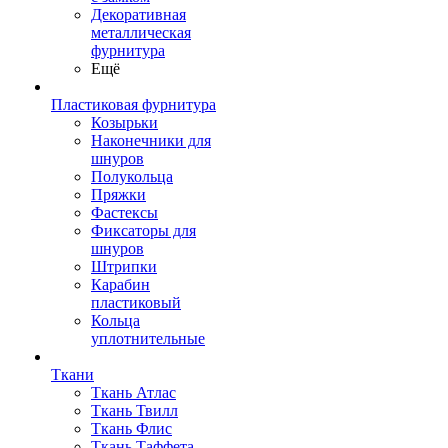
Декоративная
металлическая
фурнитура
Ещё
Пластиковая фурнитура
Козырьки
Наконечники для
шнуров
Полукольца
Пряжки
Фастексы
Фиксаторы для
шнуров
Штрипки
Карабин
пластиковый
Кольца
уплотнительные
Ткани
Ткань Атлас
Ткань Твилл
Ткань Флис
Ткань Таффета