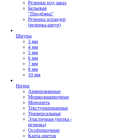
Резинки под заказ
Бельевая
"Продёжка"
Резинка-эспандер
(резинка-шнур)
Шнуры
3 мм
4 мм
5 мм
6 мм
7 мм
8 мм
10 мм
Нитки
Армированные
Мешкозашивочные
Мононить
Текстурированные
Универсальные
Эластичные (нитка -
резинка)
Особопрочные
Карта цветов