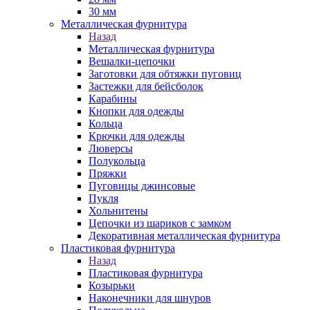
30 мм
Металлическая фурнитура
Назад
Металлическая фурнитура
Вешалки-цепочки
Заготовки для обтяжки пуговиц
Застежки для бейсболок
Карабины
Кнопки для одежды
Кольца
Крючки для одежды
Люверсы
Полукольца
Пряжки
Пуговицы джинсовые
Пукля
Хольнитены
Цепочки из шариков с замком
Декоративная металлическая фурнитура
Пластиковая фурнитура
Назад
Пластиковая фурнитура
Козырьки
Наконечники для шнуров