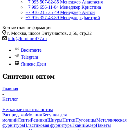
+7 995 507-82-85
Менеджер Анастасия
+7 995 656-11-04
Менеджер Кристина
+7 916 215-35-49
Менеджер Антон
+7 916 357-43-89
Менеджер Дмитрий
Контактная информация
г. Москва, шоссе Энтузиастов, д.56, стр.32
info@furniturof77.ru
Вконтакте
Telegram
Яндекс.Дзен
Синтепон оптом
Главная
-
Каталог
-
Нетканые полотна оптом
Распродажа
Молнии
Бегунки для
молний
Ленты
Резинки
Шнуры
Нитки
Пуговицы
Металлическая
фурнитура
Пластиковая фурнитура
Ткани
Кедер
Пакеты