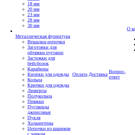
18 мм
20 мм
23 мм
28 мм
30 мм
О к
Металлическая фурнитура
Вешалки-цепочки
Заготовки для
обтяжки пуговиц
Застежки для
бейсболок
Карабины
Вопрос-
Кнопки для одежды
Оплата
Доставка
ответ
Кольца
Крючки для одежды
Люверсы
Полукольца
Пряжки
Пуговицы
джинсовые
Пукля
Хольнитены
Цепочки из шариков
с замком