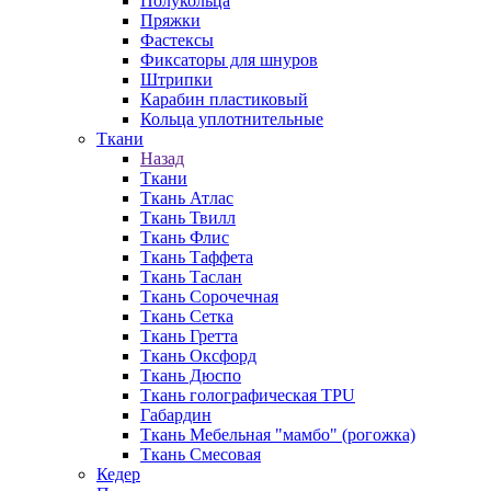
Полукольца
Пряжки
Фастексы
Фиксаторы для шнуров
Штрипки
Карабин пластиковый
Кольца уплотнительные
Ткани
Назад
Ткани
Ткань Атлас
Ткань Твилл
Ткань Флис
Ткань Таффета
Ткань Таслан
Ткань Сорочечная
Ткань Сетка
Ткань Гретта
Ткань Оксфорд
Ткань Дюспо
Ткань голографическая TPU
Габардин
Ткань Мебельная "мамбо" (рогожка)
Ткань Смесовая
Кедер