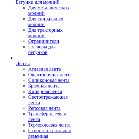
Бегунки для молний
Для металлических
молний
Для спиральных
молний
Для тракторных
молний
Ограничители
Пуллеры для
бегунков
Ленты
Атласная лента
Окантовочная лента
Силиконовая лента
Брючная лента
Киперная лента
Светоотражающая
лента
Репсовая лента
Трансфер клеевая
лента
Термоклеевая лента
Стропа текстильная
ременная