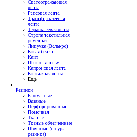
Светоотражающая
лента
Репсовая лента
Трансфер клеевая
лента
Термоклеевая лента
Стропа текстильная
ременная
Липучка (Велькро)
Косая бейка
Кант
Шторная тесьма
Капроновая лента
Корсажная лента
Ещё
Резинки
Башмачные
Вязаные
Перфорированные
Помочная
Тканые
Тканые облегченные
Шляпные (шнур-
резинка)