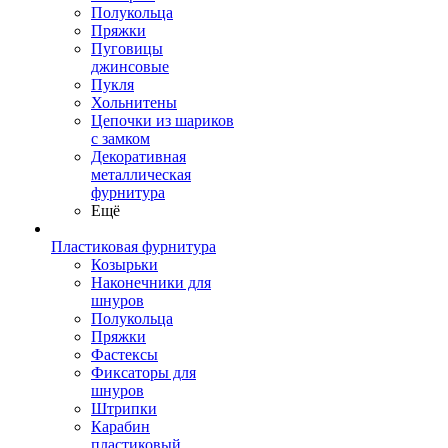
Полукольца
Пряжки
Пуговицы
джинсовые
Пукля
Хольнитены
Цепочки из шариков
с замком
Декоративная
металлическая
фурнитура
Ещё
Пластиковая фурнитура
Козырьки
Наконечники для
шнуров
Полукольца
Пряжки
Фастексы
Фиксаторы для
шнуров
Штрипки
Карабин
пластиковый