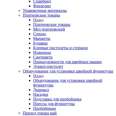
Спанбонд
Флизелин
Упаковочные материалы
Портновские товары
Назад
Портновские товары
Мел портновский
Спицы
Манжеты
Булавки
Клеевые пистолеты и стержни
Ножницы
Сантиметр
Принадлежности для швейных машин
Этикет-пистолет
Оборудование для установки швейной фурнитуры
Назад
Оборудование для установки швейной
фурнитуры
Дырокол
Насадки
Подставка для пробойника
Прессы для фурнитуры
Пробойники
Приход товара май