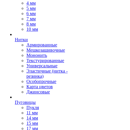
4 мм
5 мм
6 мм
7 мм
8 мм
10 мм
Нитки
Армированные
Мешкозашивочные
Мононить
Текстурированные
Универсальные
Эластичные (нитка -
резинка)
Особопрочные
Карта цветов
Джинсовые
Пуговицы
Пукля
11 мм
14 мм
15 мм
17 мм