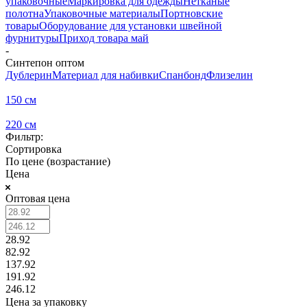
упаковочные
Маркировка для одежды
Нетканые
полотна
Упаковочные материалы
Портновские
товары
Оборудование для установки швейной
фурнитуры
Приход товара май
-
Синтепон оптом
Дублерин
Материал для набивки
Спанбонд
Флизелин
150 см
220 см
Фильтр:
Сортировка
По цене (возрастание)
Цена
Оптовая цена
28.92
82.92
137.92
191.92
246.12
Цена за упаковку