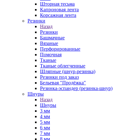
Шторная тесьма
Капроновая лента
Корсажная лента
Резинки
Назад
Резинки
Башмачные
Вязаные
Перфорированные
Помочная
Тканые
Тканые облегченные
Шляпные (шнур-резинка)
Резинки под заказ
Бельевая "Продёжка"
Резинка-эспандер (резинка-шнур)
Шнуры
Назад
Шнуры
3 мм
4 мм
5 мм
6 мм
7 мм
8 мм