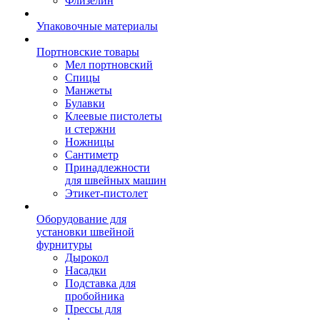
Флизелин
Упаковочные материалы
Портновские товары
Мел портновский
Спицы
Манжеты
Булавки
Клеевые пистолеты
и стержни
Ножницы
Сантиметр
Принадлежности
для швейных машин
Этикет-пистолет
Оборудование для
установки швейной
фурнитуры
Дырокол
Насадки
Подставка для
пробойника
Прессы для