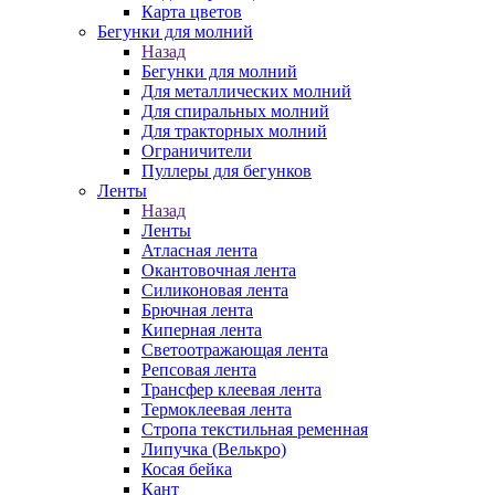
Карта цветов
Бегунки для молний
Назад
Бегунки для молний
Для металлических молний
Для спиральных молний
Для тракторных молний
Ограничители
Пуллеры для бегунков
Ленты
Назад
Ленты
Атласная лента
Окантовочная лента
Силиконовая лента
Брючная лента
Киперная лента
Светоотражающая лента
Репсовая лента
Трансфер клеевая лента
Термоклеевая лента
Стропа текстильная ременная
Липучка (Велькро)
Косая бейка
Кант