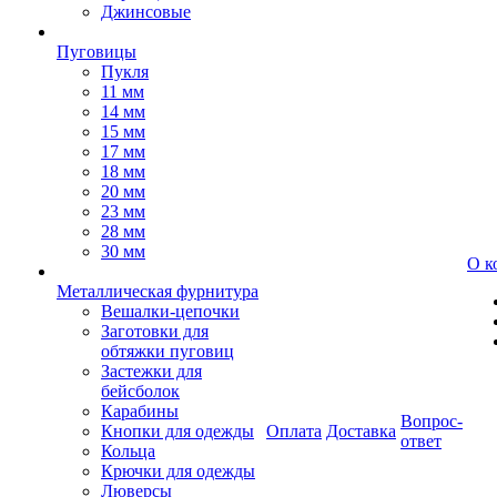
Джинсовые
Пуговицы
Пукля
11 мм
14 мм
15 мм
17 мм
18 мм
20 мм
23 мм
28 мм
30 мм
О к
Металлическая фурнитура
Вешалки-цепочки
Заготовки для
обтяжки пуговиц
Застежки для
бейсболок
Карабины
Вопрос-
Кнопки для одежды
Оплата
Доставка
ответ
Кольца
Крючки для одежды
Люверсы