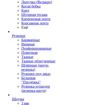
Липучка (Велькро)
Косая бейка
Кант
Шторная тесьма
Капроновая лента
Корсажная лента
Ещё
Резинки
Башмачные
Вязаные
Перфорированные
Помочная
Тканые
Тканые облегченные
Шляпные (шнур-
резинка)
Резинки под заказ
Бельевая
"Продёжка"
Резинка-эспандер
(резинка-шнур)
Шнуры
3 мм