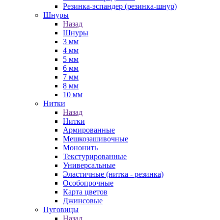
Резинка-эспандер (резинка-шнур)
Шнуры
Назад
Шнуры
3 мм
4 мм
5 мм
6 мм
7 мм
8 мм
10 мм
Нитки
Назад
Нитки
Армированные
Мешкозашивочные
Мононить
Текстурированные
Универсальные
Эластичные (нитка - резинка)
Особопрочные
Карта цветов
Джинсовые
Пуговицы
Назад