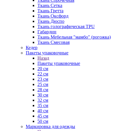
Ткань Сорочечная
Ткань Сетка
Ткань Гретта
Ткань Оксфорд
Ткань Дюспо
Ткань голографическая TPU
Габардин
Ткань Мебельная "мамбо" (рогожка)
Ткань Смесовая
Кедер
Пакеты упаковочные
Назад
Пакеты упаковочные
20 см
22 см
23 см
25 см
28 см
30 см
32 см
35 см
40 см
45 см
50 см
Маркировка для одежды