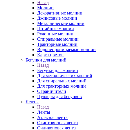
Назад
Молнии
Декоративные молнии
Джинсовые молнии
Металлические молнии
Потайные молнии
Рулонные молнии
Спиральные молнии
Тракторные молнии
Водонепроницаемые молнии
Карта цветов
Бегунки для молний
Назад
Бегунки для молний
Для металлических молний
Для спиральных молний
Для тракторных молний
Ограничители
Пуллеры для бегунков
Ленты
Назад
Ленты
Атласная лента
Окантовочная лента
Силиконовая лента