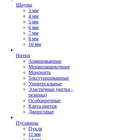
Шнуры
3 мм
4 мм
5 мм
6 мм
7 мм
8 мм
10 мм
Нитки
Армированные
Мешкозашивочные
Мононить
Текстурированные
Универсальные
Эластичные (нитка -
резинка)
Особопрочные
Карта цветов
Джинсовые
Пуговицы
Пукля
11 мм
14 мм