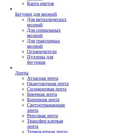
Карта цветов
Бегунки для молний
Для металлических
молний
Для спиральных
молний
Для тракторных
молний
Ограничители
Пуллеры для
бегунков
Ленты
Атласная лента
Окантовочная лента
Силиконовая лента
Брючная лента
Киперная лента
Светоотражающая
лента
Репсовая лента
Трансфер клеевая
лента
Термоклеевая лента