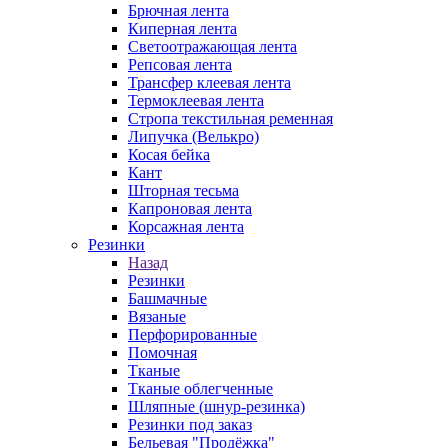
Брючная лента
Киперная лента
Светоотражающая лента
Репсовая лента
Трансфер клеевая лента
Термоклеевая лента
Стропа текстильная ременная
Липучка (Велькро)
Косая бейка
Кант
Шторная тесьма
Капроновая лента
Корсажная лента
Резинки
Назад
Резинки
Башмачные
Вязаные
Перфорированные
Помочная
Тканые
Тканые облегченные
Шляпные (шнур-резинка)
Резинки под заказ
Бельевая "Продёжка"