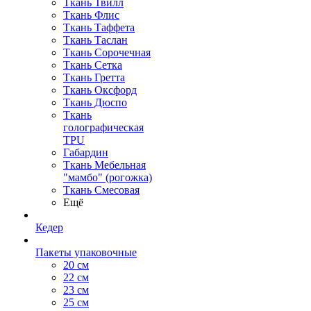
Ткань Твилл
Ткань Флис
Ткань Таффета
Ткань Таслан
Ткань Сорочечная
Ткань Сетка
Ткань Гретта
Ткань Оксфорд
Ткань Дюспо
Ткань
голографическая
TPU
Габардин
Ткань Мебельная
"мамбо" (рогожка)
Ткань Смесовая
Ещё
Кедер
Пакеты упаковочные
20 см
22 см
23 см
25 см