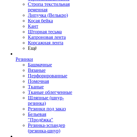
Стропа текстильная
ременная
Липучка (Велькро)
Косая бейка
Кант
Шторная тесьма
Капроновая лента
Корсажная лента
Ещё
Резинки
Башмачные
Вязаные
Перфорированные
Помочная
Тканые
Тканые облегченные
Шляпные (шнур-
резинка)
Резинки под заказ
Бельевая
"Продёжка"
Резинка-эспандер
(резинка-шнур)