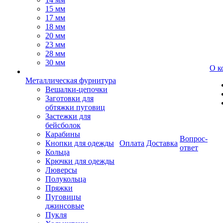
15 мм
17 мм
18 мм
20 мм
23 мм
28 мм
30 мм
О к
Металлическая фурнитура
Вешалки-цепочки
Заготовки для
обтяжки пуговиц
Застежки для
бейсболок
Карабины
Вопрос-
Кнопки для одежды
Оплата
Доставка
ответ
Кольца
Крючки для одежды
Люверсы
Полукольца
Пряжки
Пуговицы
джинсовые
Пукля