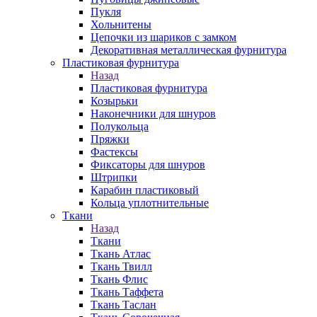
Пукля
Хольнитены
Цепочки из шариков с замком
Декоративная металлическая фурнитура
Пластиковая фурнитура
Назад
Пластиковая фурнитура
Козырьки
Наконечники для шнуров
Полукольца
Пряжки
Фастексы
Фиксаторы для шнуров
Штрипки
Карабин пластиковый
Кольца уплотнительные
Ткани
Назад
Ткани
Ткань Атлас
Ткань Твилл
Ткань Флис
Ткань Таффета
Ткань Таслан