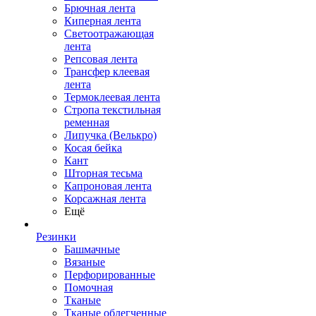
Брючная лента
Киперная лента
Светоотражающая
лента
Репсовая лента
Трансфер клеевая
лента
Термоклеевая лента
Стропа текстильная
ременная
Липучка (Велькро)
Косая бейка
Кант
Шторная тесьма
Капроновая лента
Корсажная лента
Ещё
Резинки
Башмачные
Вязаные
Перфорированные
Помочная
Тканые
Тканые облегченные