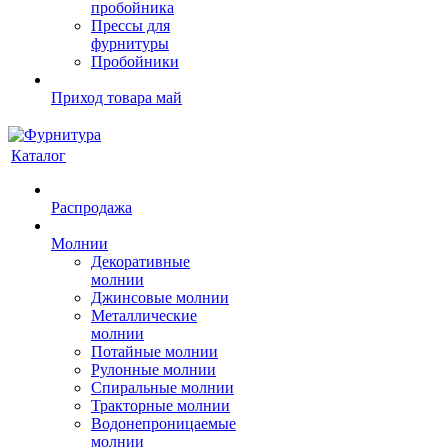
пробойника
Прессы для
фурнитуры
Пробойники
Приход товара май
Каталог
Распродажа
Молнии
Декоративные
молнии
Джинсовые молнии
Металлические
молнии
Потайные молнии
Рулонные молнии
Спиральные молнии
Тракторные молнии
Водонепроницаемые
молнии