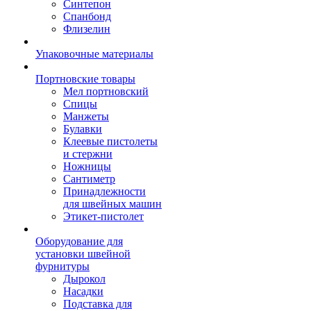
Синтепон
Спанбонд
Флизелин
Упаковочные материалы
Портновские товары
Мел портновский
Спицы
Манжеты
Булавки
Клеевые пистолеты
и стержни
Ножницы
Сантиметр
Принадлежности
для швейных машин
Этикет-пистолет
Оборудование для
установки швейной
фурнитуры
Дырокол
Насадки
Подставка для