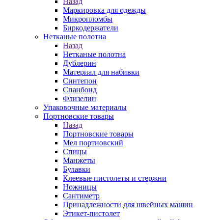
Назад
Маркировка для одежды
Микропломбы
Биркодержатели
Нетканые полотна
Назад
Нетканые полотна
Дублерин
Материал для набивки
Синтепон
Спанбонд
Флизелин
Упаковочные материалы
Портновские товары
Назад
Портновские товары
Мел портновский
Спицы
Манжеты
Булавки
Клеевые пистолеты и стержни
Ножницы
Сантиметр
Принадлежности для швейных машин
Этикет-пистолет