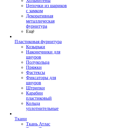
Хольнитены
Цепочки из шариков
с замком
Декоративная
металлическая
фурнитура
Ещё
Пластиковая фурнитура
Козырьки
Наконечники для
шнуров
Полукольца
Пряжки
Фастексы
Фиксаторы для
шнуров
Штрипки
Карабин
пластиковый
Кольца
уплотнительные
Ткани
Ткань Атлас