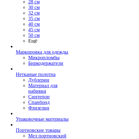
28 см
30 см
32 см
35 см
40 см
45 см
50 см
Ещё
Маркировка для одежды
Микропломбы
Биркодержатели
Нетканые полотна
Дублерин
Материал для
набивки
Синтепон
Спанбонд
Флизелин
Упаковочные материалы
Портновские товары
Мел портновский