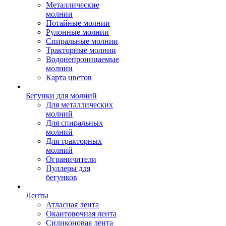
Металлические
молнии
Потайные молнии
Рулонные молнии
Спиральные молнии
Тракторные молнии
Водонепроницаемые
молнии
Карта цветов
Бегунки для молний
Для металлических
молний
Для спиральных
молний
Для тракторных
молний
Ограничители
Пуллеры для
бегунков
Ленты
Атласная лента
Окантовочная лента
Силиконовая лента