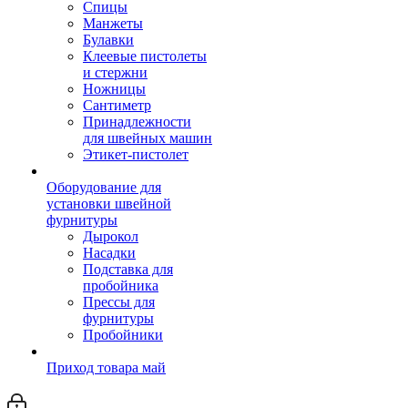
Спицы
Манжеты
Булавки
Клеевые пистолеты
и стержни
Ножницы
Сантиметр
Принадлежности
для швейных машин
Этикет-пистолет
Оборудование для
установки швейной
фурнитуры
Дырокол
Насадки
Подставка для
пробойника
Прессы для
фурнитуры
Пробойники
Приход товара май