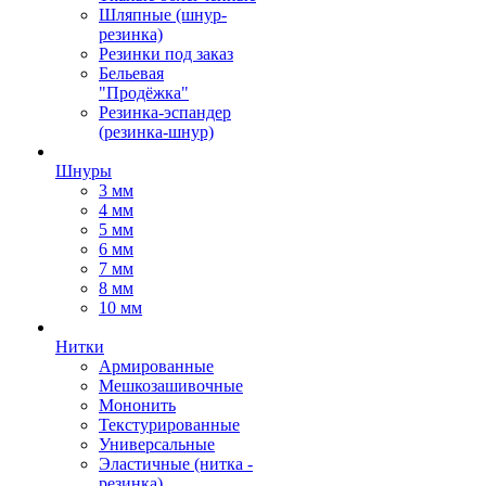
Шляпные (шнур-
резинка)
Резинки под заказ
Бельевая
"Продёжка"
Резинка-эспандер
(резинка-шнур)
Шнуры
3 мм
4 мм
5 мм
6 мм
7 мм
8 мм
10 мм
Нитки
Армированные
Мешкозашивочные
Мононить
Текстурированные
Универсальные
Эластичные (нитка -
резинка)