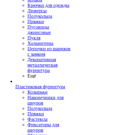
Крючки для одежды
Люверсы
Полукольца
Пряжки
Пуговицы
джинсовые
Пукля
Хольнитены
Цепочки из шариков
с замком
Декоративная
металлическая
фурнитура
Ещё
Пластиковая фурнитура
Козырьки
Наконечники для
шнуров
Полукольца
Пряжки
Фастексы
Фиксаторы для
шнуров