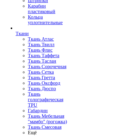
Штрипки
Карабин
пластиковый
Кольца
уплотнительные
Ткани
Ткань Атлас
Ткань Твилл
Ткань Флис
Ткань Таффета
Ткань Таслан
Ткань Сорочечная
Ткань Сетка
Ткань Гретта
Ткань Оксфорд
Ткань Дюспо
Ткань
голографическая
TPU
Габардин
Ткань Мебельная
"мамбо" (рогожка)
Ткань Смесовая
Ещё