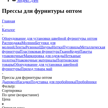
Яндекс.Дзен
Прессы для фурнитуры оптом
Главная
-
Каталог
-
Оборудование для установки швейной фурнитуры оптом
Распродажа
Молнии
Бегунки для
молний
Ленты
Резинки
Шнуры
Нитки
Пуговицы
Металлическая
фурнитура
Пластиковая фурнитура
Ткани
Кедер
Пакеты
упаковочные
Маркировка для одежды
Нетканые
полотна
Упаковочные материалы
Портновские
товары
Оборудование для установки швейной
фурнитуры
Приход товара май
-
Прессы для фурнитуры оптом
Дырокол
Насадки
Подставка для пробойника
Пробойники
Фильтр:
Сортировка
По цене (возрастание)
Цена
Оптовая цена