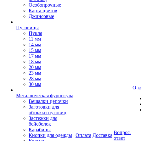
Особопрочные
Карта цветов
Джинсовые
Пуговицы
Пукля
11 мм
14 мм
15 мм
17 мм
18 мм
20 мм
23 мм
28 мм
30 мм
О к
Металлическая фурнитура
Вешалки-цепочки
Заготовки для
обтяжки пуговиц
Застежки для
бейсболок
Карабины
Вопрос-
Кнопки для одежды
Оплата
Доставка
ответ
Кольца