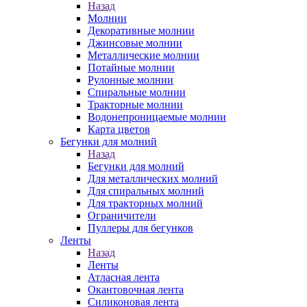
Назад
Молнии
Декоративные молнии
Джинсовые молнии
Металлические молнии
Потайные молнии
Рулонные молнии
Спиральные молнии
Тракторные молнии
Водонепроницаемые молнии
Карта цветов
Бегунки для молний
Назад
Бегунки для молний
Для металлических молний
Для спиральных молний
Для тракторных молний
Ограничители
Пуллеры для бегунков
Ленты
Назад
Ленты
Атласная лента
Окантовочная лента
Силиконовая лента