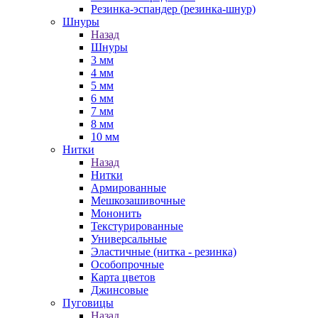
Резинка-эспандер (резинка-шнур)
Шнуры
Назад
Шнуры
3 мм
4 мм
5 мм
6 мм
7 мм
8 мм
10 мм
Нитки
Назад
Нитки
Армированные
Мешкозашивочные
Мононить
Текстурированные
Универсальные
Эластичные (нитка - резинка)
Особопрочные
Карта цветов
Джинсовые
Пуговицы
Назад