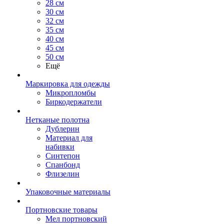
28 см
30 см
32 см
35 см
40 см
45 см
50 см
Ещё
Маркировка для одежды
Микропломбы
Биркодержатели
Нетканые полотна
Дублерин
Материал для
набивки
Синтепон
Спанбонд
Флизелин
Упаковочные материалы
Портновские товары
Мел портновский