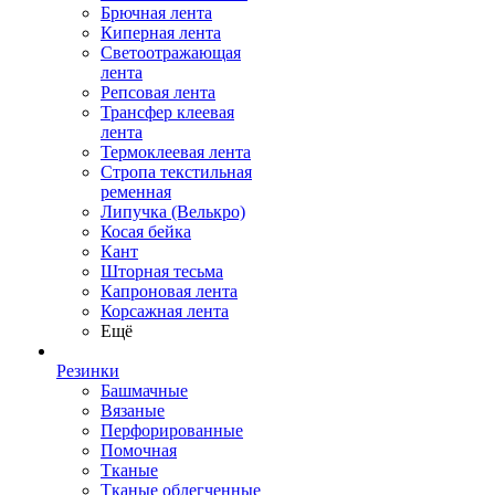
Брючная лента
Киперная лента
Светоотражающая
лента
Репсовая лента
Трансфер клеевая
лента
Термоклеевая лента
Стропа текстильная
ременная
Липучка (Велькро)
Косая бейка
Кант
Шторная тесьма
Капроновая лента
Корсажная лента
Ещё
Резинки
Башмачные
Вязаные
Перфорированные
Помочная
Тканые
Тканые облегченные