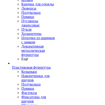
Крючки для одежды
Люверсы
Полукольца
Пряжки
Пуговицы
джинсовые
Пукля
Хольнитены
Цепочки из шариков
с замком
Декоративная
металлическая
фурнитура
Ещё
Пластиковая фурнитура
Козырьки
Наконечники для
шнуров
Полукольца
Пряжки
Фастексы
Фиксаторы для
шнуров