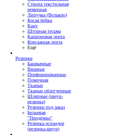
Стропа текстильная
ременная
Липучка (Велькро)
Косая бейка
Кант
Шторная тесьма
Капроновая лента
Корсажная лента
Ещё
Резинки
Башмачные
Вязаные
Перфорированные
Помочная
Тканые
Тканые облегченные
Шляпные (шнур-
резинка)
Резинки под заказ
Бельевая
"Продёжка"
Резинка-эспандер
(резинка-шнур)