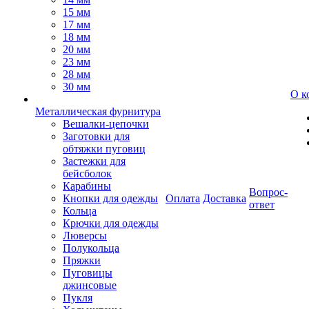
15 мм
17 мм
18 мм
20 мм
23 мм
28 мм
30 мм
О к
Металлическая фурнитура
Вешалки-цепочки
Заготовки для
обтяжки пуговиц
Застежки для
бейсболок
Карабины
Вопрос-
Кнопки для одежды
Оплата
Доставка
ответ
Кольца
Крючки для одежды
Люверсы
Полукольца
Пряжки
Пуговицы
джинсовые
Пукля