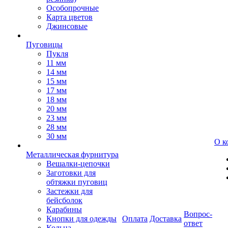
Особопрочные
Карта цветов
Джинсовые
Пуговицы
Пукля
11 мм
14 мм
15 мм
17 мм
18 мм
20 мм
23 мм
28 мм
30 мм
О к
Металлическая фурнитура
Вешалки-цепочки
Заготовки для
обтяжки пуговиц
Застежки для
бейсболок
Карабины
Вопрос-
Кнопки для одежды
Оплата
Доставка
ответ
Кольца