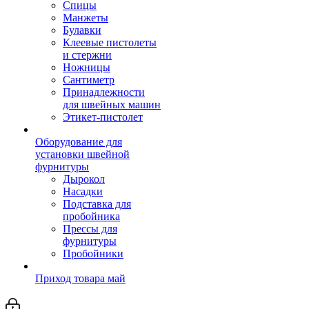
Спицы
Манжеты
Булавки
Клеевые пистолеты
и стержни
Ножницы
Сантиметр
Принадлежности
для швейных машин
Этикет-пистолет
Оборудование для
установки швейной
фурнитуры
Дырокол
Насадки
Подставка для
пробойника
Прессы для
фурнитуры
Пробойники
Приход товара май