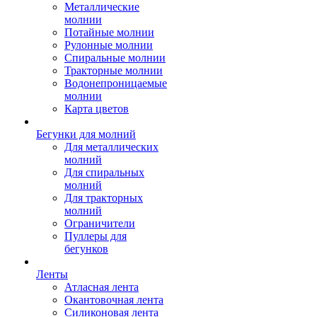
Металлические
молнии
Потайные молнии
Рулонные молнии
Спиральные молнии
Тракторные молнии
Водонепроницаемые
молнии
Карта цветов
Бегунки для молний
Для металлических
молний
Для спиральных
молний
Для тракторных
молний
Ограничители
Пуллеры для
бегунков
Ленты
Атласная лента
Окантовочная лента
Силиконовая лента