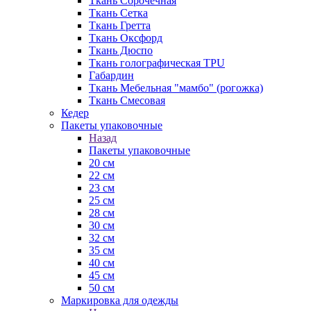
Ткань Сорочечная
Ткань Сетка
Ткань Гретта
Ткань Оксфорд
Ткань Дюспо
Ткань голографическая TPU
Габардин
Ткань Мебельная "мамбо" (рогожка)
Ткань Смесовая
Кедер
Пакеты упаковочные
Назад
Пакеты упаковочные
20 см
22 см
23 см
25 см
28 см
30 см
32 см
35 см
40 см
45 см
50 см
Маркировка для одежды