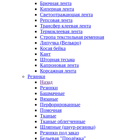
Брючная лента
Киперная лента
Светоотражающая лента
Репсовая лента
Трансфер клеевая лента
Термоклеевая лента
Стропа текстильная ременная
Липучка (Велькро)
Косая бейка
Кант
Шторная тесьма
Капроновая лента
Корсажная лента
Резинки
Назад
Резинки
Башмачные
Вязаные
Перфорированные
Помочная
Тканые
Тканые облегченные
Шляпные (шнур-резинка)
Резинки под заказ
Бельевая "Продёжка"