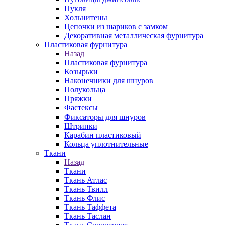
Пукля
Хольнитены
Цепочки из шариков с замком
Декоративная металлическая фурнитура
Пластиковая фурнитура
Назад
Пластиковая фурнитура
Козырьки
Наконечники для шнуров
Полукольца
Пряжки
Фастексы
Фиксаторы для шнуров
Штрипки
Карабин пластиковый
Кольца уплотнительные
Ткани
Назад
Ткани
Ткань Атлас
Ткань Твилл
Ткань Флис
Ткань Таффета
Ткань Таслан