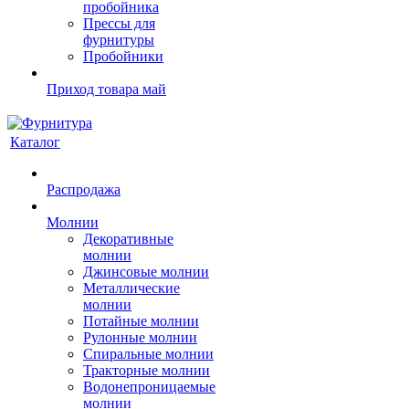
пробойника
Прессы для
фурнитуры
Пробойники
Приход товара май
Каталог
Распродажа
Молнии
Декоративные
молнии
Джинсовые молнии
Металлические
молнии
Потайные молнии
Рулонные молнии
Спиральные молнии
Тракторные молнии
Водонепроницаемые
молнии