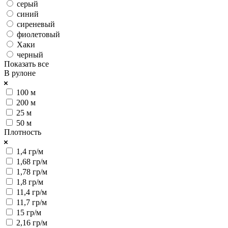
серый
синий
сиреневый
фиолетовый
Хаки
черный
Показать все
В рулоне
100 м
200 м
25 м
50 м
Плотность
1,4 гр/м
1,68 гр/м
1,78 гр/м
1,8 гр/м
11,4 гр/м
11,7 гр/м
15 гр/м
2,16 гр/м