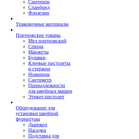
Синтепон
Спанбонд
Флизелин
Упаковочные материалы
Портновские товары
Мел портновский
Спицы
Манжеты
Булавки
Клеевые пистолеты
и стержни
Ножницы
Сантиметр
Принадлежности
для швейных машин
Этикет-пистолет
Оборудование для
установки швейной
фурнитуры
Дырокол
Насадки
Подставка для