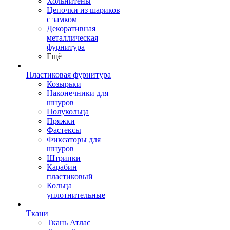
Хольнитены
Цепочки из шариков
с замком
Декоративная
металлическая
фурнитура
Ещё
Пластиковая фурнитура
Козырьки
Наконечники для
шнуров
Полукольца
Пряжки
Фастексы
Фиксаторы для
шнуров
Штрипки
Карабин
пластиковый
Кольца
уплотнительные
Ткани
Ткань Атлас