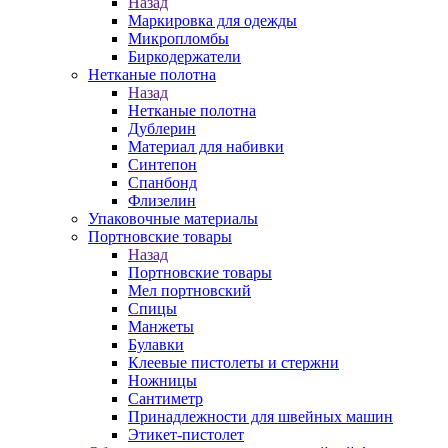
Назад
Маркировка для одежды
Микропломбы
Биркодержатели
Нетканые полотна
Назад
Нетканые полотна
Дублерин
Материал для набивки
Синтепон
Спанбонд
Флизелин
Упаковочные материалы
Портновские товары
Назад
Портновские товары
Мел портновский
Спицы
Манжеты
Булавки
Клеевые пистолеты и стержни
Ножницы
Сантиметр
Принадлежности для швейных машин
Этикет-пистолет