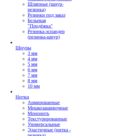
Шляпные (шнур-
резинка)
Резинки под заказ
Бельевая
"Продёжка"
Резинка-эспандер
(резинка-шнур)
Шнуры
3 мм
4 мм
5 мм
6 мм
7 мм
8 мм
10 мм
Нитки
Армированные
Мешкозашивочные
Мононить
Текстурированные
Универсальные
Эластичные (нитка -
резинка)