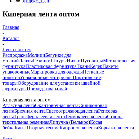
Яндекс.Дзен
Киперная лента оптом
Главная
-
Каталог
-
Ленты оптом
Распродажа
Молнии
Бегунки для
молний
Ленты
Резинки
Шнуры
Нитки
Пуговицы
Металлическая
фурнитура
Пластиковая фурнитура
Ткани
Кедер
Пакеты
упаковочные
Маркировка для одежды
Нетканые
полотна
Упаковочные материалы
Портновские
товары
Оборудование для установки швейной
фурнитуры
Приход товара май
-
Киперная лента оптом
Атласная лента
Окантовочная лента
Силиконовая
лента
Брючная лента
Светоотражающая лента
Репсовая
лента
Трансфер клеевая лента
Термоклеевая лента
Стропа
текстильная ременная
Липучка (Велькро)
Косая
бейка
Кант
Шторная тесьма
Капроновая лента
Корсажная лента
5 мм