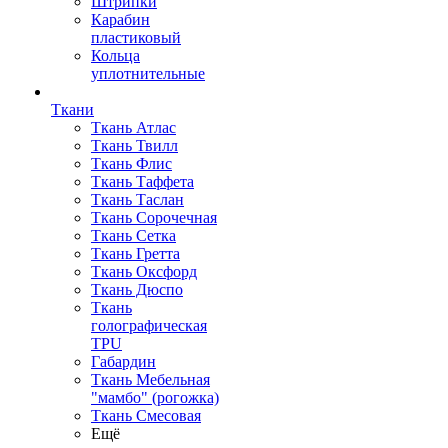
Штрипки
Карабин
пластиковый
Кольца
уплотнительные
Ткани
Ткань Атлас
Ткань Твилл
Ткань Флис
Ткань Таффета
Ткань Таслан
Ткань Сорочечная
Ткань Сетка
Ткань Гретта
Ткань Оксфорд
Ткань Дюспо
Ткань
голографическая
TPU
Габардин
Ткань Мебельная
"мамбо" (рогожка)
Ткань Смесовая
Ещё