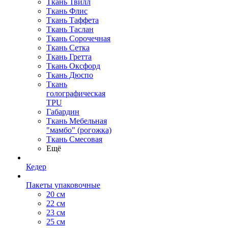
Ткань Твилл
Ткань Флис
Ткань Таффета
Ткань Таслан
Ткань Сорочечная
Ткань Сетка
Ткань Гретта
Ткань Оксфорд
Ткань Дюспо
Ткань
голографическая
TPU
Габардин
Ткань Мебельная
"мамбо" (рогожка)
Ткань Смесовая
Ещё
Кедер
Пакеты упаковочные
20 см
22 см
23 см
25 см