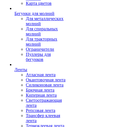
Карта цветов
Бегунки для молний
Для металлических
молний
Для спиральных
молний
Для тракторных
молний
Ограничители
Пуллеры для
бегунков
Ленты
Атласная лента
Окантовочная лента
Силиконовая лента
Брючная лента
Киперная лента
Светоотражающая
лента
Репсовая лента
Трансфер клеевая
лента
Термоклеевая лента