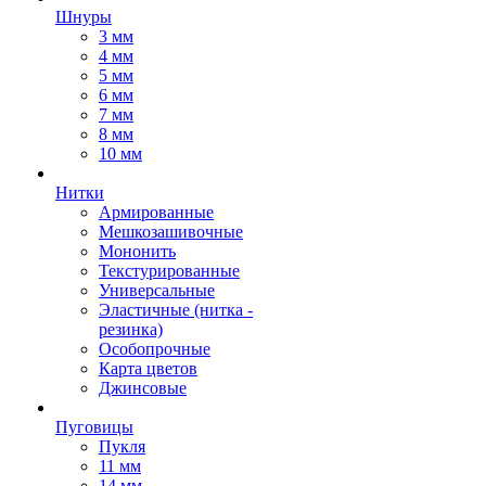
Шнуры
3 мм
4 мм
5 мм
6 мм
7 мм
8 мм
10 мм
Нитки
Армированные
Мешкозашивочные
Мононить
Текстурированные
Универсальные
Эластичные (нитка -
резинка)
Особопрочные
Карта цветов
Джинсовые
Пуговицы
Пукля
11 мм
14 мм