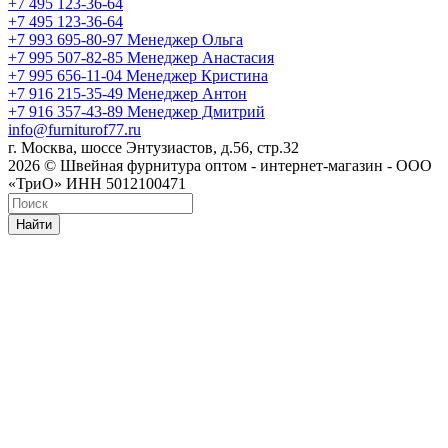
+7 495 123-36-64
+7 495 123-36-64
+7 993 695-80-97
Менеджер Ольга
+7 995 507-82-85
Менеджер Анастасия
+7 995 656-11-04
Менеджер Кристина
+7 916 215-35-49
Менеджер Антон
+7 916 357-43-89
Менеджер Дмитрий
info@furniturof77.ru
г. Москва, шоссе Энтузиастов, д.56, стр.32
2026 © Швейная фурнитура оптом - интернет-магазин - ООО
«ТриО» ИНН 5012100471
Найти