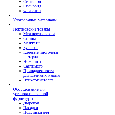
Синтепон
Спанбонд
Флизелин
Упаковочные материалы
Портновские товары
Мел портновский
Спицы
Манжеты
Булавки
Клеевые пистолеты
и стержни
Ножницы
Сантиметр
Принадлежности
для швейных машин
Этикет-пистолет
Оборудование для
установки швейной
фурнитуры
Дырокол
Насадки
Подставка для