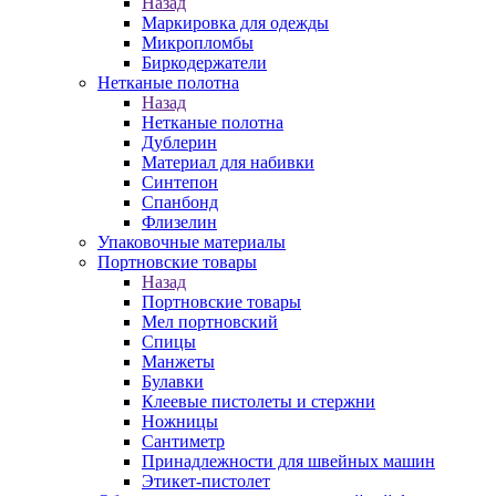
Назад
Маркировка для одежды
Микропломбы
Биркодержатели
Нетканые полотна
Назад
Нетканые полотна
Дублерин
Материал для набивки
Синтепон
Спанбонд
Флизелин
Упаковочные материалы
Портновские товары
Назад
Портновские товары
Мел портновский
Спицы
Манжеты
Булавки
Клеевые пистолеты и стержни
Ножницы
Сантиметр
Принадлежности для швейных машин
Этикет-пистолет