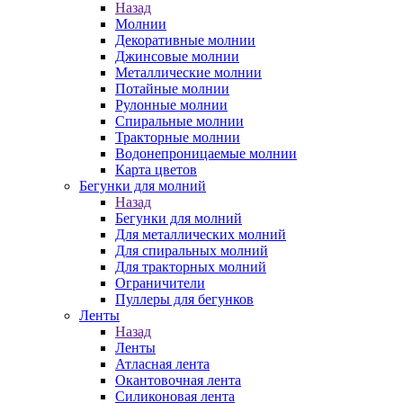
Назад
Молнии
Декоративные молнии
Джинсовые молнии
Металлические молнии
Потайные молнии
Рулонные молнии
Спиральные молнии
Тракторные молнии
Водонепроницаемые молнии
Карта цветов
Бегунки для молний
Назад
Бегунки для молний
Для металлических молний
Для спиральных молний
Для тракторных молний
Ограничители
Пуллеры для бегунков
Ленты
Назад
Ленты
Атласная лента
Окантовочная лента
Силиконовая лента