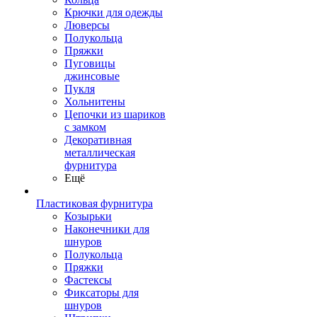
Крючки для одежды
Люверсы
Полукольца
Пряжки
Пуговицы
джинсовые
Пукля
Хольнитены
Цепочки из шариков
с замком
Декоративная
металлическая
фурнитура
Ещё
Пластиковая фурнитура
Козырьки
Наконечники для
шнуров
Полукольца
Пряжки
Фастексы
Фиксаторы для
шнуров