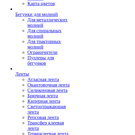
Карта цветов
Бегунки для молний
Для металлических
молний
Для спиральных
молний
Для тракторных
молний
Ограничители
Пуллеры для
бегунков
Ленты
Атласная лента
Окантовочная лента
Силиконовая лента
Брючная лента
Киперная лента
Светоотражающая
лента
Репсовая лента
Трансфер клеевая
лента
Термоклеевая лента