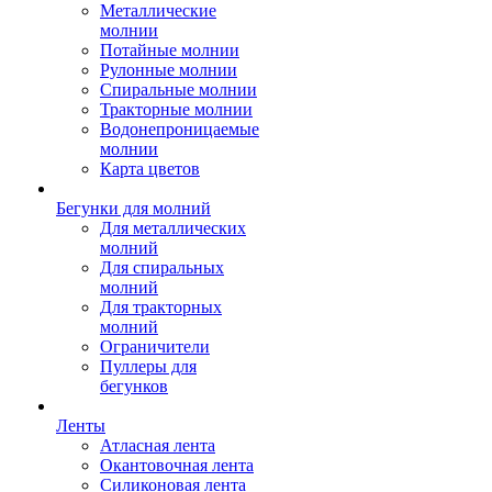
Металлические
молнии
Потайные молнии
Рулонные молнии
Спиральные молнии
Тракторные молнии
Водонепроницаемые
молнии
Карта цветов
Бегунки для молний
Для металлических
молний
Для спиральных
молний
Для тракторных
молний
Ограничители
Пуллеры для
бегунков
Ленты
Атласная лента
Окантовочная лента
Силиконовая лента