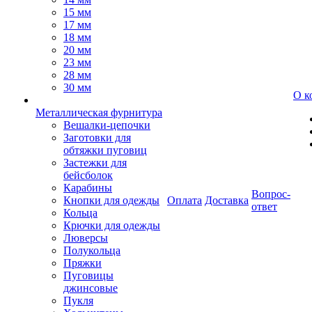
15 мм
17 мм
18 мм
20 мм
23 мм
28 мм
30 мм
О к
Металлическая фурнитура
Вешалки-цепочки
Заготовки для
обтяжки пуговиц
Застежки для
бейсболок
Карабины
Вопрос-
Кнопки для одежды
Оплата
Доставка
ответ
Кольца
Крючки для одежды
Люверсы
Полукольца
Пряжки
Пуговицы
джинсовые
Пукля