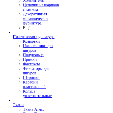
Хольнитены
Цепочки из шариков
с замком
Декоративная
металлическая
фурнитура
Ещё
Пластиковая фурнитура
Козырьки
Наконечники для
шнуров
Полукольца
Пряжки
Фастексы
Фиксаторы для
шнуров
Штрипки
Карабин
пластиковый
Кольца
уплотнительные
Ткани
Ткань Атлас