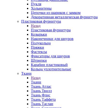
Пукля
Хольнитены
Цепочки из шариков с замком
Декоративная металлическая фурнитура
Пластиковая фурнитура
Назад
Пластиковая фурнитура
Козырьки
Наконечники для шнуров
Полукольца
Пряжки
Фастексы
Фиксаторы для шнуров
Штрипки
Карабин пластиковый
Кольца уплотнительные
Ткани
Назад
Ткани
Ткань Атлас
Ткань Твилл
Ткань Флис
Ткань Таффета
Ткань Таслан