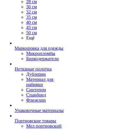
28 см
30 см
32 см
35 см
40 см
45 см
50 см
Ещё
Маркировка для одежды
Микропломбы
Биркодержатели
Нетканые полотна
Дублерин
Материал для
набивки
Синтепон
Спанбонд
Флизелин
Упаковочные материалы
Портновские товары
Мел портновский