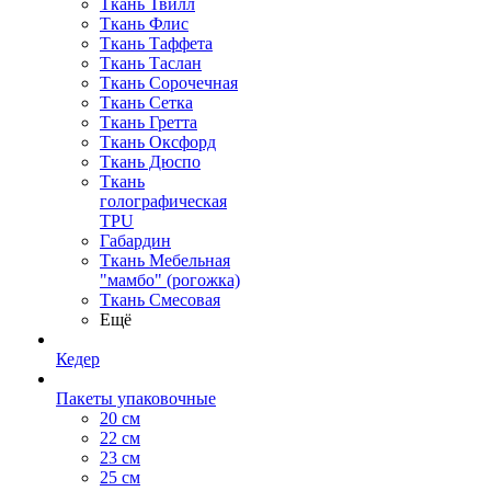
Ткань Твилл
Ткань Флис
Ткань Таффета
Ткань Таслан
Ткань Сорочечная
Ткань Сетка
Ткань Гретта
Ткань Оксфорд
Ткань Дюспо
Ткань
голографическая
TPU
Габардин
Ткань Мебельная
"мамбо" (рогожка)
Ткань Смесовая
Ещё
Кедер
Пакеты упаковочные
20 см
22 см
23 см
25 см