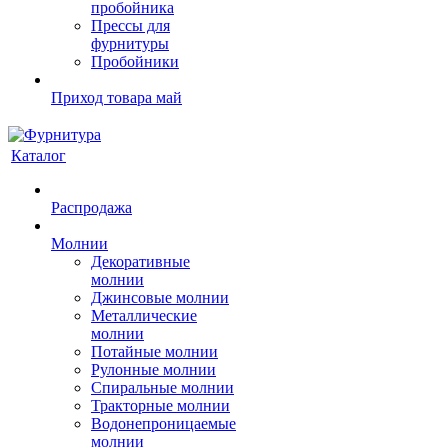
пробойника
Прессы для
фурнитуры
Пробойники
Приход товара май
Каталог
Распродажа
Молнии
Декоративные
молнии
Джинсовые молнии
Металлические
молнии
Потайные молнии
Рулонные молнии
Спиральные молнии
Тракторные молнии
Водонепроницаемые
молнии