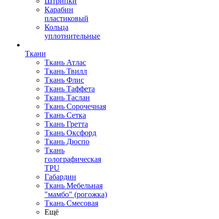
Штрипки
Карабин
пластиковый
Кольца
уплотнительные
Ткани
Ткань Атлас
Ткань Твилл
Ткань Флис
Ткань Таффета
Ткань Таслан
Ткань Сорочечная
Ткань Сетка
Ткань Гретта
Ткань Оксфорд
Ткань Дюспо
Ткань
голографическая
TPU
Габардин
Ткань Мебельная
"мамбо" (рогожка)
Ткань Смесовая
Ещё