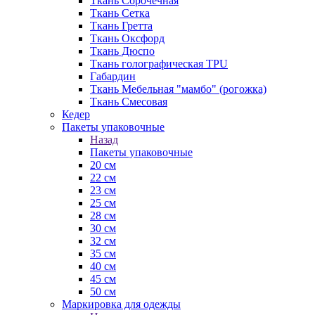
Ткань Сорочечная
Ткань Сетка
Ткань Гретта
Ткань Оксфорд
Ткань Дюспо
Ткань голографическая TPU
Габардин
Ткань Мебельная "мамбо" (рогожка)
Ткань Смесовая
Кедер
Пакеты упаковочные
Назад
Пакеты упаковочные
20 см
22 см
23 см
25 см
28 см
30 см
32 см
35 см
40 см
45 см
50 см
Маркировка для одежды