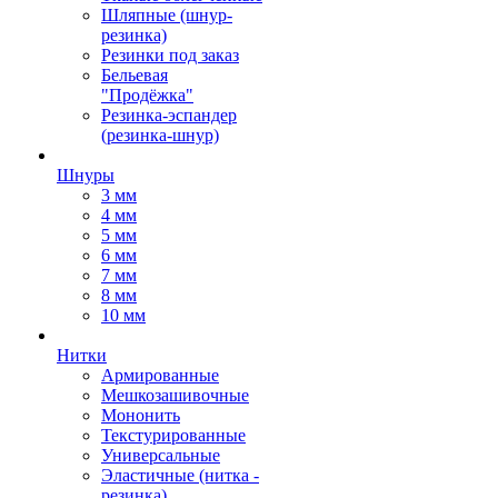
Шляпные (шнур-
резинка)
Резинки под заказ
Бельевая
"Продёжка"
Резинка-эспандер
(резинка-шнур)
Шнуры
3 мм
4 мм
5 мм
6 мм
7 мм
8 мм
10 мм
Нитки
Армированные
Мешкозашивочные
Мононить
Текстурированные
Универсальные
Эластичные (нитка -
резинка)