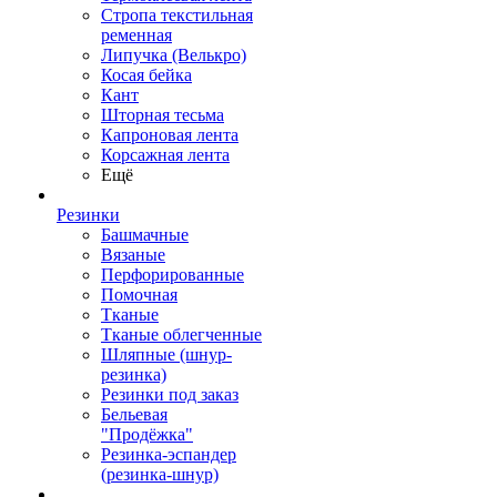
Стропа текстильная
ременная
Липучка (Велькро)
Косая бейка
Кант
Шторная тесьма
Капроновая лента
Корсажная лента
Ещё
Резинки
Башмачные
Вязаные
Перфорированные
Помочная
Тканые
Тканые облегченные
Шляпные (шнур-
резинка)
Резинки под заказ
Бельевая
"Продёжка"
Резинка-эспандер
(резинка-шнур)