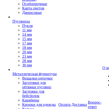
Особопрочные
Карта цветов
Джинсовые
Пуговицы
Пукля
11 мм
14 мм
15 мм
17 мм
18 мм
20 мм
23 мм
28 мм
30 мм
О к
Металлическая фурнитура
Вешалки-цепочки
Заготовки для
обтяжки пуговиц
Застежки для
бейсболок
Карабины
Вопрос-
Кнопки для одежды
Оплата
Доставка
ответ
Кольца