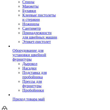
Спицы
Манжеты
Булавки
Клеевые пистолеты
и стержни
Ножницы
Сантиметр
Принадлежности
для швейных машин
Этикет-пистолет
Оборудование для
установки швейной
фурнитуры
Дырокол
Насадки
Подставка для
пробойника
Прессы для
фурнитуры
Пробойники
Приход товара май