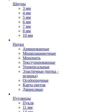
Шнуры
3 мм
4 мм
5 мм
6 мм
7 мм
8 мм
10 мм
Нитки
Армированные
Мешкозашивочные
Мононить
Текстурированные
Универсальные
Эластичные (нитка -
резинка)
Особопрочные
Карта цветов
Джинсовые
Пуговицы
Пукля
11 мм
14 мм