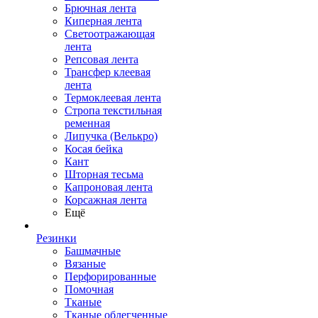
Брючная лента
Киперная лента
Светоотражающая
лента
Репсовая лента
Трансфер клеевая
лента
Термоклеевая лента
Стропа текстильная
ременная
Липучка (Велькро)
Косая бейка
Кант
Шторная тесьма
Капроновая лента
Корсажная лента
Ещё
Резинки
Башмачные
Вязаные
Перфорированные
Помочная
Тканые
Тканые облегченные