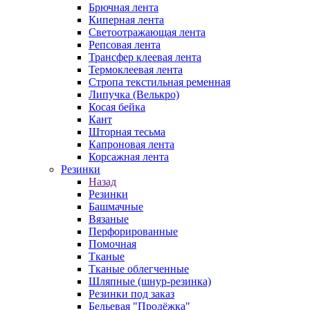
Брючная лента
Киперная лента
Светоотражающая лента
Репсовая лента
Трансфер клеевая лента
Термоклеевая лента
Стропа текстильная ременная
Липучка (Велькро)
Косая бейка
Кант
Шторная тесьма
Капроновая лента
Корсажная лента
Резинки
Назад
Резинки
Башмачные
Вязаные
Перфорированные
Помочная
Тканые
Тканые облегченные
Шляпные (шнур-резинка)
Резинки под заказ
Бельевая "Продёжка"