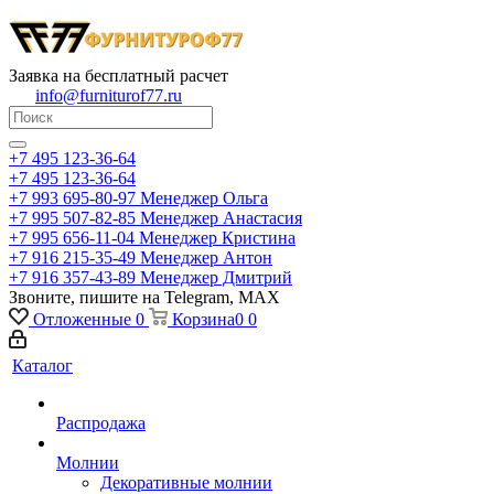
Заявка на бесплатный расчет
info@furniturof77.ru
+7 495 123-36-64
+7 495 123-36-64
+7 993 695-80-97
Менеджер Ольга
+7 995 507-82-85
Менеджер Анастасия
+7 995 656-11-04
Менеджер Кристина
+7 916 215-35-49
Менеджер Антон
+7 916 357-43-89
Менеджер Дмитрий
Звоните, пишите на Telegram, MAX
Отложенные
0
Корзина
0
0
Каталог
Распродажа
Молнии
Декоративные молнии