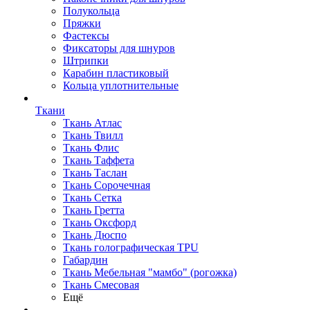
Полукольца
Пряжки
Фастексы
Фиксаторы для шнуров
Штрипки
Карабин пластиковый
Кольца уплотнительные
Ткани
Ткань Атлас
Ткань Твилл
Ткань Флис
Ткань Таффета
Ткань Таслан
Ткань Сорочечная
Ткань Сетка
Ткань Гретта
Ткань Оксфорд
Ткань Дюспо
Ткань голографическая TPU
Габардин
Ткань Мебельная "мамбо" (рогожка)
Ткань Смесовая
Ещё