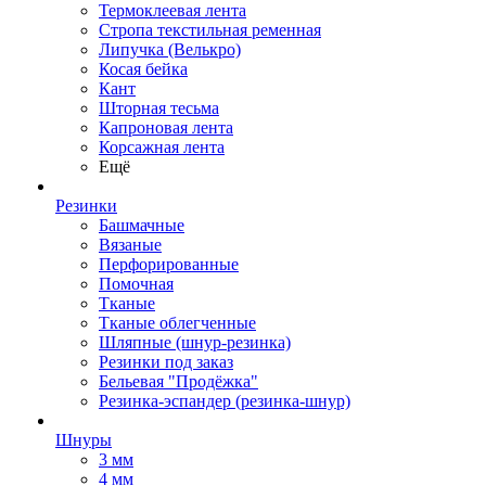
Термоклеевая лента
Стропа текстильная ременная
Липучка (Велькро)
Косая бейка
Кант
Шторная тесьма
Капроновая лента
Корсажная лента
Ещё
Резинки
Башмачные
Вязаные
Перфорированные
Помочная
Тканые
Тканые облегченные
Шляпные (шнур-резинка)
Резинки под заказ
Бельевая "Продёжка"
Резинка-эспандер (резинка-шнур)
Шнуры
3 мм
4 мм