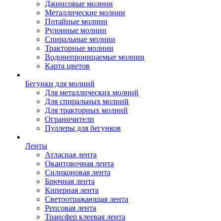
Джинсовые молнии
Металлические молнии
Потайные молнии
Рулонные молнии
Спиральные молнии
Тракторные молнии
Водонепроницаемые молнии
Карта цветов
Бегунки для молний
Для металлических молний
Для спиральных молний
Для тракторных молний
Ограничители
Пуллеры для бегунков
Ленты
Атласная лента
Окантовочная лента
Силиконовая лента
Брючная лента
Киперная лента
Светоотражающая лента
Репсовая лента
Трансфер клеевая лента