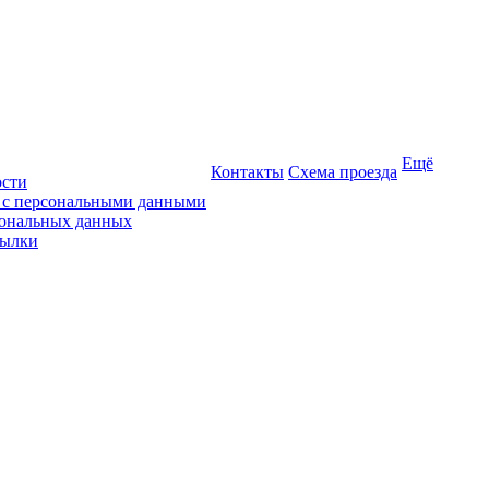
Ещё
Контакты
Схема проезда
ости
ы с персональными данными
сональных данных
сылки