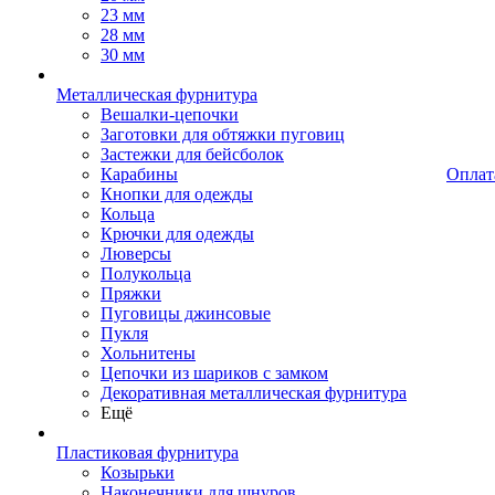
23 мм
28 мм
30 мм
Металлическая фурнитура
Вешалки-цепочки
Заготовки для обтяжки пуговиц
Застежки для бейсболок
Карабины
Оплат
Кнопки для одежды
Кольца
Крючки для одежды
Люверсы
Полукольца
Пряжки
Пуговицы джинсовые
Пукля
Хольнитены
Цепочки из шариков с замком
Декоративная металлическая фурнитура
Ещё
Пластиковая фурнитура
Козырьки
Наконечники для шнуров