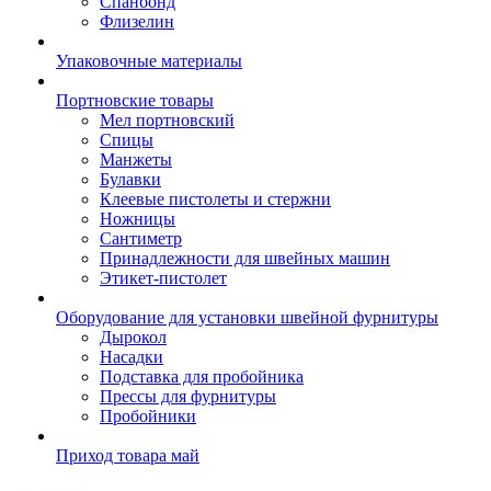
Спанбонд
Флизелин
Упаковочные материалы
Портновские товары
Мел портновский
Спицы
Манжеты
Булавки
Клеевые пистолеты и стержни
Ножницы
Сантиметр
Принадлежности для швейных машин
Этикет-пистолет
Оборудование для установки швейной фурнитуры
Дырокол
Насадки
Подставка для пробойника
Прессы для фурнитуры
Пробойники
Приход товара май