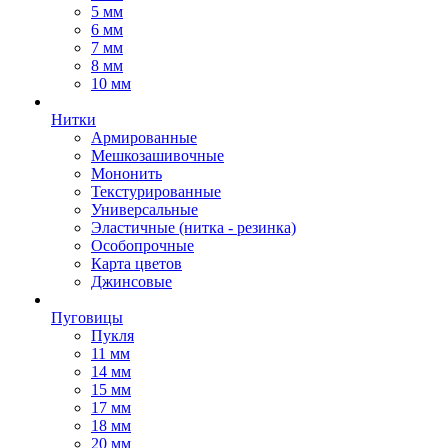
5 мм
6 мм
7 мм
8 мм
10 мм
Нитки
Армированные
Мешкозашивочные
Мононить
Текстурированные
Универсальные
Эластичные (нитка - резинка)
Особопрочные
Карта цветов
Джинсовые
Пуговицы
Пукля
11 мм
14 мм
15 мм
17 мм
18 мм
20 мм