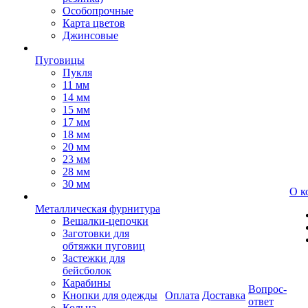
Особопрочные
Карта цветов
Джинсовые
Пуговицы
Пукля
11 мм
14 мм
15 мм
17 мм
18 мм
20 мм
23 мм
28 мм
30 мм
О к
Металлическая фурнитура
Вешалки-цепочки
Заготовки для
обтяжки пуговиц
Застежки для
бейсболок
Карабины
Вопрос-
Кнопки для одежды
Оплата
Доставка
ответ
Кольца