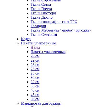
Ткань Сорочечная
Ткань Сетка
Ткань Гретта
Ткань Оксфорд
Ткань Дюспо
Ткань голографическая TPU
Габардин
Ткань Мебельная "мамбо" (рогожка)
Ткань Смесовая
Кедер
Пакеты упаковочные
Назад
Пакеты упаковочные
20 см
22 см
23 см
25 см
28 см
30 см
32 см
35 см
40 см
45 см
50 см
Маркировка для одежды