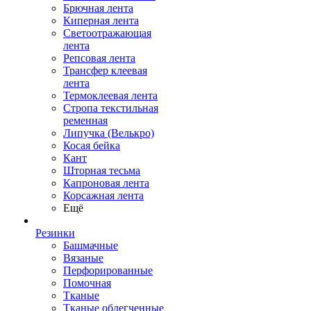
Брючная лента
Киперная лента
Светоотражающая
лента
Репсовая лента
Трансфер клеевая
лента
Термоклеевая лента
Стропа текстильная
ременная
Липучка (Велькро)
Косая бейка
Кант
Шторная тесьма
Капроновая лента
Корсажная лента
Ещё
Резинки
Башмачные
Вязаные
Перфорированные
Помочная
Тканые
Тканые облегченные