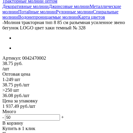
Тракторные молнии оптом
Декоративные молнии
Джинсовые молнии
Металлические
молнии
Потайные молнии
Рулонные молнии
Спиральные
молнии
Водонепроницаемые молнии
Карта цветов
-
Молния тракторная тип 8 85 см разъемная усиленное звено
бегунок LOGO цвет хаки темный № 328
Артикул:
0042470002
38.75
руб.
/шт
Оптовая цена
1-249 шт
38.75
руб.
/шт
>250 шт
36.08
руб.
/шт
Цена за упаковку
1 937.49
руб.
/шт
Много
-
+
В корзину
Купить в 1 клик