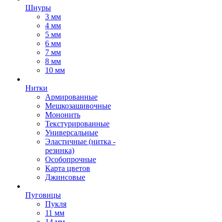
Шнуры
3 мм
4 мм
5 мм
6 мм
7 мм
8 мм
10 мм
Нитки
Армированные
Мешкозашивочные
Мононить
Текстурированные
Универсальные
Эластичные (нитка -
резинка)
Особопрочные
Карта цветов
Джинсовые
Пуговицы
Пукля
11 мм
14 мм