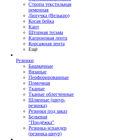
Стропа текстильная
ременная
Липучка (Велькро)
Косая бейка
Кант
Шторная тесьма
Капроновая лента
Корсажная лента
Ещё
Резинки
Башмачные
Вязаные
Перфорированные
Помочная
Тканые
Тканые облегченные
Шляпные (шнур-
резинка)
Резинки под заказ
Бельевая
"Продёжка"
Резинка-эспандер
(резинка-шнур)