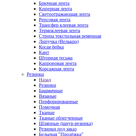
Брючная лента
Киперная лента
Светоотражающая лента
Репсовая лента
Трансфер клеевая лента
Термоклеевая лента
Стропа текстильная ременная
Липучка (Велькро)
Косая бейка
Кант
Шторная тесьма
Капроновая лента
Корсажная лента
Резинки
Назад
Резинки
Башмачные
Вязаные
Перфорированные
Помочная
Тканые
Тканые облегченные
Шляпные (шнур-резинка)
Резинки под заказ
Бельевая "Продёжка"