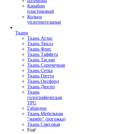
Штрипки
Карабин
пластиковый
Кольца
уплотнительные
Ткани
Ткань Атлас
Ткань Твилл
Ткань Флис
Ткань Таффета
Ткань Таслан
Ткань Сорочечная
Ткань Сетка
Ткань Гретта
Ткань Оксфорд
Ткань Дюспо
Ткань
голографическая
TPU
Габардин
Ткань Мебельная
"мамбо" (рогожка)
Ткань Смесовая
Ещё