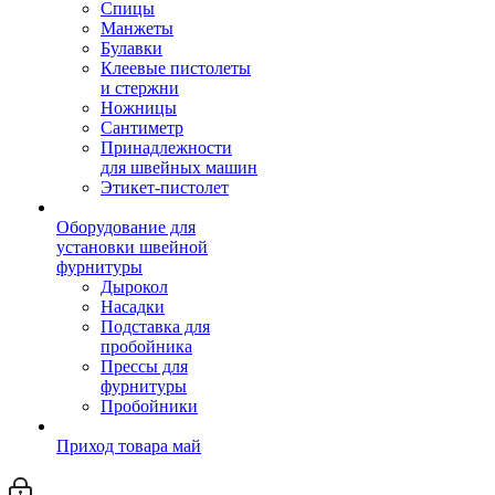
Спицы
Манжеты
Булавки
Клеевые пистолеты
и стержни
Ножницы
Сантиметр
Принадлежности
для швейных машин
Этикет-пистолет
Оборудование для
установки швейной
фурнитуры
Дырокол
Насадки
Подставка для
пробойника
Прессы для
фурнитуры
Пробойники
Приход товара май