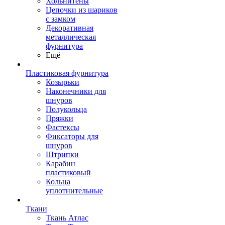
Хольнитены
Цепочки из шариков
с замком
Декоративная
металлическая
фурнитура
Ещё
Пластиковая фурнитура
Козырьки
Наконечники для
шнуров
Полукольца
Пряжки
Фастексы
Фиксаторы для
шнуров
Штрипки
Карабин
пластиковый
Кольца
уплотнительные
Ткани
Ткань Атлас