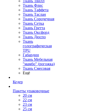
Ткань Твилл
Ткань Флис
Ткань Таффета
Ткань Таслан
Ткань Сорочечная
Ткань Сетка
Ткань Гретта
Ткань Оксфорд
Ткань Дюспо
Ткань
голографическая
TPU
Габардин
Ткань Мебельная
"мамбо" (рогожка)
Ткань Смесовая
Ещё
Кедер
Пакеты упаковочные
20 см
22 см
23 см
25 см