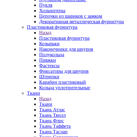
Пукля
Хольнитены
Цепочки из шариков с замком
Декоративная металлическая фурнитура
Пластиковая фурнитура
Назад
Пластиковая фурнитура
Козырьки
Наконечники для шнуров
Полукольца
Пряжки
Фастексы
Фиксаторы для шнуров
Штрипки
Карабин пластиковый
Кольца уплотнительные
Ткани
Назад
Ткани
Ткань Атлас
Ткань Твилл
Ткань Флис
Ткань Таффета
Ткань Таслан