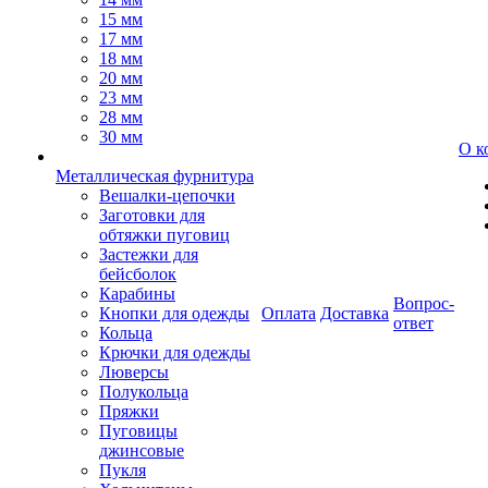
15 мм
17 мм
18 мм
20 мм
23 мм
28 мм
30 мм
О к
Металлическая фурнитура
Вешалки-цепочки
Заготовки для
обтяжки пуговиц
Застежки для
бейсболок
Карабины
Вопрос-
Кнопки для одежды
Оплата
Доставка
ответ
Кольца
Крючки для одежды
Люверсы
Полукольца
Пряжки
Пуговицы
джинсовые
Пукля