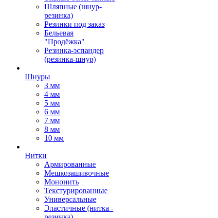
Шляпные (шнур-
резинка)
Резинки под заказ
Бельевая
"Продёжка"
Резинка-эспандер
(резинка-шнур)
Шнуры
3 мм
4 мм
5 мм
6 мм
7 мм
8 мм
10 мм
Нитки
Армированные
Мешкозашивочные
Мононить
Текстурированные
Универсальные
Эластичные (нитка -
резинка)