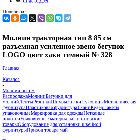
Яндекс.Дзен
Поделиться
Молния тракторная тип 8 85 см
разъемная усиленное звено бегунок
LOGO цвет хаки темный № 328
Главная
-
Каталог
-
Молнии оптом
Распродажа
Молнии
Бегунки для
молний
Ленты
Резинки
Шнуры
Нитки
Пуговицы
Металлическая
фурнитура
Пластиковая фурнитура
Ткани
Кедер
Пакеты
упаковочные
Маркировка для одежды
Нетканые
полотна
Упаковочные материалы
Портновские
товары
Оборудование для установки швейной
фурнитуры
Приход товара май
-