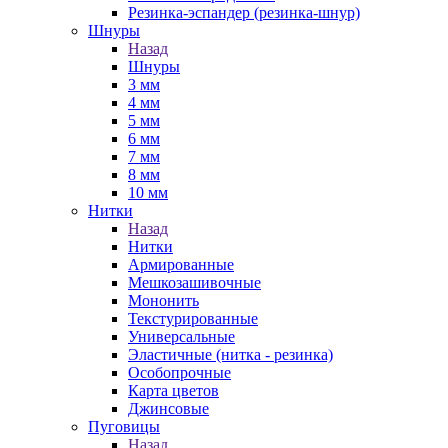
Резинка-эспандер (резинка-шнур)
Шнуры
Назад
Шнуры
3 мм
4 мм
5 мм
6 мм
7 мм
8 мм
10 мм
Нитки
Назад
Нитки
Армированные
Мешкозашивочные
Мононить
Текстурированные
Универсальные
Эластичные (нитка - резинка)
Особопрочные
Карта цветов
Джинсовые
Пуговицы
Назад