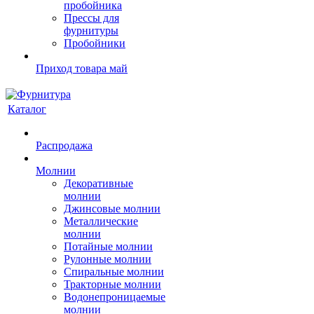
пробойника
Прессы для
фурнитуры
Пробойники
Приход товара май
Каталог
Распродажа
Молнии
Декоративные
молнии
Джинсовые молнии
Металлические
молнии
Потайные молнии
Рулонные молнии
Спиральные молнии
Тракторные молнии
Водонепроницаемые
молнии