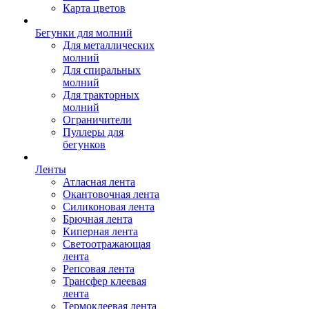
Карта цветов
Бегунки для молний
Для металлических
молний
Для спиральных
молний
Для тракторных
молний
Ограничители
Пуллеры для
бегунков
Ленты
Атласная лента
Окантовочная лента
Силиконовая лента
Брючная лента
Киперная лента
Светоотражающая
лента
Репсовая лента
Трансфер клеевая
лента
Термоклеевая лента