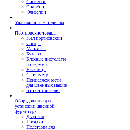
Синтепон
Спанбонд
Флизелин
Упаковочные материалы
Портновские товары
Мел портновский
Спицы
Манжеты
Булавки
Клеевые пистолеты
и стержни
Ножницы
Сантиметр
Принадлежности
для швейных машин
Этикет-пистолет
Оборудование для
установки швейной
фурнитуры
Дырокол
Насадки
Подставка для