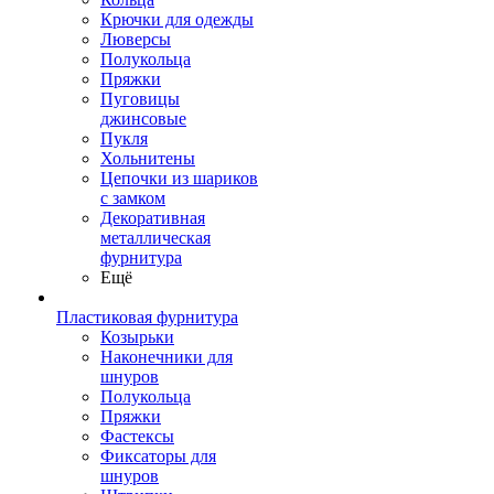
Крючки для одежды
Люверсы
Полукольца
Пряжки
Пуговицы
джинсовые
Пукля
Хольнитены
Цепочки из шариков
с замком
Декоративная
металлическая
фурнитура
Ещё
Пластиковая фурнитура
Козырьки
Наконечники для
шнуров
Полукольца
Пряжки
Фастексы
Фиксаторы для
шнуров