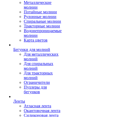
Металлические
молнии
Потайные молнии
Рулонные молнии
Спиральные молнии
Тракторные молнии
Водонепроницаемые
молнии
Карта цветов
Бегунки для молний
Для металлических
молний
Для спиральных
молний
Для тракторных
молний
Ограничители
Пуллеры для
бегунков
Ленты
Атласная лента
Окантовочная лента
Силиконовая лента