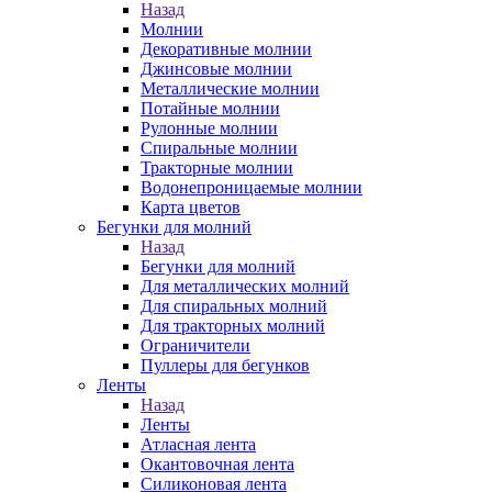
Назад
Молнии
Декоративные молнии
Джинсовые молнии
Металлические молнии
Потайные молнии
Рулонные молнии
Спиральные молнии
Тракторные молнии
Водонепроницаемые молнии
Карта цветов
Бегунки для молний
Назад
Бегунки для молний
Для металлических молний
Для спиральных молний
Для тракторных молний
Ограничители
Пуллеры для бегунков
Ленты
Назад
Ленты
Атласная лента
Окантовочная лента
Силиконовая лента