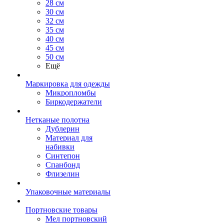
28 см
30 см
32 см
35 см
40 см
45 см
50 см
Ещё
Маркировка для одежды
Микропломбы
Биркодержатели
Нетканые полотна
Дублерин
Материал для
набивки
Синтепон
Спанбонд
Флизелин
Упаковочные материалы
Портновские товары
Мел портновский