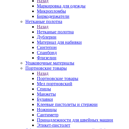
Назад
Маркировка для одежды
Микропломбы
Биркодержатели
Нетканые полотна
Назад
Нетканые полотна
Дублерин
Материал для набивки
Синтепон
Спанбонд
Флизелин
Упаковочные материалы
Портновские товары
Назад
Портновские товары
Мел портновский
Спицы
Манжеты
Булавки
Клеевые пистолеты и стержни
Ножницы
Сантиметр
Принадлежности для швейных машин
Этикет-пистолет