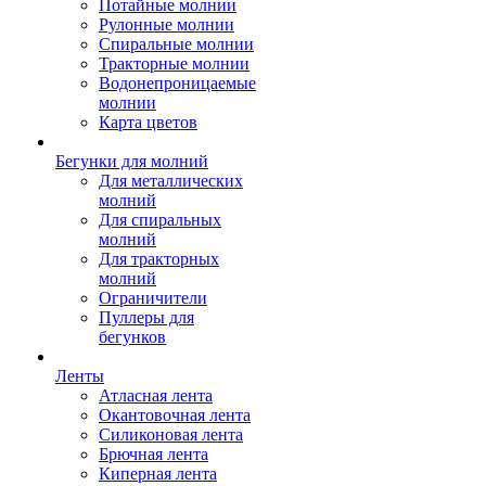
Потайные молнии
Рулонные молнии
Спиральные молнии
Тракторные молнии
Водонепроницаемые
молнии
Карта цветов
Бегунки для молний
Для металлических
молний
Для спиральных
молний
Для тракторных
молний
Ограничители
Пуллеры для
бегунков
Ленты
Атласная лента
Окантовочная лента
Силиконовая лента
Брючная лента
Киперная лента