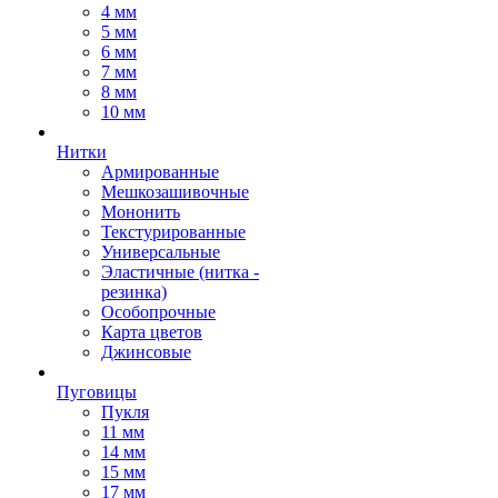
4 мм
5 мм
6 мм
7 мм
8 мм
10 мм
Нитки
Армированные
Мешкозашивочные
Мононить
Текстурированные
Универсальные
Эластичные (нитка -
резинка)
Особопрочные
Карта цветов
Джинсовые
Пуговицы
Пукля
11 мм
14 мм
15 мм
17 мм