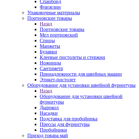
Спанбонд
Флизелин
Упаковочные материалы
Портновские товары
Назад
Портновские товары
Мел портновский
Спицы
Манжеты
Булавки
Клеевые пистолеты и стержни
Ножницы
Сантиметр
Принадлежности для швейных машин
Этикет-пистолет
Оборудование для установки швейной фурнитуры
Назад
Оборудование для установки швейной
фурнитуры
Дырокол
Насадки
Подставка для пробойника
Прессы для фурнитуры
Пробойники
Приход товара май