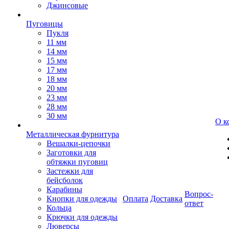
Джинсовые
Пуговицы
Пукля
11 мм
14 мм
15 мм
17 мм
18 мм
20 мм
23 мм
28 мм
30 мм
О к
Металлическая фурнитура
Вешалки-цепочки
Заготовки для
обтяжки пуговиц
Застежки для
бейсболок
Карабины
Вопрос-
Кнопки для одежды
Оплата
Доставка
ответ
Кольца
Крючки для одежды
Люверсы