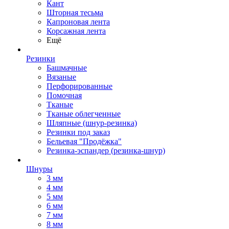
Кант
Шторная тесьма
Капроновая лента
Корсажная лента
Ещё
Резинки
Башмачные
Вязаные
Перфорированные
Помочная
Тканые
Тканые облегченные
Шляпные (шнур-резинка)
Резинки под заказ
Бельевая "Продёжка"
Резинка-эспандер (резинка-шнур)
Шнуры
3 мм
4 мм
5 мм
6 мм
7 мм
8 мм