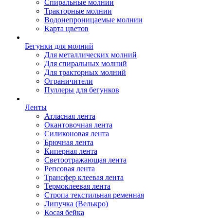
Спиральные молнии
Тракторные молнии
Водонепроницаемые молнии
Карта цветов
Бегунки для молний
Для металлических молний
Для спиральных молний
Для тракторных молний
Ограничители
Пуллеры для бегунков
Ленты
Атласная лента
Окантовочная лента
Силиконовая лента
Брючная лента
Киперная лента
Светоотражающая лента
Репсовая лента
Трансфер клеевая лента
Термоклеевая лента
Стропа текстильная ременная
Липучка (Велькро)
Косая бейка