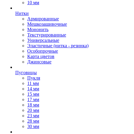
10 мм
Нитки
Армированные
Мешкозашивочные
Мононить
Текстурированные
Универсальные
Эластичные (нитка - резинка)
Особопрочные
Карта цветов
Джинсовые
Пуговицы
Пукля
11 мм
14 мм
15 мм
17 мм
18 мм
20 мм
23 мм
28 мм
30 мм