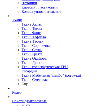
Штрипки
Карабин пластиковый
Кольца уплотнительные
Ткани
Ткань Атлас
Ткань Твилл
Ткань Флис
Ткань Таффета
Ткань Таслан
Ткань Сорочечная
Ткань Сетка
Ткань Гретта
Ткань Оксфорд
Ткань Дюспо
Ткань голографическая TPU
Габардин
Ткань Мебельная "мамбо" (рогожка)
Ткань Смесовая
Ещё
Кедер
Пакеты упаковочные
20 см