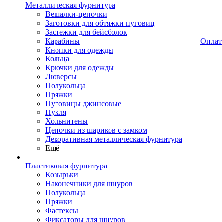
Металлическая фурнитура
Вешалки-цепочки
Заготовки для обтяжки пуговиц
Застежки для бейсболок
Карабины
Оплат
Кнопки для одежды
Кольца
Крючки для одежды
Люверсы
Полукольца
Пряжки
Пуговицы джинсовые
Пукля
Хольнитены
Цепочки из шариков с замком
Декоративная металлическая фурнитура
Ещё
Пластиковая фурнитура
Козырьки
Наконечники для шнуров
Полукольца
Пряжки
Фастексы
Фиксаторы для шнуров