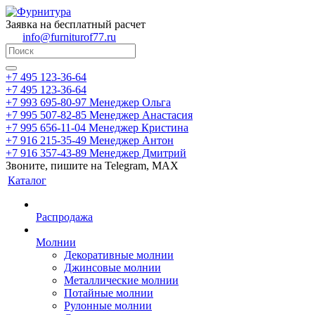
Заявка на бесплатный расчет
info@furniturof77.ru
+7 495 123-36-64
+7 495 123-36-64
+7 993 695-80-97
Менеджер Ольга
+7 995 507-82-85
Менеджер Анастасия
+7 995 656-11-04
Менеджер Кристина
+7 916 215-35-49
Менеджер Антон
+7 916 357-43-89
Менеджер Дмитрий
Звоните, пишите на Telegram, MAX
Каталог
Распродажа
Молнии
Декоративные молнии
Джинсовые молнии
Металлические молнии
Потайные молнии
Рулонные молнии