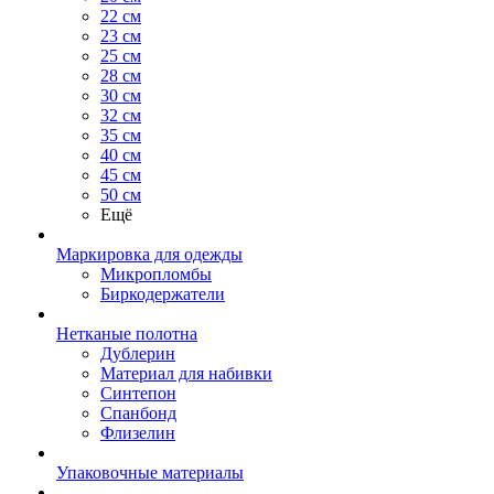
22 см
23 см
25 см
28 см
30 см
32 см
35 см
40 см
45 см
50 см
Ещё
Маркировка для одежды
Микропломбы
Биркодержатели
Нетканые полотна
Дублерин
Материал для набивки
Синтепон
Спанбонд
Флизелин
Упаковочные материалы