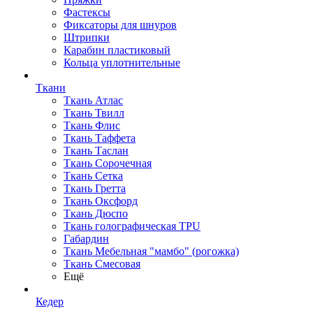
Фастексы
Фиксаторы для шнуров
Штрипки
Карабин пластиковый
Кольца уплотнительные
Ткани
Ткань Атлас
Ткань Твилл
Ткань Флис
Ткань Таффета
Ткань Таслан
Ткань Сорочечная
Ткань Сетка
Ткань Гретта
Ткань Оксфорд
Ткань Дюспо
Ткань голографическая TPU
Габардин
Ткань Мебельная "мамбо" (рогожка)
Ткань Смесовая
Ещё
Кедер