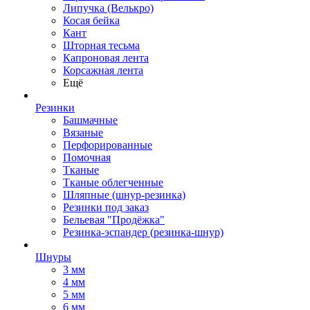
Липучка (Велькро)
Косая бейка
Кант
Шторная тесьма
Капроновая лента
Корсажная лента
Ещё
Резинки
Башмачные
Вязаные
Перфорированные
Помочная
Тканые
Тканые облегченные
Шляпные (шнур-резинка)
Резинки под заказ
Бельевая "Продёжка"
Резинка-эспандер (резинка-шнур)
Шнуры
3 мм
4 мм
5 мм
6 мм