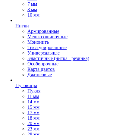
7 мм
8 мм
10 мм
Нитки
Армированные
Мешкозашивочные
Мононить
Текстурированные
Универсальные
Эластичные (нитка - резинка)
Особопрочные
Карта цветов
Джинсовые
Пуговицы
Пукля
11 мм
14 мм
15 мм
17 мм
18 мм
20 мм
23 мм
28 мм