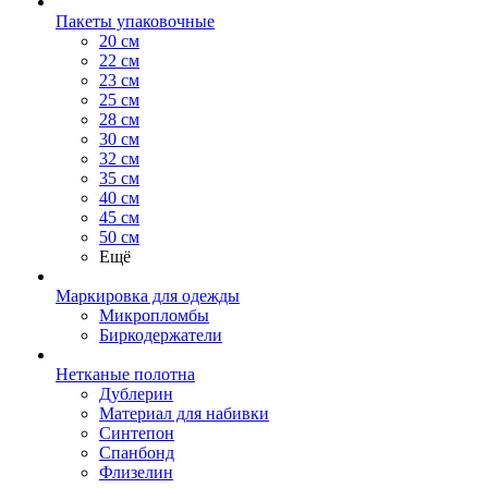
Пакеты упаковочные
20 см
22 см
23 см
25 см
28 см
30 см
32 см
35 см
40 см
45 см
50 см
Ещё
Маркировка для одежды
Микропломбы
Биркодержатели
Нетканые полотна
Дублерин
Материал для набивки
Синтепон
Спанбонд
Флизелин