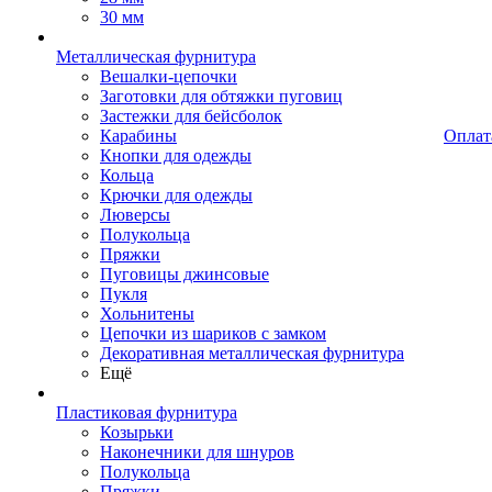
30 мм
Металлическая фурнитура
Вешалки-цепочки
Заготовки для обтяжки пуговиц
Застежки для бейсболок
Карабины
Оплат
Кнопки для одежды
Кольца
Крючки для одежды
Люверсы
Полукольца
Пряжки
Пуговицы джинсовые
Пукля
Хольнитены
Цепочки из шариков с замком
Декоративная металлическая фурнитура
Ещё
Пластиковая фурнитура
Козырьки
Наконечники для шнуров
Полукольца
Пряжки