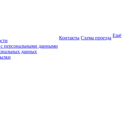
Ещё
Контакты
Схема проезда
ости
ы с персональными данными
сональных данных
сылки