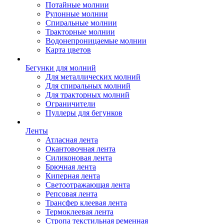
Потайные молнии
Рулонные молнии
Спиральные молнии
Тракторные молнии
Водонепроницаемые молнии
Карта цветов
Бегунки для молний
Для металлических молний
Для спиральных молний
Для тракторных молний
Ограничители
Пуллеры для бегунков
Ленты
Атласная лента
Окантовочная лента
Силиконовая лента
Брючная лента
Киперная лента
Светоотражающая лента
Репсовая лента
Трансфер клеевая лента
Термоклеевая лента
Стропа текстильная ременная