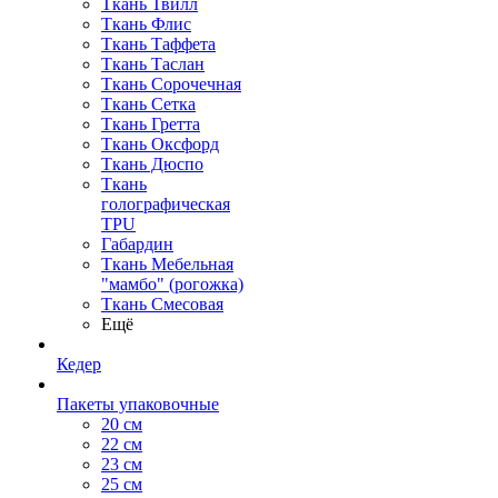
Ткань Твилл
Ткань Флис
Ткань Таффета
Ткань Таслан
Ткань Сорочечная
Ткань Сетка
Ткань Гретта
Ткань Оксфорд
Ткань Дюспо
Ткань
голографическая
TPU
Габардин
Ткань Мебельная
"мамбо" (рогожка)
Ткань Смесовая
Ещё
Кедер
Пакеты упаковочные
20 см
22 см
23 см
25 см