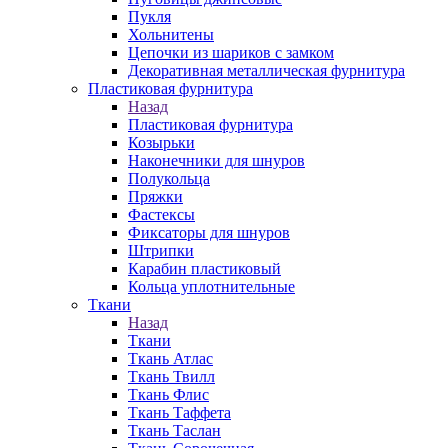
Пукля
Хольнитены
Цепочки из шариков с замком
Декоративная металлическая фурнитура
Пластиковая фурнитура
Назад
Пластиковая фурнитура
Козырьки
Наконечники для шнуров
Полукольца
Пряжки
Фастексы
Фиксаторы для шнуров
Штрипки
Карабин пластиковый
Кольца уплотнительные
Ткани
Назад
Ткани
Ткань Атлас
Ткань Твилл
Ткань Флис
Ткань Таффета
Ткань Таслан