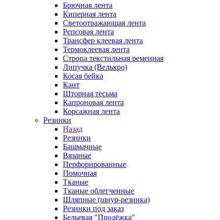
Брючная лента
Киперная лента
Светоотражающая лента
Репсовая лента
Трансфер клеевая лента
Термоклеевая лента
Стропа текстильная ременная
Липучка (Велькро)
Косая бейка
Кант
Шторная тесьма
Капроновая лента
Корсажная лента
Резинки
Назад
Резинки
Башмачные
Вязаные
Перфорированные
Помочная
Тканые
Тканые облегченные
Шляпные (шнур-резинка)
Резинки под заказ
Бельевая "Продёжка"