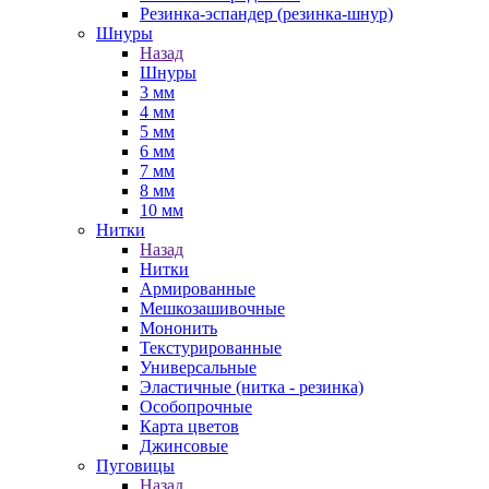
Резинка-эспандер (резинка-шнур)
Шнуры
Назад
Шнуры
3 мм
4 мм
5 мм
6 мм
7 мм
8 мм
10 мм
Нитки
Назад
Нитки
Армированные
Мешкозашивочные
Мононить
Текстурированные
Универсальные
Эластичные (нитка - резинка)
Особопрочные
Карта цветов
Джинсовые
Пуговицы
Назад