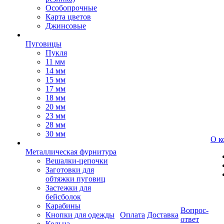
Особопрочные
Карта цветов
Джинсовые
Пуговицы
Пукля
11 мм
14 мм
15 мм
17 мм
18 мм
20 мм
23 мм
28 мм
30 мм
О к
Металлическая фурнитура
Вешалки-цепочки
Заготовки для
обтяжки пуговиц
Застежки для
бейсболок
Карабины
Вопрос-
Кнопки для одежды
Оплата
Доставка
ответ
Кольца