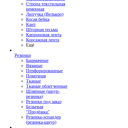
Стропа текстильная
ременная
Липучка (Велькро)
Косая бейка
Кант
Шторная тесьма
Капроновая лента
Корсажная лента
Ещё
Резинки
Башмачные
Вязаные
Перфорированные
Помочная
Тканые
Тканые облегченные
Шляпные (шнур-
резинка)
Резинки под заказ
Бельевая
"Продёжка"
Резинка-эспандер
(резинка-шнур)