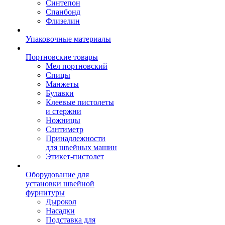
Синтепон
Спанбонд
Флизелин
Упаковочные материалы
Портновские товары
Мел портновский
Спицы
Манжеты
Булавки
Клеевые пистолеты
и стержни
Ножницы
Сантиметр
Принадлежности
для швейных машин
Этикет-пистолет
Оборудование для
установки швейной
фурнитуры
Дырокол
Насадки
Подставка для