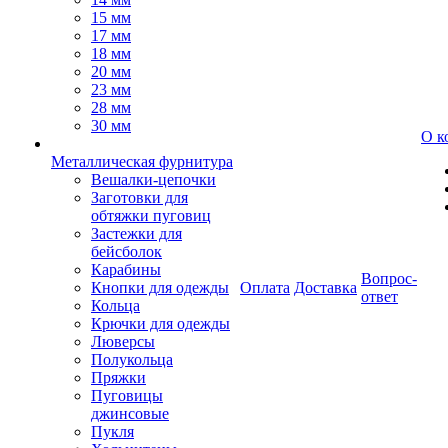
15 мм
17 мм
18 мм
20 мм
23 мм
28 мм
30 мм
О к
Металлическая фурнитура
Вешалки-цепочки
Заготовки для
обтяжки пуговиц
Застежки для
бейсболок
Карабины
Вопрос-
Кнопки для одежды
Оплата
Доставка
ответ
Кольца
Крючки для одежды
Люверсы
Полукольца
Пряжки
Пуговицы
джинсовые
Пукля