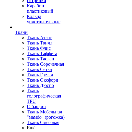
Штрипки
Карабин
пластиковый
Кольца
уплотнительные
Ткани
Ткань Атлас
Ткань Твилл
Ткань Флис
Ткань Таффета
Ткань Таслан
Ткань Сорочечная
Ткань Сетка
Ткань Гретта
Ткань Оксфорд
Ткань Дюспо
Ткань
голографическая
TPU
Габардин
Ткань Мебельная
"мамбо" (рогожка)
Ткань Смесовая
Ещё