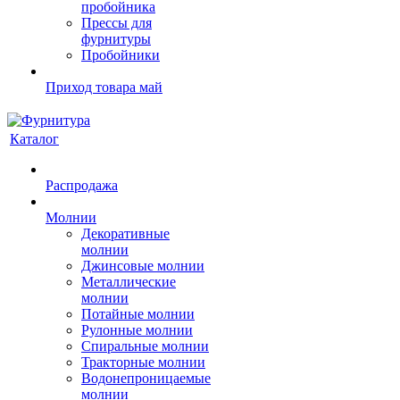
пробойника
Прессы для
фурнитуры
Пробойники
Приход товара май
Каталог
Распродажа
Молнии
Декоративные
молнии
Джинсовые молнии
Металлические
молнии
Потайные молнии
Рулонные молнии
Спиральные молнии
Тракторные молнии
Водонепроницаемые
молнии