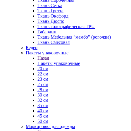
Ткань Сорочечная
Ткань Сетка
Ткань Гретта
Ткань Оксфорд
Ткань Дюспо
Ткань голографическая TPU
Габардин
Ткань Мебельная "мамбо" (рогожка)
Ткань Смесовая
Кедер
Пакеты упаковочные
Назад
Пакеты упаковочные
20 см
22 см
23 см
25 см
28 см
30 см
32 см
35 см
40 см
45 см
50 см
Маркировка для одежды