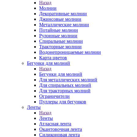
Назад
Молнии
Декоративные молнии
Джинсовые молнии
Металлические молнии
Потайные молнии
Рулонные молнии
Спиральные молнии
Тракторные молнии
Водонепроницаемые молнии
Карта цветов
Бегунки для молний
Назад
Бегунки для молний
Для металлических молний
Для спиральных молний
Для тракторных молний
Ограничители
Пуллеры для бегунков
Ленты
Назад
Ленты
Атласная лента
Окантовочная лента
Силиконовая лента