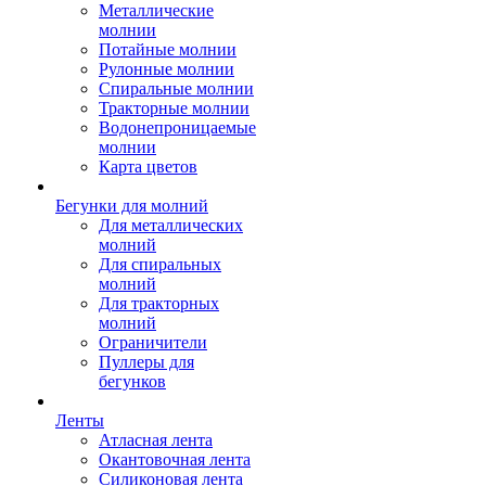
Металлические
молнии
Потайные молнии
Рулонные молнии
Спиральные молнии
Тракторные молнии
Водонепроницаемые
молнии
Карта цветов
Бегунки для молний
Для металлических
молний
Для спиральных
молний
Для тракторных
молний
Ограничители
Пуллеры для
бегунков
Ленты
Атласная лента
Окантовочная лента
Силиконовая лента