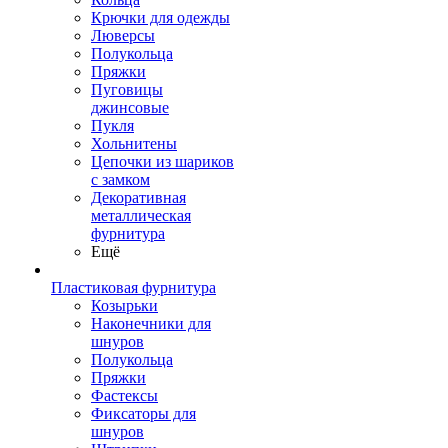
Крючки для одежды
Люверсы
Полукольца
Пряжки
Пуговицы
джинсовые
Пукля
Хольнитены
Цепочки из шариков
с замком
Декоративная
металлическая
фурнитура
Ещё
Пластиковая фурнитура
Козырьки
Наконечники для
шнуров
Полукольца
Пряжки
Фастексы
Фиксаторы для
шнуров