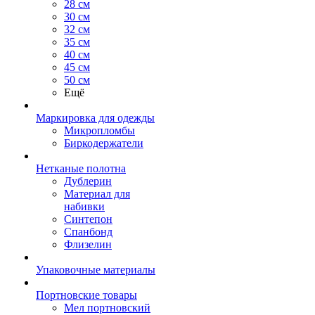
28 см
30 см
32 см
35 см
40 см
45 см
50 см
Ещё
Маркировка для одежды
Микропломбы
Биркодержатели
Нетканые полотна
Дублерин
Материал для
набивки
Синтепон
Спанбонд
Флизелин
Упаковочные материалы
Портновские товары
Мел портновский