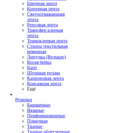
Брючная лента
Киперная лента
Светоотражающая
лента
Репсовая лента
Трансфер клеевая
лента
Термоклеевая лента
Стропа текстильная
ременная
Липучка (Велькро)
Косая бейка
Кант
Шторная тесьма
Капроновая лента
Корсажная лента
Ещё
Резинки
Башмачные
Вязаные
Перфорированные
Помочная
Тканые
Тканые облегченные