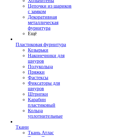
Хольнитены
Цепочки из шариков
с замком
Декоративная
металлическая
фурнитура
Ещё
Пластиковая фурнитура
Козырьки
Наконечники для
шнуров
Полукольца
Пряжки
Фастексы
Фиксаторы для
шнуров
Штрипки
Карабин
пластиковый
Кольца
уплотнительные
Ткани
Ткань Атлас