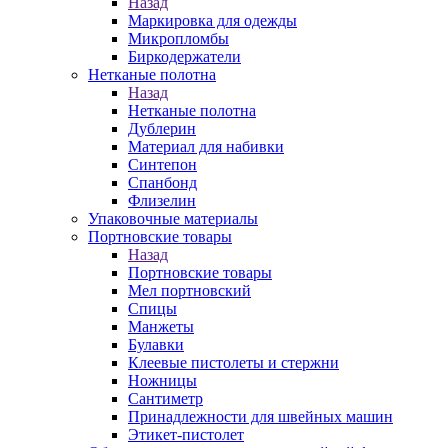
Назад
Маркировка для одежды
Микропломбы
Биркодержатели
Нетканые полотна
Назад
Нетканые полотна
Дублерин
Материал для набивки
Синтепон
Спанбонд
Флизелин
Упаковочные материалы
Портновские товары
Назад
Портновские товары
Мел портновский
Спицы
Манжеты
Булавки
Клеевые пистолеты и стержни
Ножницы
Сантиметр
Принадлежности для швейных машин
Этикет-пистолет