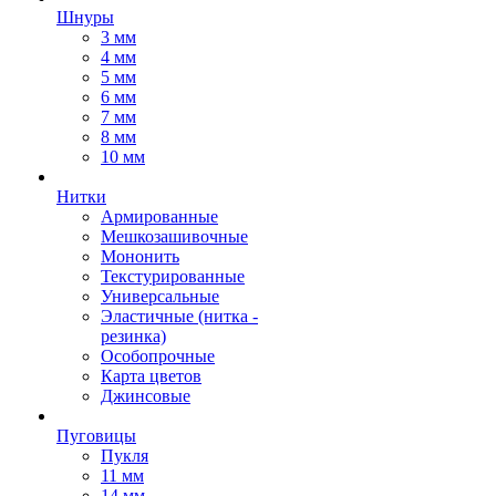
Шнуры
3 мм
4 мм
5 мм
6 мм
7 мм
8 мм
10 мм
Нитки
Армированные
Мешкозашивочные
Мононить
Текстурированные
Универсальные
Эластичные (нитка -
резинка)
Особопрочные
Карта цветов
Джинсовые
Пуговицы
Пукля
11 мм
14 мм