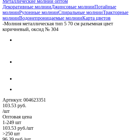
Металлические молнии оптом
Декоративные молнии
Джинсовые молнии
Потайные
молнии
Рулонные молнии
Спиральные молнии
Тракторные
молнии
Водонепроницаемые молнии
Карта цветов
-
Молния металлическая тип 5 70 см разъемная цвет
коричневый, оксид № 304
Артикул:
004623351
103.53
руб.
/шт
Оптовая цена
1-249 шт
103.53
руб.
/шт
>250 шт
96.39
руб.
/шт