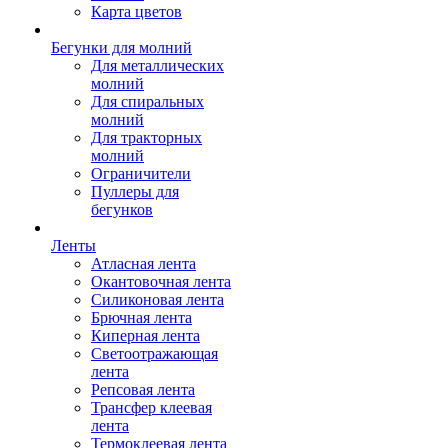
Карта цветов
Бегунки для молний
Для металлических
молний
Для спиральных
молний
Для тракторных
молний
Ограничители
Пуллеры для
бегунков
Ленты
Атласная лента
Окантовочная лента
Силиконовая лента
Брючная лента
Киперная лента
Светоотражающая
лента
Репсовая лента
Трансфер клеевая
лента
Термоклеевая лента