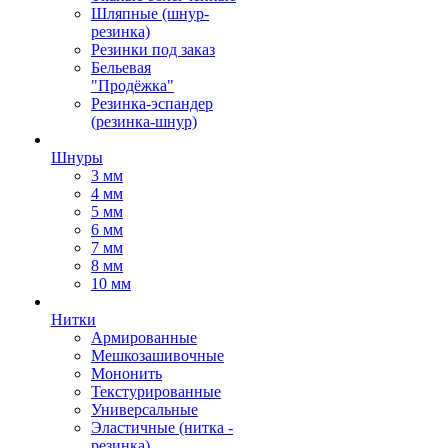
Шляпные (шнур-
резинка)
Резинки под заказ
Бельевая
"Продёжка"
Резинка-эспандер
(резинка-шнур)
Шнуры
3 мм
4 мм
5 мм
6 мм
7 мм
8 мм
10 мм
Нитки
Армированные
Мешкозашивочные
Мононить
Текстурированные
Универсальные
Эластичные (нитка -
резинка)