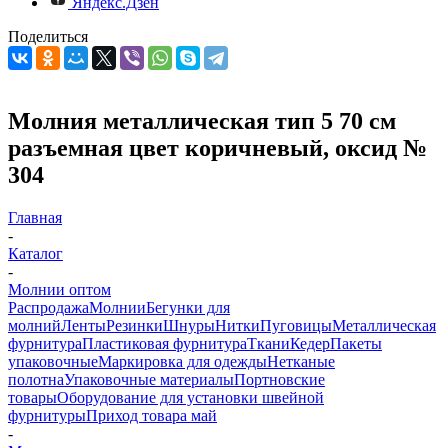
Яндекс.Дзен
Поделиться
Молния металлическая тип 5 70 см
разъемная цвет коричневый, оксид №
304
Главная
-
Каталог
-
Молнии оптом
Распродажа
Молнии
Бегунки для
молний
Ленты
Резинки
Шнуры
Нитки
Пуговицы
Металлическая
фурнитура
Пластиковая фурнитура
Ткани
Кедер
Пакеты
упаковочные
Маркировка для одежды
Нетканые
полотна
Упаковочные материалы
Портновские
товары
Оборудование для установки швейной
фурнитуры
Приход товара май
-