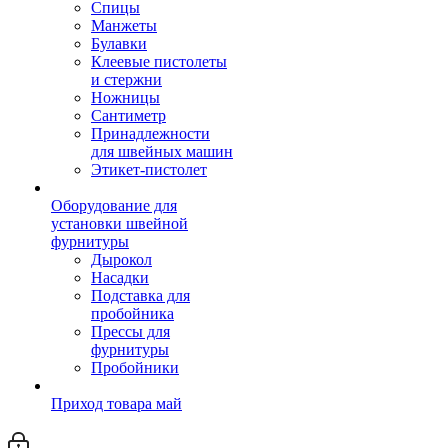
Спицы
Манжеты
Булавки
Клеевые пистолеты
и стержни
Ножницы
Сантиметр
Принадлежности
для швейных машин
Этикет-пистолет
Оборудование для
установки швейной
фурнитуры
Дырокол
Насадки
Подставка для
пробойника
Прессы для
фурнитуры
Пробойники
Приход товара май