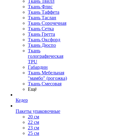
Ткань Твилл
Ткань Флис
Ткань Таффета
Ткань Таслан
Ткань Сорочечная
Ткань Сетка
Ткань Гретта
Ткань Оксфорд
Ткань Дюспо
Ткань
голографическая
TPU
Габардин
Ткань Мебельная
"мамбо" (рогожка)
Ткань Смесовая
Ещё
Кедер
Пакеты упаковочные
20 см
22 см
23 см
25 см