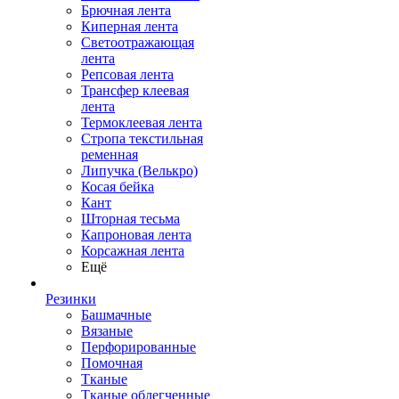
Брючная лента
Киперная лента
Светоотражающая
лента
Репсовая лента
Трансфер клеевая
лента
Термоклеевая лента
Стропа текстильная
ременная
Липучка (Велькро)
Косая бейка
Кант
Шторная тесьма
Капроновая лента
Корсажная лента
Ещё
Резинки
Башмачные
Вязаные
Перфорированные
Помочная
Тканые
Тканые облегченные