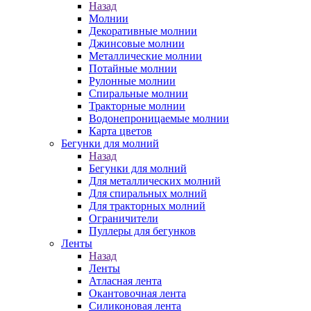
Назад
Молнии
Декоративные молнии
Джинсовые молнии
Металлические молнии
Потайные молнии
Рулонные молнии
Спиральные молнии
Тракторные молнии
Водонепроницаемые молнии
Карта цветов
Бегунки для молний
Назад
Бегунки для молний
Для металлических молний
Для спиральных молний
Для тракторных молний
Ограничители
Пуллеры для бегунков
Ленты
Назад
Ленты
Атласная лента
Окантовочная лента
Силиконовая лента