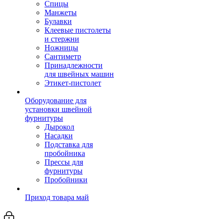
Спицы
Манжеты
Булавки
Клеевые пистолеты
и стержни
Ножницы
Сантиметр
Принадлежности
для швейных машин
Этикет-пистолет
Оборудование для
установки швейной
фурнитуры
Дырокол
Насадки
Подставка для
пробойника
Прессы для
фурнитуры
Пробойники
Приход товара май