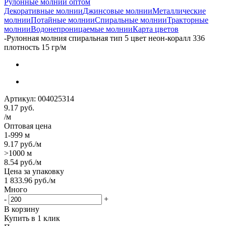
Рулонные молнии оптом
Декоративные молнии
Джинсовые молнии
Металлические
молнии
Потайные молнии
Спиральные молнии
Тракторные
молнии
Водонепроницаемые молнии
Карта цветов
-
Рулонная молния спиральная тип 5 цвет неон-коралл 336
плотность 15 гр/м
Артикул:
004025314
9.17
руб.
/м
Оптовая цена
1-999 м
9.17
руб.
/м
>1000 м
8.54
руб.
/м
Цена за упаковку
1 833.96
руб.
/м
Много
-
+
В корзину
Купить в 1 клик