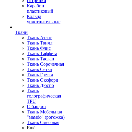
Штрипки
Карабин
пластиковый
Кольца
уплотнительные
Ткани
Ткань Атлас
Ткань Твилл
Ткань Флис
Ткань Таффета
Ткань Таслан
Ткань Сорочечная
Ткань Сетка
Ткань Гретта
Ткань Оксфорд
Ткань Дюспо
Ткань
голографическая
TPU
Габардин
Ткань Мебельная
"мамбо" (рогожка)
Ткань Смесовая
Ещё