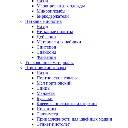
Назад
Маркировка для одежды
Микропломбы
Биркодержатели
Нетканые полотна
Назад
Нетканые полотна
Дублерин
Материал для набивки
Синтепон
Спанбонд
Флизелин
Упаковочные материалы
Портновские товары
Назад
Портновские товары
Мел портновский
Спицы
Манжеты
Булавки
Клеевые пистолеты и стержни
Ножницы
Сантиметр
Принадлежности для швейных машин
Этикет-пистолет