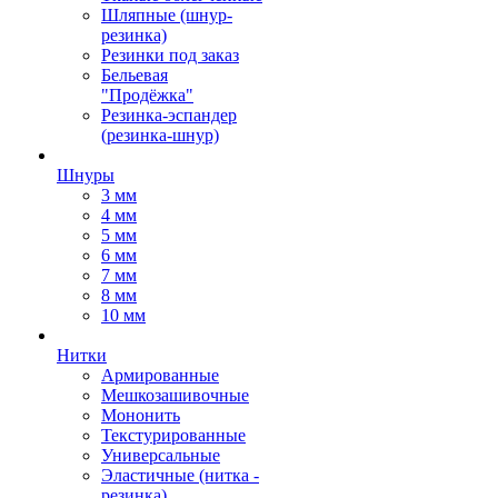
Шляпные (шнур-
резинка)
Резинки под заказ
Бельевая
"Продёжка"
Резинка-эспандер
(резинка-шнур)
Шнуры
3 мм
4 мм
5 мм
6 мм
7 мм
8 мм
10 мм
Нитки
Армированные
Мешкозашивочные
Мононить
Текстурированные
Универсальные
Эластичные (нитка -
резинка)