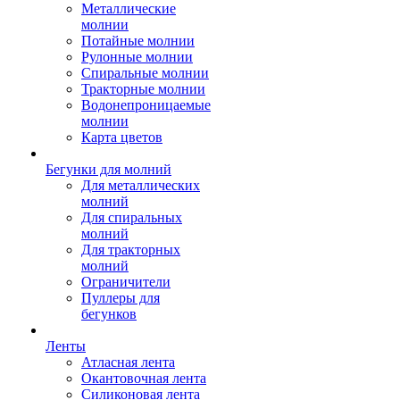
Металлические
молнии
Потайные молнии
Рулонные молнии
Спиральные молнии
Тракторные молнии
Водонепроницаемые
молнии
Карта цветов
Бегунки для молний
Для металлических
молний
Для спиральных
молний
Для тракторных
молний
Ограничители
Пуллеры для
бегунков
Ленты
Атласная лента
Окантовочная лента
Силиконовая лента