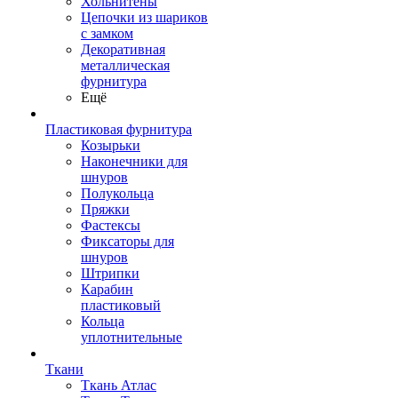
Хольнитены
Цепочки из шариков
с замком
Декоративная
металлическая
фурнитура
Ещё
Пластиковая фурнитура
Козырьки
Наконечники для
шнуров
Полукольца
Пряжки
Фастексы
Фиксаторы для
шнуров
Штрипки
Карабин
пластиковый
Кольца
уплотнительные
Ткани
Ткань Атлас