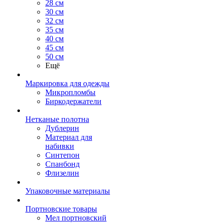
28 см
30 см
32 см
35 см
40 см
45 см
50 см
Ещё
Маркировка для одежды
Микропломбы
Биркодержатели
Нетканые полотна
Дублерин
Материал для
набивки
Синтепон
Спанбонд
Флизелин
Упаковочные материалы
Портновские товары
Мел портновский