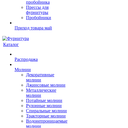
пробойника
Прессы для
фурнитуры
Пробойники
Приход товара май
Каталог
Распродажа
Молнии
Декоративные
молнии
Джинсовые молнии
Металлические
молнии
Потайные молнии
Рулонные молнии
Спиральные молнии
Тракторные молнии
Водонепроницаемые
молнии