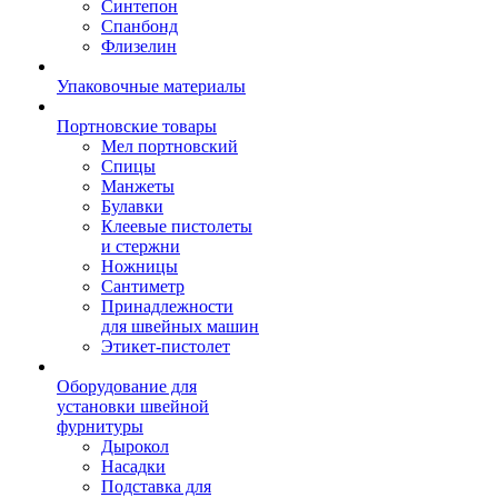
Синтепон
Спанбонд
Флизелин
Упаковочные материалы
Портновские товары
Мел портновский
Спицы
Манжеты
Булавки
Клеевые пистолеты
и стержни
Ножницы
Сантиметр
Принадлежности
для швейных машин
Этикет-пистолет
Оборудование для
установки швейной
фурнитуры
Дырокол
Насадки
Подставка для