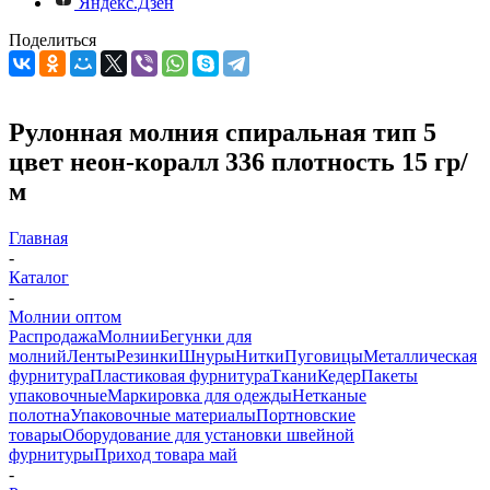
Яндекс.Дзен
Поделиться
Рулонная молния спиральная тип 5
цвет неон-коралл 336 плотность 15 гр/
м
Главная
-
Каталог
-
Молнии оптом
Распродажа
Молнии
Бегунки для
молний
Ленты
Резинки
Шнуры
Нитки
Пуговицы
Металлическая
фурнитура
Пластиковая фурнитура
Ткани
Кедер
Пакеты
упаковочные
Маркировка для одежды
Нетканые
полотна
Упаковочные материалы
Портновские
товары
Оборудование для установки швейной
фурнитуры
Приход товара май
-