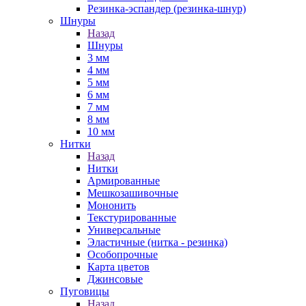
Резинка-эспандер (резинка-шнур)
Шнуры
Назад
Шнуры
3 мм
4 мм
5 мм
6 мм
7 мм
8 мм
10 мм
Нитки
Назад
Нитки
Армированные
Мешкозашивочные
Мононить
Текстурированные
Универсальные
Эластичные (нитка - резинка)
Особопрочные
Карта цветов
Джинсовые
Пуговицы
Назад