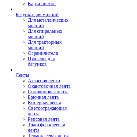
Карта цветов
Бегунки для молний
Для металлических
молний
Для спиральных
молний
Для тракторных
молний
Ограничители
Пуллеры для
бегунков
Ленты
Атласная лента
Окантовочная лента
Силиконовая лента
Брючная лента
Киперная лента
Светоотражающая
лента
Репсовая лента
Трансфер клеевая
лента
Термоклеевая лента