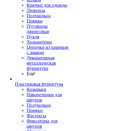
Крючки для одежды
Люверсы
Полукольца
Пряжки
Пуговицы
джинсовые
Пукля
Хольнитены
Цепочки из шариков
с замком
Декоративная
металлическая
фурнитура
Ещё
Пластиковая фурнитура
Козырьки
Наконечники для
шнуров
Полукольца
Пряжки
Фастексы
Фиксаторы для
шнуров