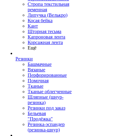
Стропа текстильная
ременная
Липучка (Велькро)
Косая бейка
Кант
Шторная тесьма
Капроновая лента
Корсажная лента
Ещё
Резинки
Башмачные
Вязаные
Перфорированные
Помочная
Тканые
Тканые облегченные
Шляпные (шнур-
резинка)
Резинки под заказ
Бельевая
"Продёжка"
Резинка-эспандер
(резинка-шнур)