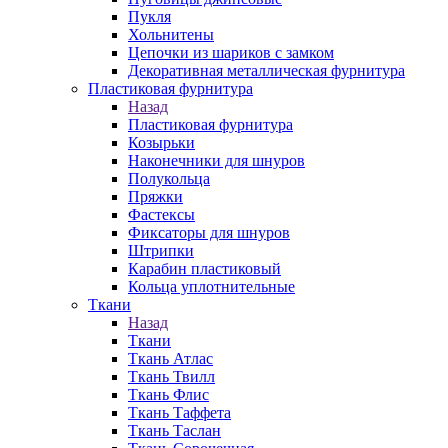
Пукля
Хольнитены
Цепочки из шариков с замком
Декоративная металлическая фурнитура
Пластиковая фурнитура
Назад
Пластиковая фурнитура
Козырьки
Наконечники для шнуров
Полукольца
Пряжки
Фастексы
Фиксаторы для шнуров
Штрипки
Карабин пластиковый
Кольца уплотнительные
Ткани
Назад
Ткани
Ткань Атлас
Ткань Твилл
Ткань Флис
Ткань Таффета
Ткань Таслан