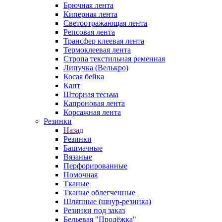
Брючная лента
Киперная лента
Светоотражающая лента
Репсовая лента
Трансфер клеевая лента
Термоклеевая лента
Стропа текстильная ременная
Липучка (Велькро)
Косая бейка
Кант
Шторная тесьма
Капроновая лента
Корсажная лента
Резинки
Назад
Резинки
Башмачные
Вязаные
Перфорированные
Помочная
Тканые
Тканые облегченные
Шляпные (шнур-резинка)
Резинки под заказ
Бельевая "Продёжка"