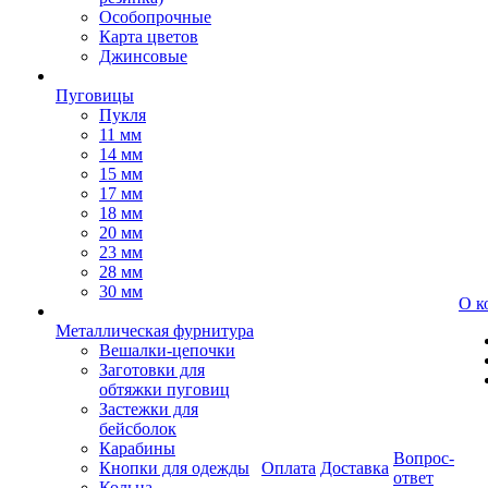
Особопрочные
Карта цветов
Джинсовые
Пуговицы
Пукля
11 мм
14 мм
15 мм
17 мм
18 мм
20 мм
23 мм
28 мм
30 мм
О к
Металлическая фурнитура
Вешалки-цепочки
Заготовки для
обтяжки пуговиц
Застежки для
бейсболок
Карабины
Вопрос-
Кнопки для одежды
Оплата
Доставка
ответ
Кольца