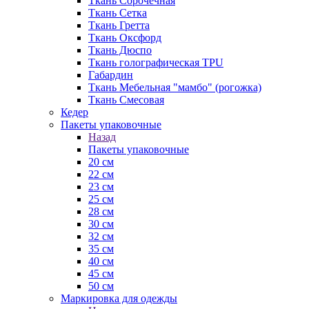
Ткань Сорочечная
Ткань Сетка
Ткань Гретта
Ткань Оксфорд
Ткань Дюспо
Ткань голографическая TPU
Габардин
Ткань Мебельная "мамбо" (рогожка)
Ткань Смесовая
Кедер
Пакеты упаковочные
Назад
Пакеты упаковочные
20 см
22 см
23 см
25 см
28 см
30 см
32 см
35 см
40 см
45 см
50 см
Маркировка для одежды