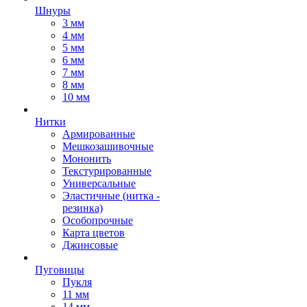
Шнуры
3 мм
4 мм
5 мм
6 мм
7 мм
8 мм
10 мм
Нитки
Армированные
Мешкозашивочные
Мононить
Текстурированные
Универсальные
Эластичные (нитка -
резинка)
Особопрочные
Карта цветов
Джинсовые
Пуговицы
Пукля
11 мм
14 мм