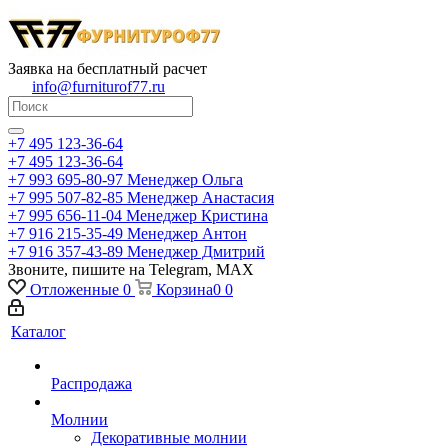
Заявка на бесплатный расчет
info@furniturof77.ru
+7 495 123-36-64
+7 495 123-36-64
+7 993 695-80-97
Менеджер Ольга
+7 995 507-82-85
Менеджер Анастасия
+7 995 656-11-04
Менеджер Кристина
+7 916 215-35-49
Менеджер Антон
+7 916 357-43-89
Менеджер Дмитрий
Звоните, пишите на Telegram, MAX
Отложенные
0
Корзина
0
0
Каталог
Распродажа
Молнии
Декоративные молнии