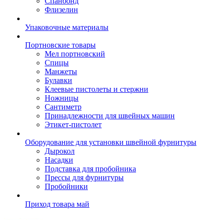
Спанбонд
Флизелин
Упаковочные материалы
Портновские товары
Мел портновский
Спицы
Манжеты
Булавки
Клеевые пистолеты и стержни
Ножницы
Сантиметр
Принадлежности для швейных машин
Этикет-пистолет
Оборудование для установки швейной фурнитуры
Дырокол
Насадки
Подставка для пробойника
Прессы для фурнитуры
Пробойники
Приход товара май