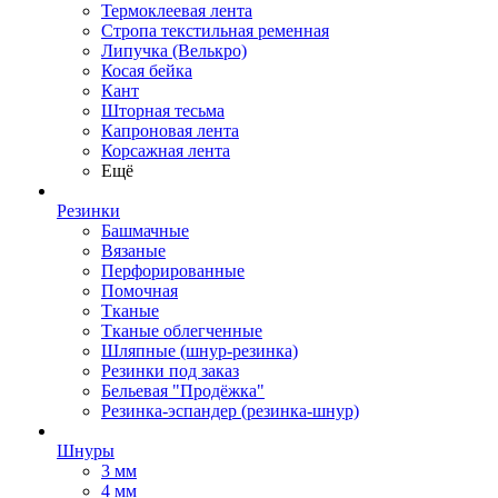
Термоклеевая лента
Стропа текстильная ременная
Липучка (Велькро)
Косая бейка
Кант
Шторная тесьма
Капроновая лента
Корсажная лента
Ещё
Резинки
Башмачные
Вязаные
Перфорированные
Помочная
Тканые
Тканые облегченные
Шляпные (шнур-резинка)
Резинки под заказ
Бельевая "Продёжка"
Резинка-эспандер (резинка-шнур)
Шнуры
3 мм
4 мм