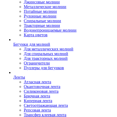
Джинсовые молнии
Металлические молнии
Потайные молнии
Рулонные молнии
Спиральные молнии
Тракторные молнии
Водонепроницаемые молнии
Карта цветов
Бегунки для молний
Для металлических молний
Для спиральных молний
Для тракторных молний
Ограничители
Пуллеры для бегунков
Ленты
Атласная лента
Окантовочная лента
Силиконовая лента
Брючная лента
Киперная лента
Светоотражающая лента
Репсовая лента
Трансфер клеевая лента