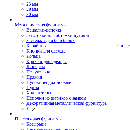
23 мм
28 мм
30 мм
Металлическая фурнитура
Вешалки-цепочки
Заготовки для обтяжки пуговиц
Застежки для бейсболок
Карабины
Оплат
Кнопки для одежды
Кольца
Крючки для одежды
Люверсы
Полукольца
Пряжки
Пуговицы джинсовые
Пукля
Хольнитены
Цепочки из шариков с замком
Декоративная металлическая фурнитура
Ещё
Пластиковая фурнитура
Козырьки
Наконечники для шнуров