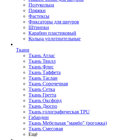
Полукольца
Пряжки
Фастексы
Фиксаторы для шнуров
Штрипки
Карабин пластиковый
Кольца уплотнительные
Ткани
Ткань Атлас
Ткань Твилл
Ткань Флис
Ткань Таффета
Ткань Таслан
Ткань Сорочечная
Ткань Сетка
Ткань Гретта
Ткань Оксфорд
Ткань Дюспо
Ткань голографическая TPU
Габардин
Ткань Мебельная "мамбо" (рогожка)
Ткань Смесовая
Ещё