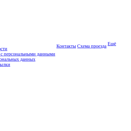
Ещё
Контакты
Схема проезда
ости
ы с персональными данными
сональных данных
сылки