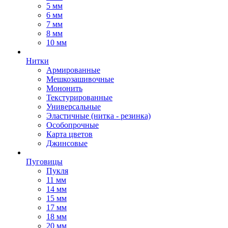
5 мм
6 мм
7 мм
8 мм
10 мм
Нитки
Армированные
Мешкозашивочные
Мононить
Текстурированные
Универсальные
Эластичные (нитка - резинка)
Особопрочные
Карта цветов
Джинсовые
Пуговицы
Пукля
11 мм
14 мм
15 мм
17 мм
18 мм
20 мм