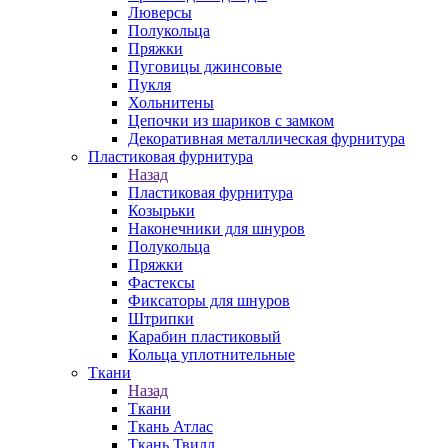
Люверсы
Полукольца
Пряжки
Пуговицы джинсовые
Пукля
Хольнитены
Цепочки из шариков с замком
Декоративная металлическая фурнитура
Пластиковая фурнитура
Назад
Пластиковая фурнитура
Козырьки
Наконечники для шнуров
Полукольца
Пряжки
Фастексы
Фиксаторы для шнуров
Штрипки
Карабин пластиковый
Кольца уплотнительные
Ткани
Назад
Ткани
Ткань Атлас
Ткань Твилл