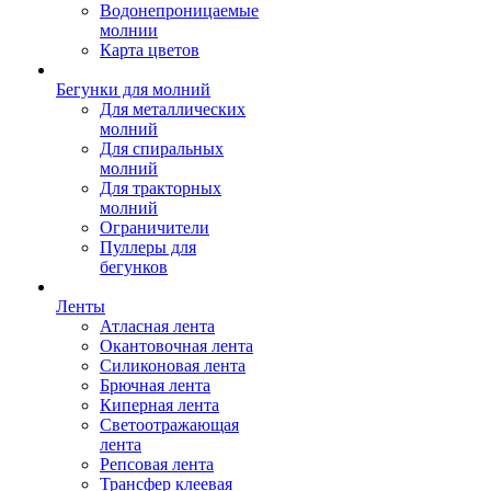
Водонепроницаемые
молнии
Карта цветов
Бегунки для молний
Для металлических
молний
Для спиральных
молний
Для тракторных
молний
Ограничители
Пуллеры для
бегунков
Ленты
Атласная лента
Окантовочная лента
Силиконовая лента
Брючная лента
Киперная лента
Светоотражающая
лента
Репсовая лента
Трансфер клеевая