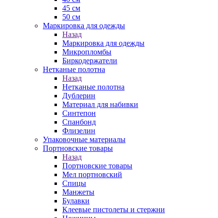
45 см
50 см
Маркировка для одежды
Назад
Маркировка для одежды
Микропломбы
Биркодержатели
Нетканые полотна
Назад
Нетканые полотна
Дублерин
Материал для набивки
Синтепон
Спанбонд
Флизелин
Упаковочные материалы
Портновские товары
Назад
Портновские товары
Мел портновский
Спицы
Манжеты
Булавки
Клеевые пистолеты и стержни