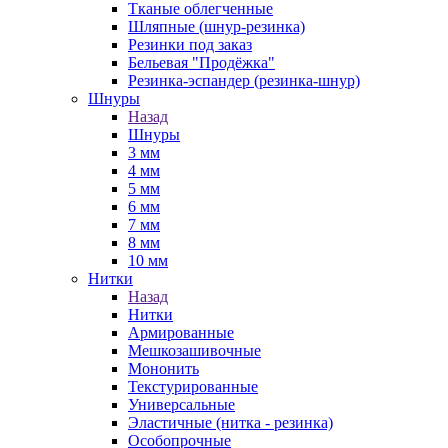
Тканые облегченные
Шляпные (шнур-резинка)
Резинки под заказ
Бельевая "Продёжка"
Резинка-эспандер (резинка-шнур)
Шнуры
Назад
Шнуры
3 мм
4 мм
5 мм
6 мм
7 мм
8 мм
10 мм
Нитки
Назад
Нитки
Армированные
Мешкозашивочные
Мононить
Текстурированные
Универсальные
Эластичные (нитка - резинка)
Особопрочные