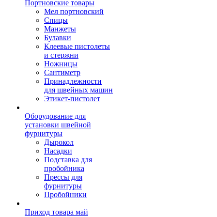
Портновские товары
Мел портновский
Спицы
Манжеты
Булавки
Клеевые пистолеты
и стержни
Ножницы
Сантиметр
Принадлежности
для швейных машин
Этикет-пистолет
Оборудование для
установки швейной
фурнитуры
Дырокол
Насадки
Подставка для
пробойника
Прессы для
фурнитуры
Пробойники
Приход товара май