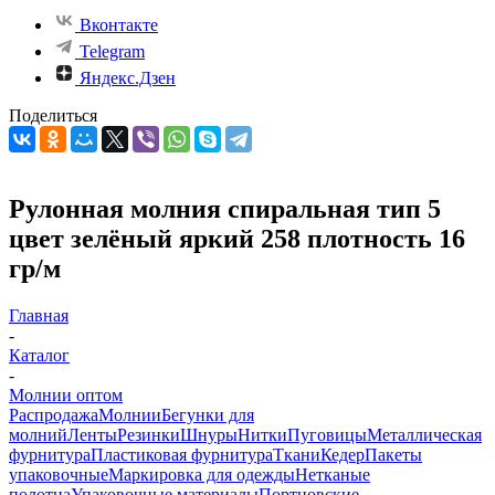
Вконтакте
Telegram
Яндекс.Дзен
Поделиться
Рулонная молния спиральная тип 5
цвет зелёный яркий 258 плотность 16
гр/м
Главная
-
Каталог
-
Молнии оптом
Распродажа
Молнии
Бегунки для
молний
Ленты
Резинки
Шнуры
Нитки
Пуговицы
Металлическая
фурнитура
Пластиковая фурнитура
Ткани
Кедер
Пакеты
упаковочные
Маркировка для одежды
Нетканые
полотна
Упаковочные материалы
Портновские