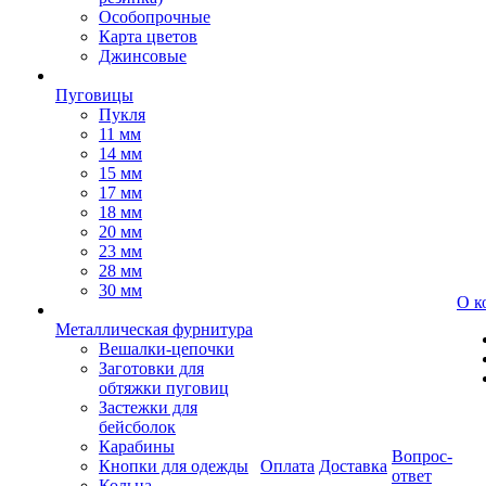
Особопрочные
Карта цветов
Джинсовые
Пуговицы
Пукля
11 мм
14 мм
15 мм
17 мм
18 мм
20 мм
23 мм
28 мм
30 мм
О к
Металлическая фурнитура
Вешалки-цепочки
Заготовки для
обтяжки пуговиц
Застежки для
бейсболок
Карабины
Вопрос-
Кнопки для одежды
Оплата
Доставка
ответ
Кольца