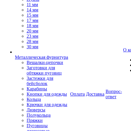
11 мм
14 мм
15 мм
17 мм
18 мм
20 мм
23 мм
28 мм
30 мм
О к
Металлическая фурнитура
Вешалки-цепочки
Заготовки для
обтяжки пуговиц
Застежки для
бейсболок
Карабины
Вопрос-
Кнопки для одежды
Оплата
Доставка
ответ
Кольца
Крючки для одежды
Люверсы
Полукольца
Пряжки
Пуговицы
джинсовые