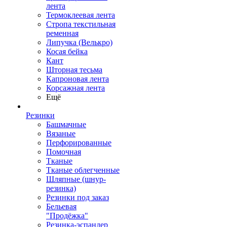
лента
Термоклеевая лента
Стропа текстильная
ременная
Липучка (Велькро)
Косая бейка
Кант
Шторная тесьма
Капроновая лента
Корсажная лента
Ещё
Резинки
Башмачные
Вязаные
Перфорированные
Помочная
Тканые
Тканые облегченные
Шляпные (шнур-
резинка)
Резинки под заказ
Бельевая
"Продёжка"
Резинка-эспандер