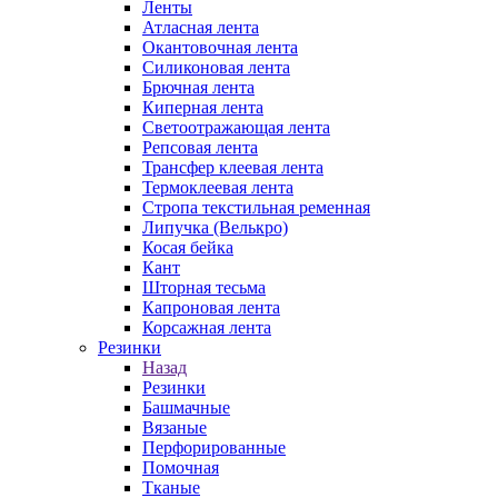
Ленты
Атласная лента
Окантовочная лента
Силиконовая лента
Брючная лента
Киперная лента
Светоотражающая лента
Репсовая лента
Трансфер клеевая лента
Термоклеевая лента
Стропа текстильная ременная
Липучка (Велькро)
Косая бейка
Кант
Шторная тесьма
Капроновая лента
Корсажная лента
Резинки
Назад
Резинки
Башмачные
Вязаные
Перфорированные
Помочная
Тканые