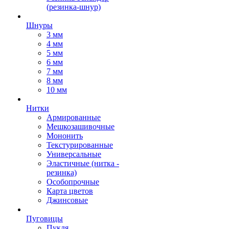
(резинка-шнур)
Шнуры
3 мм
4 мм
5 мм
6 мм
7 мм
8 мм
10 мм
Нитки
Армированные
Мешкозашивочные
Мононить
Текстурированные
Универсальные
Эластичные (нитка -
резинка)
Особопрочные
Карта цветов
Джинсовые
Пуговицы
Пукля