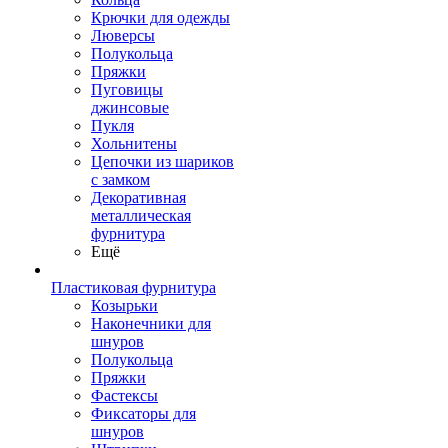
Крючки для одежды
Люверсы
Полукольца
Пряжки
Пуговицы
джинсовые
Пукля
Хольнитены
Цепочки из шариков
с замком
Декоративная
металлическая
фурнитура
Ещё
Пластиковая фурнитура
Козырьки
Наконечники для
шнуров
Полукольца
Пряжки
Фастексы
Фиксаторы для
шнуров