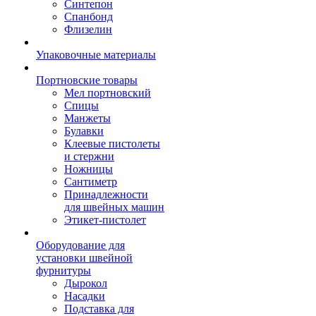
Синтепон
Спанбонд
Флизелин
Упаковочные материалы
Портновские товары
Мел портновский
Спицы
Манжеты
Булавки
Клеевые пистолеты
и стержни
Ножницы
Сантиметр
Принадлежности
для швейных машин
Этикет-пистолет
Оборудование для
установки швейной
фурнитуры
Дырокол
Насадки
Подставка для