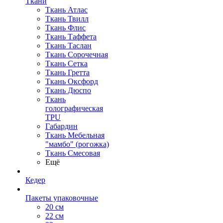
Ткани
Ткань Атлас
Ткань Твилл
Ткань Флис
Ткань Таффета
Ткань Таслан
Ткань Сорочечная
Ткань Сетка
Ткань Гретта
Ткань Оксфорд
Ткань Дюспо
Ткань
голографическая
TPU
Габардин
Ткань Мебельная
"мамбо" (рогожка)
Ткань Смесовая
Ещё
Кедер
Пакеты упаковочные
20 см
22 см