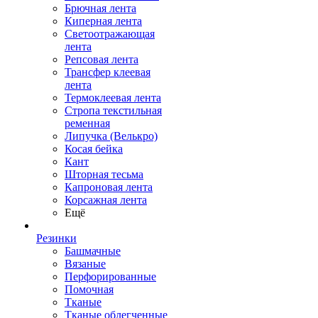
Брючная лента
Киперная лента
Светоотражающая
лента
Репсовая лента
Трансфер клеевая
лента
Термоклеевая лента
Стропа текстильная
ременная
Липучка (Велькро)
Косая бейка
Кант
Шторная тесьма
Капроновая лента
Корсажная лента
Ещё
Резинки
Башмачные
Вязаные
Перфорированные
Помочная
Тканые
Тканые облегченные