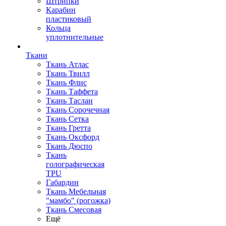
Штрипки
Карабин
пластиковый
Кольца
уплотнительные
Ткани
Ткань Атлас
Ткань Твилл
Ткань Флис
Ткань Таффета
Ткань Таслан
Ткань Сорочечная
Ткань Сетка
Ткань Гретта
Ткань Оксфорд
Ткань Дюспо
Ткань
голографическая
TPU
Габардин
Ткань Мебельная
"мамбо" (рогожка)
Ткань Смесовая
Ещё