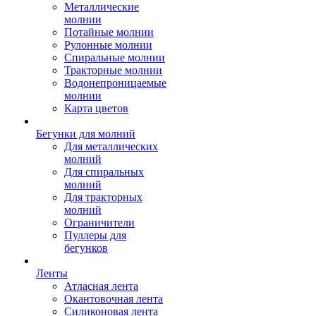
Металлические
молнии
Потайные молнии
Рулонные молнии
Спиральные молнии
Тракторные молнии
Водонепроницаемые
молнии
Карта цветов
Бегунки для молний
Для металлических
молний
Для спиральных
молний
Для тракторных
молний
Ограничители
Пуллеры для
бегунков
Ленты
Атласная лента
Окантовочная лента
Силиконовая лента