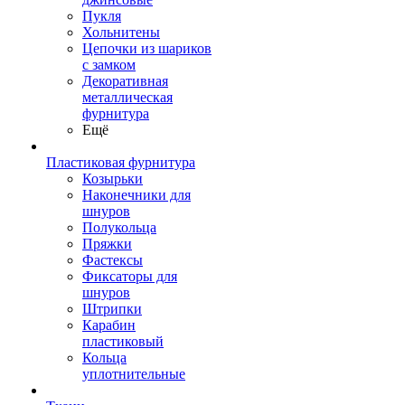
Пукля
Хольнитены
Цепочки из шариков
с замком
Декоративная
металлическая
фурнитура
Ещё
Пластиковая фурнитура
Козырьки
Наконечники для
шнуров
Полукольца
Пряжки
Фастексы
Фиксаторы для
шнуров
Штрипки
Карабин
пластиковый
Кольца
уплотнительные