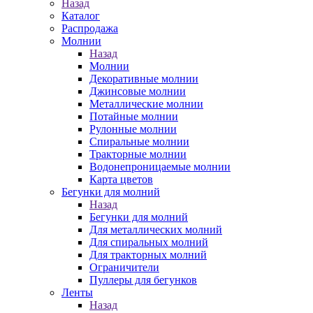
Назад
Каталог
Распродажа
Молнии
Назад
Молнии
Декоративные молнии
Джинсовые молнии
Металлические молнии
Потайные молнии
Рулонные молнии
Спиральные молнии
Тракторные молнии
Водонепроницаемые молнии
Карта цветов
Бегунки для молний
Назад
Бегунки для молний
Для металлических молний
Для спиральных молний
Для тракторных молний
Ограничители
Пуллеры для бегунков
Ленты
Назад