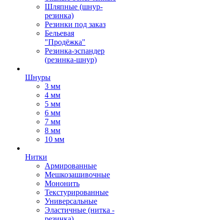
Шляпные (шнур-
резинка)
Резинки под заказ
Бельевая
"Продёжка"
Резинка-эспандер
(резинка-шнур)
Шнуры
3 мм
4 мм
5 мм
6 мм
7 мм
8 мм
10 мм
Нитки
Армированные
Мешкозашивочные
Мононить
Текстурированные
Универсальные
Эластичные (нитка -
резинка)