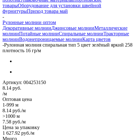
товары
Оборудование для установки швейной
фурнитуры
Приход товара май
-
Рулонные молнии оптом
Декоративные молнии
Джинсовые молнии
Металлические
молнии
Потайные молнии
Спиральные молнии
Тракторные
молнии
Водонепроницаемые молнии
Карта цветов
-
Рулонная молния спиральная тип 5 цвет зелёный яркий 258
плотность 16 гр/м
Артикул:
004253150
8.14
руб.
/м
Оптовая цена
1-999 м
8.14
руб.
/м
>1000 м
7.58
руб.
/м
Цена за упаковку
1 627.92
руб.
/м
Много