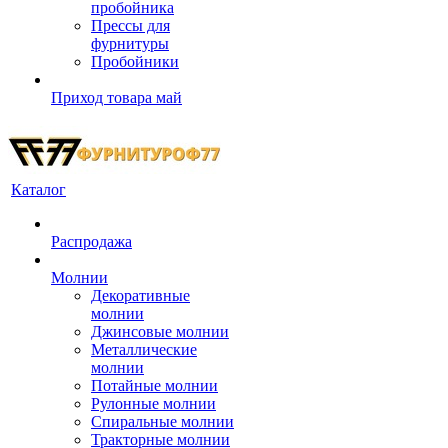
пробойника
Прессы для
фурнитуры
Пробойники
Приход товара май
Каталог
Распродажа
Молнии
Декоративные
молнии
Джинсовые молнии
Металлические
молнии
Потайные молнии
Рулонные молнии
Спиральные молнии
Тракторные молнии