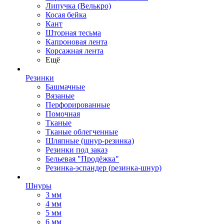
Липучка (Велькро)
Косая бейка
Кант
Шторная тесьма
Капроновая лента
Корсажная лента
Ещё
Резинки
Башмачные
Вязаные
Перфорированные
Помочная
Тканые
Тканые облегченные
Шляпные (шнур-резинка)
Резинки под заказ
Бельевая "Продёжка"
Резинка-эспандер (резинка-шнур)
Шнуры
3 мм
4 мм
5 мм
6 мм