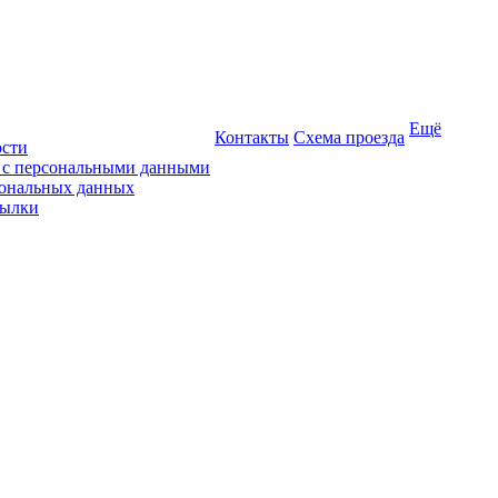
Ещё
Контакты
Схема проезда
ости
ы с персональными данными
сональных данных
сылки