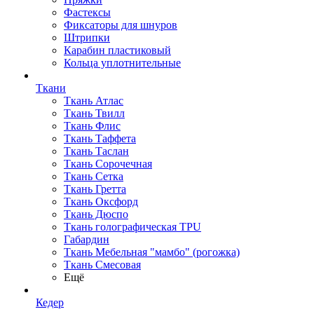
Фастексы
Фиксаторы для шнуров
Штрипки
Карабин пластиковый
Кольца уплотнительные
Ткани
Ткань Атлас
Ткань Твилл
Ткань Флис
Ткань Таффета
Ткань Таслан
Ткань Сорочечная
Ткань Сетка
Ткань Гретта
Ткань Оксфорд
Ткань Дюспо
Ткань голографическая TPU
Габардин
Ткань Мебельная "мамбо" (рогожка)
Ткань Смесовая
Ещё
Кедер