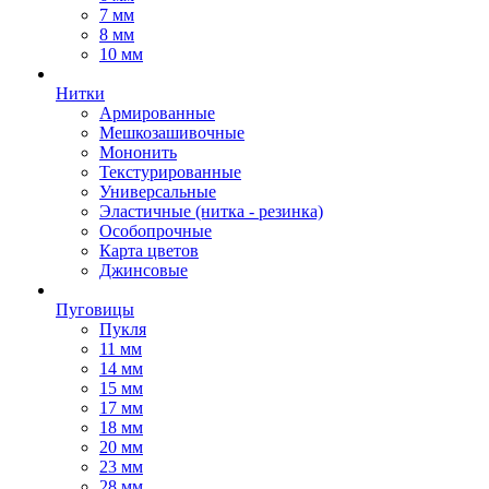
7 мм
8 мм
10 мм
Нитки
Армированные
Мешкозашивочные
Мононить
Текстурированные
Универсальные
Эластичные (нитка - резинка)
Особопрочные
Карта цветов
Джинсовые
Пуговицы
Пукля
11 мм
14 мм
15 мм
17 мм
18 мм
20 мм
23 мм
28 мм