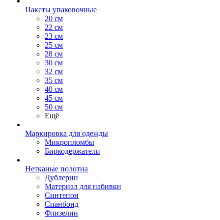
Пакеты упаковочные
20 см
22 см
23 см
25 см
28 см
30 см
32 см
35 см
40 см
45 см
50 см
Ещё
Маркировка для одежды
Микропломбы
Биркодержатели
Нетканые полотна
Дублерин
Материал для набивки
Синтепон
Спанбонд
Флизелин