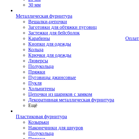
30 мм
Металлическая фурнитура
Вешалки-цепочки
Заготовки для обтяжки пуговиц
Застежки для бейсболок
Карабины
Оплат
Кнопки для одежды
Кольца
Крючки для одежды
Люверсы
Полукольца
Пряжки
Пуговицы джинсовые
Пукля
Хольнитены
Цепочки из шариков с замком
Декоративная металлическая фурнитура
Ещё
Пластиковая фурнитура
Козырьки
Наконечники для шнуров
Полукольца
Пряжки