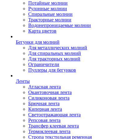
Потайные молнии
Рулонные молнии
Спиральные молнии
Тракторные молнии
Водонепроницаемые молнии
Карта цветов
Бегунки для молний
Для металлических молний
Для спиральных молний
Для тракторных молний
Ограничители
Пуллеры для бегунков
Ленты
Атласная лента
Окантовочная лента
Силиконовая лента
Брючная лента
Киперная лента
Светоотражающая лента
Репсовая лента
Трансфер клеевая лента
Термоклеевая лента
Стропа текстильная ременная