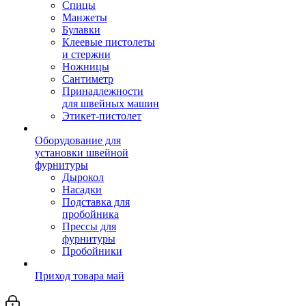
Спицы
Манжеты
Булавки
Клеевые пистолеты
и стержни
Ножницы
Сантиметр
Принадлежности
для швейных машин
Этикет-пистолет
Оборудование для
установки швейной
фурнитуры
Дырокол
Насадки
Подставка для
пробойника
Прессы для
фурнитуры
Пробойники
Приход товара май