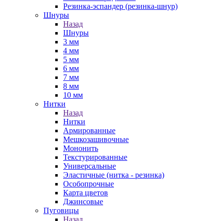
Резинка-эспандер (резинка-шнур)
Шнуры
Назад
Шнуры
3 мм
4 мм
5 мм
6 мм
7 мм
8 мм
10 мм
Нитки
Назад
Нитки
Армированные
Мешкозашивочные
Мононить
Текстурированные
Универсальные
Эластичные (нитка - резинка)
Особопрочные
Карта цветов
Джинсовые
Пуговицы
Назад