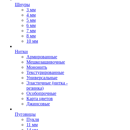
Шнуры
3 мм
4 мм
5 мм
6 мм
7 мм
8 мм
10 мм
Нитки
Армированные
Мешкозашивочные
Мононить
Текстурированные
Универсальные
Эластичные (нитка -
резинка)
Особопрочные
Карта цветов
Джинсовые
Пуговицы
Пукля
11 мм
14 мм