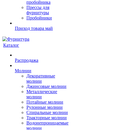
пробойника
Прессы для
фурнитуры
Пробойники
Приход товара май
Каталог
Распродажа
Молнии
Декоративные
молнии
Джинсовые молнии
Металлические
молнии
Потайные молнии
Рулонные молнии
Спиральные молнии
Тракторные молнии
Водонепроницаемые
молнии