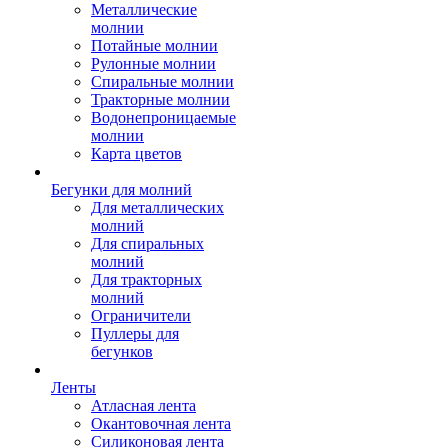
Металлические
молнии
Потайные молнии
Рулонные молнии
Спиральные молнии
Тракторные молнии
Водонепроницаемые
молнии
Карта цветов
Бегунки для молний
Для металлических
молний
Для спиральных
молний
Для тракторных
молний
Ограничители
Пуллеры для
бегунков
Ленты
Атласная лента
Окантовочная лента
Силиконовая лента