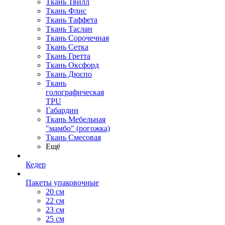
Ткань Твилл
Ткань Флис
Ткань Таффета
Ткань Таслан
Ткань Сорочечная
Ткань Сетка
Ткань Гретта
Ткань Оксфорд
Ткань Дюспо
Ткань
голографическая
TPU
Габардин
Ткань Мебельная
"мамбо" (рогожка)
Ткань Смесовая
Ещё
Кедер
Пакеты упаковочные
20 см
22 см
23 см
25 см