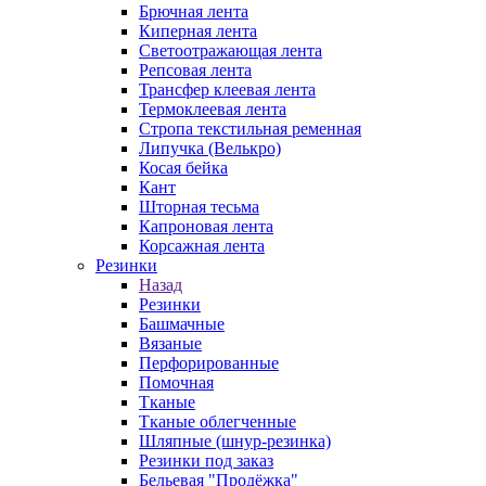
Брючная лента
Киперная лента
Светоотражающая лента
Репсовая лента
Трансфер клеевая лента
Термоклеевая лента
Стропа текстильная ременная
Липучка (Велькро)
Косая бейка
Кант
Шторная тесьма
Капроновая лента
Корсажная лента
Резинки
Назад
Резинки
Башмачные
Вязаные
Перфорированные
Помочная
Тканые
Тканые облегченные
Шляпные (шнур-резинка)
Резинки под заказ
Бельевая "Продёжка"