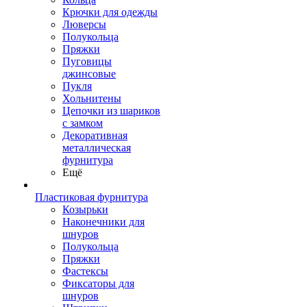
Крючки для одежды
Люверсы
Полукольца
Пряжки
Пуговицы
джинсовые
Пукля
Хольнитены
Цепочки из шариков
с замком
Декоративная
металлическая
фурнитура
Ещё
Пластиковая фурнитура
Козырьки
Наконечники для
шнуров
Полукольца
Пряжки
Фастексы
Фиксаторы для
шнуров