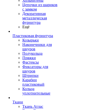
Хольнитены
Цепочки из шариков
с замком
Декоративная
металлическая
фурнитура
Ещё
Пластиковая фурнитура
Козырьки
Наконечники для
шнуров
Полукольца
Пряжки
Фастексы
Фиксаторы для
шнуров
Штрипки
Карабин
пластиковый
Кольца
уплотнительные
Ткани
Ткань Атлас