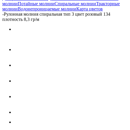
молнии
Потайные молнии
Спиральные молнии
Тракторные
молнии
Водонепроницаемые молнии
Карта цветов
-
Рулонная молния спиральная тип 3 цвет розовый 134
плотность 8,3 гр/м