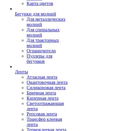
Карта цветов
Бегунки для молний
Для металлических
молний
Для спиральных
молний
Для тракторных
молний
Ограничители
Пуллеры для
бегунков
Ленты
Атласная лента
Окантовочная лента
Силиконовая лента
Брючная лента
Киперная лента
Светоотражающая
лента
Репсовая лента
Трансфер клеевая
лента
Термоклеевая лента