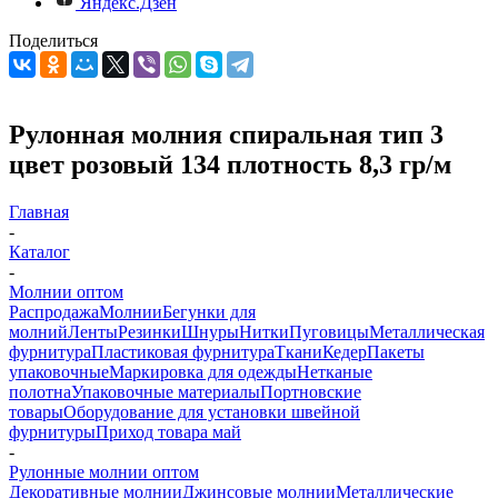
Яндекс.Дзен
Поделиться
Рулонная молния спиральная тип 3
цвет розовый 134 плотность 8,3 гр/м
Главная
-
Каталог
-
Молнии оптом
Распродажа
Молнии
Бегунки для
молний
Ленты
Резинки
Шнуры
Нитки
Пуговицы
Металлическая
фурнитура
Пластиковая фурнитура
Ткани
Кедер
Пакеты
упаковочные
Маркировка для одежды
Нетканые
полотна
Упаковочные материалы
Портновские
товары
Оборудование для установки швейной
фурнитуры
Приход товара май
-
Рулонные молнии оптом
Декоративные молнии
Джинсовые молнии
Металлические