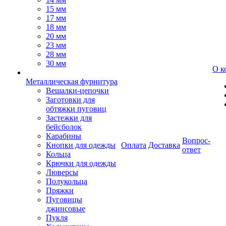
15 мм
17 мм
18 мм
20 мм
23 мм
28 мм
30 мм
О к
Металлическая фурнитура
Вешалки-цепочки
Заготовки для
обтяжки пуговиц
Застежки для
бейсболок
Карабины
Вопрос-
Кнопки для одежды
Оплата
Доставка
ответ
Кольца
Крючки для одежды
Люверсы
Полукольца
Пряжки
Пуговицы
джинсовые
Пукля