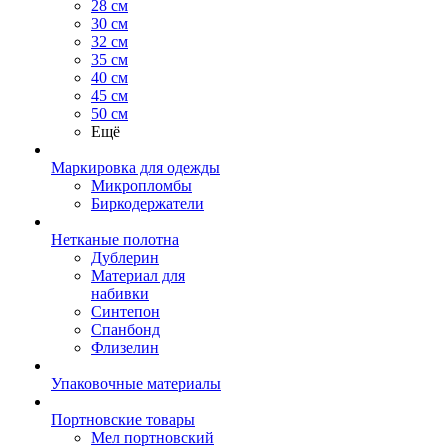
28 см
30 см
32 см
35 см
40 см
45 см
50 см
Ещё
Маркировка для одежды
Микропломбы
Биркодержатели
Нетканые полотна
Дублерин
Материал для
набивки
Синтепон
Спанбонд
Флизелин
Упаковочные материалы
Портновские товары
Мел портновский