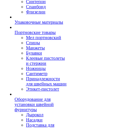
Синтепон
Спанбонд
Флизелин
Упаковочные материалы
Портновские товары
Мел портновский
Спицы
Манжеты
Булавки
Клеевые пистолеты
и стержни
Ножницы
Сантиметр
Принадлежности
для швейных машин
Этикет-пистолет
Оборудование для
установки швейной
фурнитуры
Дырокол
Насадки
Подставка для