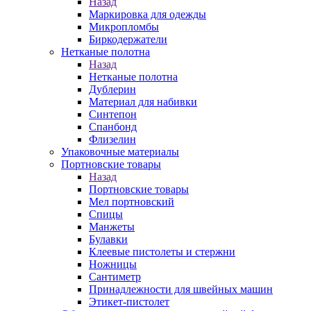
Назад
Маркировка для одежды
Микропломбы
Биркодержатели
Нетканые полотна
Назад
Нетканые полотна
Дублерин
Материал для набивки
Синтепон
Спанбонд
Флизелин
Упаковочные материалы
Портновские товары
Назад
Портновские товары
Мел портновский
Спицы
Манжеты
Булавки
Клеевые пистолеты и стержни
Ножницы
Сантиметр
Принадлежности для швейных машин
Этикет-пистолет