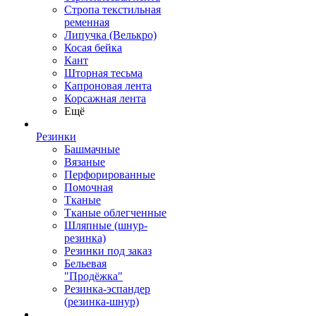
Стропа текстильная
ременная
Липучка (Велькро)
Косая бейка
Кант
Шторная тесьма
Капроновая лента
Корсажная лента
Ещё
Резинки
Башмачные
Вязаные
Перфорированные
Помочная
Тканые
Тканые облегченные
Шляпные (шнур-
резинка)
Резинки под заказ
Бельевая
"Продёжка"
Резинка-эспандер
(резинка-шнур)