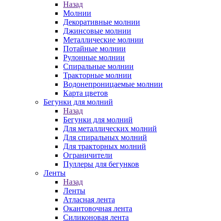
Назад
Молнии
Декоративные молнии
Джинсовые молнии
Металлические молнии
Потайные молнии
Рулонные молнии
Спиральные молнии
Тракторные молнии
Водонепроницаемые молнии
Карта цветов
Бегунки для молний
Назад
Бегунки для молний
Для металлических молний
Для спиральных молний
Для тракторных молний
Ограничители
Пуллеры для бегунков
Ленты
Назад
Ленты
Атласная лента
Окантовочная лента
Силиконовая лента