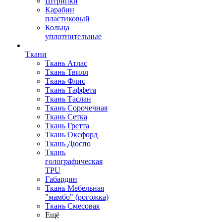
Штрипки
Карабин
пластиковый
Кольца
уплотнительные
Ткани
Ткань Атлас
Ткань Твилл
Ткань Флис
Ткань Таффета
Ткань Таслан
Ткань Сорочечная
Ткань Сетка
Ткань Гретта
Ткань Оксфорд
Ткань Дюспо
Ткань
голографическая
TPU
Габардин
Ткань Мебельная
"мамбо" (рогожка)
Ткань Смесовая
Ещё