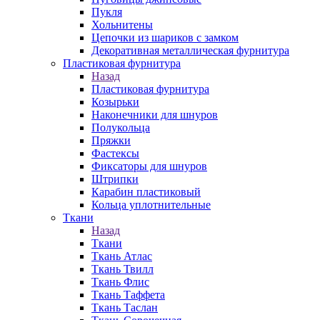
Пукля
Хольнитены
Цепочки из шариков с замком
Декоративная металлическая фурнитура
Пластиковая фурнитура
Назад
Пластиковая фурнитура
Козырьки
Наконечники для шнуров
Полукольца
Пряжки
Фастексы
Фиксаторы для шнуров
Штрипки
Карабин пластиковый
Кольца уплотнительные
Ткани
Назад
Ткани
Ткань Атлас
Ткань Твилл
Ткань Флис
Ткань Таффета
Ткань Таслан