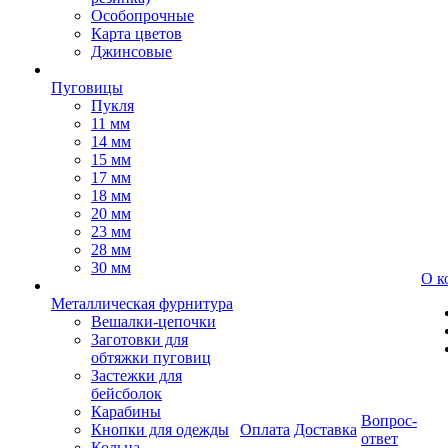
Особопрочные
Карта цветов
Джинсовые
Пуговицы
Пукля
11 мм
14 мм
15 мм
17 мм
18 мм
20 мм
23 мм
28 мм
30 мм
О к
Металлическая фурнитура
Вешалки-цепочки
Заготовки для
обтяжки пуговиц
Застежки для
бейсболок
Карабины
Вопрос-
Кнопки для одежды
Оплата
Доставка
ответ
Кольца