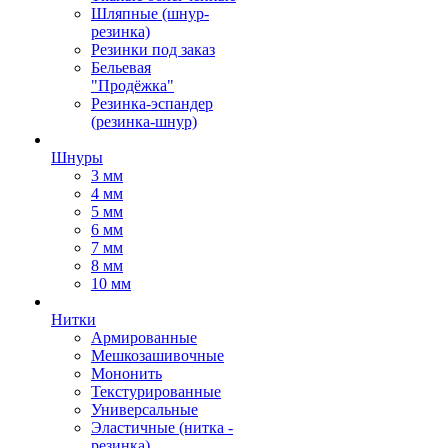
Шляпные (шнур-
резинка)
Резинки под заказ
Бельевая
"Продёжка"
Резинка-эспандер
(резинка-шнур)
Шнуры
3 мм
4 мм
5 мм
6 мм
7 мм
8 мм
10 мм
Нитки
Армированные
Мешкозашивочные
Мононить
Текстурированные
Универсальные
Эластичные (нитка -
резинка)