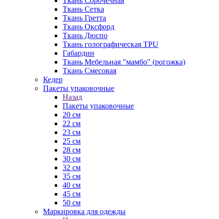
Ткань Сорочечная
Ткань Сетка
Ткань Гретта
Ткань Оксфорд
Ткань Дюспо
Ткань голографическая TPU
Габардин
Ткань Мебельная "мамбо" (рогожка)
Ткань Смесовая
Кедер
Пакеты упаковочные
Назад
Пакеты упаковочные
20 см
22 см
23 см
25 см
28 см
30 см
32 см
35 см
40 см
45 см
50 см
Маркировка для одежды