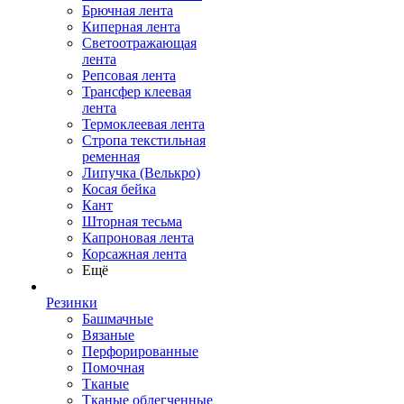
Брючная лента
Киперная лента
Светоотражающая
лента
Репсовая лента
Трансфер клеевая
лента
Термоклеевая лента
Стропа текстильная
ременная
Липучка (Велькро)
Косая бейка
Кант
Шторная тесьма
Капроновая лента
Корсажная лента
Ещё
Резинки
Башмачные
Вязаные
Перфорированные
Помочная
Тканые
Тканые облегченные