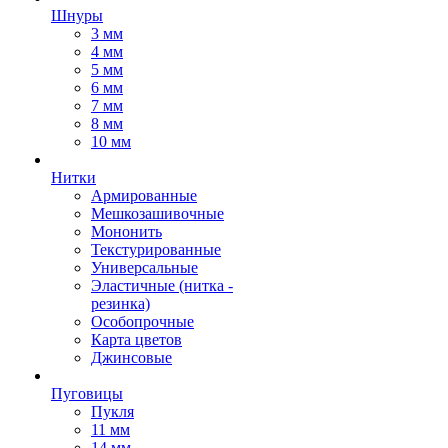
Шнуры
3 мм
4 мм
5 мм
6 мм
7 мм
8 мм
10 мм
Нитки
Армированные
Мешкозашивочные
Мононить
Текстурированные
Универсальные
Эластичные (нитка -
резинка)
Особопрочные
Карта цветов
Джинсовые
Пуговицы
Пукля
11 мм
14 мм