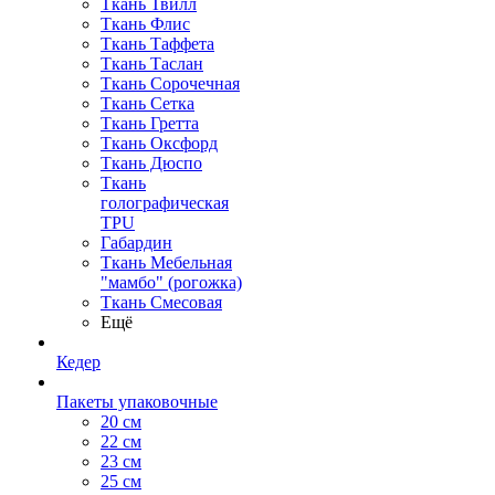
Ткань Твилл
Ткань Флис
Ткань Таффета
Ткань Таслан
Ткань Сорочечная
Ткань Сетка
Ткань Гретта
Ткань Оксфорд
Ткань Дюспо
Ткань
голографическая
TPU
Габардин
Ткань Мебельная
"мамбо" (рогожка)
Ткань Смесовая
Ещё
Кедер
Пакеты упаковочные
20 см
22 см
23 см
25 см