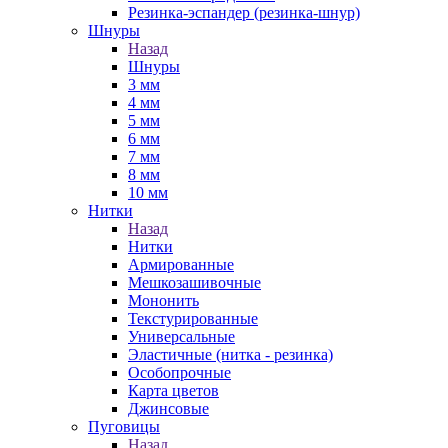
Резинка-эспандер (резинка-шнур)
Шнуры
Назад
Шнуры
3 мм
4 мм
5 мм
6 мм
7 мм
8 мм
10 мм
Нитки
Назад
Нитки
Армированные
Мешкозашивочные
Мононить
Текстурированные
Универсальные
Эластичные (нитка - резинка)
Особопрочные
Карта цветов
Джинсовые
Пуговицы
Назад