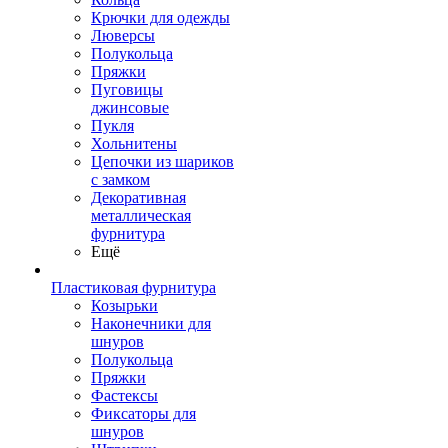
Крючки для одежды
Люверсы
Полукольца
Пряжки
Пуговицы
джинсовые
Пукля
Хольнитены
Цепочки из шариков
с замком
Декоративная
металлическая
фурнитура
Ещё
Пластиковая фурнитура
Козырьки
Наконечники для
шнуров
Полукольца
Пряжки
Фастексы
Фиксаторы для
шнуров