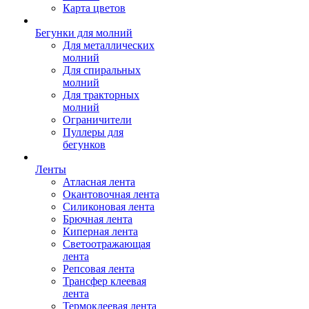
Карта цветов
Бегунки для молний
Для металлических
молний
Для спиральных
молний
Для тракторных
молний
Ограничители
Пуллеры для
бегунков
Ленты
Атласная лента
Окантовочная лента
Силиконовая лента
Брючная лента
Киперная лента
Светоотражающая
лента
Репсовая лента
Трансфер клеевая
лента
Термоклеевая лента