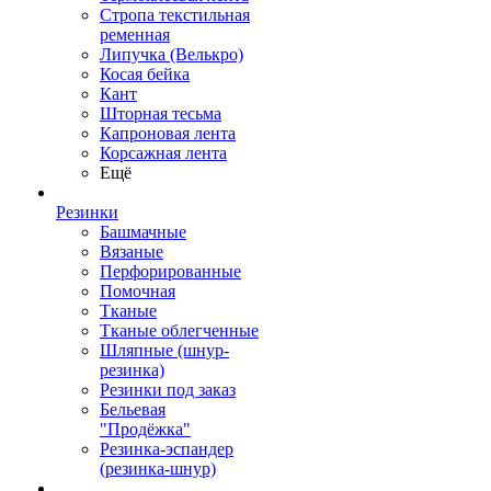
Стропа текстильная
ременная
Липучка (Велькро)
Косая бейка
Кант
Шторная тесьма
Капроновая лента
Корсажная лента
Ещё
Резинки
Башмачные
Вязаные
Перфорированные
Помочная
Тканые
Тканые облегченные
Шляпные (шнур-
резинка)
Резинки под заказ
Бельевая
"Продёжка"
Резинка-эспандер
(резинка-шнур)