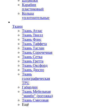
Штрипки
Карабин
пластиковый
Кольца
уплотнительные
Ткани
Ткань Атлас
Ткань Твилл
Ткань Флис
Ткань Таффета
Ткань Таслан
Ткань Сорочечная
Ткань Сетка
Ткань Гретта
Ткань Оксфорд
Ткань Дюспо
Ткань
голографическая
TPU
Габардин
Ткань Мебельная
"мамбо" (рогожка)
Ткань Смесовая
Ещё