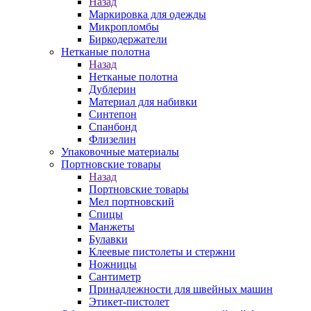
Назад
Маркировка для одежды
Микропломбы
Биркодержатели
Нетканые полотна
Назад
Нетканые полотна
Дублерин
Материал для набивки
Синтепон
Спанбонд
Флизелин
Упаковочные материалы
Портновские товары
Назад
Портновские товары
Мел портновский
Спицы
Манжеты
Булавки
Клеевые пистолеты и стержни
Ножницы
Сантиметр
Принадлежности для швейных машин
Этикет-пистолет