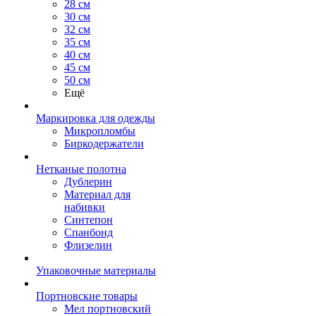
28 см
30 см
32 см
35 см
40 см
45 см
50 см
Ещё
Маркировка для одежды
Микропломбы
Биркодержатели
Нетканые полотна
Дублерин
Материал для
набивки
Синтепон
Спанбонд
Флизелин
Упаковочные материалы
Портновские товары
Мел портновский