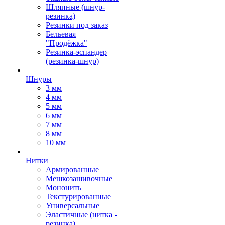
Шляпные (шнур-
резинка)
Резинки под заказ
Бельевая
"Продёжка"
Резинка-эспандер
(резинка-шнур)
Шнуры
3 мм
4 мм
5 мм
6 мм
7 мм
8 мм
10 мм
Нитки
Армированные
Мешкозашивочные
Мононить
Текстурированные
Универсальные
Эластичные (нитка -
резинка)