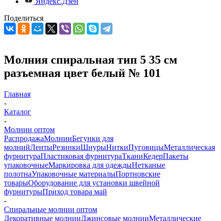
Яндекс.Дзен
Поделиться
Молния спиральная тип 5 35 см
разъемная цвет белый № 101
Главная
-
Каталог
-
Молнии оптом
Распродажа
Молнии
Бегунки для
молний
Ленты
Резинки
Шнуры
Нитки
Пуговицы
Металлическая
фурнитура
Пластиковая фурнитура
Ткани
Кедер
Пакеты
упаковочные
Маркировка для одежды
Нетканые
полотна
Упаковочные материалы
Портновские
товары
Оборудование для установки швейной
фурнитуры
Приход товара май
-
Спиральные молнии оптом
Декоративные молнии
Джинсовые молнии
Металлические