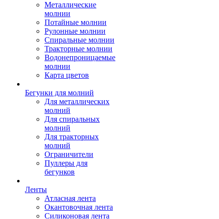
Металлические
молнии
Потайные молнии
Рулонные молнии
Спиральные молнии
Тракторные молнии
Водонепроницаемые
молнии
Карта цветов
Бегунки для молний
Для металлических
молний
Для спиральных
молний
Для тракторных
молний
Ограничители
Пуллеры для
бегунков
Ленты
Атласная лента
Окантовочная лента
Силиконовая лента