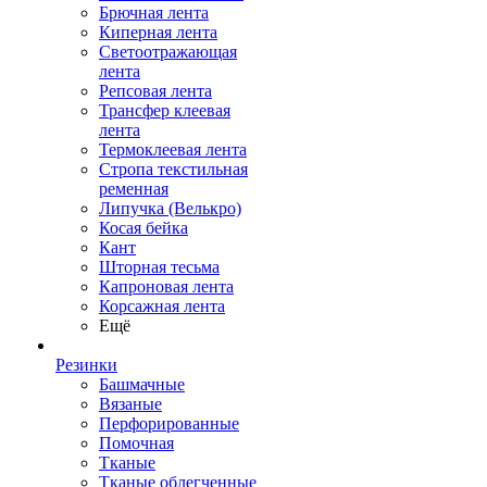
Брючная лента
Киперная лента
Светоотражающая
лента
Репсовая лента
Трансфер клеевая
лента
Термоклеевая лента
Стропа текстильная
ременная
Липучка (Велькро)
Косая бейка
Кант
Шторная тесьма
Капроновая лента
Корсажная лента
Ещё
Резинки
Башмачные
Вязаные
Перфорированные
Помочная
Тканые
Тканые облегченные