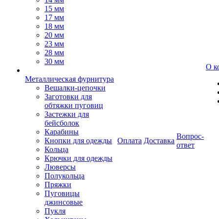
15 мм
17 мм
18 мм
20 мм
23 мм
28 мм
30 мм
О к
Металлическая фурнитура
Вешалки-цепочки
Заготовки для
обтяжки пуговиц
Застежки для
бейсболок
Карабины
Вопрос-
Кнопки для одежды
Оплата
Доставка
ответ
Кольца
Крючки для одежды
Люверсы
Полукольца
Пряжки
Пуговицы
джинсовые
Пукля