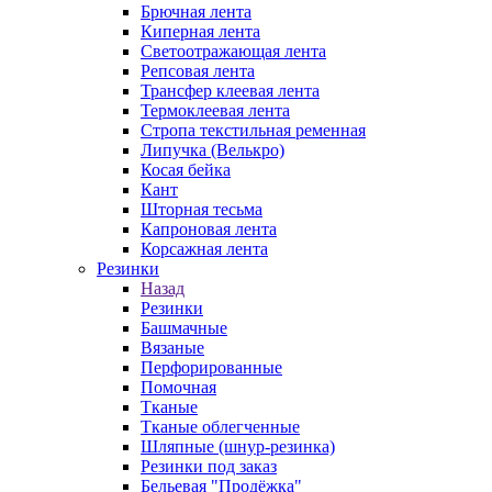
Брючная лента
Киперная лента
Светоотражающая лента
Репсовая лента
Трансфер клеевая лента
Термоклеевая лента
Стропа текстильная ременная
Липучка (Велькро)
Косая бейка
Кант
Шторная тесьма
Капроновая лента
Корсажная лента
Резинки
Назад
Резинки
Башмачные
Вязаные
Перфорированные
Помочная
Тканые
Тканые облегченные
Шляпные (шнур-резинка)
Резинки под заказ
Бельевая "Продёжка"