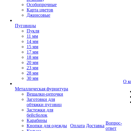
Особопрочные
Карта цветов
Джинсовые
Пуговицы
Пукля
11 мм
14 мм
15 мм
17 мм
18 мм
20 мм
23 мм
28 мм
30 мм
О к
Металлическая фурнитура
Вешалки-цепочки
Заготовки для
обтяжки пуговиц
Застежки для
бейсболок
Карабины
Вопрос-
Кнопки для одежды
Оплата
Доставка
ответ
Кольца