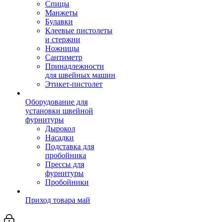
Спицы
Манжеты
Булавки
Клеевые пистолеты
и стержни
Ножницы
Сантиметр
Принадлежности
для швейных машин
Этикет-пистолет
Оборудование для
установки швейной
фурнитуры
Дырокол
Насадки
Подставка для
пробойника
Прессы для
фурнитуры
Пробойники
Приход товара май