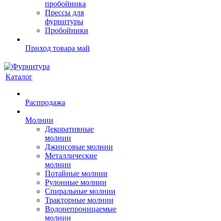
пробойника
Прессы для
фурнитуры
Пробойники
Приход товара май
Каталог
Распродажа
Молнии
Декоративные
молнии
Джинсовые молнии
Металлические
молнии
Потайные молнии
Рулонные молнии
Спиральные молнии
Тракторные молнии
Водонепроницаемые
молнии