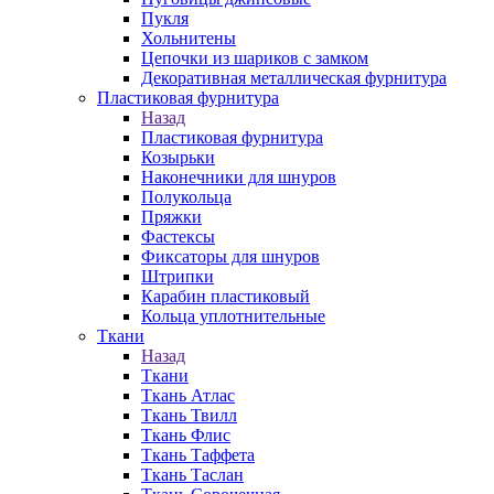
Пукля
Хольнитены
Цепочки из шариков с замком
Декоративная металлическая фурнитура
Пластиковая фурнитура
Назад
Пластиковая фурнитура
Козырьки
Наконечники для шнуров
Полукольца
Пряжки
Фастексы
Фиксаторы для шнуров
Штрипки
Карабин пластиковый
Кольца уплотнительные
Ткани
Назад
Ткани
Ткань Атлас
Ткань Твилл
Ткань Флис
Ткань Таффета
Ткань Таслан