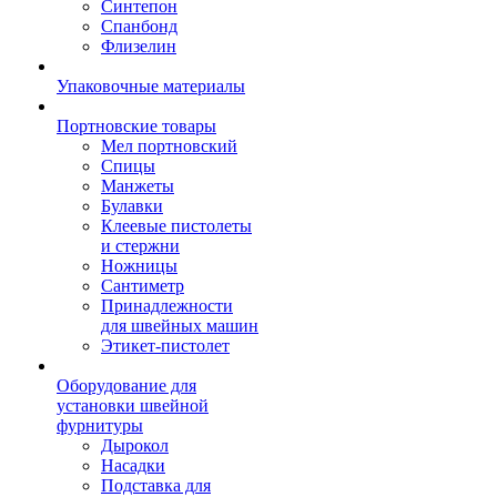
Синтепон
Спанбонд
Флизелин
Упаковочные материалы
Портновские товары
Мел портновский
Спицы
Манжеты
Булавки
Клеевые пистолеты
и стержни
Ножницы
Сантиметр
Принадлежности
для швейных машин
Этикет-пистолет
Оборудование для
установки швейной
фурнитуры
Дырокол
Насадки
Подставка для