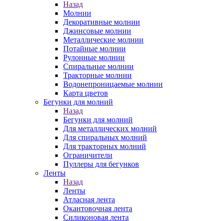
Назад
Молнии
Декоративные молнии
Джинсовые молнии
Металлические молнии
Потайные молнии
Рулонные молнии
Спиральные молнии
Тракторные молнии
Водонепроницаемые молнии
Карта цветов
Бегунки для молний
Назад
Бегунки для молний
Для металлических молний
Для спиральных молний
Для тракторных молний
Ограничители
Пуллеры для бегунков
Ленты
Назад
Ленты
Атласная лента
Окантовочная лента
Силиконовая лента