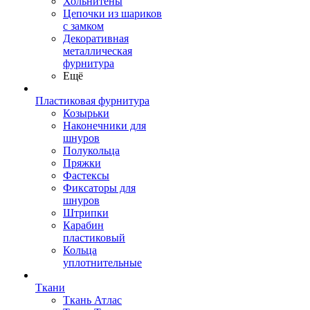
Хольнитены
Цепочки из шариков
с замком
Декоративная
металлическая
фурнитура
Ещё
Пластиковая фурнитура
Козырьки
Наконечники для
шнуров
Полукольца
Пряжки
Фастексы
Фиксаторы для
шнуров
Штрипки
Карабин
пластиковый
Кольца
уплотнительные
Ткани
Ткань Атлас