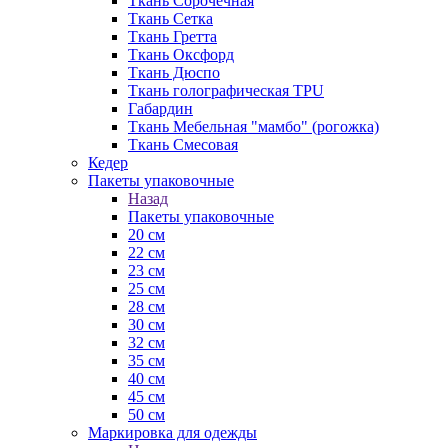
Ткань Сорочечная
Ткань Сетка
Ткань Гретта
Ткань Оксфорд
Ткань Дюспо
Ткань голографическая TPU
Габардин
Ткань Мебельная "мамбо" (рогожка)
Ткань Смесовая
Кедер
Пакеты упаковочные
Назад
Пакеты упаковочные
20 см
22 см
23 см
25 см
28 см
30 см
32 см
35 см
40 см
45 см
50 см
Маркировка для одежды