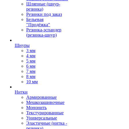
Шляпные (шнур-
резинка)
Резинки под заказ
Бельевая
"Продёжка"
Резинка-эспандер
(резинка-шнур)
Шнуры
3 мм
4 мм
5 мм
6 мм
7 мм
8 мм
10 мм
Нитки
Армированные
Мешкозашивочные
Мононить
Текстурированные
Универсальные
Эластичные (нитка -
резинка)