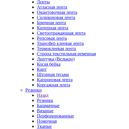
Ленты
Атласная лента
Окантовочная лента
Силиконовая лента
Брючная лента
Киперная лента
Светоотражающая лента
Репсовая лента
Трансфер клеевая лента
Термоклеевая лента
Стропа текстильная ременная
Липучка (Велькро)
Косая бейка
Кант
Шторная тесьма
Капроновая лента
Корсажная лента
Резинки
Назад
Резинки
Башмачные
Вязаные
Перфорированные
Помочная
Тканые