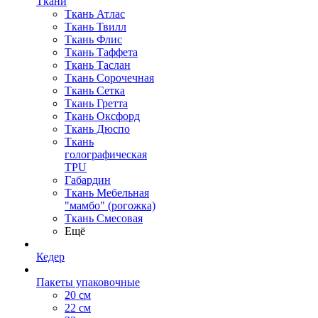
Ткани
Ткань Атлас
Ткань Твилл
Ткань Флис
Ткань Таффета
Ткань Таслан
Ткань Сорочечная
Ткань Сетка
Ткань Гретта
Ткань Оксфорд
Ткань Дюспо
Ткань
голографическая
TPU
Габардин
Ткань Мебельная
"мамбо" (рогожка)
Ткань Смесовая
Ещё
Кедер
Пакеты упаковочные
20 см
22 см