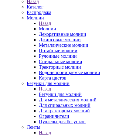
Назад
Каталог
Распродажа
Молнии
Назад
Молнии
Декоративные молнии
Джинсовые молнии
Металлические молнии
Потайные молнии
Рулонные молнии
Спиральные молнии
Тракторные молнии
Водонепроницаемые молнии
Карта цветов
Бегунки для молний
Назад
Бегунки для молний
Для металлических молний
Для спиральных молний
Для тракторных молний
Ограничители
Пуллеры для бегунков
Ленты
Назад