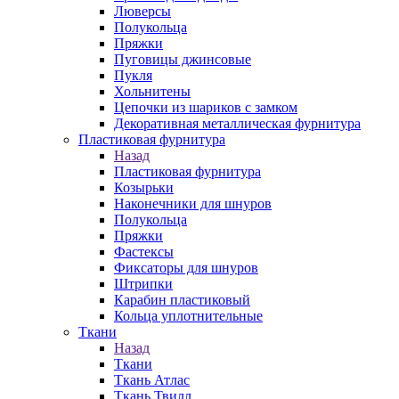
Люверсы
Полукольца
Пряжки
Пуговицы джинсовые
Пукля
Хольнитены
Цепочки из шариков с замком
Декоративная металлическая фурнитура
Пластиковая фурнитура
Назад
Пластиковая фурнитура
Козырьки
Наконечники для шнуров
Полукольца
Пряжки
Фастексы
Фиксаторы для шнуров
Штрипки
Карабин пластиковый
Кольца уплотнительные
Ткани
Назад
Ткани
Ткань Атлас
Ткань Твилл