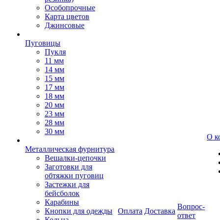
Особопрочные
Карта цветов
Джинсовые
Пуговицы
Пукля
11 мм
14 мм
15 мм
17 мм
18 мм
20 мм
23 мм
28 мм
30 мм
О к
Металлическая фурнитура
Вешалки-цепочки
Заготовки для
обтяжки пуговиц
Застежки для
бейсболок
Карабины
Вопрос-
Кнопки для одежды
Оплата
Доставка
ответ
Кольца