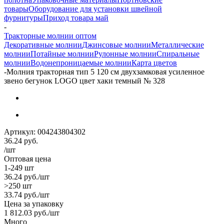
товары
Оборудование для установки швейной
фурнитуры
Приход товара май
-
Тракторные молнии оптом
Декоративные молнии
Джинсовые молнии
Металлические
молнии
Потайные молнии
Рулонные молнии
Спиральные
молнии
Водонепроницаемые молнии
Карта цветов
-
Молния тракторная тип 5 120 см двухзамковая усиленное
звено бегунок LOGO цвет хаки темный № 328
Артикул:
004243804302
36.24
руб.
/шт
Оптовая цена
1-249 шт
36.24
руб.
/шт
>250 шт
33.74
руб.
/шт
Цена за упаковку
1 812.03
руб.
/шт
Много