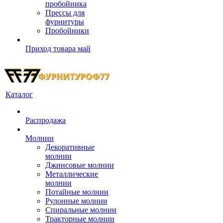
пробойника
Прессы для
фурнитуры
Пробойники
Приход товара май
Каталог
Распродажа
Молнии
Декоративные
молнии
Джинсовые молнии
Металлические
молнии
Потайные молнии
Рулонные молнии
Спиральные молнии
Тракторные молнии