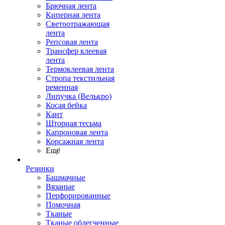
Брючная лента
Киперная лента
Светоотражающая
лента
Репсовая лента
Трансфер клеевая
лента
Термоклеевая лента
Стропа текстильная
ременная
Липучка (Велькро)
Косая бейка
Кант
Шторная тесьма
Капроновая лента
Корсажная лента
Ещё
Резинки
Башмачные
Вязаные
Перфорированные
Помочная
Тканые
Тканые облегченные