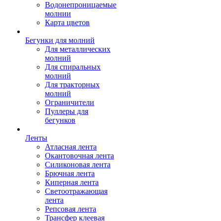
Водонепроницаемые
молнии
Карта цветов
Бегунки для молний
Для металлических
молний
Для спиральных
молний
Для тракторных
молний
Ограничители
Пуллеры для
бегунков
Ленты
Атласная лента
Окантовочная лента
Силиконовая лента
Брючная лента
Киперная лента
Светоотражающая
лента
Репсовая лента
Трансфер клеевая