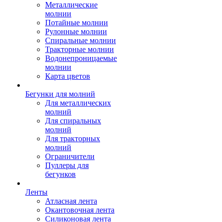
Металлические
молнии
Потайные молнии
Рулонные молнии
Спиральные молнии
Тракторные молнии
Водонепроницаемые
молнии
Карта цветов
Бегунки для молний
Для металлических
молний
Для спиральных
молний
Для тракторных
молний
Ограничители
Пуллеры для
бегунков
Ленты
Атласная лента
Окантовочная лента
Силиконовая лента