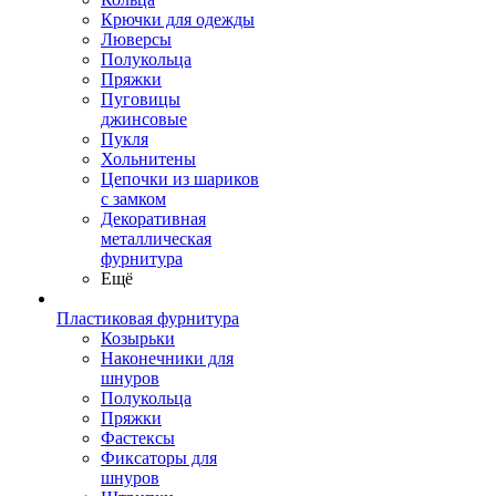
Крючки для одежды
Люверсы
Полукольца
Пряжки
Пуговицы
джинсовые
Пукля
Хольнитены
Цепочки из шариков
с замком
Декоративная
металлическая
фурнитура
Ещё
Пластиковая фурнитура
Козырьки
Наконечники для
шнуров
Полукольца
Пряжки
Фастексы
Фиксаторы для
шнуров