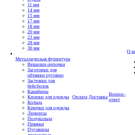
11 мм
14 мм
15 мм
17 мм
18 мм
20 мм
23 мм
28 мм
30 мм
О к
Металлическая фурнитура
Вешалки-цепочки
Заготовки для
обтяжки пуговиц
Застежки для
бейсболок
Карабины
Вопрос-
Кнопки для одежды
Оплата
Доставка
ответ
Кольца
Крючки для одежды
Люверсы
Полукольца
Пряжки
Пуговицы
джинсовые