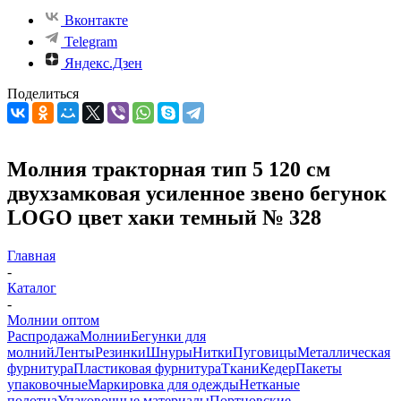
Вконтакте
Telegram
Яндекс.Дзен
Поделиться
Молния тракторная тип 5 120 см
двухзамковая усиленное звено бегунок
LOGO цвет хаки темный № 328
Главная
-
Каталог
-
Молнии оптом
Распродажа
Молнии
Бегунки для
молний
Ленты
Резинки
Шнуры
Нитки
Пуговицы
Металлическая
фурнитура
Пластиковая фурнитура
Ткани
Кедер
Пакеты
упаковочные
Маркировка для одежды
Нетканые
полотна
Упаковочные материалы
Портновские