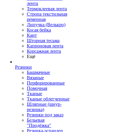
лента
Термоклеевая лента
Стропа текстильная
ременная
Липучка (Велькро)
Косая бейка
Кант
Шторная тесьма
Капроновая лента
Корсажная лента
Ещё
Резинки
Башмачные
Вязаные
Перфорированные
Помочная
Тканые
Тканые облегченные
Шляпные (шнур-
резинка)
Резинки под заказ
Бельевая
"Продёжка"
Резинка-эспандер