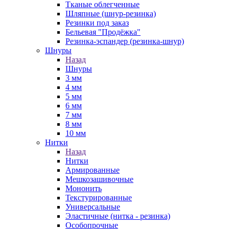
Тканые облегченные
Шляпные (шнур-резинка)
Резинки под заказ
Бельевая "Продёжка"
Резинка-эспандер (резинка-шнур)
Шнуры
Назад
Шнуры
3 мм
4 мм
5 мм
6 мм
7 мм
8 мм
10 мм
Нитки
Назад
Нитки
Армированные
Мешкозашивочные
Мононить
Текстурированные
Универсальные
Эластичные (нитка - резинка)
Особопрочные