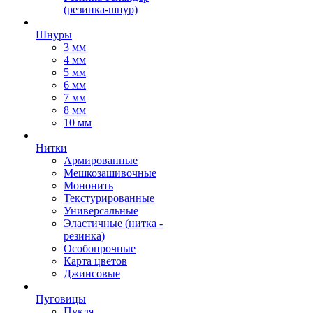
(резинка-шнур)
Шнуры
3 мм
4 мм
5 мм
6 мм
7 мм
8 мм
10 мм
Нитки
Армированные
Мешкозашивочные
Мононить
Текстурированные
Универсальные
Эластичные (нитка -
резинка)
Особопрочные
Карта цветов
Джинсовые
Пуговицы
Пукля