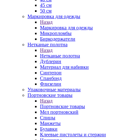
45 см
50 см
Маркировка для одежды
Назад
Маркировка для одежды
Микропломбы
Биркодержатели
Нетканые полотна
Назад
Нетканые полотна
Дублерин
Материал для набивки
Синтепон
Спанбонд
Флизелин
Упаковочные материалы
Портновские товары
Назад
Портновские товары
Мел портновский
Спицы
Манжеты
Булавки
Клеевые пистолеты и стержни