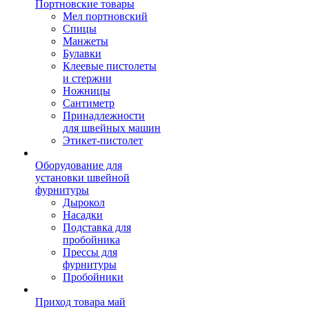
Портновские товары
Мел портновский
Спицы
Манжеты
Булавки
Клеевые пистолеты
и стержни
Ножницы
Сантиметр
Принадлежности
для швейных машин
Этикет-пистолет
Оборудование для
установки швейной
фурнитуры
Дырокол
Насадки
Подставка для
пробойника
Прессы для
фурнитуры
Пробойники
Приход товара май