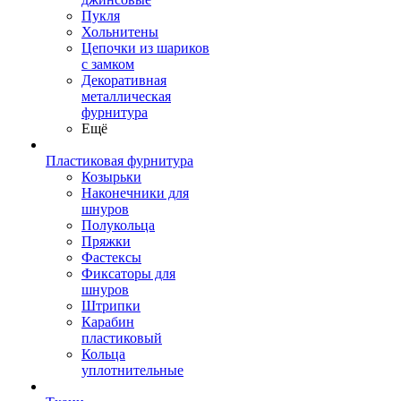
Пукля
Хольнитены
Цепочки из шариков
с замком
Декоративная
металлическая
фурнитура
Ещё
Пластиковая фурнитура
Козырьки
Наконечники для
шнуров
Полукольца
Пряжки
Фастексы
Фиксаторы для
шнуров
Штрипки
Карабин
пластиковый
Кольца
уплотнительные