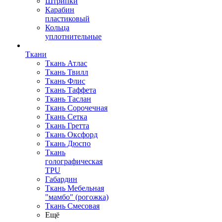
Штрипки
Карабин
пластиковый
Кольца
уплотнительные
Ткани
Ткань Атлас
Ткань Твилл
Ткань Флис
Ткань Таффета
Ткань Таслан
Ткань Сорочечная
Ткань Сетка
Ткань Гретта
Ткань Оксфорд
Ткань Дюспо
Ткань
голографическая
TPU
Габардин
Ткань Мебельная
"мамбо" (рогожка)
Ткань Смесовая
Ещё