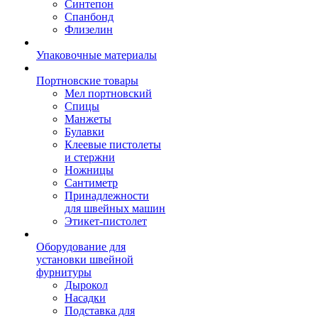
Синтепон
Спанбонд
Флизелин
Упаковочные материалы
Портновские товары
Мел портновский
Спицы
Манжеты
Булавки
Клеевые пистолеты
и стержни
Ножницы
Сантиметр
Принадлежности
для швейных машин
Этикет-пистолет
Оборудование для
установки швейной
фурнитуры
Дырокол
Насадки
Подставка для