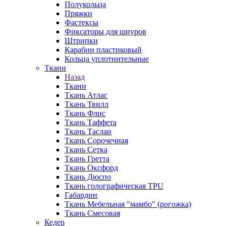
Полукольца
Пряжки
Фастексы
Фиксаторы для шнуров
Штрипки
Карабин пластиковый
Кольца уплотнительные
Ткани
Назад
Ткани
Ткань Атлас
Ткань Твилл
Ткань Флис
Ткань Таффета
Ткань Таслан
Ткань Сорочечная
Ткань Сетка
Ткань Гретта
Ткань Оксфорд
Ткань Дюспо
Ткань голографическая TPU
Габардин
Ткань Мебельная "мамбо" (рогожка)
Ткань Смесовая
Кедер