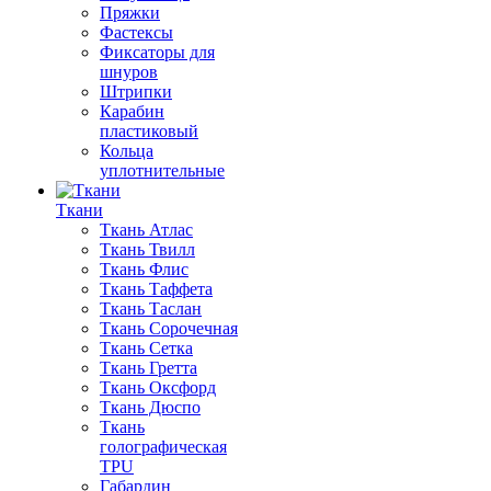
Пряжки
Фастексы
Фиксаторы для
шнуров
Штрипки
Карабин
пластиковый
Кольца
уплотнительные
Ткани
Ткань Атлас
Ткань Твилл
Ткань Флис
Ткань Таффета
Ткань Таслан
Ткань Сорочечная
Ткань Сетка
Ткань Гретта
Ткань Оксфорд
Ткань Дюспо
Ткань
голографическая
TPU
Габардин