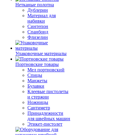
Нетканые полотна
Дублерин
Материал для
набивки
Синтепон
Спанбонд
Флизелин
Упаковочные материалы
Портновские товары
Мел портновский
Спицы
Манжеты
Булавки
Клеевые пистолеты
и стержни
Ножницы
Сантиметр
Принадлежности
для швейных машин
Этикет-пистолет