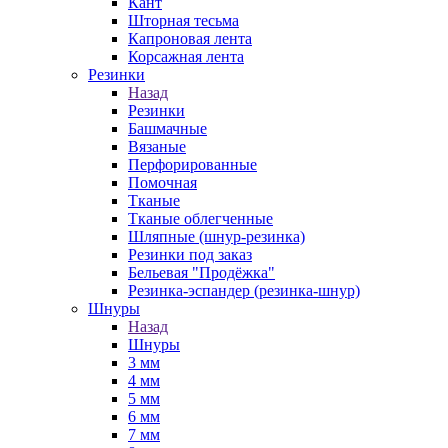
Кант
Шторная тесьма
Капроновая лента
Корсажная лента
Резинки
Назад
Резинки
Башмачные
Вязаные
Перфорированные
Помочная
Тканые
Тканые облегченные
Шляпные (шнур-резинка)
Резинки под заказ
Бельевая "Продёжка"
Резинка-эспандер (резинка-шнур)
Шнуры
Назад
Шнуры
3 мм
4 мм
5 мм
6 мм
7 мм