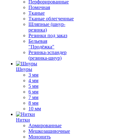
Перфорированные
Помочная
Тканые
Тканые облегченные
Шляпные (шнур-
резинка)
Резинки под заказ
Бельевая
"Продёжка"
Резинка-эспандер
(резинка-шнур)
Шнуры
3 мм
4 мм
5 мм
6 мм
7 мм
8 мм
10 мм
Нитки
Армированные
Мешкозашивочные
Мононить