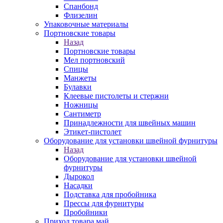
Спанбонд
Флизелин
Упаковочные материалы
Портновские товары
Назад
Портновские товары
Мел портновский
Спицы
Манжеты
Булавки
Клеевые пистолеты и стержни
Ножницы
Сантиметр
Принадлежности для швейных машин
Этикет-пистолет
Оборудование для установки швейной фурнитуры
Назад
Оборудование для установки швейной
фурнитуры
Дырокол
Насадки
Подставка для пробойника
Прессы для фурнитуры
Пробойники
Приход товара май