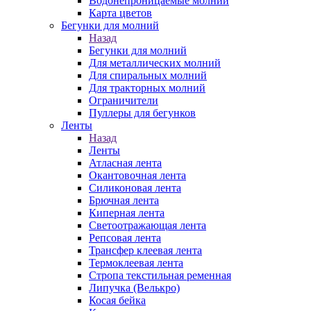
Водонепроницаемые молнии
Карта цветов
Бегунки для молний
Назад
Бегунки для молний
Для металлических молний
Для спиральных молний
Для тракторных молний
Ограничители
Пуллеры для бегунков
Ленты
Назад
Ленты
Атласная лента
Окантовочная лента
Силиконовая лента
Брючная лента
Киперная лента
Светоотражающая лента
Репсовая лента
Трансфер клеевая лента
Термоклеевая лента
Стропа текстильная ременная
Липучка (Велькро)
Косая бейка