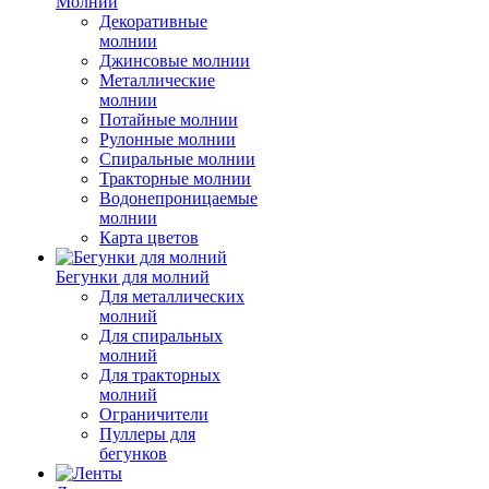
Молнии
Декоративные
молнии
Джинсовые молнии
Металлические
молнии
Потайные молнии
Рулонные молнии
Спиральные молнии
Тракторные молнии
Водонепроницаемые
молнии
Карта цветов
Бегунки для молний
Для металлических
молний
Для спиральных
молний
Для тракторных
молний
Ограничители
Пуллеры для
бегунков