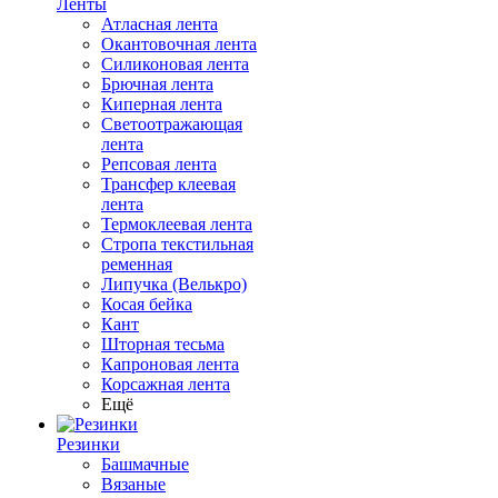
Ленты
Атласная лента
Окантовочная лента
Силиконовая лента
Брючная лента
Киперная лента
Светоотражающая
лента
Репсовая лента
Трансфер клеевая
лента
Термоклеевая лента
Стропа текстильная
ременная
Липучка (Велькро)
Косая бейка
Кант
Шторная тесьма
Капроновая лента
Корсажная лента
Ещё
Резинки
Башмачные
Вязаные