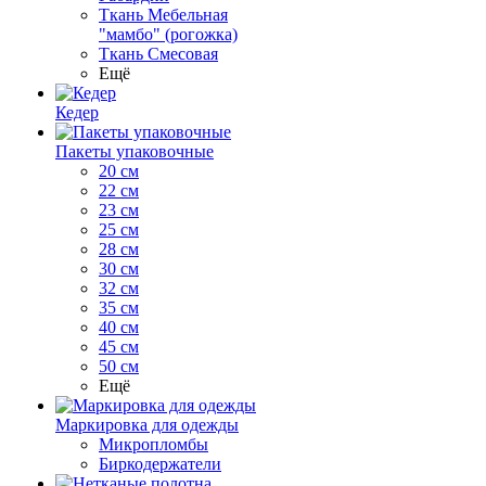
Ткань Мебельная
"мамбо" (рогожка)
Ткань Смесовая
Ещё
Кедер
Пакеты упаковочные
20 см
22 см
23 см
25 см
28 см
30 см
32 см
35 см
40 см
45 см
50 см
Ещё
Маркировка для одежды
Микропломбы
Биркодержатели