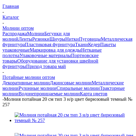
Главная
-
Каталог
-
Молнии оптом
Распродажа
Молнии
Бегунки для
молний
Ленты
Резинки
Шнуры
Нитки
Пуговицы
Металлическая
фурнитура
Пластиковая фурнитура
Ткани
Кедер
Пакеты
упаковочные
Маркировка для одежды
Нетканые
полотна
Упаковочные материалы
Портновские
товары
Оборудование для установки швейной
фурнитуры
Приход товара май
-
Потайные молнии оптом
Декоративные молнии
Джинсовые молнии
Металлические
молнии
Рулонные молнии
Спиральные молнии
Тракторные
молнии
Водонепроницаемые молнии
Карта цветов
-
Молния потайная 20 см тип 3 н/р цвет бирюзовый темный №
257