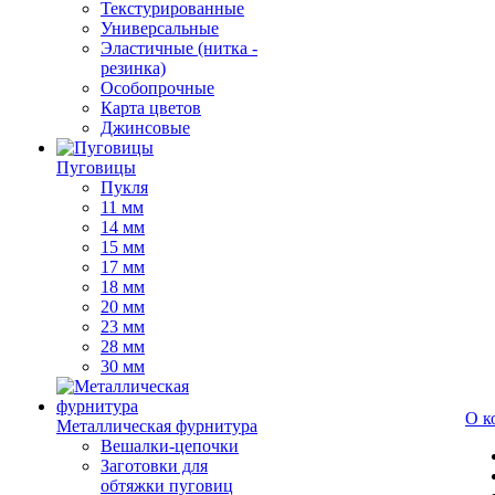
Текстурированные
Универсальные
Эластичные (нитка -
резинка)
Особопрочные
Карта цветов
Джинсовые
Пуговицы
Пукля
11 мм
14 мм
15 мм
17 мм
18 мм
20 мм
23 мм
28 мм
30 мм
О к
Металлическая фурнитура
Вешалки-цепочки
Заготовки для
обтяжки пуговиц