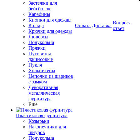
Застежки для
бейсболок
Карабины
Кнопки для одежды
Вопрос-
Кольца
Оплата
Доставка
ответ
Крючки для одежды
Люверсы
Полукольца
Пряжки
Пуговицы
джинсовые
Пукля
Хольнитены
Цепочки из шариков
с замком
Декоративная
металлическая
фурнитура
Ещё
Пластиковая фурнитура
Козырьки
Наконечники для
шнуров
Полукольца