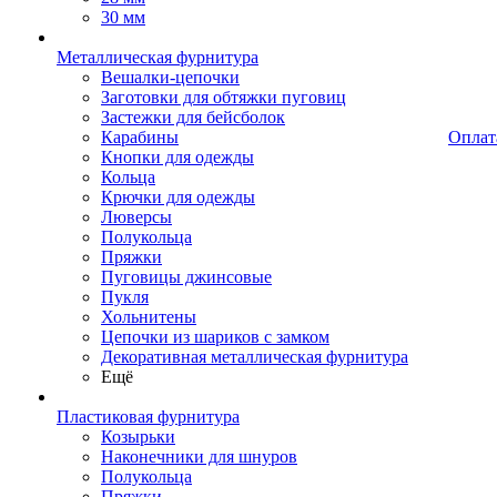
30 мм
Металлическая фурнитура
Вешалки-цепочки
Заготовки для обтяжки пуговиц
Застежки для бейсболок
Карабины
Оплат
Кнопки для одежды
Кольца
Крючки для одежды
Люверсы
Полукольца
Пряжки
Пуговицы джинсовые
Пукля
Хольнитены
Цепочки из шариков с замком
Декоративная металлическая фурнитура
Ещё
Пластиковая фурнитура
Козырьки
Наконечники для шнуров
Полукольца
Пряжки