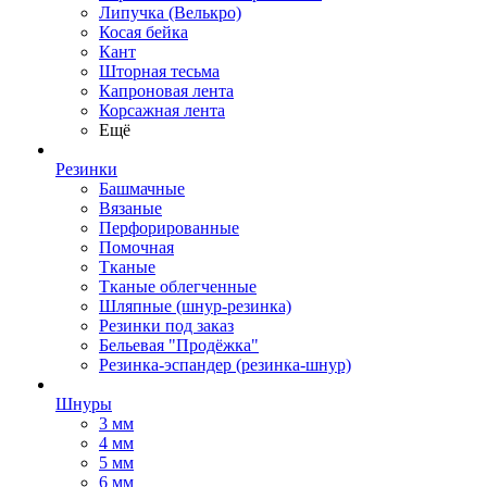
Липучка (Велькро)
Косая бейка
Кант
Шторная тесьма
Капроновая лента
Корсажная лента
Ещё
Резинки
Башмачные
Вязаные
Перфорированные
Помочная
Тканые
Тканые облегченные
Шляпные (шнур-резинка)
Резинки под заказ
Бельевая "Продёжка"
Резинка-эспандер (резинка-шнур)
Шнуры
3 мм
4 мм
5 мм
6 мм