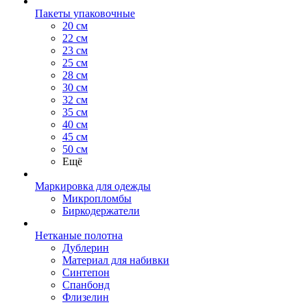
Пакеты упаковочные
20 см
22 см
23 см
25 см
28 см
30 см
32 см
35 см
40 см
45 см
50 см
Ещё
Маркировка для одежды
Микропломбы
Биркодержатели
Нетканые полотна
Дублерин
Материал для набивки
Синтепон
Спанбонд
Флизелин