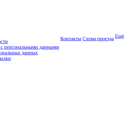
Ещё
Контакты
Схема проезда
ости
ы с персональными данными
сональных данных
сылки