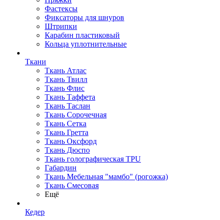
Фастексы
Фиксаторы для шнуров
Штрипки
Карабин пластиковый
Кольца уплотнительные
Ткани
Ткань Атлас
Ткань Твилл
Ткань Флис
Ткань Таффета
Ткань Таслан
Ткань Сорочечная
Ткань Сетка
Ткань Гретта
Ткань Оксфорд
Ткань Дюспо
Ткань голографическая TPU
Габардин
Ткань Мебельная "мамбо" (рогожка)
Ткань Смесовая
Ещё
Кедер