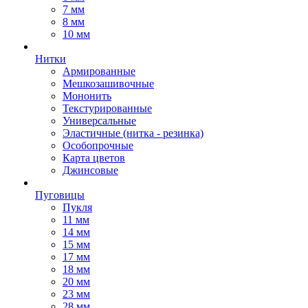
7 мм
8 мм
10 мм
Нитки
Армированные
Мешкозашивочные
Мононить
Текстурированные
Универсальные
Эластичные (нитка - резинка)
Особопрочные
Карта цветов
Джинсовые
Пуговицы
Пукля
11 мм
14 мм
15 мм
17 мм
18 мм
20 мм
23 мм
28 мм