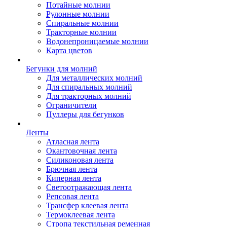
Потайные молнии
Рулонные молнии
Спиральные молнии
Тракторные молнии
Водонепроницаемые молнии
Карта цветов
Бегунки для молний
Для металлических молний
Для спиральных молний
Для тракторных молний
Ограничители
Пуллеры для бегунков
Ленты
Атласная лента
Окантовочная лента
Силиконовая лента
Брючная лента
Киперная лента
Светоотражающая лента
Репсовая лента
Трансфер клеевая лента
Термоклеевая лента
Стропа текстильная ременная