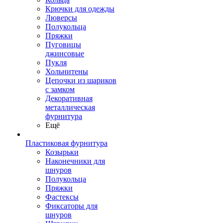
Крючки для одежды
Люверсы
Полукольца
Пряжки
Пуговицы
джинсовые
Пукля
Хольнитены
Цепочки из шариков
с замком
Декоративная
металлическая
фурнитура
Ещё
Пластиковая фурнитура
Козырьки
Наконечники для
шнуров
Полукольца
Пряжки
Фастексы
Фиксаторы для
шнуров