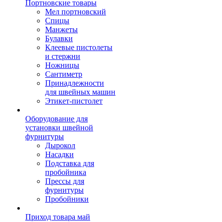
Портновские товары
Мел портновский
Спицы
Манжеты
Булавки
Клеевые пистолеты
и стержни
Ножницы
Сантиметр
Принадлежности
для швейных машин
Этикет-пистолет
Оборудование для
установки швейной
фурнитуры
Дырокол
Насадки
Подставка для
пробойника
Прессы для
фурнитуры
Пробойники
Приход товара май