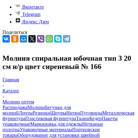
Вконтакте
Telegram
Яндекс.Дзен
Поделиться
Молния спиральная юбочная тип 3 20
см н/р цвет сиреневый № 166
Главная
-
Каталог
-
Молнии оптом
Распродажа
Молнии
Бегунки для
молний
Ленты
Резинки
Шнуры
Нитки
Пуговицы
Металлическая
фурнитура
Пластиковая фурнитура
Ткани
Кедер
Пакеты
упаковочные
Маркировка для одежды
Нетканые
полотна
Упаковочные материалы
Портновские
товары
Оборудование для установки швейной