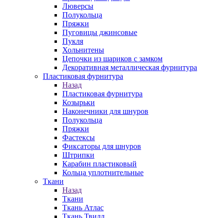
Люверсы
Полукольца
Пряжки
Пуговицы джинсовые
Пукля
Хольнитены
Цепочки из шариков с замком
Декоративная металлическая фурнитура
Пластиковая фурнитура
Назад
Пластиковая фурнитура
Козырьки
Наконечники для шнуров
Полукольца
Пряжки
Фастексы
Фиксаторы для шнуров
Штрипки
Карабин пластиковый
Кольца уплотнительные
Ткани
Назад
Ткани
Ткань Атлас
Ткань Твилл