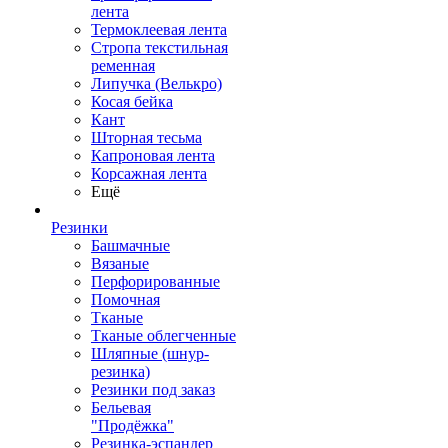
лента
Термоклеевая лента
Стропа текстильная
ременная
Липучка (Велькро)
Косая бейка
Кант
Шторная тесьма
Капроновая лента
Корсажная лента
Ещё
Резинки
Башмачные
Вязаные
Перфорированные
Помочная
Тканые
Тканые облегченные
Шляпные (шнур-
резинка)
Резинки под заказ
Бельевая
"Продёжка"
Резинка-эспандер