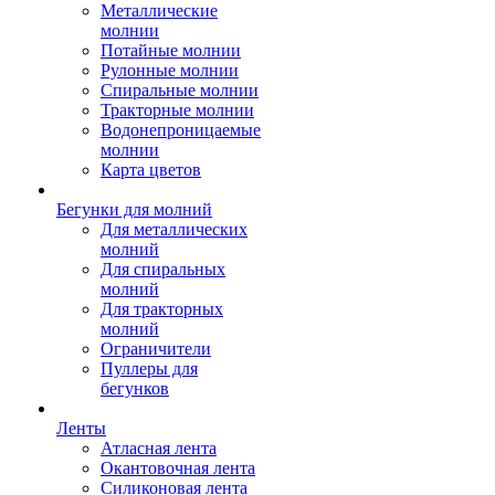
Металлические
молнии
Потайные молнии
Рулонные молнии
Спиральные молнии
Тракторные молнии
Водонепроницаемые
молнии
Карта цветов
Бегунки для молний
Для металлических
молний
Для спиральных
молний
Для тракторных
молний
Ограничители
Пуллеры для
бегунков
Ленты
Атласная лента
Окантовочная лента
Силиконовая лента