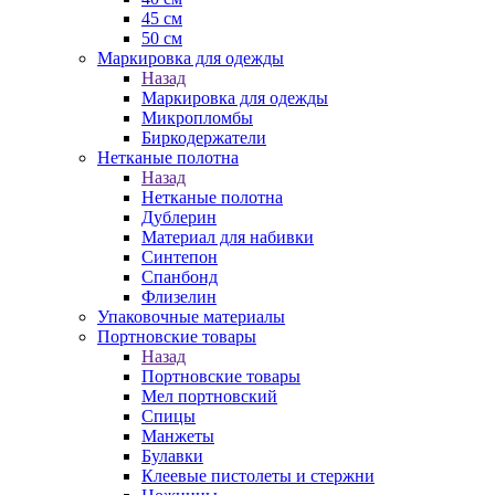
45 см
50 см
Маркировка для одежды
Назад
Маркировка для одежды
Микропломбы
Биркодержатели
Нетканые полотна
Назад
Нетканые полотна
Дублерин
Материал для набивки
Синтепон
Спанбонд
Флизелин
Упаковочные материалы
Портновские товары
Назад
Портновские товары
Мел портновский
Спицы
Манжеты
Булавки
Клеевые пистолеты и стержни