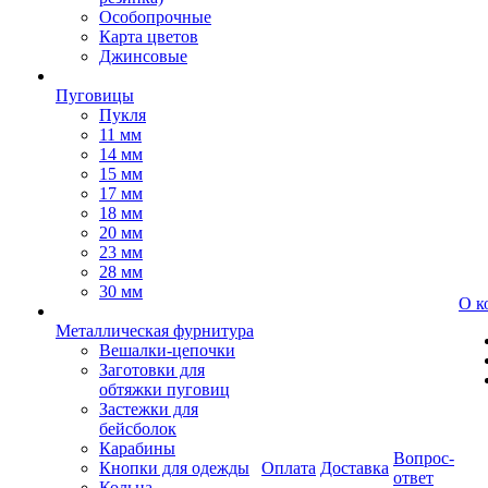
Особопрочные
Карта цветов
Джинсовые
Пуговицы
Пукля
11 мм
14 мм
15 мм
17 мм
18 мм
20 мм
23 мм
28 мм
30 мм
О к
Металлическая фурнитура
Вешалки-цепочки
Заготовки для
обтяжки пуговиц
Застежки для
бейсболок
Карабины
Вопрос-
Кнопки для одежды
Оплата
Доставка
ответ
Кольца