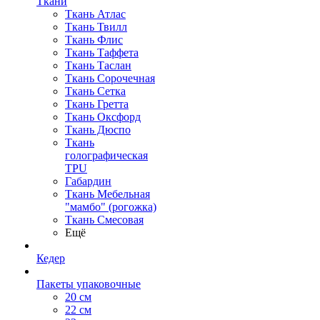
Ткани
Ткань Атлас
Ткань Твилл
Ткань Флис
Ткань Таффета
Ткань Таслан
Ткань Сорочечная
Ткань Сетка
Ткань Гретта
Ткань Оксфорд
Ткань Дюспо
Ткань
голографическая
TPU
Габардин
Ткань Мебельная
"мамбо" (рогожка)
Ткань Смесовая
Ещё
Кедер
Пакеты упаковочные
20 см
22 см