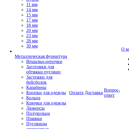
11 мм
14 мм
15 мм
17 мм
18 мм
20 мм
23 мм
28 мм
30 мм
О к
Металлическая фурнитура
Вешалки-цепочки
Заготовки для
обтяжки пуговиц
Застежки для
бейсболок
Карабины
Вопрос-
Кнопки для одежды
Оплата
Доставка
ответ
Кольца
Крючки для одежды
Люверсы
Полукольца
Пряжки
Пуговицы
джинсовые