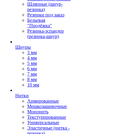
Шляпные (шнур-
резинка)
Резинки под заказ
Бельевая
"Продёжка"
Резинка-эспандер
(резинка-шнур)
Шнуры
3 мм
4 мм
5 мм
6 мм
7 мм
8 мм
10 мм
Нитки
Армированные
Мешкозашивочные
Мононить
Текстурированные
Универсальные
Эластичные (нитка -
резинка)