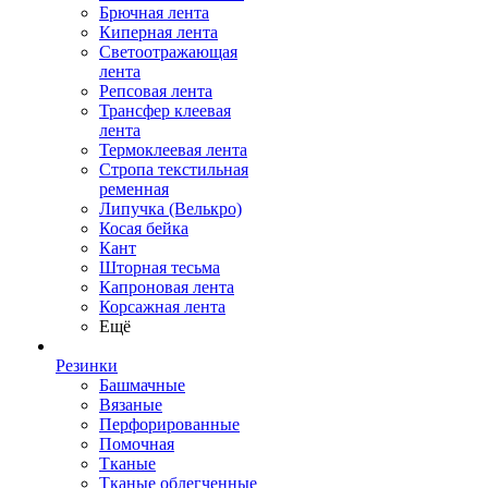
Брючная лента
Киперная лента
Светоотражающая
лента
Репсовая лента
Трансфер клеевая
лента
Термоклеевая лента
Стропа текстильная
ременная
Липучка (Велькро)
Косая бейка
Кант
Шторная тесьма
Капроновая лента
Корсажная лента
Ещё
Резинки
Башмачные
Вязаные
Перфорированные
Помочная
Тканые
Тканые облегченные