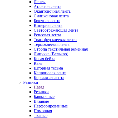
Ленты
Атласная лента
Окантовочная лента
Силиконовая лента
Брючная лента
Киперная лента
Светоотражающая лента
Репсовая лента
Трансфер клеевая лента
Термоклеевая лента
Стропа текстильная ременная
Липучка (Велькро)
Косая бейка
Кант
Шторная тесьма
Капроновая лента
Корсажная лента
Резинки
Назад
Резинки
Башмачные
Вязаные
Перфорированные
Помочная
Тканые