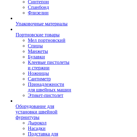
Синтепон
Спанбонд
Флизелин
Упаковочные материалы
Портновские товары
Мел портновский
Спицы
Манжеты
Булавки
Клеевые пистолеты
и стержни
Ножницы
Сантиметр
Принадлежности
для швейных машин
Этикет-пистолет
Оборудование для
установки швейной
фурнитуры
Дырокол
Насадки
Подставка для