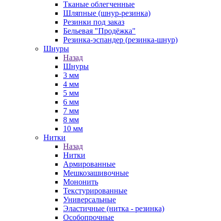
Тканые облегченные
Шляпные (шнур-резинка)
Резинки под заказ
Бельевая "Продёжка"
Резинка-эспандер (резинка-шнур)
Шнуры
Назад
Шнуры
3 мм
4 мм
5 мм
6 мм
7 мм
8 мм
10 мм
Нитки
Назад
Нитки
Армированные
Мешкозашивочные
Мононить
Текстурированные
Универсальные
Эластичные (нитка - резинка)
Особопрочные