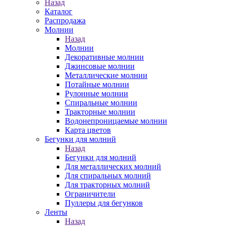
Назад
Каталог
Распродажа
Молнии
Назад
Молнии
Декоративные молнии
Джинсовые молнии
Металлические молнии
Потайные молнии
Рулонные молнии
Спиральные молнии
Тракторные молнии
Водонепроницаемые молнии
Карта цветов
Бегунки для молний
Назад
Бегунки для молний
Для металлических молний
Для спиральных молний
Для тракторных молний
Ограничители
Пуллеры для бегунков
Ленты
Назад