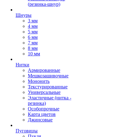
(резинка-шнур)
Шнуры
3 мм
4 мм
5 мм
6 мм
7 мм
8 мм
10 мм
Нитки
Армированные
Мешкозашивочные
Мононить
Текстурированные
Универсальные
Эластичные (нитка -
резинка)
Особопрочные
Карта цветов
Джинсовые
Пуговицы
Пукля