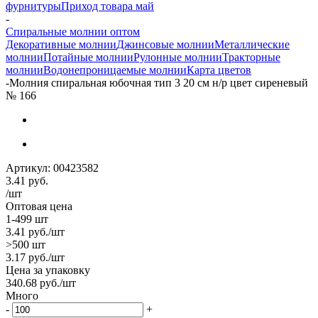
фурнитуры
Приход товара май
-
Спиральные молнии оптом
Декоративные молнии
Джинсовые молнии
Металлические
молнии
Потайные молнии
Рулонные молнии
Тракторные
молнии
Водонепроницаемые молнии
Карта цветов
-
Молния спиральная юбочная тип 3 20 см н/р цвет сиреневый
№ 166
Артикул:
00423582
3.41
руб.
/шт
Оптовая цена
1-499 шт
3.41
руб.
/шт
>500 шт
3.17
руб.
/шт
Цена за упаковку
340.68
руб.
/шт
Много
-
+