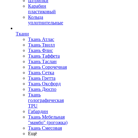
Штрипки
Карабин
пластиковый
Кольца
уплотнительные
Ткани
Ткань Атлас
Ткань Твилл
Ткань Флис
Ткань Таффета
Ткань Таслан
Ткань Сорочечная
Ткань Сетка
Ткань Гретта
Ткань Оксфорд
Ткань Дюспо
Ткань
голографическая
TPU
Габардин
Ткань Мебельная
"мамбо" (рогожка)
Ткань Смесовая
Ещё