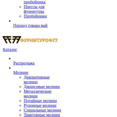
пробойника
Прессы для
фурнитуры
Пробойники
Приход товара май
Каталог
Распродажа
Молнии
Декоративные
молнии
Джинсовые молнии
Металлические
молнии
Потайные молнии
Рулонные молнии
Спиральные молнии
Тракторные молнии