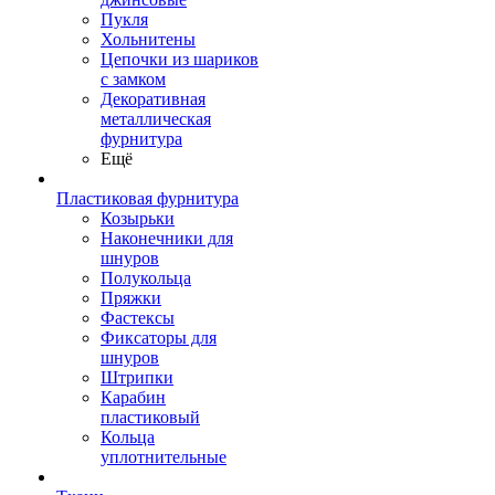
Пукля
Хольнитены
Цепочки из шариков
с замком
Декоративная
металлическая
фурнитура
Ещё
Пластиковая фурнитура
Козырьки
Наконечники для
шнуров
Полукольца
Пряжки
Фастексы
Фиксаторы для
шнуров
Штрипки
Карабин
пластиковый
Кольца
уплотнительные