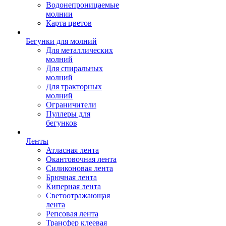
Водонепроницаемые
молнии
Карта цветов
Бегунки для молний
Для металлических
молний
Для спиральных
молний
Для тракторных
молний
Ограничители
Пуллеры для
бегунков
Ленты
Атласная лента
Окантовочная лента
Силиконовая лента
Брючная лента
Киперная лента
Светоотражающая
лента
Репсовая лента
Трансфер клеевая