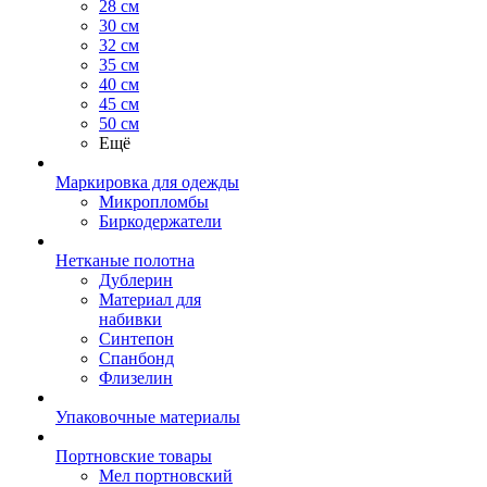
28 см
30 см
32 см
35 см
40 см
45 см
50 см
Ещё
Маркировка для одежды
Микропломбы
Биркодержатели
Нетканые полотна
Дублерин
Материал для
набивки
Синтепон
Спанбонд
Флизелин
Упаковочные материалы
Портновские товары
Мел портновский