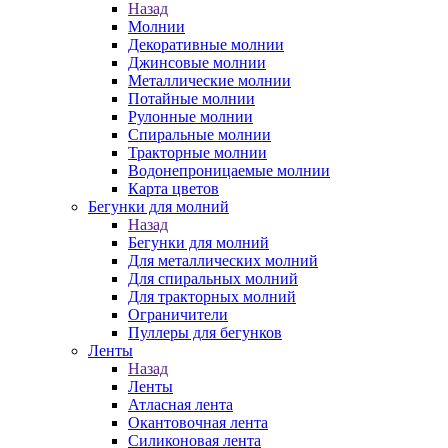
Назад
Молнии
Декоративные молнии
Джинсовые молнии
Металлические молнии
Потайные молнии
Рулонные молнии
Спиральные молнии
Тракторные молнии
Водонепроницаемые молнии
Карта цветов
Бегунки для молний
Назад
Бегунки для молний
Для металлических молний
Для спиральных молний
Для тракторных молний
Ограничители
Пуллеры для бегунков
Ленты
Назад
Ленты
Атласная лента
Окантовочная лента
Силиконовая лента