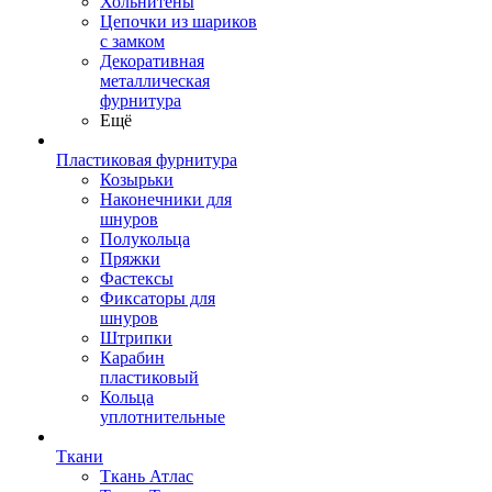
Хольнитены
Цепочки из шариков
с замком
Декоративная
металлическая
фурнитура
Ещё
Пластиковая фурнитура
Козырьки
Наконечники для
шнуров
Полукольца
Пряжки
Фастексы
Фиксаторы для
шнуров
Штрипки
Карабин
пластиковый
Кольца
уплотнительные
Ткани
Ткань Атлас