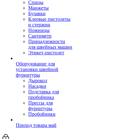
Спицы
Манжеты
Булавки
Клеевые пистолеты
и стержни
Ножницы
Сантиметр
Принадлежности
для швейных машин
Этикет-пистолет
Оборудование для
установки швейной
фурнитуры
Дырокол
Насадки
Подставка для
пробойника
Прессы для
фурнитуры
Пробойники
Приход товара май