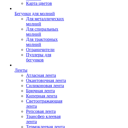
Карта цветов
Бегунки для молний
Для металлических
молний
Для спиральных
молний
Для тракторных
молний
Ограничители
Пуллеры для
бегунков
Ленты
Атласная лента
Окантовочная лента
Силиконовая лента
Брючная лента
Киперная лента
Светоотражающая
лента
Репсовая лента
Трансфер клеевая
лента
Термоклеевая лента