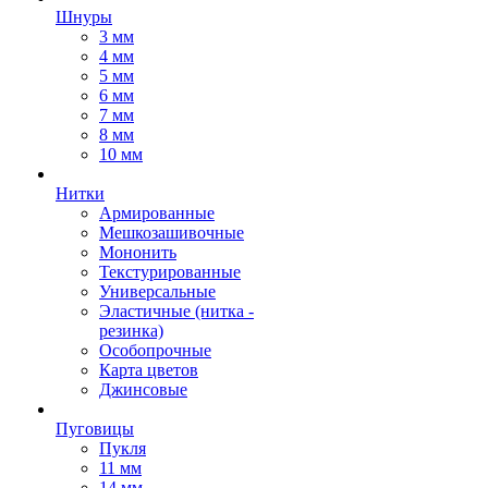
Шнуры
3 мм
4 мм
5 мм
6 мм
7 мм
8 мм
10 мм
Нитки
Армированные
Мешкозашивочные
Мононить
Текстурированные
Универсальные
Эластичные (нитка -
резинка)
Особопрочные
Карта цветов
Джинсовые
Пуговицы
Пукля
11 мм
14 мм