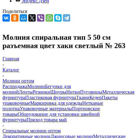
Яндекс.Дзен
Поделиться
Молния спиральная тип 5 50 см
разъемная цвет хаки светлый № 263
Главная
-
Каталог
-
Молнии оптом
Распродажа
Молнии
Бегунки для
молний
Ленты
Резинки
Шнуры
Нитки
Пуговицы
Металлическая
фурнитура
Пластиковая фурнитура
Ткани
Кедер
Пакеты
упаковочные
Маркировка для одежды
Нетканые
полотна
Упаковочные материалы
Портновские
товары
Оборудование для установки швейной
фурнитуры
Приход товара май
-
Спиральные молнии оптом
Декоративные молнии
Джинсовые молнии
Металлические