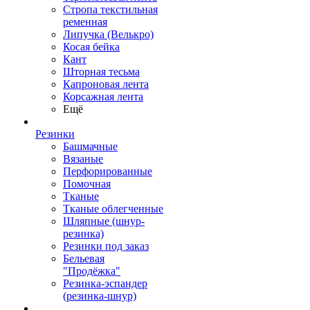
Стропа текстильная
ременная
Липучка (Велькро)
Косая бейка
Кант
Шторная тесьма
Капроновая лента
Корсажная лента
Ещё
Резинки
Башмачные
Вязаные
Перфорированные
Помочная
Тканые
Тканые облегченные
Шляпные (шнур-
резинка)
Резинки под заказ
Бельевая
"Продёжка"
Резинка-эспандер
(резинка-шнур)