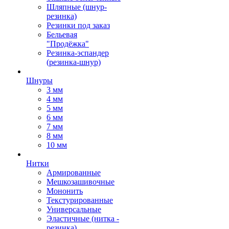
Шляпные (шнур-
резинка)
Резинки под заказ
Бельевая
"Продёжка"
Резинка-эспандер
(резинка-шнур)
Шнуры
3 мм
4 мм
5 мм
6 мм
7 мм
8 мм
10 мм
Нитки
Армированные
Мешкозашивочные
Мононить
Текстурированные
Универсальные
Эластичные (нитка -
резинка)