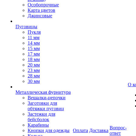
Особопрочные
Карта цветов
Джинсовые
Пуговицы
Пукля
11 мм
14 мм
15 мм
17 мм
18 мм
20 мм
23 мм
28 мм
30 мм
О к
Металлическая фурнитура
Вешалки-цепочки
Заготовки для
обтяжки пуговиц
Застежки для
бейсболок
Карабины
Вопрос-
Кнопки для одежды
Оплата
Доставка
ответ
Кольца