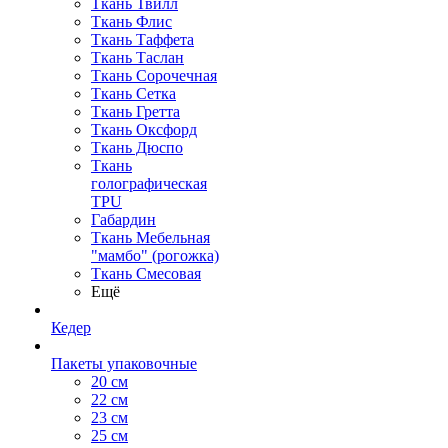
Ткань Твилл
Ткань Флис
Ткань Таффета
Ткань Таслан
Ткань Сорочечная
Ткань Сетка
Ткань Гретта
Ткань Оксфорд
Ткань Дюспо
Ткань
голографическая
TPU
Габардин
Ткань Мебельная
"мамбо" (рогожка)
Ткань Смесовая
Ещё
Кедер
Пакеты упаковочные
20 см
22 см
23 см
25 см