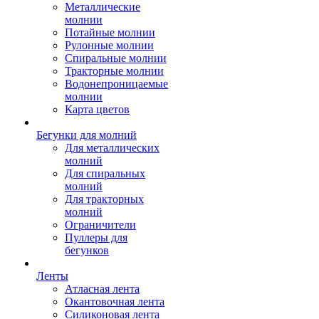
Металлические
молнии
Потайные молнии
Рулонные молнии
Спиральные молнии
Тракторные молнии
Водонепроницаемые
молнии
Карта цветов
Бегунки для молний
Для металлических
молний
Для спиральных
молний
Для тракторных
молний
Ограничители
Пуллеры для
бегунков
Ленты
Атласная лента
Окантовочная лента
Силиконовая лента