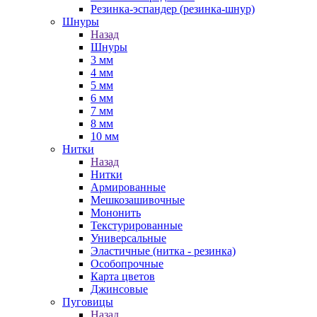
Резинка-эспандер (резинка-шнур)
Шнуры
Назад
Шнуры
3 мм
4 мм
5 мм
6 мм
7 мм
8 мм
10 мм
Нитки
Назад
Нитки
Армированные
Мешкозашивочные
Мононить
Текстурированные
Универсальные
Эластичные (нитка - резинка)
Особопрочные
Карта цветов
Джинсовые
Пуговицы
Назад