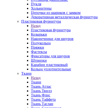
Пукля
Хольнитены
Цепочки из шариков с замком
Декоративная металлическая фурнитура
Пластиковая фурнитура
Назад
Пластиковая фурнитура
Козырьки
Наконечники для шнуров
Полукольца
Пряжки
Фастексы
Фиксаторы для шнуров
Штрипки
Карабин пластиковый
Кольца уплотнительные
Ткани
Назад
Ткани
Ткань Атлас
Ткань Твилл
Ткань Флис
Ткань Таффета
Ткань Таслан