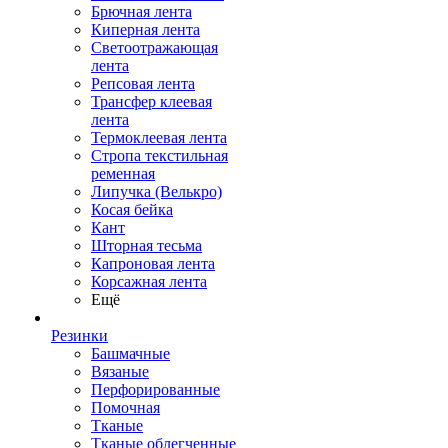
Брючная лента
Киперная лента
Светоотражающая
лента
Репсовая лента
Трансфер клеевая
лента
Термоклеевая лента
Стропа текстильная
ременная
Липучка (Велькро)
Косая бейка
Кант
Шторная тесьма
Капроновая лента
Корсажная лента
Ещё
Резинки
Башмачные
Вязаные
Перфорированные
Помочная
Тканые
Тканые облегченные