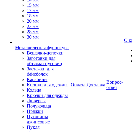
15 мм
17 мм
18 мм
20 мм
23 мм
28 мм
30 мм
О к
Металлическая фурнитура
Вешалки-цепочки
Заготовки для
обтяжки пуговиц
Застежки для
бейсболок
Карабины
Вопрос-
Кнопки для одежды
Оплата
Доставка
ответ
Кольца
Крючки для одежды
Люверсы
Полукольца
Пряжки
Пуговицы
джинсовые
Пукля