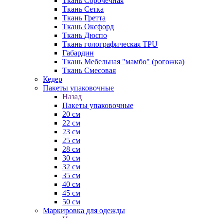
Ткань Сорочечная
Ткань Сетка
Ткань Гретта
Ткань Оксфорд
Ткань Дюспо
Ткань голографическая TPU
Габардин
Ткань Мебельная "мамбо" (рогожка)
Ткань Смесовая
Кедер
Пакеты упаковочные
Назад
Пакеты упаковочные
20 см
22 см
23 см
25 см
28 см
30 см
32 см
35 см
40 см
45 см
50 см
Маркировка для одежды