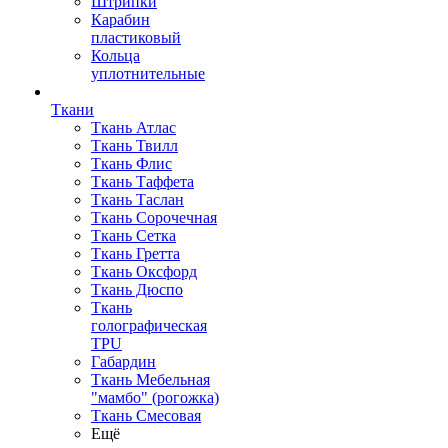
Штрипки
Карабин
пластиковый
Кольца
уплотнительные
Ткани
Ткань Атлас
Ткань Твилл
Ткань Флис
Ткань Таффета
Ткань Таслан
Ткань Сорочечная
Ткань Сетка
Ткань Гретта
Ткань Оксфорд
Ткань Дюспо
Ткань
голографическая
TPU
Габардин
Ткань Мебельная
"мамбо" (рогожка)
Ткань Смесовая
Ещё