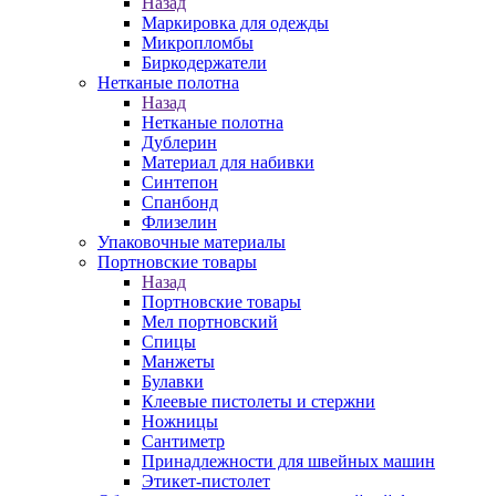
Назад
Маркировка для одежды
Микропломбы
Биркодержатели
Нетканые полотна
Назад
Нетканые полотна
Дублерин
Материал для набивки
Синтепон
Спанбонд
Флизелин
Упаковочные материалы
Портновские товары
Назад
Портновские товары
Мел портновский
Спицы
Манжеты
Булавки
Клеевые пистолеты и стержни
Ножницы
Сантиметр
Принадлежности для швейных машин
Этикет-пистолет