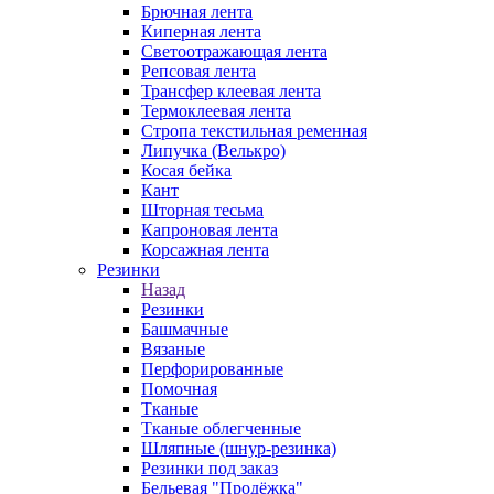
Брючная лента
Киперная лента
Светоотражающая лента
Репсовая лента
Трансфер клеевая лента
Термоклеевая лента
Стропа текстильная ременная
Липучка (Велькро)
Косая бейка
Кант
Шторная тесьма
Капроновая лента
Корсажная лента
Резинки
Назад
Резинки
Башмачные
Вязаные
Перфорированные
Помочная
Тканые
Тканые облегченные
Шляпные (шнур-резинка)
Резинки под заказ
Бельевая "Продёжка"