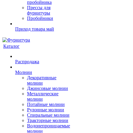
пробойника
Прессы для
фурнитуры
Пробойники
Приход товара май
Каталог
Распродажа
Молнии
Декоративные
молнии
Джинсовые молнии
Металлические
молнии
Потайные молнии
Рулонные молнии
Спиральные молнии
Тракторные молнии
Водонепроницаемые
молнии