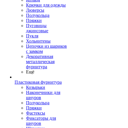
Крючки для одежды
Люверсы
Полукольца
Пряжки
Пуговицы
джинсовые
Пукля
Хольнитены
Цепочки из шариков
с замком
Декоративная
металлическая
фурнитура
Ещё
Пластиковая фурнитура
Козырьки
Наконечники для
шнуров
Полукольца
Пряжки
Фастексы
Фиксаторы для
шнуров