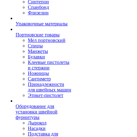
Синтепон
Спанбонд
Флизелин
Упаковочные материалы
Портновские товары
Мел портновский
Спицы
Манжеты
Булавки
Клеевые пистолеты
и стержни
Ножницы
Сантиметр
Принадлежности
для швейных машин
Этикет-пистолет
Оборудование для
установки швейной
фурнитуры
Дырокол
Насадки
Подставка для