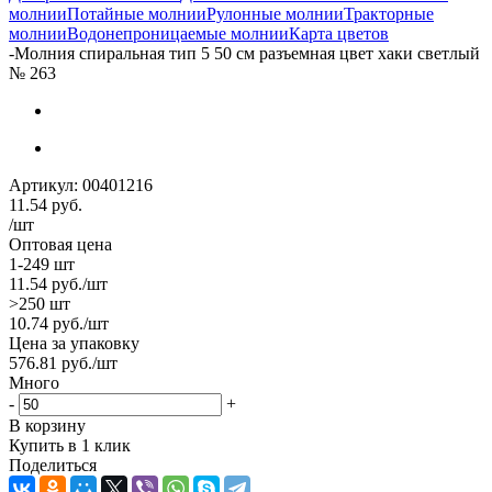
молнии
Потайные молнии
Рулонные молнии
Тракторные
молнии
Водонепроницаемые молнии
Карта цветов
-
Молния спиральная тип 5 50 см разъемная цвет хаки светлый
№ 263
Артикул:
00401216
11.54
руб.
/шт
Оптовая цена
1-249 шт
11.54
руб.
/шт
>250 шт
10.74
руб.
/шт
Цена за упаковку
576.81
руб.
/шт
Много
-
+
В корзину
Купить в 1 клик
Поделиться