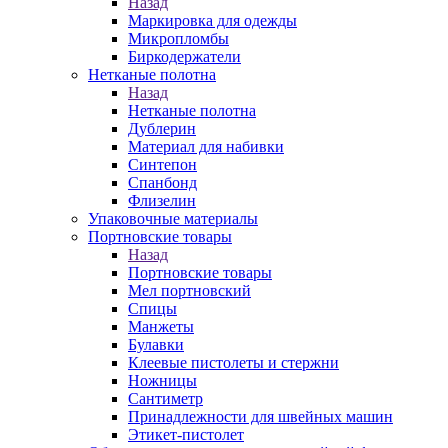
Назад
Маркировка для одежды
Микропломбы
Биркодержатели
Нетканые полотна
Назад
Нетканые полотна
Дублерин
Материал для набивки
Синтепон
Спанбонд
Флизелин
Упаковочные материалы
Портновские товары
Назад
Портновские товары
Мел портновский
Спицы
Манжеты
Булавки
Клеевые пистолеты и стержни
Ножницы
Сантиметр
Принадлежности для швейных машин
Этикет-пистолет