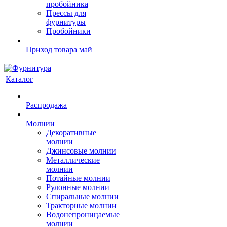
пробойника
Прессы для
фурнитуры
Пробойники
Приход товара май
Каталог
Распродажа
Молнии
Декоративные
молнии
Джинсовые молнии
Металлические
молнии
Потайные молнии
Рулонные молнии
Спиральные молнии
Тракторные молнии
Водонепроницаемые
молнии