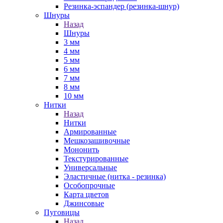
Резинка-эспандер (резинка-шнур)
Шнуры
Назад
Шнуры
3 мм
4 мм
5 мм
6 мм
7 мм
8 мм
10 мм
Нитки
Назад
Нитки
Армированные
Мешкозашивочные
Мононить
Текстурированные
Универсальные
Эластичные (нитка - резинка)
Особопрочные
Карта цветов
Джинсовые
Пуговицы
Назад