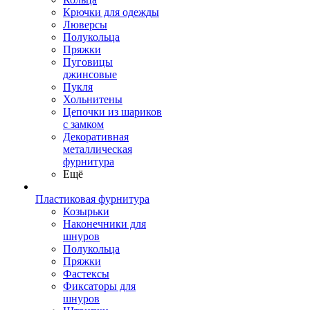
Крючки для одежды
Люверсы
Полукольца
Пряжки
Пуговицы
джинсовые
Пукля
Хольнитены
Цепочки из шариков
с замком
Декоративная
металлическая
фурнитура
Ещё
Пластиковая фурнитура
Козырьки
Наконечники для
шнуров
Полукольца
Пряжки
Фастексы
Фиксаторы для
шнуров