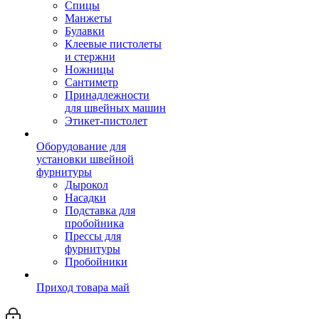
Спицы
Манжеты
Булавки
Клеевые пистолеты
и стержни
Ножницы
Сантиметр
Принадлежности
для швейных машин
Этикет-пистолет
Оборудование для
установки швейной
фурнитуры
Дырокол
Насадки
Подставка для
пробойника
Прессы для
фурнитуры
Пробойники
Приход товара май