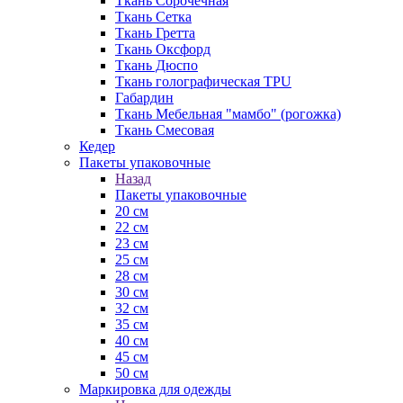
Ткань Сорочечная
Ткань Сетка
Ткань Гретта
Ткань Оксфорд
Ткань Дюспо
Ткань голографическая TPU
Габардин
Ткань Мебельная "мамбо" (рогожка)
Ткань Смесовая
Кедер
Пакеты упаковочные
Назад
Пакеты упаковочные
20 см
22 см
23 см
25 см
28 см
30 см
32 см
35 см
40 см
45 см
50 см
Маркировка для одежды