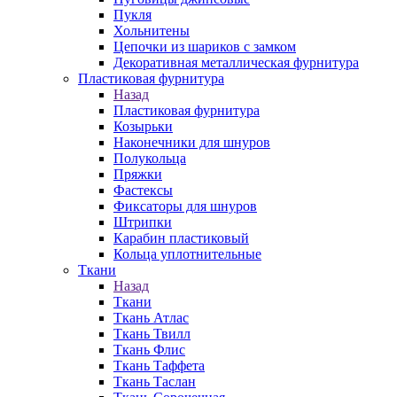
Пукля
Хольнитены
Цепочки из шариков с замком
Декоративная металлическая фурнитура
Пластиковая фурнитура
Назад
Пластиковая фурнитура
Козырьки
Наконечники для шнуров
Полукольца
Пряжки
Фастексы
Фиксаторы для шнуров
Штрипки
Карабин пластиковый
Кольца уплотнительные
Ткани
Назад
Ткани
Ткань Атлас
Ткань Твилл
Ткань Флис
Ткань Таффета
Ткань Таслан