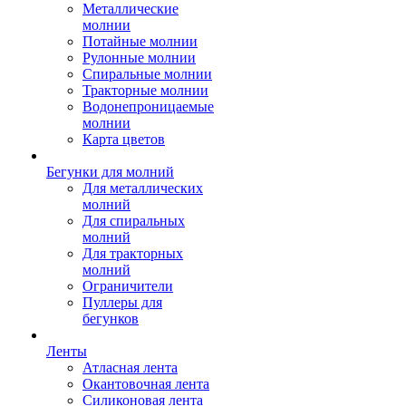
Металлические
молнии
Потайные молнии
Рулонные молнии
Спиральные молнии
Тракторные молнии
Водонепроницаемые
молнии
Карта цветов
Бегунки для молний
Для металлических
молний
Для спиральных
молний
Для тракторных
молний
Ограничители
Пуллеры для
бегунков
Ленты
Атласная лента
Окантовочная лента
Силиконовая лента