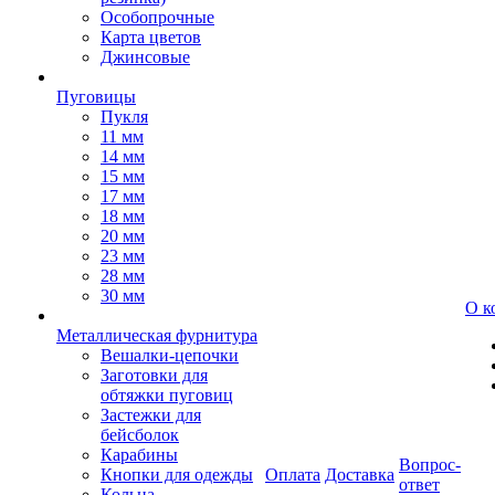
Особопрочные
Карта цветов
Джинсовые
Пуговицы
Пукля
11 мм
14 мм
15 мм
17 мм
18 мм
20 мм
23 мм
28 мм
30 мм
О к
Металлическая фурнитура
Вешалки-цепочки
Заготовки для
обтяжки пуговиц
Застежки для
бейсболок
Карабины
Вопрос-
Кнопки для одежды
Оплата
Доставка
ответ
Кольца