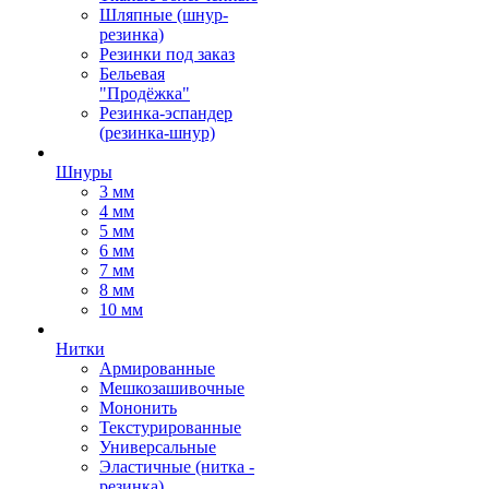
Шляпные (шнур-
резинка)
Резинки под заказ
Бельевая
"Продёжка"
Резинка-эспандер
(резинка-шнур)
Шнуры
3 мм
4 мм
5 мм
6 мм
7 мм
8 мм
10 мм
Нитки
Армированные
Мешкозашивочные
Мононить
Текстурированные
Универсальные
Эластичные (нитка -
резинка)