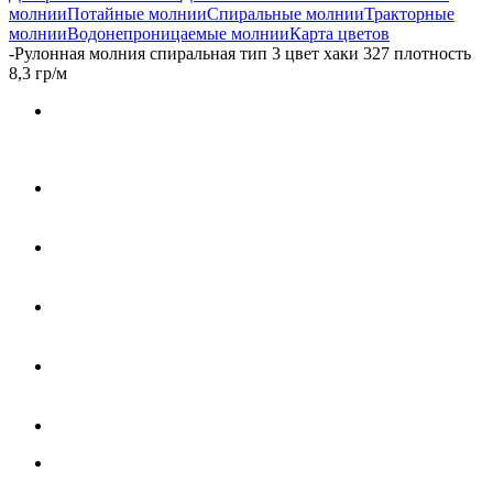
молнии
Потайные молнии
Спиральные молнии
Тракторные
молнии
Водонепроницаемые молнии
Карта цветов
-
Рулонная молния спиральная тип 3 цвет хаки 327 плотность
8,3 гр/м