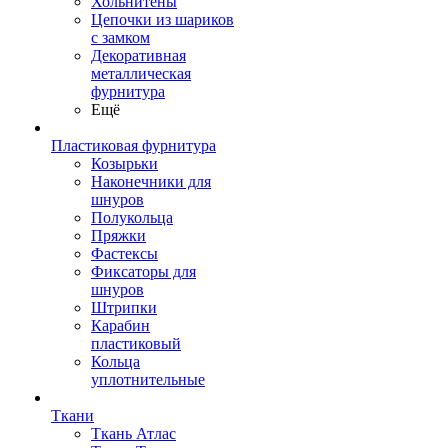
Хольнитены
Цепочки из шариков
с замком
Декоративная
металлическая
фурнитура
Ещё
Пластиковая фурнитура
Козырьки
Наконечники для
шнуров
Полукольца
Пряжки
Фастексы
Фиксаторы для
шнуров
Штрипки
Карабин
пластиковый
Кольца
уплотнительные
Ткани
Ткань Атлас