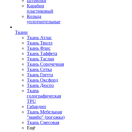
Штрипки
Карабин
пластиковый
Кольца
уплотнительные
Ткани
Ткань Атлас
Ткань Твилл
Ткань Флис
Ткань Таффета
Ткань Таслан
Ткань Сорочечная
Ткань Сетка
Ткань Гретта
Ткань Оксфорд
Ткань Дюспо
Ткань
голографическая
TPU
Габардин
Ткань Мебельная
"мамбо" (рогожка)
Ткань Смесовая
Ещё