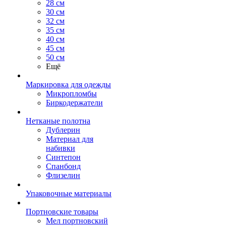
28 см
30 см
32 см
35 см
40 см
45 см
50 см
Ещё
Маркировка для одежды
Микропломбы
Биркодержатели
Нетканые полотна
Дублерин
Материал для
набивки
Синтепон
Спанбонд
Флизелин
Упаковочные материалы
Портновские товары
Мел портновский