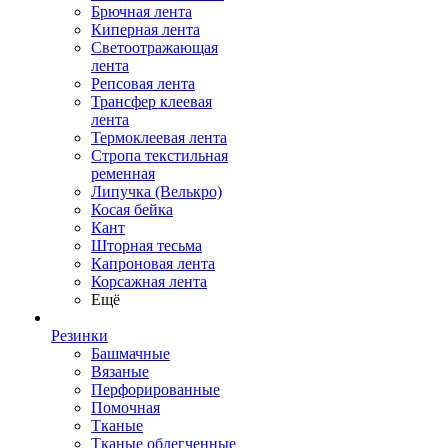
Брючная лента
Киперная лента
Светоотражающая
лента
Репсовая лента
Трансфер клеевая
лента
Термоклеевая лента
Стропа текстильная
ременная
Липучка (Велькро)
Косая бейка
Кант
Шторная тесьма
Капроновая лента
Корсажная лента
Ещё
Резинки
Башмачные
Вязаные
Перфорированные
Помочная
Тканые
Тканые облегченные