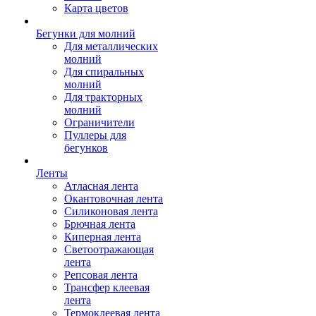
Карта цветов
Бегунки для молний
Для металлических
молний
Для спиральных
молний
Для тракторных
молний
Ограничители
Пуллеры для
бегунков
Ленты
Атласная лента
Окантовочная лента
Силиконовая лента
Брючная лента
Киперная лента
Светоотражающая
лента
Репсовая лента
Трансфер клеевая
лента
Термоклеевая лента