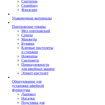
Синтепон
Спанбонд
Флизелин
Упаковочные материалы
Портновские товары
Мел портновский
Спицы
Манжеты
Булавки
Клеевые пистолеты
и стержни
Ножницы
Сантиметр
Принадлежности
для швейных машин
Этикет-пистолет
Оборудование для
установки швейной
фурнитуры
Дырокол
Насадки
Подставка для