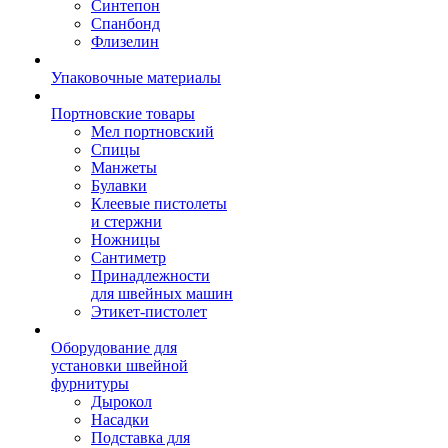
Синтепон
Спанбонд
Флизелин
Упаковочные материалы
Портновские товары
Мел портновский
Спицы
Манжеты
Булавки
Клеевые пистолеты
и стержни
Ножницы
Сантиметр
Принадлежности
для швейных машин
Этикет-пистолет
Оборудование для
установки швейной
фурнитуры
Дырокол
Насадки
Подставка для