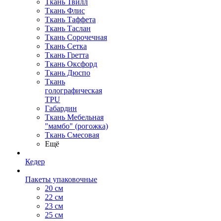
Ткань Твилл
Ткань Флис
Ткань Таффета
Ткань Таслан
Ткань Сорочечная
Ткань Сетка
Ткань Гретта
Ткань Оксфорд
Ткань Дюспо
Ткань
голографическая
TPU
Габардин
Ткань Мебельная
"мамбо" (рогожка)
Ткань Смесовая
Ещё
Кедер
Пакеты упаковочные
20 см
22 см
23 см
25 см