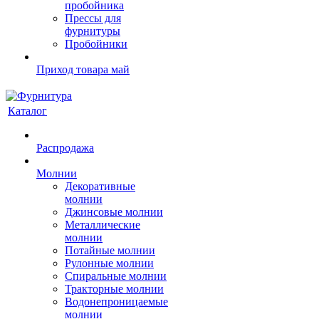
пробойника
Прессы для
фурнитуры
Пробойники
Приход товара май
Каталог
Распродажа
Молнии
Декоративные
молнии
Джинсовые молнии
Металлические
молнии
Потайные молнии
Рулонные молнии
Спиральные молнии
Тракторные молнии
Водонепроницаемые
молнии