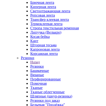
Брючная лента
Киперная лента
Светоотражающая лента
Репсовая лента
Трансфер клеевая лента
Термоклеевая лента
Стропа текстильная ременная
Липучка (Велькро)
Косая бейка
Кант
Шторная тесьма
Капроновая лента
Корсажная лента
Резинки
Назад
Резинки
Башмачные
Вязаные
Перфорированные
Помочная
Тканые
Тканые облегченные
Шляпные (шнур-резинка)
Резинки под заказ
Бельевая "Продёжка"