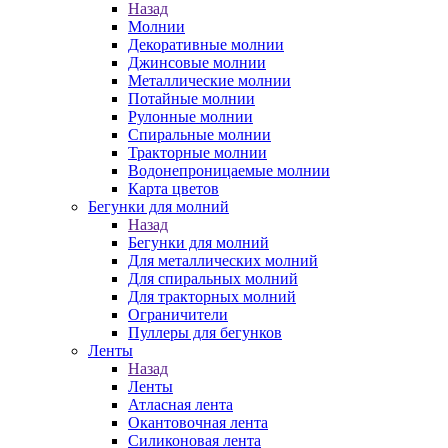
Назад
Молнии
Декоративные молнии
Джинсовые молнии
Металлические молнии
Потайные молнии
Рулонные молнии
Спиральные молнии
Тракторные молнии
Водонепроницаемые молнии
Карта цветов
Бегунки для молний
Назад
Бегунки для молний
Для металлических молний
Для спиральных молний
Для тракторных молний
Ограничители
Пуллеры для бегунков
Ленты
Назад
Ленты
Атласная лента
Окантовочная лента
Силиконовая лента