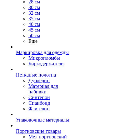
28 см
30 см
32 см
35 см
40 см
45 см
50 см
Ещё
Маркировка для одежды
Микропломбы
Биркодержатели
Нетканые полотна
Дублерин
Материал для
набивки
Синтепон
Спанбонд
Флизелин
Упаковочные материалы
Портновские товары
Мел портновский