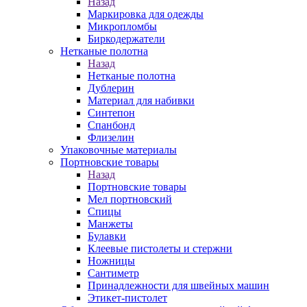
Назад
Маркировка для одежды
Микропломбы
Биркодержатели
Нетканые полотна
Назад
Нетканые полотна
Дублерин
Материал для набивки
Синтепон
Спанбонд
Флизелин
Упаковочные материалы
Портновские товары
Назад
Портновские товары
Мел портновский
Спицы
Манжеты
Булавки
Клеевые пистолеты и стержни
Ножницы
Сантиметр
Принадлежности для швейных машин
Этикет-пистолет