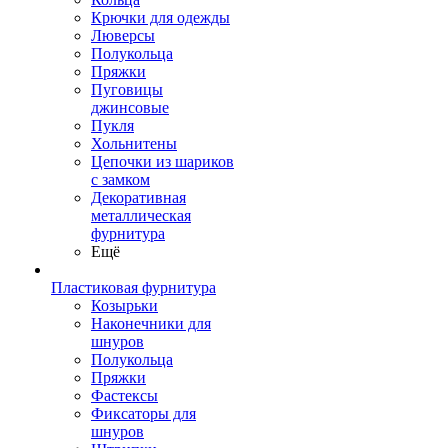
Крючки для одежды
Люверсы
Полукольца
Пряжки
Пуговицы
джинсовые
Пукля
Хольнитены
Цепочки из шариков
с замком
Декоративная
металлическая
фурнитура
Ещё
Пластиковая фурнитура
Козырьки
Наконечники для
шнуров
Полукольца
Пряжки
Фастексы
Фиксаторы для
шнуров