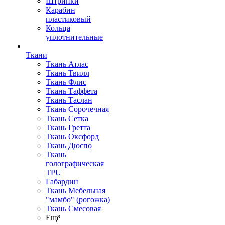
Штрипки
Карабин
пластиковый
Кольца
уплотнительные
Ткани
Ткань Атлас
Ткань Твилл
Ткань Флис
Ткань Таффета
Ткань Таслан
Ткань Сорочечная
Ткань Сетка
Ткань Гретта
Ткань Оксфорд
Ткань Дюспо
Ткань
голографическая
TPU
Габардин
Ткань Мебельная
"мамбо" (рогожка)
Ткань Смесовая
Ещё