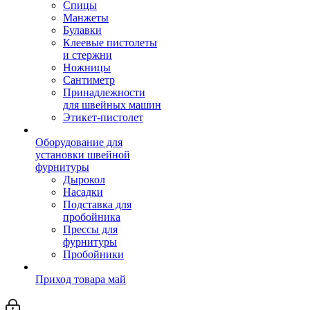
Спицы
Манжеты
Булавки
Клеевые пистолеты
и стержни
Ножницы
Сантиметр
Принадлежности
для швейных машин
Этикет-пистолет
Оборудование для
установки швейной
фурнитуры
Дырокол
Насадки
Подставка для
пробойника
Прессы для
фурнитуры
Пробойники
Приход товара май