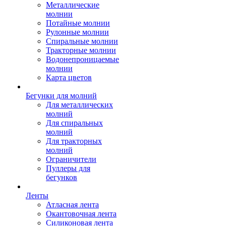
Металлические
молнии
Потайные молнии
Рулонные молнии
Спиральные молнии
Тракторные молнии
Водонепроницаемые
молнии
Карта цветов
Бегунки для молний
Для металлических
молний
Для спиральных
молний
Для тракторных
молний
Ограничители
Пуллеры для
бегунков
Ленты
Атласная лента
Окантовочная лента
Силиконовая лента