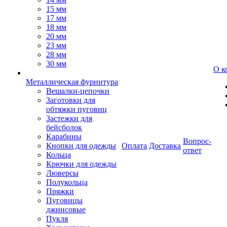
15 мм
17 мм
18 мм
20 мм
23 мм
28 мм
30 мм
О к
Металлическая фурнитура
Вешалки-цепочки
Заготовки для
обтяжки пуговиц
Застежки для
бейсболок
Карабины
Вопрос-
Кнопки для одежды
Оплата
Доставка
ответ
Кольца
Крючки для одежды
Люверсы
Полукольца
Пряжки
Пуговицы
джинсовые
Пукля