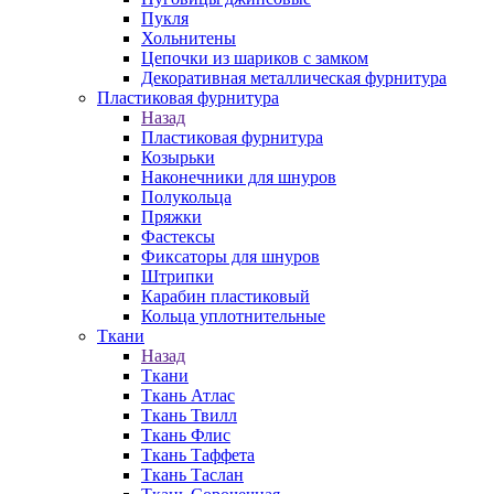
Пукля
Хольнитены
Цепочки из шариков с замком
Декоративная металлическая фурнитура
Пластиковая фурнитура
Назад
Пластиковая фурнитура
Козырьки
Наконечники для шнуров
Полукольца
Пряжки
Фастексы
Фиксаторы для шнуров
Штрипки
Карабин пластиковый
Кольца уплотнительные
Ткани
Назад
Ткани
Ткань Атлас
Ткань Твилл
Ткань Флис
Ткань Таффета
Ткань Таслан