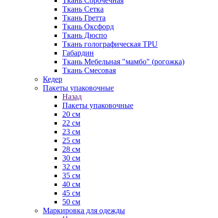
Ткань Сорочечная
Ткань Сетка
Ткань Гретта
Ткань Оксфорд
Ткань Дюспо
Ткань голографическая TPU
Габардин
Ткань Мебельная "мамбо" (рогожка)
Ткань Смесовая
Кедер
Пакеты упаковочные
Назад
Пакеты упаковочные
20 см
22 см
23 см
25 см
28 см
30 см
32 см
35 см
40 см
45 см
50 см
Маркировка для одежды