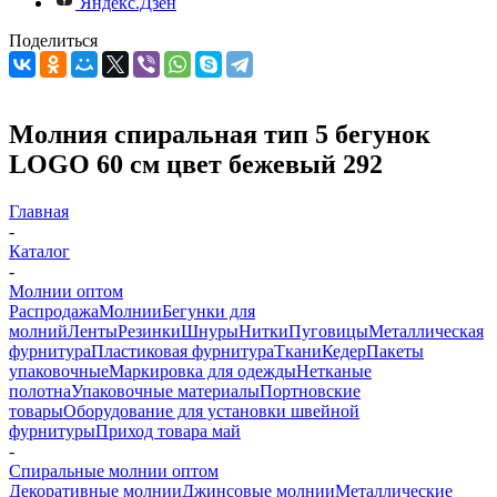
Яндекс.Дзен
Поделиться
Молния спиральная тип 5 бегунок
LOGO 60 см цвет бежевый 292
Главная
-
Каталог
-
Молнии оптом
Распродажа
Молнии
Бегунки для
молний
Ленты
Резинки
Шнуры
Нитки
Пуговицы
Металлическая
фурнитура
Пластиковая фурнитура
Ткани
Кедер
Пакеты
упаковочные
Маркировка для одежды
Нетканые
полотна
Упаковочные материалы
Портновские
товары
Оборудование для установки швейной
фурнитуры
Приход товара май
-
Спиральные молнии оптом
Декоративные молнии
Джинсовые молнии
Металлические