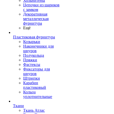
Хольнитены
Цепочки из шариков
с замком
Декоративная
металлическая
фурнитура
Ещё
Пластиковая фурнитура
Козырьки
Наконечники для
шнуров
Полукольца
Пряжки
Фастексы
Фиксаторы для
шнуров
Штрипки
Карабин
пластиковый
Кольца
уплотнительные
Ткани
Ткань Атлас