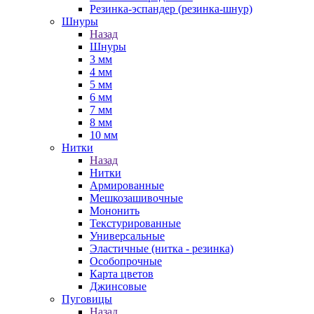
Резинка-эспандер (резинка-шнур)
Шнуры
Назад
Шнуры
3 мм
4 мм
5 мм
6 мм
7 мм
8 мм
10 мм
Нитки
Назад
Нитки
Армированные
Мешкозашивочные
Мононить
Текстурированные
Универсальные
Эластичные (нитка - резинка)
Особопрочные
Карта цветов
Джинсовые
Пуговицы
Назад