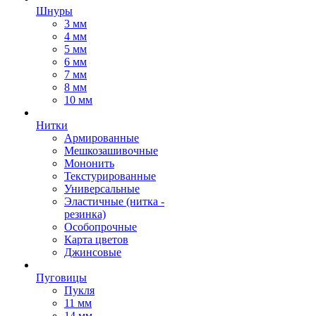
Шнуры
3 мм
4 мм
5 мм
6 мм
7 мм
8 мм
10 мм
Нитки
Армированные
Мешкозашивочные
Мононить
Текстурированные
Универсальные
Эластичные (нитка -
резинка)
Особопрочные
Карта цветов
Джинсовые
Пуговицы
Пукля
11 мм
14 мм