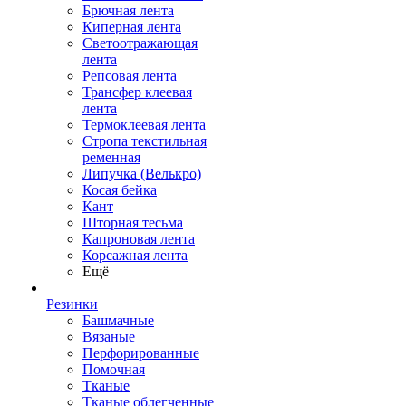
Брючная лента
Киперная лента
Светоотражающая
лента
Репсовая лента
Трансфер клеевая
лента
Термоклеевая лента
Стропа текстильная
ременная
Липучка (Велькро)
Косая бейка
Кант
Шторная тесьма
Капроновая лента
Корсажная лента
Ещё
Резинки
Башмачные
Вязаные
Перфорированные
Помочная
Тканые
Тканые облегченные