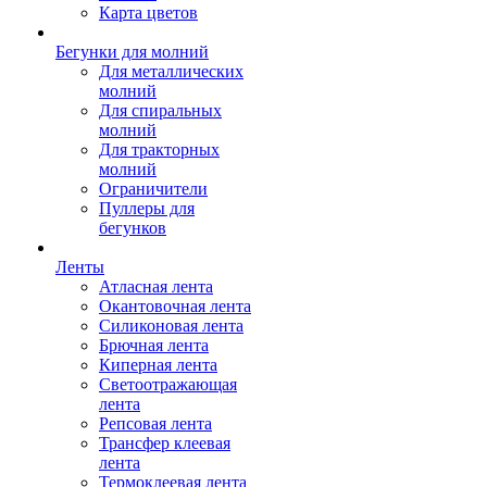
Карта цветов
Бегунки для молний
Для металлических
молний
Для спиральных
молний
Для тракторных
молний
Ограничители
Пуллеры для
бегунков
Ленты
Атласная лента
Окантовочная лента
Силиконовая лента
Брючная лента
Киперная лента
Светоотражающая
лента
Репсовая лента
Трансфер клеевая
лента
Термоклеевая лента