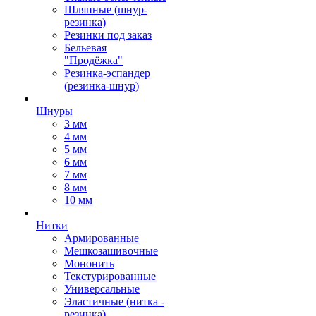
Шляпные (шнур-
резинка)
Резинки под заказ
Бельевая
"Продёжка"
Резинка-эспандер
(резинка-шнур)
Шнуры
3 мм
4 мм
5 мм
6 мм
7 мм
8 мм
10 мм
Нитки
Армированные
Мешкозашивочные
Мононить
Текстурированные
Универсальные
Эластичные (нитка -
резинка)