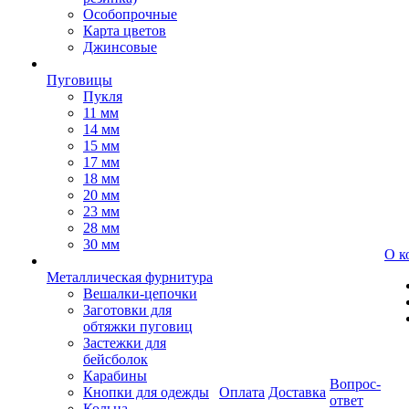
Особопрочные
Карта цветов
Джинсовые
Пуговицы
Пукля
11 мм
14 мм
15 мм
17 мм
18 мм
20 мм
23 мм
28 мм
30 мм
О к
Металлическая фурнитура
Вешалки-цепочки
Заготовки для
обтяжки пуговиц
Застежки для
бейсболок
Карабины
Вопрос-
Кнопки для одежды
Оплата
Доставка
ответ
Кольца