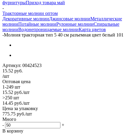
фурнитуры
Приход товара май
-
Тракторные молнии оптом
Декоративные молнии
Джинсовые молнии
Металлические
молнии
Потайные молнии
Рулонные молнии
Спиральные
молнии
Водонепроницаемые молнии
Карта цветов
-
Молния тракторная тип 5 40 см разъемная цвет белый 101
Артикул:
00424523
15.52
руб.
/шт
Оптовая цена
1-249 шт
15.52
руб.
/шт
>250 шт
14.45
руб.
/шт
Цена за упаковку
775.75
руб.
/шт
Много
-
+
В корзину