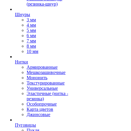
(резинка-шнур)
Шнуры
3 мм
4 мм
5 мм
6 мм
7 мм
8 мм
10 мм
Нитки
Армированные
Мешкозашивочные
Мононить
Текстурированные
Универсальные
Эластичные (нитка -
резинка)
Особопрочные
Карта цветов
Джинсовые
Пуговицы
Пукля