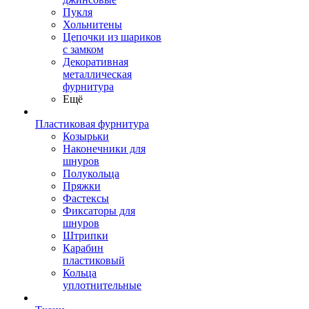
Пукля
Хольнитены
Цепочки из шариков
с замком
Декоративная
металлическая
фурнитура
Ещё
Пластиковая фурнитура
Козырьки
Наконечники для
шнуров
Полукольца
Пряжки
Фастексы
Фиксаторы для
шнуров
Штрипки
Карабин
пластиковый
Кольца
уплотнительные