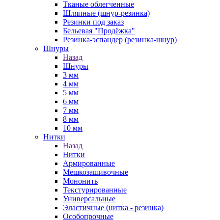
Тканые облегченные
Шляпные (шнур-резинка)
Резинки под заказ
Бельевая "Продёжка"
Резинка-эспандер (резинка-шнур)
Шнуры
Назад
Шнуры
3 мм
4 мм
5 мм
6 мм
7 мм
8 мм
10 мм
Нитки
Назад
Нитки
Армированные
Мешкозашивочные
Мононить
Текстурированные
Универсальные
Эластичные (нитка - резинка)
Особопрочные