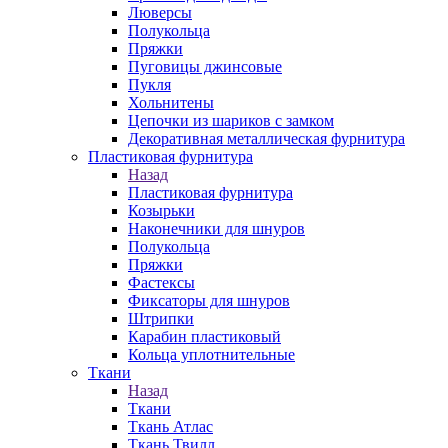
Люверсы
Полукольца
Пряжки
Пуговицы джинсовые
Пукля
Хольнитены
Цепочки из шариков с замком
Декоративная металлическая фурнитура
Пластиковая фурнитура
Назад
Пластиковая фурнитура
Козырьки
Наконечники для шнуров
Полукольца
Пряжки
Фастексы
Фиксаторы для шнуров
Штрипки
Карабин пластиковый
Кольца уплотнительные
Ткани
Назад
Ткани
Ткань Атлас
Ткань Твилл