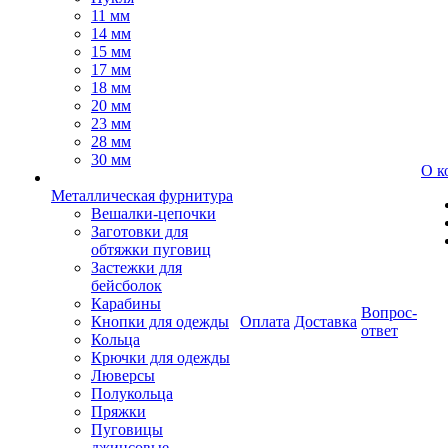
11 мм
14 мм
15 мм
17 мм
18 мм
20 мм
23 мм
28 мм
30 мм
О к
Металлическая фурнитура
Вешалки-цепочки
Заготовки для
обтяжки пуговиц
Застежки для
бейсболок
Карабины
Вопрос-
Кнопки для одежды
Оплата
Доставка
ответ
Кольца
Крючки для одежды
Люверсы
Полукольца
Пряжки
Пуговицы
джинсовые