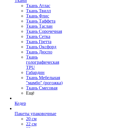
Ткани
Ткань Атлас
Ткань Твилл
Ткань Флис
Ткань Таффета
Ткань Таслан
Ткань Сорочечная
Ткань Сетка
Ткань Гретта
Ткань Оксфорд
Ткань Дюспо
Ткань
голографическая
TPU
Габардин
Ткань Мебельная
"мамбо" (рогожка)
Ткань Смесовая
Ещё
Кедер
Пакеты упаковочные
20 см
22 см