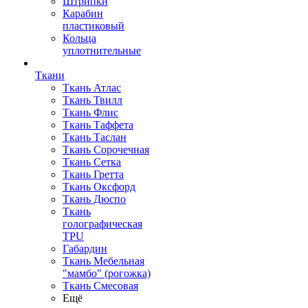
Штрипки
Карабин
пластиковый
Кольца
уплотнительные
Ткани
Ткань Атлас
Ткань Твилл
Ткань Флис
Ткань Таффета
Ткань Таслан
Ткань Сорочечная
Ткань Сетка
Ткань Гретта
Ткань Оксфорд
Ткань Дюспо
Ткань
голографическая
TPU
Габардин
Ткань Мебельная
"мамбо" (рогожка)
Ткань Смесовая
Ещё