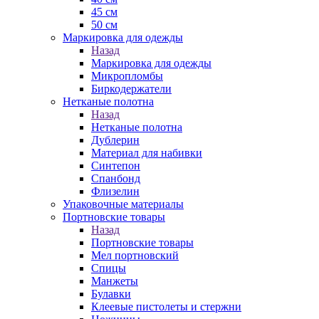
45 см
50 см
Маркировка для одежды
Назад
Маркировка для одежды
Микропломбы
Биркодержатели
Нетканые полотна
Назад
Нетканые полотна
Дублерин
Материал для набивки
Синтепон
Спанбонд
Флизелин
Упаковочные материалы
Портновские товары
Назад
Портновские товары
Мел портновский
Спицы
Манжеты
Булавки
Клеевые пистолеты и стержни