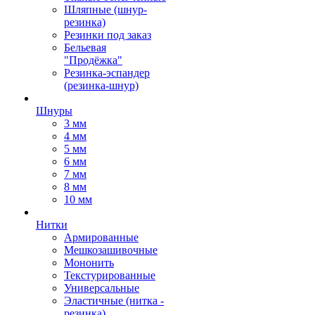
Шляпные (шнур-
резинка)
Резинки под заказ
Бельевая
"Продёжка"
Резинка-эспандер
(резинка-шнур)
Шнуры
3 мм
4 мм
5 мм
6 мм
7 мм
8 мм
10 мм
Нитки
Армированные
Мешкозашивочные
Мононить
Текстурированные
Универсальные
Эластичные (нитка -
резинка)