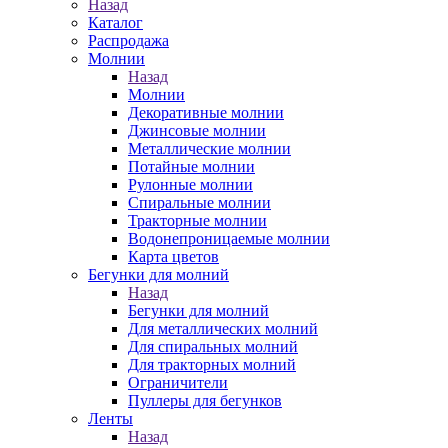
Назад
Каталог
Распродажа
Молнии
Назад
Молнии
Декоративные молнии
Джинсовые молнии
Металлические молнии
Потайные молнии
Рулонные молнии
Спиральные молнии
Тракторные молнии
Водонепроницаемые молнии
Карта цветов
Бегунки для молний
Назад
Бегунки для молний
Для металлических молний
Для спиральных молний
Для тракторных молний
Ограничители
Пуллеры для бегунков
Ленты
Назад