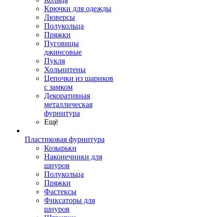
Крючки для одежды
Люверсы
Полукольца
Пряжки
Пуговицы
джинсовые
Пукля
Хольнитены
Цепочки из шариков
с замком
Декоративная
металлическая
фурнитура
Ещё
Пластиковая фурнитура
Козырьки
Наконечники для
шнуров
Полукольца
Пряжки
Фастексы
Фиксаторы для
шнуров