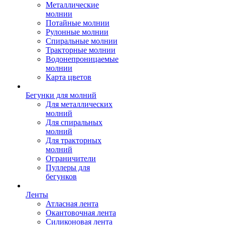
Металлические
молнии
Потайные молнии
Рулонные молнии
Спиральные молнии
Тракторные молнии
Водонепроницаемые
молнии
Карта цветов
Бегунки для молний
Для металлических
молний
Для спиральных
молний
Для тракторных
молний
Ограничители
Пуллеры для
бегунков
Ленты
Атласная лента
Окантовочная лента
Силиконовая лента