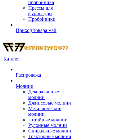
пробойника
Прессы для
фурнитуры
Пробойники
Приход товара май
Каталог
Распродажа
Молнии
Декоративные
молнии
Джинсовые молнии
Металлические
молнии
Потайные молнии
Рулонные молнии
Спиральные молнии
Тракторные молнии