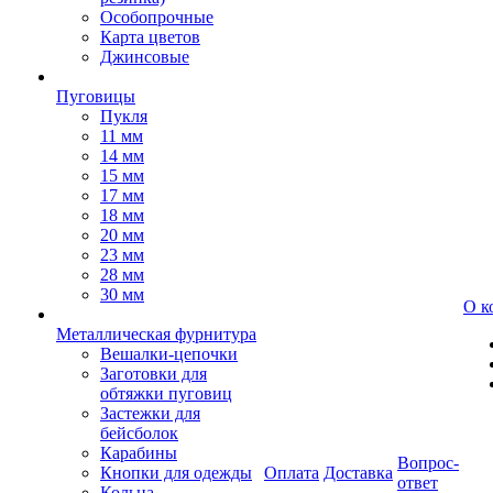
Особопрочные
Карта цветов
Джинсовые
Пуговицы
Пукля
11 мм
14 мм
15 мм
17 мм
18 мм
20 мм
23 мм
28 мм
30 мм
О к
Металлическая фурнитура
Вешалки-цепочки
Заготовки для
обтяжки пуговиц
Застежки для
бейсболок
Карабины
Вопрос-
Кнопки для одежды
Оплата
Доставка
ответ
Кольца