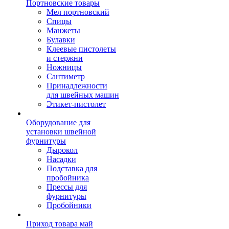
Портновские товары
Мел портновский
Спицы
Манжеты
Булавки
Клеевые пистолеты
и стержни
Ножницы
Сантиметр
Принадлежности
для швейных машин
Этикет-пистолет
Оборудование для
установки швейной
фурнитуры
Дырокол
Насадки
Подставка для
пробойника
Прессы для
фурнитуры
Пробойники
Приход товара май