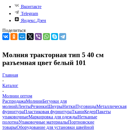
Вконтакте
Telegram
Яндекс.Дзен
Поделиться
Молния тракторная тип 5 40 см
разъемная цвет белый 101
Главная
-
Каталог
-
Молнии оптом
Распродажа
Молнии
Бегунки для
молний
Ленты
Резинки
Шнуры
Нитки
Пуговицы
Металлическая
фурнитура
Пластиковая фурнитура
Ткани
Кедер
Пакеты
упаковочные
Маркировка для одежды
Нетканые
полотна
Упаковочные материалы
Портновские
товары
Оборудование для установки швейной