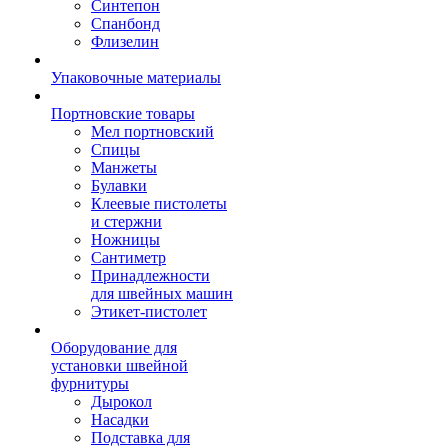
Синтепон
Спанбонд
Флизелин
Упаковочные материалы
Портновские товары
Мел портновский
Спицы
Манжеты
Булавки
Клеевые пистолеты
и стержни
Ножницы
Сантиметр
Принадлежности
для швейных машин
Этикет-пистолет
Оборудование для
установки швейной
фурнитуры
Дырокол
Насадки
Подставка для