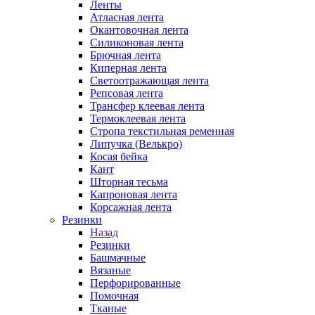
Ленты
Атласная лента
Окантовочная лента
Силиконовая лента
Брючная лента
Киперная лента
Светоотражающая лента
Репсовая лента
Трансфер клеевая лента
Термоклеевая лента
Стропа текстильная ременная
Липучка (Велькро)
Косая бейка
Кант
Шторная тесьма
Капроновая лента
Корсажная лента
Резинки
Назад
Резинки
Башмачные
Вязаные
Перфорированные
Помочная
Тканые