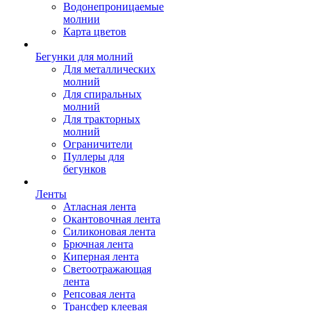
Водонепроницаемые
молнии
Карта цветов
Бегунки для молний
Для металлических
молний
Для спиральных
молний
Для тракторных
молний
Ограничители
Пуллеры для
бегунков
Ленты
Атласная лента
Окантовочная лента
Силиконовая лента
Брючная лента
Киперная лента
Светоотражающая
лента
Репсовая лента
Трансфер клеевая