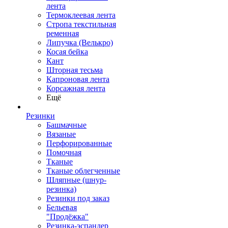
лента
Термоклеевая лента
Стропа текстильная
ременная
Липучка (Велькро)
Косая бейка
Кант
Шторная тесьма
Капроновая лента
Корсажная лента
Ещё
Резинки
Башмачные
Вязаные
Перфорированные
Помочная
Тканые
Тканые облегченные
Шляпные (шнур-
резинка)
Резинки под заказ
Бельевая
"Продёжка"
Резинка-эспандер