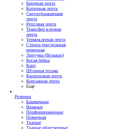
Брючная лента
Киперная лента
Светоотражающая
лента
Репсовая лента
Трансфер клеевая
лента
Термоклеевая лента
Стропа текстильная
ременная
Липучка (Велькро)
Косая бейка
Кант
Шторная тесьма
Капроновая лента
Корсажная лента
Ещё
Резинки
Башмачные
Вязаные
Перфорированные
Помочная
Тканые
Тканые облегченные