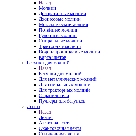
Назад
Молнии
Декоративные молнии
Джинсовые молнии
Металлические молнии
Потайные молнии
Рулонные молнии
Спиральные молнии
Тракторные молнии
Водонепроницаемые молнии
Карта цветов
Бегунки для молний
Назад
Бегунки для молний
Для металлических молний
Для спиральных молний
Для тракторных молний
Ограничители
Пуллеры для бегунков
Ленты
Назад
Ленты
Атласная лента
Окантовочная лента
Силиконовая лента