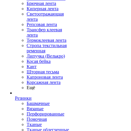
Брючная лента
Киперная лента
Светоотражающая
лента
Репсовая лента
Трансфер клеевая
лента
Термоклеевая лента
Стропа текстильная
ременная
Липучка (Велькро)
Косая бейка
Кант
Шторная тесьма
Капроновая лента
Корсажная лента
Ещё
Резинки
Башмачные
Вязаные
Перфорированные
Помочная
Тканые
Тканые облегченные