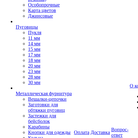
Особопрочные
Карта цветов
Джинсовые
Пуговицы
Пукля
11 мм
14 мм
15 мм
17 мм
18 мм
20 мм
23 мм
28 мм
30 мм
О к
Металлическая фурнитура
Вешалки-цепочки
Заготовки для
обтяжки пуговиц
Застежки для
бейсболок
Карабины
Вопрос-
Кнопки для одежды
Оплата
Доставка
ответ
Кольца