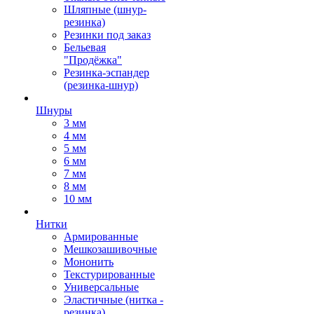
Шляпные (шнур-
резинка)
Резинки под заказ
Бельевая
"Продёжка"
Резинка-эспандер
(резинка-шнур)
Шнуры
3 мм
4 мм
5 мм
6 мм
7 мм
8 мм
10 мм
Нитки
Армированные
Мешкозашивочные
Мононить
Текстурированные
Универсальные
Эластичные (нитка -
резинка)