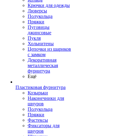
Крючки для одежды
Люверсы
Полукольца
Пряжки
Пуговицы
джинсовые
Пукля
Хольнитены
Цепочки из шариков
с замком
Декоративная
металлическая
фурнитура
Ещё
Пластиковая фурнитура
Козырьки
Наконечники для
шнуров
Полукольца
Пряжки
Фастексы
Фиксаторы для
шнуров