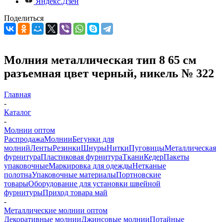
Яндекс.Дзен
Поделиться
Молния металлическая тип 8 65 см
разъемная цвет черный, никель № 322
Главная
-
Каталог
-
Молнии оптом
Распродажа
Молнии
Бегунки для
молний
Ленты
Резинки
Шнуры
Нитки
Пуговицы
Металлическая
фурнитура
Пластиковая фурнитура
Ткани
Кедер
Пакеты
упаковочные
Маркировка для одежды
Нетканые
полотна
Упаковочные материалы
Портновские
товары
Оборудование для установки швейной
фурнитуры
Приход товара май
-
Металлические молнии оптом
Декоративные молнии
Джинсовые молнии
Потайные