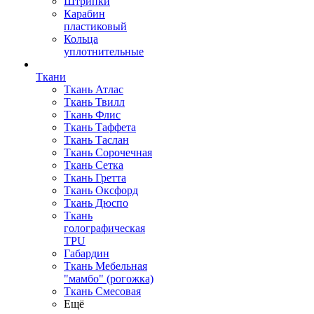
Штрипки
Карабин
пластиковый
Кольца
уплотнительные
Ткани
Ткань Атлас
Ткань Твилл
Ткань Флис
Ткань Таффета
Ткань Таслан
Ткань Сорочечная
Ткань Сетка
Ткань Гретта
Ткань Оксфорд
Ткань Дюспо
Ткань
голографическая
TPU
Габардин
Ткань Мебельная
"мамбо" (рогожка)
Ткань Смесовая
Ещё