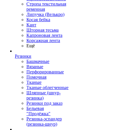
Стропа текстильная
ременная
Липучка (Велькро)
Косая бейка
Кант
Шторная тесьма
Капроновая лента
Корсажная лента
Ещё
Резинки
Башмачные
Вязаные
Перфорированные
Помочная
Тканые
Тканые облегченные
Шляпные (шнур-
резинка)
Резинки под заказ
Бельевая
"Продёжка"
Резинка-эспандер
(резинка-шнур)