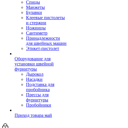
Спицы
Манжеты
Булавки
Клеевые пистолеты
и стержни
Ножницы
Сантиметр
Принадлежности
для швейных машин
Этикет-пистолет
Оборудование для
установки швейной
фурнитуры
Дырокол
Насадки
Подставка для
пробойника
Прессы для
фурнитуры
Пробойники
Приход товара май