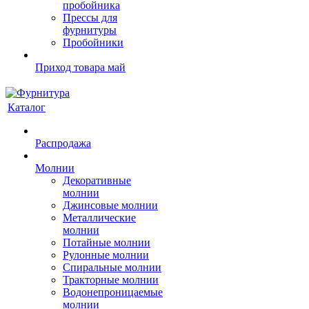
пробойника
Прессы для
фурнитуры
Пробойники
Приход товара май
Каталог
Распродажа
Молнии
Декоративные
молнии
Джинсовые молнии
Металлические
молнии
Потайные молнии
Рулонные молнии
Спиральные молнии
Тракторные молнии
Водонепроницаемые
молнии