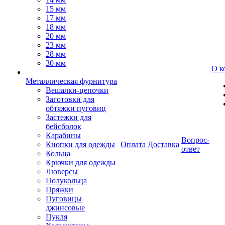
15 мм
17 мм
18 мм
20 мм
23 мм
28 мм
30 мм
О к
Металлическая фурнитура
Вешалки-цепочки
Заготовки для
обтяжки пуговиц
Застежки для
бейсболок
Карабины
Вопрос-
Кнопки для одежды
Оплата
Доставка
ответ
Кольца
Крючки для одежды
Люверсы
Полукольца
Пряжки
Пуговицы
джинсовые
Пукля