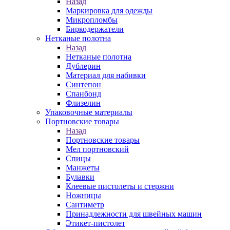
Назад
Маркировка для одежды
Микропломбы
Биркодержатели
Нетканые полотна
Назад
Нетканые полотна
Дублерин
Материал для набивки
Синтепон
Спанбонд
Флизелин
Упаковочные материалы
Портновские товары
Назад
Портновские товары
Мел портновский
Спицы
Манжеты
Булавки
Клеевые пистолеты и стержни
Ножницы
Сантиметр
Принадлежности для швейных машин
Этикет-пистолет