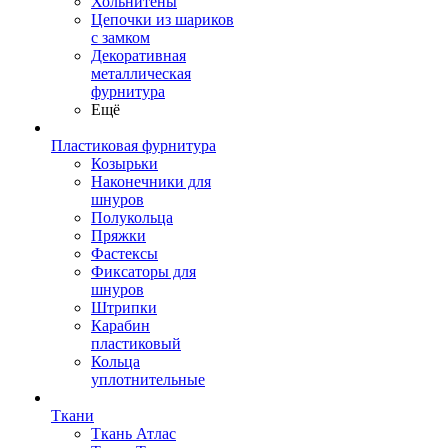
Хольнитены
Цепочки из шариков
с замком
Декоративная
металлическая
фурнитура
Ещё
Пластиковая фурнитура
Козырьки
Наконечники для
шнуров
Полукольца
Пряжки
Фастексы
Фиксаторы для
шнуров
Штрипки
Карабин
пластиковый
Кольца
уплотнительные
Ткани
Ткань Атлас