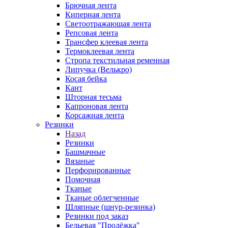
Брючная лента
Киперная лента
Светоотражающая лента
Репсовая лента
Трансфер клеевая лента
Термоклеевая лента
Стропа текстильная ременная
Липучка (Велькро)
Косая бейка
Кант
Шторная тесьма
Капроновая лента
Корсажная лента
Резинки
Назад
Резинки
Башмачные
Вязаные
Перфорированные
Помочная
Тканые
Тканые облегченные
Шляпные (шнур-резинка)
Резинки под заказ
Бельевая "Продёжка"