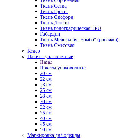
Ткань Сорочечная
Ткань Сетка
Ткань Гретта
Ткань Оксфорд
Ткань Дюспо
Ткань голографическая TPU
Габардин
Ткань Мебельная "мамбо" (рогожка)
Ткань Смесовая
Кедер
Пакеты упаковочные
Назад
Пакеты упаковочные
20 см
22 см
23 см
25 см
28 см
30 см
32 см
35 см
40 см
45 см
50 см
Маркировка для одежды