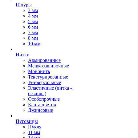
Шнуры
3 мм
4 мм
5 мм
6 мм
7 мм
8 мм
10 мм
Нитки
Армированные
Мешкозашивочные
Мононить
Текстурированные
Универсальные
Эластичные (нитка -
резинка)
Особопрочные
Карта цветов
Джинсовые
Пуговицы
Пукля
11 мм
14 мм