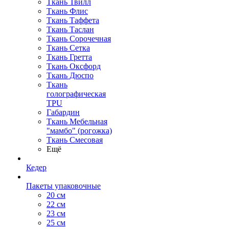
Ткань Твилл
Ткань Флис
Ткань Таффета
Ткань Таслан
Ткань Сорочечная
Ткань Сетка
Ткань Гретта
Ткань Оксфорд
Ткань Дюспо
Ткань
голографическая
TPU
Габардин
Ткань Мебельная
"мамбо" (рогожка)
Ткань Смесовая
Ещё
Кедер
Пакеты упаковочные
20 см
22 см
23 см
25 см