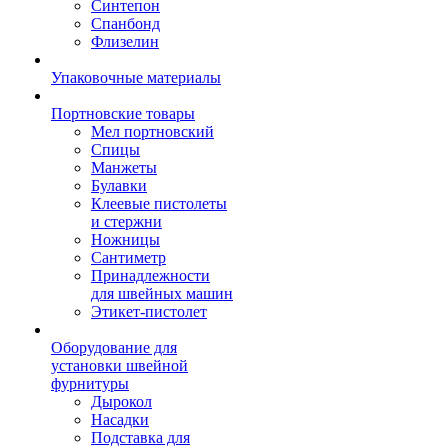
Синтепон
Спанбонд
Флизелин
Упаковочные материалы
Портновские товары
Мел портновский
Спицы
Манжеты
Булавки
Клеевые пистолеты
и стержни
Ножницы
Сантиметр
Принадлежности
для швейных машин
Этикет-пистолет
Оборудование для
установки швейной
фурнитуры
Дырокол
Насадки
Подставка для