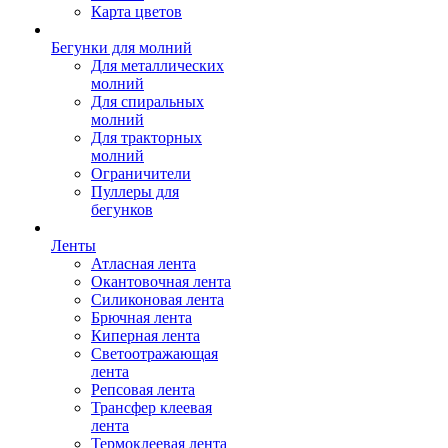
Карта цветов
Бегунки для молний
Для металлических
молний
Для спиральных
молний
Для тракторных
молний
Ограничители
Пуллеры для
бегунков
Ленты
Атласная лента
Окантовочная лента
Силиконовая лента
Брючная лента
Киперная лента
Светоотражающая
лента
Репсовая лента
Трансфер клеевая
лента
Термоклеевая лента