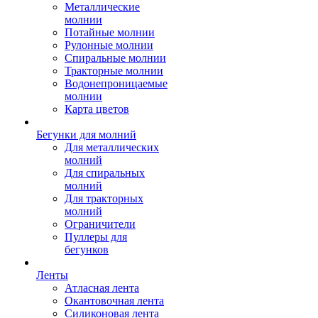
Металлические
молнии
Потайные молнии
Рулонные молнии
Спиральные молнии
Тракторные молнии
Водонепроницаемые
молнии
Карта цветов
Бегунки для молний
Для металлических
молний
Для спиральных
молний
Для тракторных
молний
Ограничители
Пуллеры для
бегунков
Ленты
Атласная лента
Окантовочная лента
Силиконовая лента