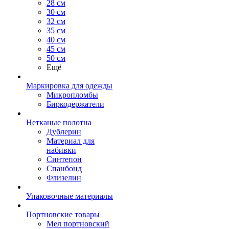
28 см
30 см
32 см
35 см
40 см
45 см
50 см
Ещё
Маркировка для одежды
Микропломбы
Биркодержатели
Нетканые полотна
Дублерин
Материал для
набивки
Синтепон
Спанбонд
Флизелин
Упаковочные материалы
Портновские товары
Мел портновский