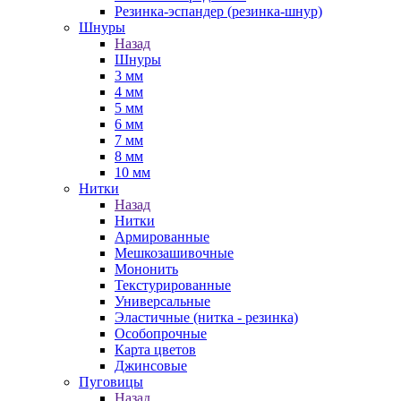
Резинка-эспандер (резинка-шнур)
Шнуры
Назад
Шнуры
3 мм
4 мм
5 мм
6 мм
7 мм
8 мм
10 мм
Нитки
Назад
Нитки
Армированные
Мешкозашивочные
Мононить
Текстурированные
Универсальные
Эластичные (нитка - резинка)
Особопрочные
Карта цветов
Джинсовые
Пуговицы
Назад