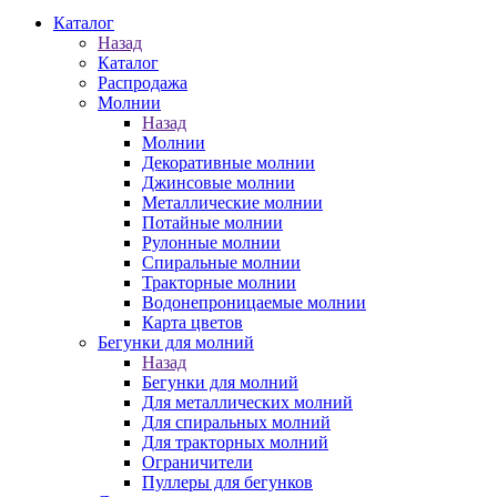
Каталог
Назад
Каталог
Распродажа
Молнии
Назад
Молнии
Декоративные молнии
Джинсовые молнии
Металлические молнии
Потайные молнии
Рулонные молнии
Спиральные молнии
Тракторные молнии
Водонепроницаемые молнии
Карта цветов
Бегунки для молний
Назад
Бегунки для молний
Для металлических молний
Для спиральных молний
Для тракторных молний
Ограничители
Пуллеры для бегунков