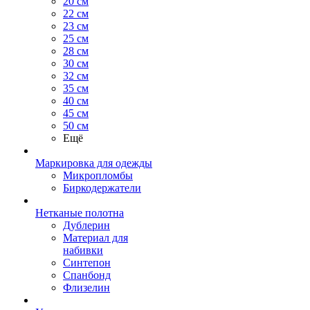
20 см
22 см
23 см
25 см
28 см
30 см
32 см
35 см
40 см
45 см
50 см
Ещё
Маркировка для одежды
Микропломбы
Биркодержатели
Нетканые полотна
Дублерин
Материал для
набивки
Синтепон
Спанбонд
Флизелин