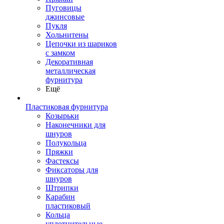
Пуговицы
джинсовые
Пукля
Хольнитены
Цепочки из шариков
с замком
Декоративная
металлическая
фурнитура
Ещё
Пластиковая фурнитура
Козырьки
Наконечники для
шнуров
Полукольца
Пряжки
Фастексы
Фиксаторы для
шнуров
Штрипки
Карабин
пластиковый
Кольца
уплотнительные