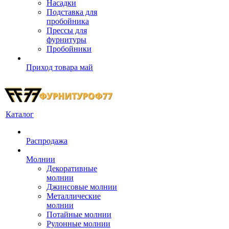
Насадки
Подставка для
пробойника
Прессы для
фурнитуры
Пробойники
Приход товара май
Каталог
Распродажа
Молнии
Декоративные
молнии
Джинсовые молнии
Металлические
молнии
Потайные молнии
Рулонные молнии