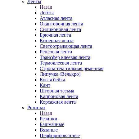
Ленты
Назад
Ленты
Атласная лента
Окантовочная лента
Силиконовая лента
Брючная лента
Киперная лента
Светоотражающая лента
Репсовая лента
Трансфер клеевая лента
Термоклеевая лента
Стропа текстильная ременная
Липучка (Велькро)
Косая бейка
Кант
Шторная тесьма
Капроновая лента
Корсажная лента
Резинки
Назад
Резинки
Башмачные
Вязаные
Перфорированные