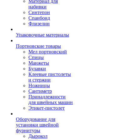
Материал для
набивки
Синтепон
Спанбонд
Флизелин
Упаковочные материалы
Портновские товары
Мел портновский
Спицы
Манжеты
Булавки
Клеевые пистолеты
и стержни
Ножницы
Сантиметр
Принадлежности
для швейных машин
Этикет-пистолет
Оборудование для
установки швейной
фурнитуры
Дырокол