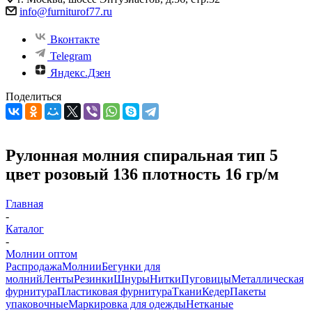
info@furniturof77.ru
Вконтакте
Telegram
Яндекс.Дзен
Поделиться
Рулонная молния спиральная тип 5
цвет розовый 136 плотность 16 гр/м
Главная
-
Каталог
-
Молнии оптом
Распродажа
Молнии
Бегунки для
молний
Ленты
Резинки
Шнуры
Нитки
Пуговицы
Металлическая
фурнитура
Пластиковая фурнитура
Ткани
Кедер
Пакеты
упаковочные
Маркировка для одежды
Нетканые