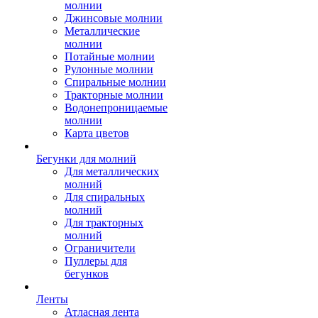
молнии
Джинсовые молнии
Металлические
молнии
Потайные молнии
Рулонные молнии
Спиральные молнии
Тракторные молнии
Водонепроницаемые
молнии
Карта цветов
Бегунки для молний
Для металлических
молний
Для спиральных
молний
Для тракторных
молний
Ограничители
Пуллеры для
бегунков
Ленты
Атласная лента