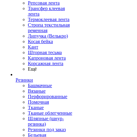
Репсовая лента
Трансфер клеевая
лента
Термоклеевая лента
Стропа текстильная
ременная
Липучка (Велькро)
Косая бейка
Кант
Шторная тесьма
Капроновая лента
Корсажная лента
Ещё
Резинки
Башмачные
Вязаные
Перфорированные
Помочная
Тканые
Тканые облегченные
Шляпные (шнур-
резинка)
Резинки под заказ
Бельевая