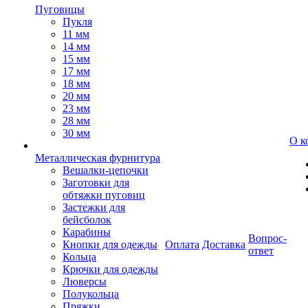
Пуговицы
Пукля
11 мм
14 мм
15 мм
17 мм
18 мм
20 мм
23 мм
28 мм
30 мм
О к
Металлическая фурнитура
Вешалки-цепочки
Заготовки для
обтяжки пуговиц
Застежки для
бейсболок
Карабины
Вопрос-
Кнопки для одежды
Оплата
Доставка
ответ
Кольца
Крючки для одежды
Люверсы
Полукольца
Пряжки