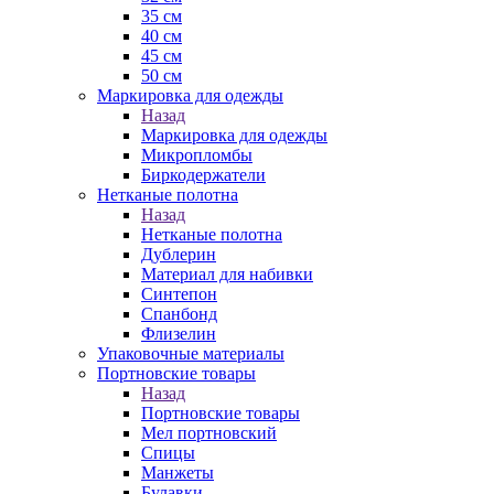
35 см
40 см
45 см
50 см
Маркировка для одежды
Назад
Маркировка для одежды
Микропломбы
Биркодержатели
Нетканые полотна
Назад
Нетканые полотна
Дублерин
Материал для набивки
Синтепон
Спанбонд
Флизелин
Упаковочные материалы
Портновские товары
Назад
Портновские товары
Мел портновский
Спицы
Манжеты
Булавки