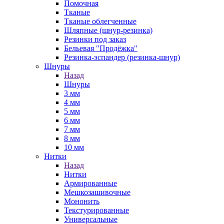
Помочная
Тканые
Тканые облегченные
Шляпные (шнур-резинка)
Резинки под заказ
Бельевая "Продёжка"
Резинка-эспандер (резинка-шнур)
Шнуры
Назад
Шнуры
3 мм
4 мм
5 мм
6 мм
7 мм
8 мм
10 мм
Нитки
Назад
Нитки
Армированные
Мешкозашивочные
Мононить
Текстурированные
Универсальные