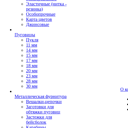
Эластичные (нитка -
резинка)
Особопрочные
Карта цветов
Джинсовые
Пуговицы
Пукля
11 мм
14 мм
15 мм
17 мм
18 мм
20 мм
23 мм
28 мм
30 мм
О к
Металлическая фурнитура
Вешалки-цепочки
Заготовки для
обтяжки пуговиц
Застежки для
бейсболок
Карабины