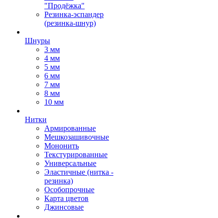
"Продёжка"
Резинка-эспандер
(резинка-шнур)
Шнуры
3 мм
4 мм
5 мм
6 мм
7 мм
8 мм
10 мм
Нитки
Армированные
Мешкозашивочные
Мононить
Текстурированные
Универсальные
Эластичные (нитка -
резинка)
Особопрочные
Карта цветов
Джинсовые