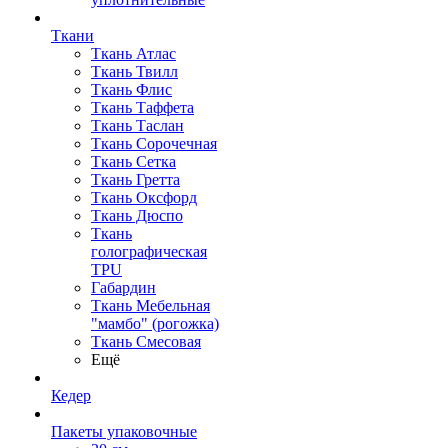
Ткани
Ткань Атлас
Ткань Твилл
Ткань Флис
Ткань Таффета
Ткань Таслан
Ткань Сорочечная
Ткань Сетка
Ткань Гретта
Ткань Оксфорд
Ткань Дюспо
Ткань
голографическая
TPU
Габардин
Ткань Мебельная
"мамбо" (рогожка)
Ткань Смесовая
Ещё
Кедер
Пакеты упаковочные