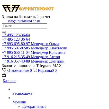
Заявка на бесплатный расчет
info@furniturof77.ru
+7 495 123-36-64
+7 495 123-36-64
+7 993 695-80-97
Менеджер Ольга
+7 995 507-82-85
Менеджер Анастасия
+7 995 656-11-04
Менеджер Кристина
+7 916 215-35-49
Менеджер Антон
+7 916 357-43-89
Менеджер Дмитрий
Звоните, пишите на Telegram, MAX
Отложенные
0
Корзина
0
0
Каталог
Распродажа
Молнии
Декоративные