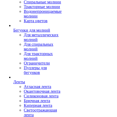
Спиральные молнии
Тракторные молнии
Водонепроницаемые
молнии
Карта цветов
Бегунки для молний
Для металлических
молний
Для спиральных
молний
Для тракторных
молний
Ограничители
Пуллеры для
бегунков
Ленты
Атласная лента
Окантовочная лента
Силиконовая лента
Брючная лента
Киперная лента
Светоотражающая
лента