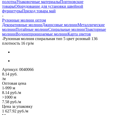
полотна
Упаковочные материалы
Портновские
товары
Оборудование для установки швейной
фурнитуры
Приход товара май
-
Рулонные молнии оптом
Декоративные молнии
Джинсовые молнии
Металлические
молнии
Потайные молнии
Спиральные молнии
Тракторные
молнии
Водонепроницаемые молнии
Карта цветов
-
Рулонная молния спиральная тип 5 цвет розовый 136
плотность 16 гр/м
Артикул:
0040066
8.14
руб.
/м
Оптовая цена
1-999 м
8.14
руб.
/м
>1000 м
7.58
руб.
/м
Цена за упаковку
1 627.92
руб.
/м