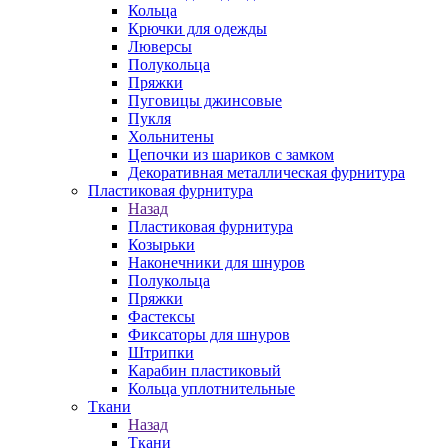
Кольца
Крючки для одежды
Люверсы
Полукольца
Пряжки
Пуговицы джинсовые
Пукля
Хольнитены
Цепочки из шариков с замком
Декоративная металлическая фурнитура
Пластиковая фурнитура
Назад
Пластиковая фурнитура
Козырьки
Наконечники для шнуров
Полукольца
Пряжки
Фастексы
Фиксаторы для шнуров
Штрипки
Карабин пластиковый
Кольца уплотнительные
Ткани
Назад
Ткани