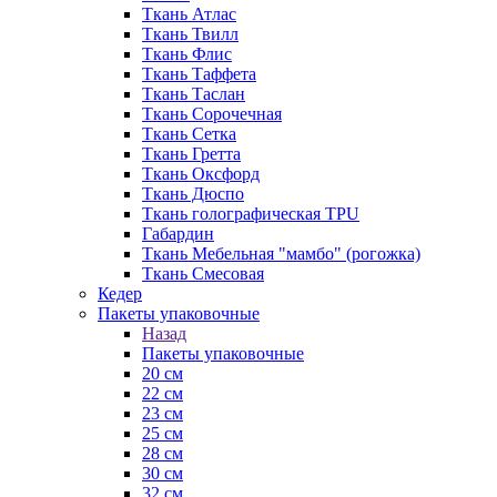
Ткань Атлас
Ткань Твилл
Ткань Флис
Ткань Таффета
Ткань Таслан
Ткань Сорочечная
Ткань Сетка
Ткань Гретта
Ткань Оксфорд
Ткань Дюспо
Ткань голографическая TPU
Габардин
Ткань Мебельная "мамбо" (рогожка)
Ткань Смесовая
Кедер
Пакеты упаковочные
Назад
Пакеты упаковочные
20 см
22 см
23 см
25 см
28 см
30 см
32 см