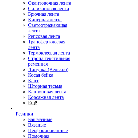
Окантовочная лента
Силиконовая лента
Брючная лента
Киперная лента
Светоотражающая
лента
Репсовая лента
Трансфер клеевая
лента
Термоклеевая лента
Стропа текстильная
ременная
Липучка (Велькро)
Косая бейка
Кант
Шторная тесьма
Капроновая лента
Корсажная лента
Ещё
Резинки
Башмачные
Вязаные
Перфорированные
Помочная