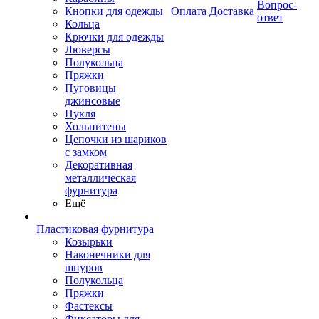
Вопрос-
Кнопки для одежды
Оплата
Доставка
ответ
Кольца
Крючки для одежды
Люверсы
Полукольца
Пряжки
Пуговицы
джинсовые
Пукля
Хольнитены
Цепочки из шариков
с замком
Декоративная
металлическая
фурнитура
Ещё
Пластиковая фурнитура
Козырьки
Наконечники для
шнуров
Полукольца
Пряжки
Фастексы
Фиксаторы для