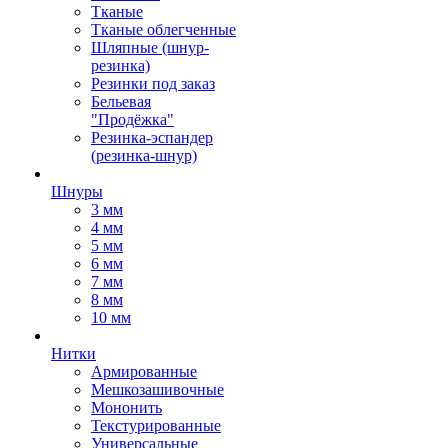
Тканые
Тканые облегченные
Шляпные (шнур-
резинка)
Резинки под заказ
Бельевая
"Продёжка"
Резинка-эспандер
(резинка-шнур)
Шнуры
3 мм
4 мм
5 мм
6 мм
7 мм
8 мм
10 мм
Нитки
Армированные
Мешкозашивочные
Мононить
Текстурированные
Универсальные