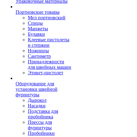
Упаковочные материалы
Портновские товары
Мел портновский
Спицы
Манжеты
Булавки
Клеевые пистолеты
и стержни
Ножницы
Сантиметр
Принадлежности
для швейных машин
Этикет-пистолет
Оборудование для
установки швейной
фурнитуры
Дырокол
Насадки
Подставка для
пробойника
Прессы для
фурнитуры
Пробойники