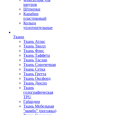
шнуров
Штрипки
Карабин
пластиковый
Кольца
уплотнительные
Ткани
Ткань Атлас
Ткань Твилл
Ткань Флис
Ткань Таффета
Ткань Таслан
Ткань Сорочечная
Ткань Сетка
Ткань Гретта
Ткань Оксфорд
Ткань Дюспо
Ткань
голографическая
TPU
Габардин
Ткань Мебельная
"мамбо" (рогожка)