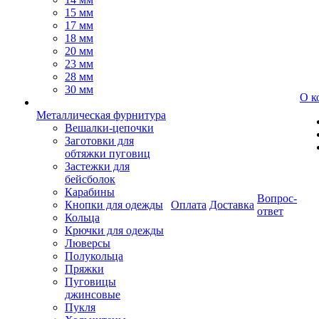
15 мм
17 мм
18 мм
20 мм
23 мм
28 мм
30 мм
О к
Металлическая фурнитура
Вешалки-цепочки
Заготовки для
обтяжки пуговиц
Застежки для
бейсболок
Карабины
Вопрос-
Кнопки для одежды
Оплата
Доставка
ответ
Кольца
Крючки для одежды
Люверсы
Полукольца
Пряжки
Пуговицы
джинсовые
Пукля