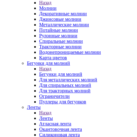
Назад
Молнии
Декоративные молнии
Джинсовые молнии
Металлические молнии
Потайные молнии
Рулонные молнии
Спиральные молнии
Тракторные молнии
Водонепроницаемые молнии
Карта цветов
Бегунки для молний
Назад
Бегунки для молний
Для металлических молний
Для спиральных молний
Для тракторных молний
Ограничители
Пуллеры для бегунков
Ленты
Назад
Ленты
Атласная лента
Окантовочная лента
Силиконовая лента