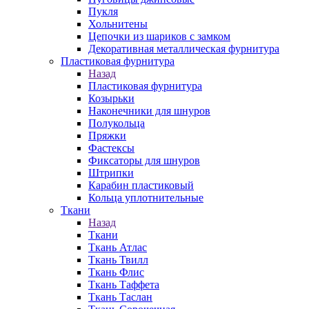
Пукля
Хольнитены
Цепочки из шариков с замком
Декоративная металлическая фурнитура
Пластиковая фурнитура
Назад
Пластиковая фурнитура
Козырьки
Наконечники для шнуров
Полукольца
Пряжки
Фастексы
Фиксаторы для шнуров
Штрипки
Карабин пластиковый
Кольца уплотнительные
Ткани
Назад
Ткани
Ткань Атлас
Ткань Твилл
Ткань Флис
Ткань Таффета
Ткань Таслан