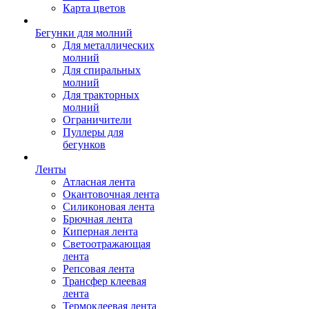
Карта цветов
Бегунки для молний
Для металлических
молний
Для спиральных
молний
Для тракторных
молний
Ограничители
Пуллеры для
бегунков
Ленты
Атласная лента
Окантовочная лента
Силиконовая лента
Брючная лента
Киперная лента
Светоотражающая
лента
Репсовая лента
Трансфер клеевая
лента
Термоклеевая лента