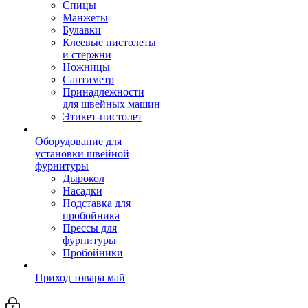
Спицы
Манжеты
Булавки
Клеевые пистолеты
и стержни
Ножницы
Сантиметр
Принадлежности
для швейных машин
Этикет-пистолет
Оборудование для
установки швейной
фурнитуры
Дырокол
Насадки
Подставка для
пробойника
Прессы для
фурнитуры
Пробойники
Приход товара май