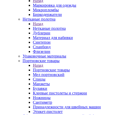
Назад
Маркировка для одежды
Микропломбы
Биркодержатели
Нетканые полотна
Назад
Нетканые полотна
Дублерин
Материал для набивки
Синтепон
Спанбонд
Флизелин
Упаковочные материалы
Портновские товары
Назад
Портновские товары
Мел портновский
Спицы
Манжеты
Булавки
Клеевые пистолеты и стержни
Ножницы
Сантиметр
Принадлежности для швейных машин
Этикет-пистолет