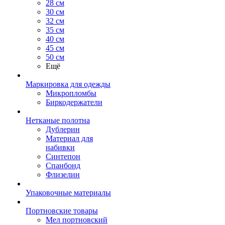
28 см
30 см
32 см
35 см
40 см
45 см
50 см
Ещё
Маркировка для одежды
Микропломбы
Биркодержатели
Нетканые полотна
Дублерин
Материал для
набивки
Синтепон
Спанбонд
Флизелин
Упаковочные материалы
Портновские товары
Мел портновский