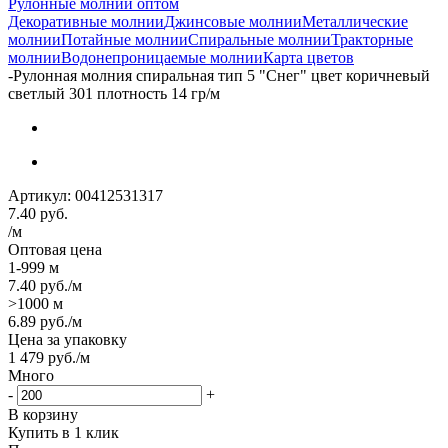
Рулонные молнии оптом
Декоративные молнии
Джинсовые молнии
Металлические
молнии
Потайные молнии
Спиральные молнии
Тракторные
молнии
Водонепроницаемые молнии
Карта цветов
-
Рулонная молния спиральная тип 5 "Снег" цвет коричневый
светлый 301 плотность 14 гр/м
Артикул:
00412531317
7.40
руб.
/м
Оптовая цена
1-999 м
7.40
руб.
/м
>1000 м
6.89
руб.
/м
Цена за упаковку
1 479
руб.
/м
Много
-
+
В корзину
Купить в 1 клик