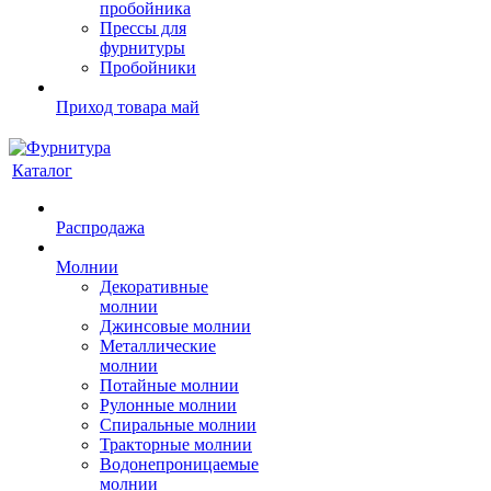
пробойника
Прессы для
фурнитуры
Пробойники
Приход товара май
Каталог
Распродажа
Молнии
Декоративные
молнии
Джинсовые молнии
Металлические
молнии
Потайные молнии
Рулонные молнии
Спиральные молнии
Тракторные молнии
Водонепроницаемые
молнии