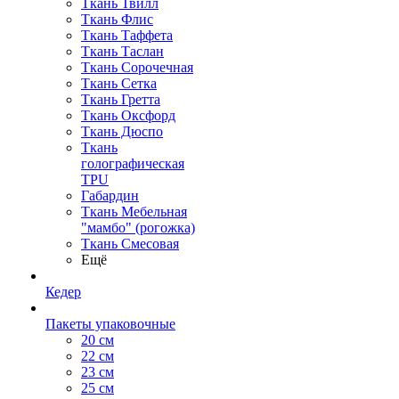
Ткань Твилл
Ткань Флис
Ткань Таффета
Ткань Таслан
Ткань Сорочечная
Ткань Сетка
Ткань Гретта
Ткань Оксфорд
Ткань Дюспо
Ткань
голографическая
TPU
Габардин
Ткань Мебельная
"мамбо" (рогожка)
Ткань Смесовая
Ещё
Кедер
Пакеты упаковочные
20 см
22 см
23 см
25 см