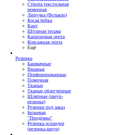
Стропа текстильная
ременная
Липучка (Велькро)
Косая бейка
Кант
Шторная тесьма
Капроновая лента
Корсажная лента
Ещё
Резинки
Башмачные
Вязаные
Перфорированные
Помочная
Тканые
Тканые облегченные
Шляпные (шнур-
резинка)
Резинки под заказ
Бельевая
"Продёжка"
Резинка-эспандер
(резинка-шнур)