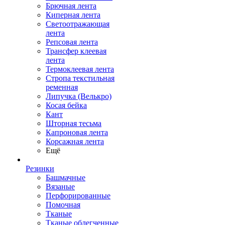
Брючная лента
Киперная лента
Светоотражающая
лента
Репсовая лента
Трансфер клеевая
лента
Термоклеевая лента
Стропа текстильная
ременная
Липучка (Велькро)
Косая бейка
Кант
Шторная тесьма
Капроновая лента
Корсажная лента
Ещё
Резинки
Башмачные
Вязаные
Перфорированные
Помочная
Тканые
Тканые облегченные