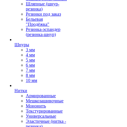
Шляпные (шнур-
резинка)
Резинки под заказ
Бельевая
"Продёжка"
Резинка-эспандер
(резинка-шнур)
Шнуры
3 мм
4 мм
5 мм
6 мм
7 мм
8 мм
10 мм
Нитки
Армированные
Мешкозашивочные
Мононить
Текстурированные
Универсальные
Эластичные (нитка -
резинка)