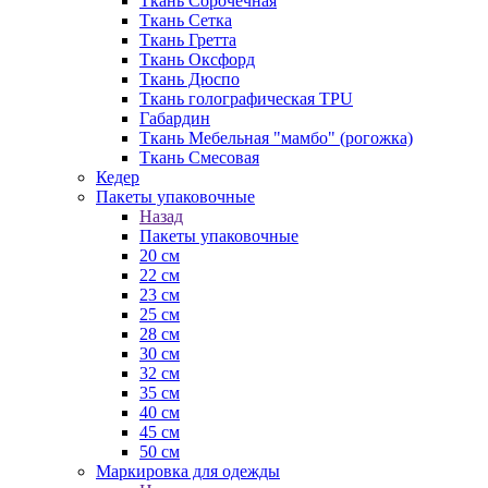
Ткань Сорочечная
Ткань Сетка
Ткань Гретта
Ткань Оксфорд
Ткань Дюспо
Ткань голографическая TPU
Габардин
Ткань Мебельная "мамбо" (рогожка)
Ткань Смесовая
Кедер
Пакеты упаковочные
Назад
Пакеты упаковочные
20 см
22 см
23 см
25 см
28 см
30 см
32 см
35 см
40 см
45 см
50 см
Маркировка для одежды