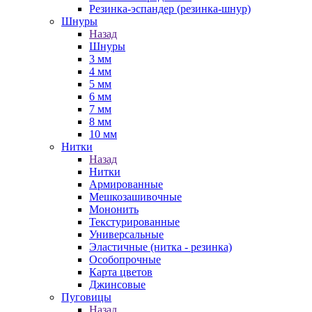
Резинка-эспандер (резинка-шнур)
Шнуры
Назад
Шнуры
3 мм
4 мм
5 мм
6 мм
7 мм
8 мм
10 мм
Нитки
Назад
Нитки
Армированные
Мешкозашивочные
Мононить
Текстурированные
Универсальные
Эластичные (нитка - резинка)
Особопрочные
Карта цветов
Джинсовые
Пуговицы
Назад