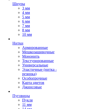
Шнуры
3 мм
4 мм
5 мм
6 мм
7 мм
8 мм
10 мм
Нитки
Армированные
Мешкозашивочные
Мононить
Текстурированные
Универсальные
Эластичные (нитка -
резинка)
Особопрочные
Карта цветов
Джинсовые
Пуговицы
Пукля
11 мм
14 мм