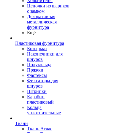
Хольнитены
Цепочки из шариков
с замком
Декоративная
металлическая
фурнитура
Ещё
Пластиковая фурнитура
Козырьки
Наконечники для
шнуров
Полукольца
Пряжки
Фастексы
Фиксаторы для
шнуров
Штрипки
Карабин
пластиковый
Кольца
уплотнительные
Ткани
Ткань Атлас