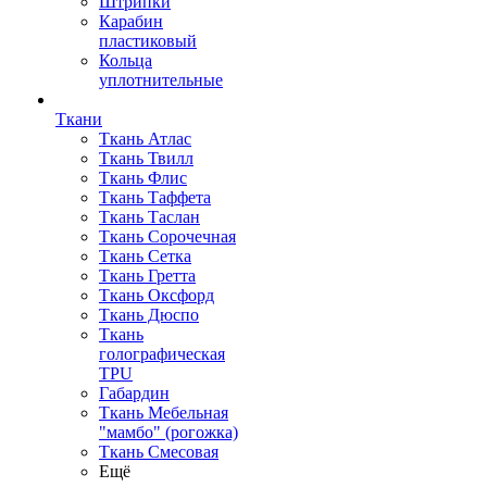
Штрипки
Карабин
пластиковый
Кольца
уплотнительные
Ткани
Ткань Атлас
Ткань Твилл
Ткань Флис
Ткань Таффета
Ткань Таслан
Ткань Сорочечная
Ткань Сетка
Ткань Гретта
Ткань Оксфорд
Ткань Дюспо
Ткань
голографическая
TPU
Габардин
Ткань Мебельная
"мамбо" (рогожка)
Ткань Смесовая
Ещё