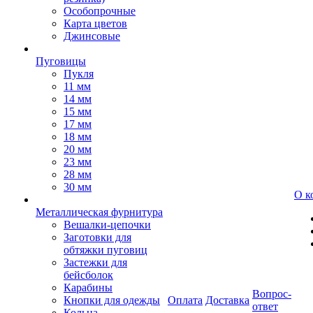
Особопрочные
Карта цветов
Джинсовые
Пуговицы
Пукля
11 мм
14 мм
15 мм
17 мм
18 мм
20 мм
23 мм
28 мм
30 мм
О к
Металлическая фурнитура
Вешалки-цепочки
Заготовки для
обтяжки пуговиц
Застежки для
бейсболок
Карабины
Вопрос-
Кнопки для одежды
Оплата
Доставка
ответ
Кольца