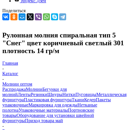
Яндекс.Дзен
Поделиться
Рулонная молния спиральная тип 5
"Снег" цвет коричневый светлый 301
плотность 14 гр/м
Главная
-
Каталог
-
Молнии оптом
Распродажа
Молнии
Бегунки для
молний
Ленты
Резинки
Шнуры
Нитки
Пуговицы
Металлическая
фурнитура
Пластиковая фурнитура
Ткани
Кедер
Пакеты
упаковочные
Маркировка для одежды
Нетканые
полотна
Упаковочные материалы
Портновские
товары
Оборудование для установки швейной
фурнитуры
Приход товара май
-