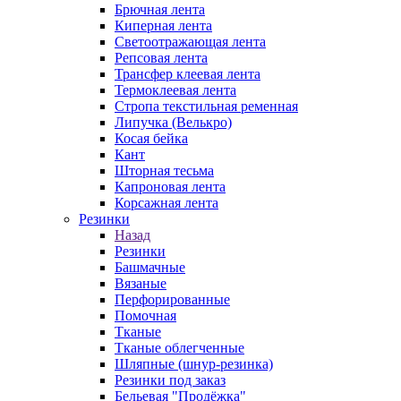
Брючная лента
Киперная лента
Светоотражающая лента
Репсовая лента
Трансфер клеевая лента
Термоклеевая лента
Стропа текстильная ременная
Липучка (Велькро)
Косая бейка
Кант
Шторная тесьма
Капроновая лента
Корсажная лента
Резинки
Назад
Резинки
Башмачные
Вязаные
Перфорированные
Помочная
Тканые
Тканые облегченные
Шляпные (шнур-резинка)
Резинки под заказ
Бельевая "Продёжка"