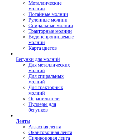
Металлические
молнии
Потайные молнии
Рулонные молнии
Спиральные молнии
Тракторные молнии
Водонепроницаемые
молнии
Карта цветов
Бегунки для молний
Для металлических
молний
Для спиральных
молний
Для тракторных
молний
Ограничители
Пуллеры для
бегунков
Ленты
Атласная лента
Окантовочная лента
Силиконовая лента