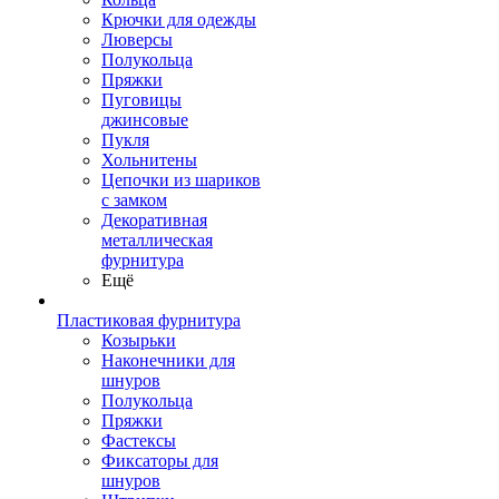
Крючки для одежды
Люверсы
Полукольца
Пряжки
Пуговицы
джинсовые
Пукля
Хольнитены
Цепочки из шариков
с замком
Декоративная
металлическая
фурнитура
Ещё
Пластиковая фурнитура
Козырьки
Наконечники для
шнуров
Полукольца
Пряжки
Фастексы
Фиксаторы для
шнуров