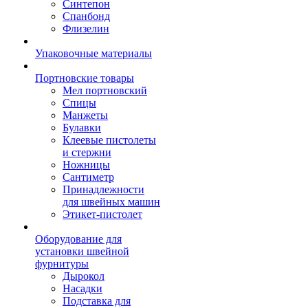
Синтепон
Спанбонд
Флизелин
Упаковочные материалы
Портновские товары
Мел портновский
Спицы
Манжеты
Булавки
Клеевые пистолеты
и стержни
Ножницы
Сантиметр
Принадлежности
для швейных машин
Этикет-пистолет
Оборудование для
установки швейной
фурнитуры
Дырокол
Насадки
Подставка для