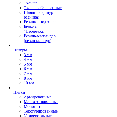
Тканые
Тканые облегченные
Шляпные (шнур-
резинка)
Резинки под заказ
Бельевая
"Продёжка"
Резинка-эспандер
(резинка-шнур)
Шнуры
3 мм
4 мм
5 мм
6 мм
7 мм
8 мм
10 мм
Нитки
Армированные
Мешкозашивочные
Мононить
Текстурированные
Универсальные