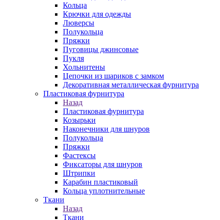
Кольца
Крючки для одежды
Люверсы
Полукольца
Пряжки
Пуговицы джинсовые
Пукля
Хольнитены
Цепочки из шариков с замком
Декоративная металлическая фурнитура
Пластиковая фурнитура
Назад
Пластиковая фурнитура
Козырьки
Наконечники для шнуров
Полукольца
Пряжки
Фастексы
Фиксаторы для шнуров
Штрипки
Карабин пластиковый
Кольца уплотнительные
Ткани
Назад
Ткани