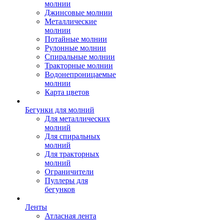
молнии
Джинсовые молнии
Металлические
молнии
Потайные молнии
Рулонные молнии
Спиральные молнии
Тракторные молнии
Водонепроницаемые
молнии
Карта цветов
Бегунки для молний
Для металлических
молний
Для спиральных
молний
Для тракторных
молний
Ограничители
Пуллеры для
бегунков
Ленты
Атласная лента