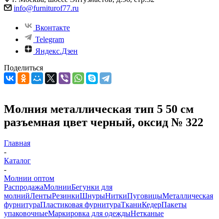
info@furniturof77.ru
Вконтакте
Telegram
Яндекс.Дзен
Поделиться
Молния металлическая тип 5 50 см
разъемная цвет черный, оксид № 322
Главная
-
Каталог
-
Молнии оптом
Распродажа
Молнии
Бегунки для
молний
Ленты
Резинки
Шнуры
Нитки
Пуговицы
Металлическая
фурнитура
Пластиковая фурнитура
Ткани
Кедер
Пакеты
упаковочные
Маркировка для одежды
Нетканые