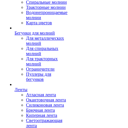
Спиральные молнии
Тракторные молнии
Водонепроницаемые
молнии
Карта цветов
Бегунки для молний
Для металлических
молний
Для спиральных
молний
Для тракторных
молний
Ограничители
Пуллеры для
бегунков
Ленты
Атласная лента
Окантовочная лента
Силиконовая лента
Брючная лента
Киперная лента
Светоотражающая
лента