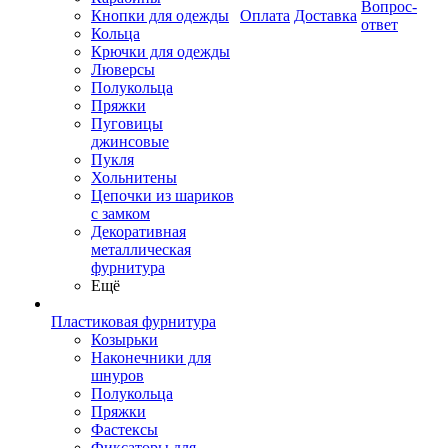
Вопрос-
Кнопки для одежды
Оплата
Доставка
ответ
Кольца
Крючки для одежды
Люверсы
Полукольца
Пряжки
Пуговицы
джинсовые
Пукля
Хольнитены
Цепочки из шариков
с замком
Декоративная
металлическая
фурнитура
Ещё
Пластиковая фурнитура
Козырьки
Наконечники для
шнуров
Полукольца
Пряжки
Фастексы
Фиксаторы для