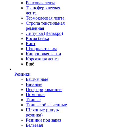
Репсовая лента
Трансфер клеевая
лента
Термоклеевая лента
Стропа текстильная
ременная
Липучка (Велькро)
Косая бейка
Кант
Шторная тесьма
Капроновая лента
Корсажная лента
Ещё
Резинки
Башмачные
Вязаные
Перфорированные
Помочная
Тканые
Тканые облегченные
Шляпные (шнур-
резинка)
Резинки под заказ
Бельевая