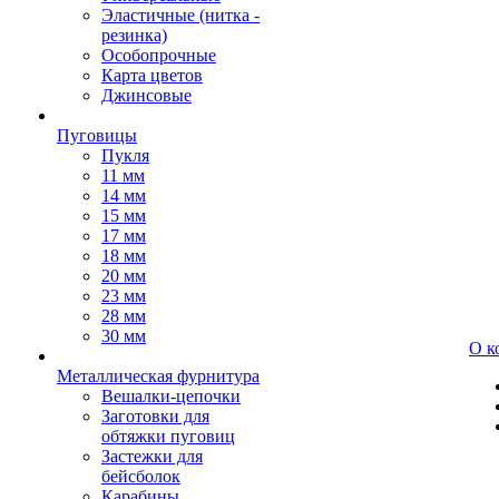
Эластичные (нитка -
резинка)
Особопрочные
Карта цветов
Джинсовые
Пуговицы
Пукля
11 мм
14 мм
15 мм
17 мм
18 мм
20 мм
23 мм
28 мм
30 мм
О к
Металлическая фурнитура
Вешалки-цепочки
Заготовки для
обтяжки пуговиц
Застежки для
бейсболок
Карабины