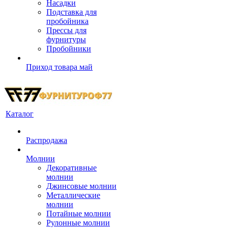
Насадки
Подставка для
пробойника
Прессы для
фурнитуры
Пробойники
Приход товара май
Каталог
Распродажа
Молнии
Декоративные
молнии
Джинсовые молнии
Металлические
молнии
Потайные молнии
Рулонные молнии