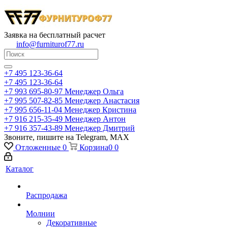
Заявка на бесплатный расчет
info@furniturof77.ru
+7 495 123-36-64
+7 495 123-36-64
+7 993 695-80-97
Менеджер Ольга
+7 995 507-82-85
Менеджер Анастасия
+7 995 656-11-04
Менеджер Кристина
+7 916 215-35-49
Менеджер Антон
+7 916 357-43-89
Менеджер Дмитрий
Звоните, пишите на Telegram, MAX
Отложенные
0
Корзина
0
0
Каталог
Распродажа
Молнии
Декоративные