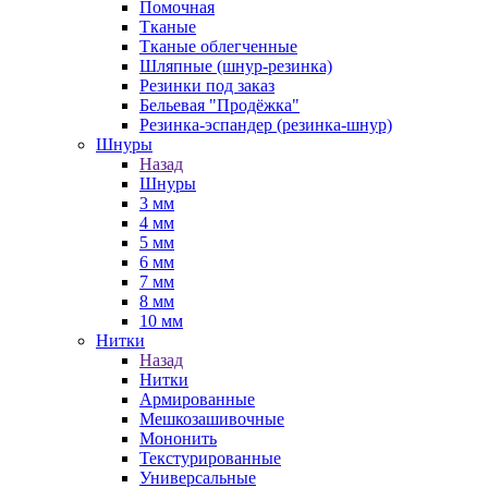
Помочная
Тканые
Тканые облегченные
Шляпные (шнур-резинка)
Резинки под заказ
Бельевая "Продёжка"
Резинка-эспандер (резинка-шнур)
Шнуры
Назад
Шнуры
3 мм
4 мм
5 мм
6 мм
7 мм
8 мм
10 мм
Нитки
Назад
Нитки
Армированные
Мешкозашивочные
Мононить
Текстурированные
Универсальные