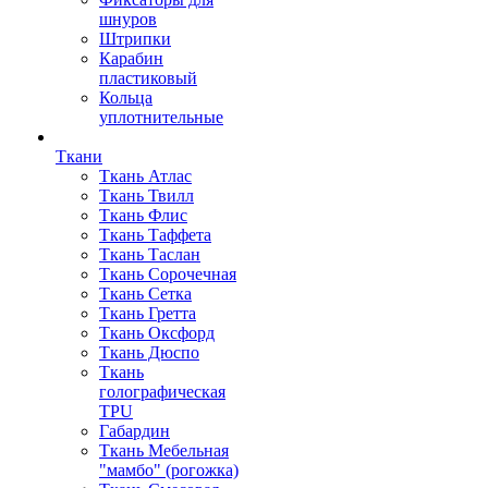
шнуров
Штрипки
Карабин
пластиковый
Кольца
уплотнительные
Ткани
Ткань Атлас
Ткань Твилл
Ткань Флис
Ткань Таффета
Ткань Таслан
Ткань Сорочечная
Ткань Сетка
Ткань Гретта
Ткань Оксфорд
Ткань Дюспо
Ткань
голографическая
TPU
Габардин
Ткань Мебельная
"мамбо" (рогожка)