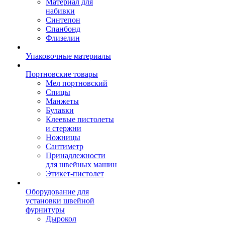
Материал для
набивки
Синтепон
Спанбонд
Флизелин
Упаковочные материалы
Портновские товары
Мел портновский
Спицы
Манжеты
Булавки
Клеевые пистолеты
и стержни
Ножницы
Сантиметр
Принадлежности
для швейных машин
Этикет-пистолет
Оборудование для
установки швейной
фурнитуры
Дырокол