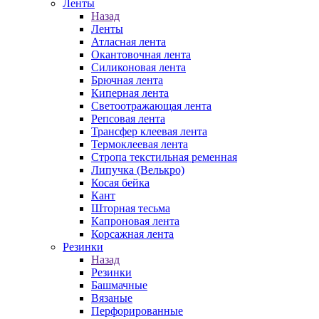
Ленты
Назад
Ленты
Атласная лента
Окантовочная лента
Силиконовая лента
Брючная лента
Киперная лента
Светоотражающая лента
Репсовая лента
Трансфер клеевая лента
Термоклеевая лента
Стропа текстильная ременная
Липучка (Велькро)
Косая бейка
Кант
Шторная тесьма
Капроновая лента
Корсажная лента
Резинки
Назад
Резинки
Башмачные
Вязаные
Перфорированные