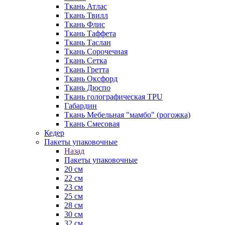
Ткань Атлас
Ткань Твилл
Ткань Флис
Ткань Таффета
Ткань Таслан
Ткань Сорочечная
Ткань Сетка
Ткань Гретта
Ткань Оксфорд
Ткань Дюспо
Ткань голографическая TPU
Габардин
Ткань Мебельная "мамбо" (рогожка)
Ткань Смесовая
Кедер
Пакеты упаковочные
Назад
Пакеты упаковочные
20 см
22 см
23 см
25 см
28 см
30 см
32 см