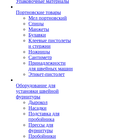
Упаковочные материалы
Портновские товары
Мел портновский
Спицы
Манжеты
Булавки
Клеевые пистолеты
и стержни
Ножницы
Сантиметр
Принадлежности
для швейных машин
Этикет-пистолет
Оборудование для
установки швейной
фурнитуры
Дырокол
Насадки
Подставка для
пробойника
Прессы для
фурнитуры
Пробойники