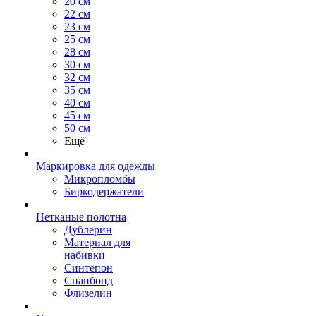
20 см
22 см
23 см
25 см
28 см
30 см
32 см
35 см
40 см
45 см
50 см
Ещё
Маркировка для одежды
Микропломбы
Биркодержатели
Нетканые полотна
Дублерин
Материал для
набивки
Синтепон
Спанбонд
Флизелин