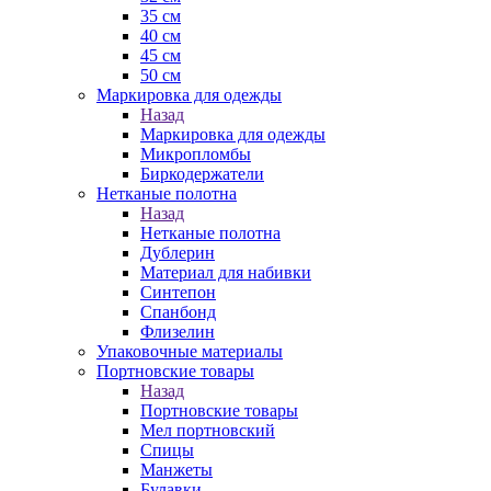
35 см
40 см
45 см
50 см
Маркировка для одежды
Назад
Маркировка для одежды
Микропломбы
Биркодержатели
Нетканые полотна
Назад
Нетканые полотна
Дублерин
Материал для набивки
Синтепон
Спанбонд
Флизелин
Упаковочные материалы
Портновские товары
Назад
Портновские товары
Мел портновский
Спицы
Манжеты
Булавки