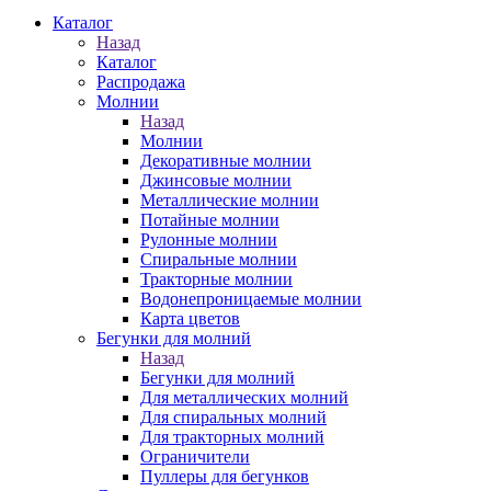
Каталог
Назад
Каталог
Распродажа
Молнии
Назад
Молнии
Декоративные молнии
Джинсовые молнии
Металлические молнии
Потайные молнии
Рулонные молнии
Спиральные молнии
Тракторные молнии
Водонепроницаемые молнии
Карта цветов
Бегунки для молний
Назад
Бегунки для молний
Для металлических молний
Для спиральных молний
Для тракторных молний
Ограничители
Пуллеры для бегунков