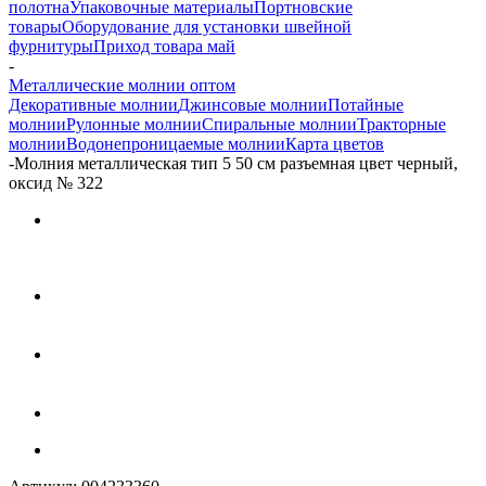
полотна
Упаковочные материалы
Портновские
товары
Оборудование для установки швейной
фурнитуры
Приход товара май
-
Металлические молнии оптом
Декоративные молнии
Джинсовые молнии
Потайные
молнии
Рулонные молнии
Спиральные молнии
Тракторные
молнии
Водонепроницаемые молнии
Карта цветов
-
Молния металлическая тип 5 50 см разъемная цвет черный,
оксид № 322