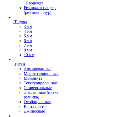
"Продёжка"
Резинка-эспандер
(резинка-шнур)
Шнуры
3 мм
4 мм
5 мм
6 мм
7 мм
8 мм
10 мм
Нитки
Армированные
Мешкозашивочные
Мононить
Текстурированные
Универсальные
Эластичные (нитка -
резинка)
Особопрочные
Карта цветов
Джинсовые