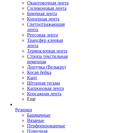
Окантовочная лента
Силиконовая лента
Брючная лента
Киперная лента
Светоотражающая
лента
Репсовая лента
Трансфер клеевая
лента
Термоклеевая лента
Стропа текстильная
ременная
Липучка (Велькро)
Косая бейка
Кант
Шторная тесьма
Капроновая лента
Корсажная лента
Ещё
Резинки
Башмачные
Вязаные
Перфорированные
Помочная