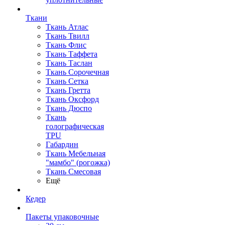
Ткани
Ткань Атлас
Ткань Твилл
Ткань Флис
Ткань Таффета
Ткань Таслан
Ткань Сорочечная
Ткань Сетка
Ткань Гретта
Ткань Оксфорд
Ткань Дюспо
Ткань
голографическая
TPU
Габардин
Ткань Мебельная
"мамбо" (рогожка)
Ткань Смесовая
Ещё
Кедер
Пакеты упаковочные