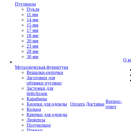
Пуговицы
Пукля
11 мм
14 мм
15 мм
17 мм
18 мм
20 мм
23 мм
28 мм
30 мм
О к
Металлическая фурнитура
Вешалки-цепочки
Заготовки для
обтяжки пуговиц
Застежки для
бейсболок
Карабины
Вопрос-
Кнопки для одежды
Оплата
Доставка
ответ
Кольца
Крючки для одежды
Люверсы
Полукольца
Пряжки