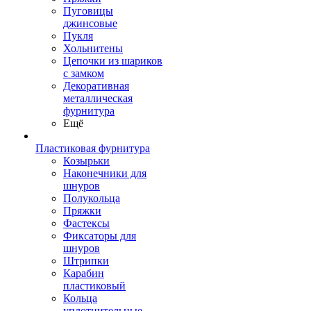
Пуговицы
джинсовые
Пукля
Хольнитены
Цепочки из шариков
с замком
Декоративная
металлическая
фурнитура
Ещё
Пластиковая фурнитура
Козырьки
Наконечники для
шнуров
Полукольца
Пряжки
Фастексы
Фиксаторы для
шнуров
Штрипки
Карабин
пластиковый
Кольца
уплотнительные