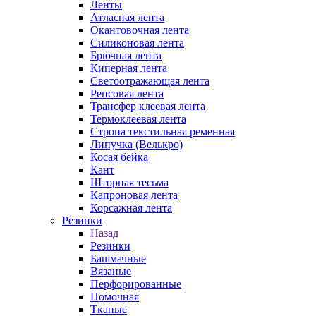
Ленты
Атласная лента
Окантовочная лента
Силиконовая лента
Брючная лента
Киперная лента
Светоотражающая лента
Репсовая лента
Трансфер клеевая лента
Термоклеевая лента
Стропа текстильная ременная
Липучка (Велькро)
Косая бейка
Кант
Шторная тесьма
Капроновая лента
Корсажная лента
Резинки
Назад
Резинки
Башмачные
Вязаные
Перфорированные
Помочная
Тканые