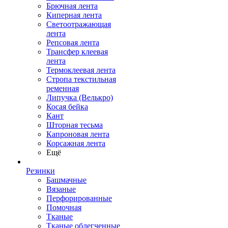
Брючная лента
Киперная лента
Светоотражающая
лента
Репсовая лента
Трансфер клеевая
лента
Термоклеевая лента
Стропа текстильная
ременная
Липучка (Велькро)
Косая бейка
Кант
Шторная тесьма
Капроновая лента
Корсажная лента
Ещё
Резинки
Башмачные
Вязаные
Перфорированные
Помочная
Тканые
Тканые облегченные