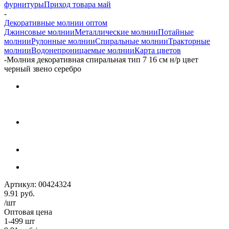
фурнитуры
Приход товара май
-
Декоративные молнии оптом
Джинсовые молнии
Металлические молнии
Потайные
молнии
Рулонные молнии
Спиральные молнии
Тракторные
молнии
Водонепроницаемые молнии
Карта цветов
-
Молния декоративная спиральная тип 7 16 см н/р цвет
черный звено серебро
Артикул:
00424324
9.91
руб.
/шт
Оптовая цена
1-499 шт