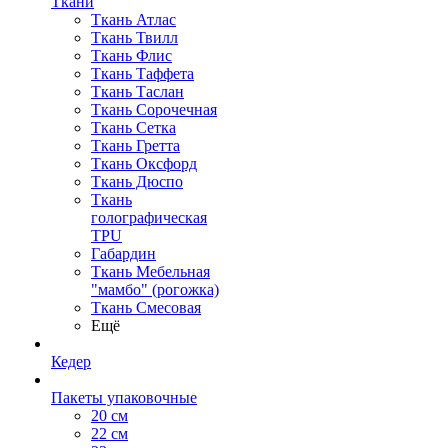
Ткани
Ткань Атлас
Ткань Твилл
Ткань Флис
Ткань Таффета
Ткань Таслан
Ткань Сорочечная
Ткань Сетка
Ткань Гретта
Ткань Оксфорд
Ткань Дюспо
Ткань
голографическая
TPU
Габардин
Ткань Мебельная
"мамбо" (рогожка)
Ткань Смесовая
Ещё
Кедер
Пакеты упаковочные
20 см
22 см