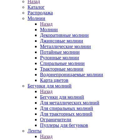
Назад
Каталог
Распродажа
Молнии
Назад
Молнии
Декоративные молнии
Джинсовые молнии
Металлические молнии
Потайные молнии
Рулонные молнии
Спиральные молнии
Тракторные молнии
Водонепроницаемые молнии
Карта цветов
Бегунки для молний
Назад
Бегунки для молний
Для металлических молний
Для спиральных молний
Для тракторных молний
Ограничители
Пуллеры для бегунков
Ленты
Назад