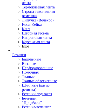
лента
Термоклеевая лента
Стропа текстильная
ременная
Липучка (Велькро)
Косая бейка
Кант
Шторная тесьма
Капроновая лента
Корсажная лента
Ещё
Резинки
Башмачные
Вязаные
Перфорированные
Помочная
Тканые
Тканые облегченные
Шляпные (шнур-
резинка)
Резинки под заказ
Бельевая
"Продёжка"
Резинка-эспандер