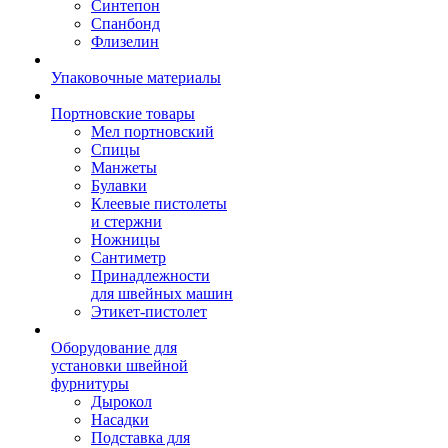
Синтепон
Спанбонд
Флизелин
Упаковочные материалы
Портновские товары
Мел портновский
Спицы
Манжеты
Булавки
Клеевые пистолеты
и стержни
Ножницы
Сантиметр
Принадлежности
для швейных машин
Этикет-пистолет
Оборудование для
установки швейной
фурнитуры
Дырокол
Насадки
Подставка для