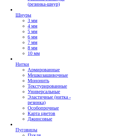
(резинка-шнур)
Шнуры
3 мм
4 мм
5 мм
6 мм
7 мм
8 мм
10 мм
Нитки
Армированные
Мешкозашивочные
Мононить
Текстурированные
Универсальные
Эластичные (нитка -
резинка)
Особопрочные
Карта цветов
Джинсовые
Пуговицы
Пукля