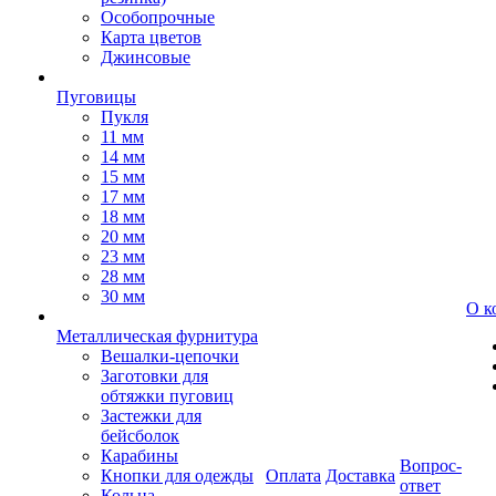
Особопрочные
Карта цветов
Джинсовые
Пуговицы
Пукля
11 мм
14 мм
15 мм
17 мм
18 мм
20 мм
23 мм
28 мм
30 мм
О к
Металлическая фурнитура
Вешалки-цепочки
Заготовки для
обтяжки пуговиц
Застежки для
бейсболок
Карабины
Вопрос-
Кнопки для одежды
Оплата
Доставка
ответ
Кольца