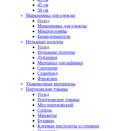
45 см
50 см
Маркировка для одежды
Назад
Маркировка для одежды
Микропломбы
Биркодержатели
Нетканые полотна
Назад
Нетканые полотна
Дублерин
Материал для набивки
Синтепон
Спанбонд
Флизелин
Упаковочные материалы
Портновские товары
Назад
Портновские товары
Мел портновский
Спицы
Манжеты
Булавки
Клеевые пистолеты и стержни