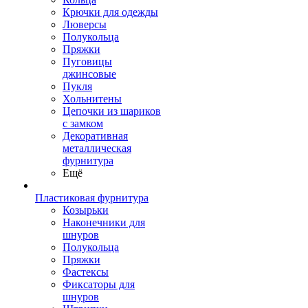
Крючки для одежды
Люверсы
Полукольца
Пряжки
Пуговицы
джинсовые
Пукля
Хольнитены
Цепочки из шариков
с замком
Декоративная
металлическая
фурнитура
Ещё
Пластиковая фурнитура
Козырьки
Наконечники для
шнуров
Полукольца
Пряжки
Фастексы
Фиксаторы для
шнуров