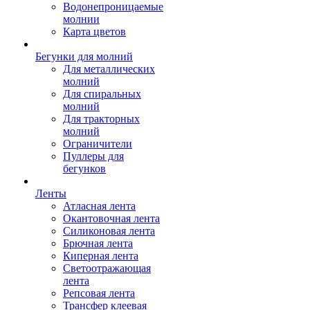
Водонепроницаемые
молнии
Карта цветов
Бегунки для молний
Для металлических
молний
Для спиральных
молний
Для тракторных
молний
Ограничители
Пуллеры для
бегунков
Ленты
Атласная лента
Окантовочная лента
Силиконовая лента
Брючная лента
Киперная лента
Светоотражающая
лента
Репсовая лента
Трансфер клеевая