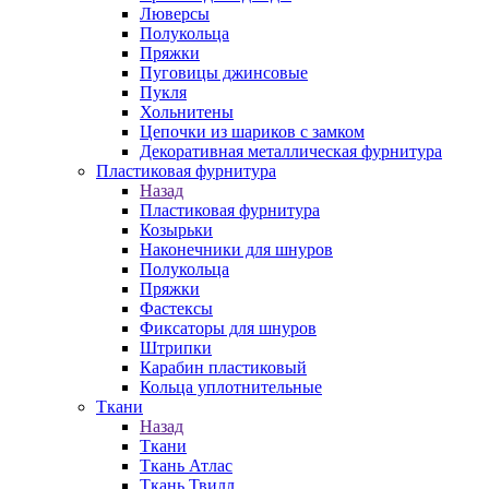
Люверсы
Полукольца
Пряжки
Пуговицы джинсовые
Пукля
Хольнитены
Цепочки из шариков с замком
Декоративная металлическая фурнитура
Пластиковая фурнитура
Назад
Пластиковая фурнитура
Козырьки
Наконечники для шнуров
Полукольца
Пряжки
Фастексы
Фиксаторы для шнуров
Штрипки
Карабин пластиковый
Кольца уплотнительные
Ткани
Назад
Ткани
Ткань Атлас
Ткань Твилл