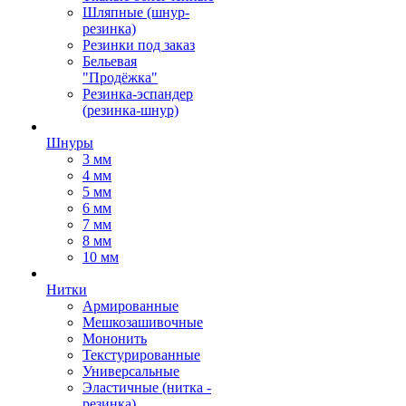
Шляпные (шнур-
резинка)
Резинки под заказ
Бельевая
"Продёжка"
Резинка-эспандер
(резинка-шнур)
Шнуры
3 мм
4 мм
5 мм
6 мм
7 мм
8 мм
10 мм
Нитки
Армированные
Мешкозашивочные
Мононить
Текстурированные
Универсальные
Эластичные (нитка -
резинка)