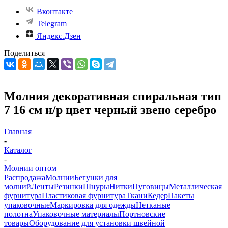
Вконтакте
Telegram
Яндекс.Дзен
Поделиться
Молния декоративная спиральная тип
7 16 см н/р цвет черный звено серебро
Главная
-
Каталог
-
Молнии оптом
Распродажа
Молнии
Бегунки для
молний
Ленты
Резинки
Шнуры
Нитки
Пуговицы
Металлическая
фурнитура
Пластиковая фурнитура
Ткани
Кедер
Пакеты
упаковочные
Маркировка для одежды
Нетканые
полотна
Упаковочные материалы
Портновские
товары
Оборудование для установки швейной