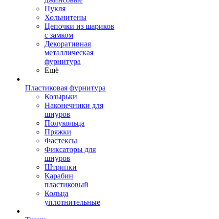
Пукля
Хольнитены
Цепочки из шариков
с замком
Декоративная
металлическая
фурнитура
Ещё
Пластиковая фурнитура
Козырьки
Наконечники для
шнуров
Полукольца
Пряжки
Фастексы
Фиксаторы для
шнуров
Штрипки
Карабин
пластиковый
Кольца
уплотнительные