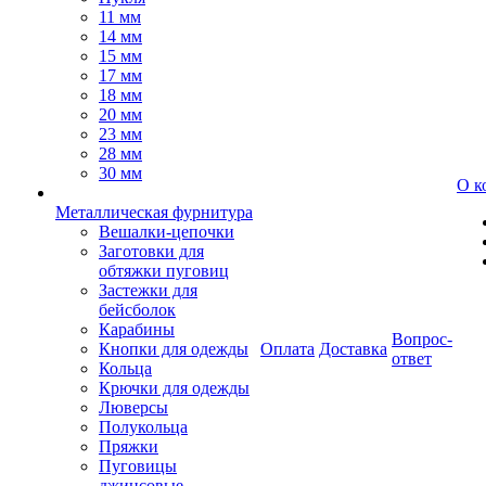
11 мм
14 мм
15 мм
17 мм
18 мм
20 мм
23 мм
28 мм
30 мм
О к
Металлическая фурнитура
Вешалки-цепочки
Заготовки для
обтяжки пуговиц
Застежки для
бейсболок
Карабины
Вопрос-
Кнопки для одежды
Оплата
Доставка
ответ
Кольца
Крючки для одежды
Люверсы
Полукольца
Пряжки
Пуговицы
джинсовые