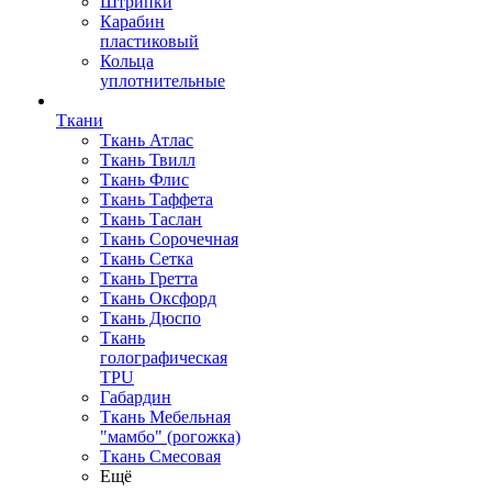
Штрипки
Карабин
пластиковый
Кольца
уплотнительные
Ткани
Ткань Атлас
Ткань Твилл
Ткань Флис
Ткань Таффета
Ткань Таслан
Ткань Сорочечная
Ткань Сетка
Ткань Гретта
Ткань Оксфорд
Ткань Дюспо
Ткань
голографическая
TPU
Габардин
Ткань Мебельная
"мамбо" (рогожка)
Ткань Смесовая
Ещё