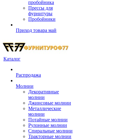
пробойника
Прессы для
фурнитуры
Пробойники
Приход товара май
Каталог
Распродажа
Молнии
Декоративные
молнии
Джинсовые молнии
Металлические
молнии
Потайные молнии
Рулонные молнии
Спиральные молнии
Тракторные молнии