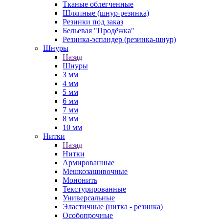
Тканые облегченные
Шляпные (шнур-резинка)
Резинки под заказ
Бельевая "Продёжка"
Резинка-эспандер (резинка-шнур)
Шнуры
Назад
Шнуры
3 мм
4 мм
5 мм
6 мм
7 мм
8 мм
10 мм
Нитки
Назад
Нитки
Армированные
Мешкозашивочные
Мононить
Текстурированные
Универсальные
Эластичные (нитка - резинка)
Особопрочные