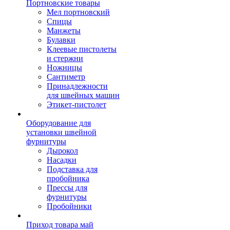
Портновские товары
Мел портновский
Спицы
Манжеты
Булавки
Клеевые пистолеты
и стержни
Ножницы
Сантиметр
Принадлежности
для швейных машин
Этикет-пистолет
Оборудование для
установки швейной
фурнитуры
Дырокол
Насадки
Подставка для
пробойника
Прессы для
фурнитуры
Пробойники
Приход товара май