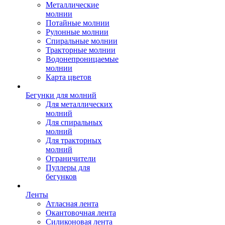
Металлические
молнии
Потайные молнии
Рулонные молнии
Спиральные молнии
Тракторные молнии
Водонепроницаемые
молнии
Карта цветов
Бегунки для молний
Для металлических
молний
Для спиральных
молний
Для тракторных
молний
Ограничители
Пуллеры для
бегунков
Ленты
Атласная лента
Окантовочная лента
Силиконовая лента