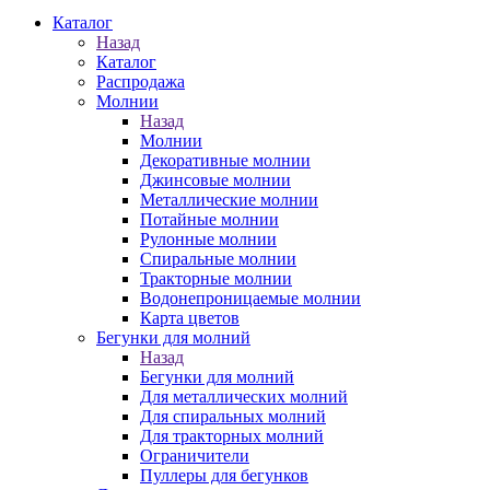
Каталог
Назад
Каталог
Распродажа
Молнии
Назад
Молнии
Декоративные молнии
Джинсовые молнии
Металлические молнии
Потайные молнии
Рулонные молнии
Спиральные молнии
Тракторные молнии
Водонепроницаемые молнии
Карта цветов
Бегунки для молний
Назад
Бегунки для молний
Для металлических молний
Для спиральных молний
Для тракторных молний
Ограничители
Пуллеры для бегунков