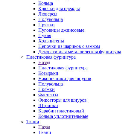
Кольца
Крючки для одежды
Люверсы
Полукольца
Пряжки
Пуговицы джинсовые
Пукля
Хольнитены
Цепочки из шариков с замком
Декоративная металлическая фурнитура
Пластиковая фурнитура
Назад
Пластиковая фурнитура
Козырьки
Наконечники для шнуров
Полукольца
Пряжки
Фастексы
Фиксаторы для шнуров
Штрипки
Карабин пластиковый
Кольца уплотнительные
Ткани
Назад
Ткани