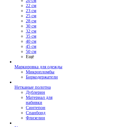
20 см
22 см
23 см
25 см
28 см
30 см
32 см
35 см
40 см
45 см
50 см
Ещё
Маркировка для одежды
Микропломбы
Биркодержатели
Нетканые полотна
Дублерин
Материал для
набивки
Синтепон
Спанбонд
Флизелин