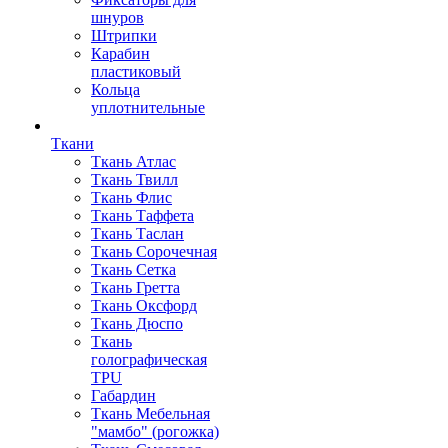
шнуров
Штрипки
Карабин
пластиковый
Кольца
уплотнительные
Ткани
Ткань Атлас
Ткань Твилл
Ткань Флис
Ткань Таффета
Ткань Таслан
Ткань Сорочечная
Ткань Сетка
Ткань Гретта
Ткань Оксфорд
Ткань Дюспо
Ткань
голографическая
TPU
Габардин
Ткань Мебельная
"мамбо" (рогожка)