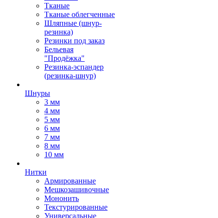
Тканые
Тканые облегченные
Шляпные (шнур-
резинка)
Резинки под заказ
Бельевая
"Продёжка"
Резинка-эспандер
(резинка-шнур)
Шнуры
3 мм
4 мм
5 мм
6 мм
7 мм
8 мм
10 мм
Нитки
Армированные
Мешкозашивочные
Мононить
Текстурированные
Универсальные