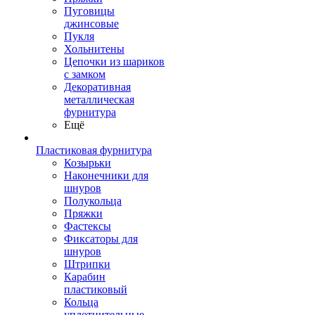
Пуговицы
джинсовые
Пукля
Хольнитены
Цепочки из шариков
с замком
Декоративная
металлическая
фурнитура
Ещё
Пластиковая фурнитура
Козырьки
Наконечники для
шнуров
Полукольца
Пряжки
Фастексы
Фиксаторы для
шнуров
Штрипки
Карабин
пластиковый
Кольца
уплотнительные