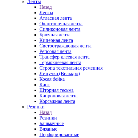
Ленты
Назад
Ленты
Атласная лента
Окантовочная лента
Силиконовая лента
Брючная лента
Киперная лента
Светоотражающая лента
Репсовая лента
Трансфер клеевая лента
Термоклеевая лента
Стропа текстильная ременная
Липучка (Велькро)
Косая бейка
Кант
Шторная тесьма
Капроновая лента
Корсажная лента
Резинки
Назад
Резинки
Башмачные
Вязаные
Перфорированные