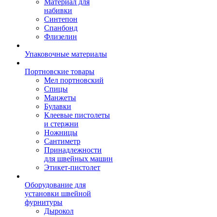
Материал для
набивки
Синтепон
Спанбонд
Флизелин
Упаковочные материалы
Портновские товары
Мел портновский
Спицы
Манжеты
Булавки
Клеевые пистолеты
и стержни
Ножницы
Сантиметр
Принадлежности
для швейных машин
Этикет-пистолет
Оборудование для
установки швейной
фурнитуры
Дырокол