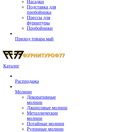
Насадки
Подставка для
пробойника
Прессы для
фурнитуры
Пробойники
Приход товара май
Каталог
Распродажа
Молнии
Декоративные
молнии
Джинсовые молнии
Металлические
молнии
Потайные молнии
Рулонные молнии