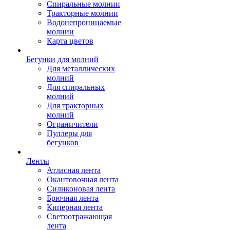
Спиральные молнии
Тракторные молнии
Водонепроницаемые
молнии
Карта цветов
Бегунки для молний
Для металлических
молний
Для спиральных
молний
Для тракторных
молний
Ограничители
Пуллеры для
бегунков
Ленты
Атласная лента
Окантовочная лента
Силиконовая лента
Брючная лента
Киперная лента
Светоотражающая
лента