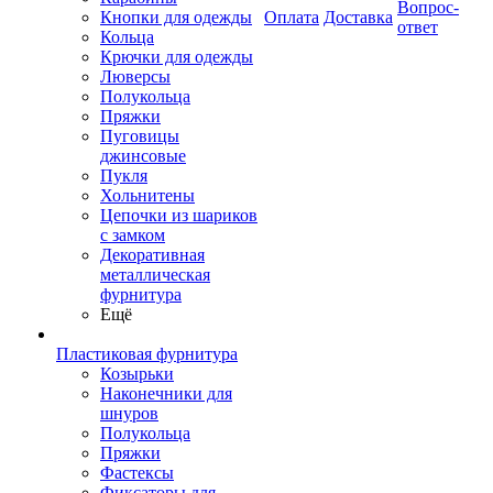
Вопрос-
Кнопки для одежды
Оплата
Доставка
ответ
Кольца
Крючки для одежды
Люверсы
Полукольца
Пряжки
Пуговицы
джинсовые
Пукля
Хольнитены
Цепочки из шариков
с замком
Декоративная
металлическая
фурнитура
Ещё
Пластиковая фурнитура
Козырьки
Наконечники для
шнуров
Полукольца
Пряжки
Фастексы
Фиксаторы для