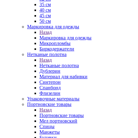
35 см
40 см
45 см
50 см
Маркировка для одежды
Назад
Маркировка для одежды
Микропломбы
Биркодержатели
Нетканые полотна
Назад
Нетканые полотна
Дублерин
Материал для набивки
Синтепон
Спанбонд
Флизелин
Упаковочные материалы
Портновские товары
Назад
Портновские товары
Мел портновский
Спицы
Манжеты
Булавки