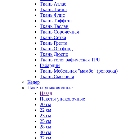
Ткань Атлас
Ткань Твилл
Ткань Флис
Ткань Таффета
Ткань Таслан
Ткань Сорочечная
Ткань Сетка
Ткань Гретта
Ткань Оксфорд
Ткань Дюспо
Ткань голографическая TPU
Габардин
Ткань Мебельная "мамбо" (рогожка)
Ткань Смесовая
Кедер
Пакеты упаковочные
Назад
Пакеты упаковочные
20 см
22 см
23 см
25 см
28 см
30 см
32 см