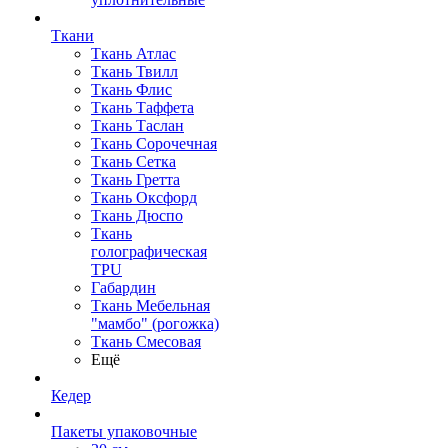
Ткани
Ткань Атлас
Ткань Твилл
Ткань Флис
Ткань Таффета
Ткань Таслан
Ткань Сорочечная
Ткань Сетка
Ткань Гретта
Ткань Оксфорд
Ткань Дюспо
Ткань
голографическая
TPU
Габардин
Ткань Мебельная
"мамбо" (рогожка)
Ткань Смесовая
Ещё
Кедер
Пакеты упаковочные