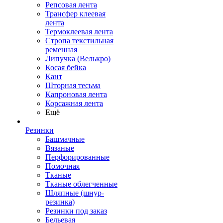
Репсовая лента
Трансфер клеевая
лента
Термоклеевая лента
Стропа текстильная
ременная
Липучка (Велькро)
Косая бейка
Кант
Шторная тесьма
Капроновая лента
Корсажная лента
Ещё
Резинки
Башмачные
Вязаные
Перфорированные
Помочная
Тканые
Тканые облегченные
Шляпные (шнур-
резинка)
Резинки под заказ
Бельевая