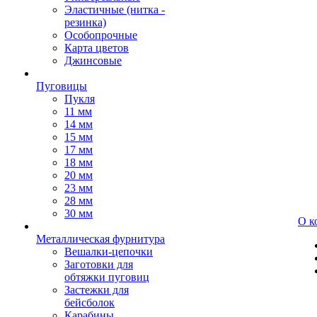
Эластичные (нитка -
резинка)
Особопрочные
Карта цветов
Джинсовые
Пуговицы
Пукля
11 мм
14 мм
15 мм
17 мм
18 мм
20 мм
23 мм
28 мм
30 мм
О к
Металлическая фурнитура
Вешалки-цепочки
Заготовки для
обтяжки пуговиц
Застежки для
бейсболок
Карабины