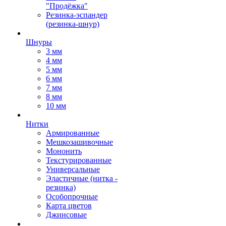
"Продёжка"
Резинка-эспандер
(резинка-шнур)
Шнуры
3 мм
4 мм
5 мм
6 мм
7 мм
8 мм
10 мм
Нитки
Армированные
Мешкозашивочные
Мононить
Текстурированные
Универсальные
Эластичные (нитка -
резинка)
Особопрочные
Карта цветов
Джинсовые