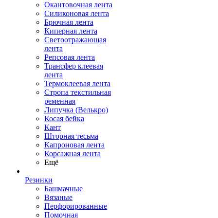
Окантовочная лента
Силиконовая лента
Брючная лента
Киперная лента
Светоотражающая
лента
Репсовая лента
Трансфер клеевая
лента
Термоклеевая лента
Стропа текстильная
ременная
Липучка (Велькро)
Косая бейка
Кант
Шторная тесьма
Капроновая лента
Корсажная лента
Ещё
Резинки
Башмачные
Вязаные
Перфорированные
Помочная