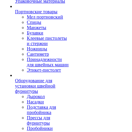
Упаковочные материалы
Портновские товары
Мел портновский
Спицы
Манжеты
Булавки
Клеевые пистолеты
и стержни
Ножницы
Сантиметр
Принадлежности
для швейных машин
Этикет-пистолет
Оборудование для
установки швейной
фурнитуры
Дырокол
Насадки
Подставка для
пробойника
Прессы для
фурнитуры
Пробойники