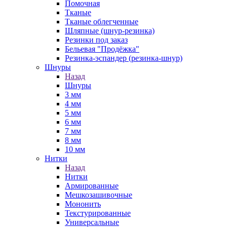
Помочная
Тканые
Тканые облегченные
Шляпные (шнур-резинка)
Резинки под заказ
Бельевая "Продёжка"
Резинка-эспандер (резинка-шнур)
Шнуры
Назад
Шнуры
3 мм
4 мм
5 мм
6 мм
7 мм
8 мм
10 мм
Нитки
Назад
Нитки
Армированные
Мешкозашивочные
Мононить
Текстурированные
Универсальные