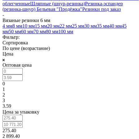
облегченные
Шляпные (шнур-резинка)
Резинка-эспандер
(резинка-шнур)
Бельевая "Продёжка"
Резинки под заказ
-
Вязаные резинки 6 мм
4 мм
8 мм
10 мм
15 мм
20 мм
22 мм
25 мм
30 мм
35 мм
40 мм
45
мм
50 мм
60 мм
70 мм
80 мм
100 мм
Фильтр:
Сортировка
По цене (возрастание)
Цена
Оптовая цена
0
1
2
3
3.59
Цена за упаковку
275.40
2 899.40