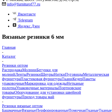
info@furniturof77.ru
Вконтакте
Telegram
Яндекс.Дзен
Вязаные резинки 6 мм
Главная
-
Каталог
-
Резинки оптом
Распродажа
Молнии
Бегунки для
молний
Ленты
Резинки
Шнуры
Нитки
Пуговицы
Металлическая
фурнитура
Пластиковая фурнитура
Ткани
Кедер
Пакеты
упаковочные
Маркировка для одежды
Нетканые
полотна
Упаковочные материалы
Портновские
товары
Оборудование для установки швейной
фурнитуры
Приход товара май
-
Резинки вязаные оптом
Башмачные
Вязаные
Перфорированные
Помочная
Тканые
Тканые