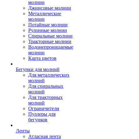
молнии
Джинсовые молнии
Металлические
молнии
Потайные молнии
Рулонные молнии
Спиральные молнии
Тракторные молнии
Водонепроницаемые
молнии
Карта цветов
Бегунки для молний
Для металлических
молний
Для спиральных
молний
Для тракторных
молний
Ограничители
Пуллеры для
бегунков
Ленты
Атласная лента