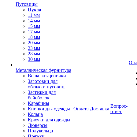
Пуговицы
Пукля
11 мм
14 мм
15 мм
17 мм
18 мм
20 мм
23 мм
28 мм
30 мм
О к
Металлическая фурнитура
Вешалки-цепочки
Заготовки для
обтяжки пуговиц
Застежки для
бейсболок
Карабины
Вопрос-
Кнопки для одежды
Оплата
Доставка
ответ
Кольца
Крючки для одежды
Люверсы
Полукольца
Пряжки