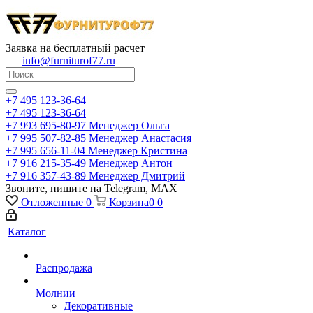
Заявка на бесплатный расчет
info@furniturof77.ru
+7 495 123-36-64
+7 495 123-36-64
+7 993 695-80-97
Менеджер Ольга
+7 995 507-82-85
Менеджер Анастасия
+7 995 656-11-04
Менеджер Кристина
+7 916 215-35-49
Менеджер Антон
+7 916 357-43-89
Менеджер Дмитрий
Звоните, пишите на Telegram, MAX
Отложенные
0
Корзина
0
0
Каталог
Распродажа
Молнии
Декоративные