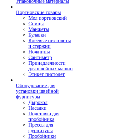
Упаковочные материалы
Портновские товары
Мел портновский
Спицы
Манжеты
Булавки
Клеевые пистолеты
и стержни
Ножницы
Сантиметр
Принадлежности
для швейных машин
Этикет-пистолет
Оборудование для
установки швейной
фурнитуры
Дырокол
Насадки
Подставка для
пробойника
Прессы для
фурнитуры
Пробойники