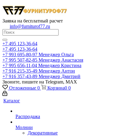
Заявка на бесплатный расчет
info@furniturof77.ru
+7 495 123-36-64
+7 495 123-36-64
+7 993 695-80-97
Менеджер Ольга
+7 995 507-82-85
Менеджер Анастасия
+7 995 656-11-04
Менеджер Кристина
+7 916 215-35-49
Менеджер Антон
+7 916 357-43-89
Менеджер Дмитрий
Звоните, пишите на Telegram, MAX
Отложенные
0
Корзина
0
0
Каталог
Распродажа
Молнии
Декоративные