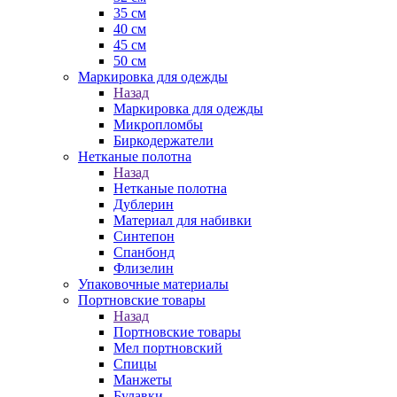
35 см
40 см
45 см
50 см
Маркировка для одежды
Назад
Маркировка для одежды
Микропломбы
Биркодержатели
Нетканые полотна
Назад
Нетканые полотна
Дублерин
Материал для набивки
Синтепон
Спанбонд
Флизелин
Упаковочные материалы
Портновские товары
Назад
Портновские товары
Мел портновский
Спицы
Манжеты
Булавки