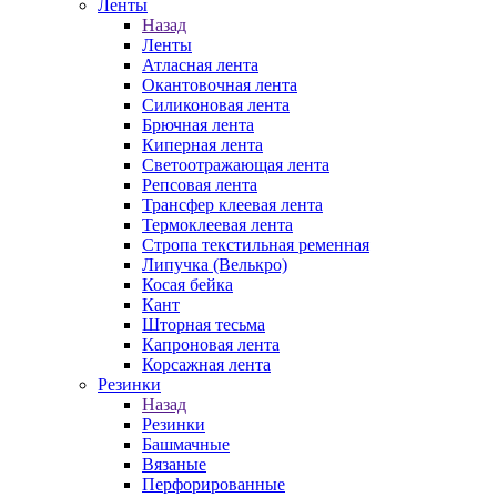
Ленты
Назад
Ленты
Атласная лента
Окантовочная лента
Силиконовая лента
Брючная лента
Киперная лента
Светоотражающая лента
Репсовая лента
Трансфер клеевая лента
Термоклеевая лента
Стропа текстильная ременная
Липучка (Велькро)
Косая бейка
Кант
Шторная тесьма
Капроновая лента
Корсажная лента
Резинки
Назад
Резинки
Башмачные
Вязаные
Перфорированные