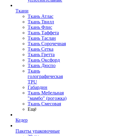
Ткани
Ткань Атлас
Ткань Твилл
Ткань Флис
Ткань Таффета
Ткань Таслан
Ткань Сорочечная
Ткань Сетка
Ткань Гретта
Ткань Оксфорд
Ткань Дюспо
Ткань
голографическая
TPU
Габардин
Ткань Мебельная
"мамбо" (рогожка)
Ткань Смесовая
Ещё
Кедер
Пакеты упаковочные