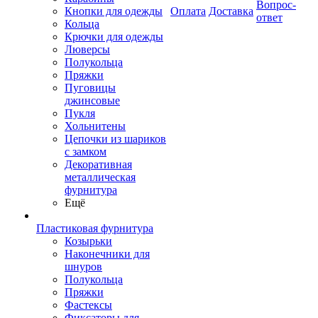
Вопрос-
Кнопки для одежды
Оплата
Доставка
ответ
Кольца
Крючки для одежды
Люверсы
Полукольца
Пряжки
Пуговицы
джинсовые
Пукля
Хольнитены
Цепочки из шариков
с замком
Декоративная
металлическая
фурнитура
Ещё
Пластиковая фурнитура
Козырьки
Наконечники для
шнуров
Полукольца
Пряжки
Фастексы
Фиксаторы для