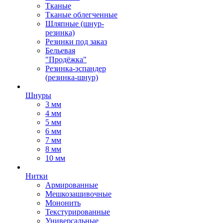
Тканые
Тканые облегченные
Шляпные (шнур-
резинка)
Резинки под заказ
Бельевая
"Продёжка"
Резинка-эспандер
(резинка-шнур)
Шнуры
3 мм
4 мм
5 мм
6 мм
7 мм
8 мм
10 мм
Нитки
Армированные
Мешкозашивочные
Мононить
Текстурированные
Универсальные