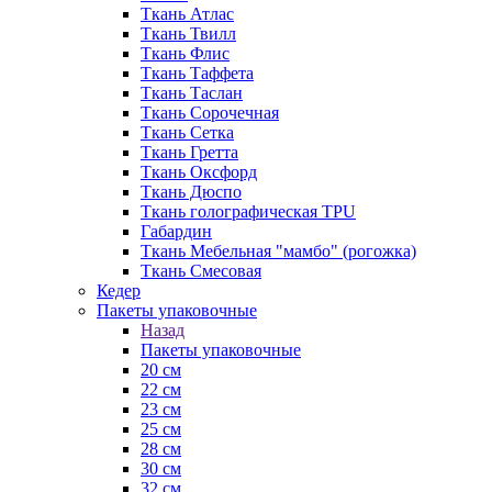
Ткань Атлас
Ткань Твилл
Ткань Флис
Ткань Таффета
Ткань Таслан
Ткань Сорочечная
Ткань Сетка
Ткань Гретта
Ткань Оксфорд
Ткань Дюспо
Ткань голографическая TPU
Габардин
Ткань Мебельная "мамбо" (рогожка)
Ткань Смесовая
Кедер
Пакеты упаковочные
Назад
Пакеты упаковочные
20 см
22 см
23 см
25 см
28 см
30 см
32 см