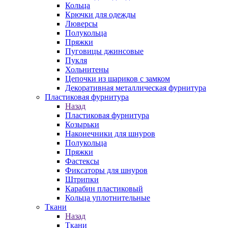
Кольца
Крючки для одежды
Люверсы
Полукольца
Пряжки
Пуговицы джинсовые
Пукля
Хольнитены
Цепочки из шариков с замком
Декоративная металлическая фурнитура
Пластиковая фурнитура
Назад
Пластиковая фурнитура
Козырьки
Наконечники для шнуров
Полукольца
Пряжки
Фастексы
Фиксаторы для шнуров
Штрипки
Карабин пластиковый
Кольца уплотнительные
Ткани
Назад
Ткани