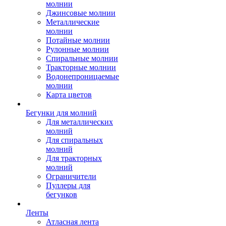
молнии
Джинсовые молнии
Металлические
молнии
Потайные молнии
Рулонные молнии
Спиральные молнии
Тракторные молнии
Водонепроницаемые
молнии
Карта цветов
Бегунки для молний
Для металлических
молний
Для спиральных
молний
Для тракторных
молний
Ограничители
Пуллеры для
бегунков
Ленты
Атласная лента