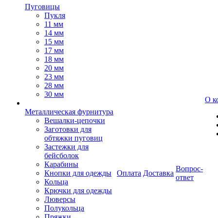
Пуговицы
Пукля
11 мм
14 мм
15 мм
17 мм
18 мм
20 мм
23 мм
28 мм
30 мм
О к
Металлическая фурнитура
Вешалки-цепочки
Заготовки для
обтяжки пуговиц
Застежки для
бейсболок
Карабины
Вопрос-
Кнопки для одежды
Оплата
Доставка
ответ
Кольца
Крючки для одежды
Люверсы
Полукольца
Пряжки