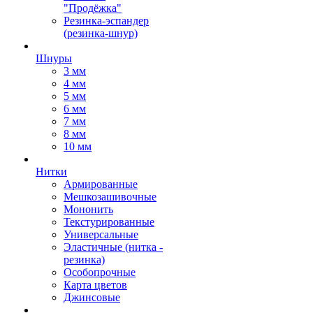
"Продёжка"
Резинка-эспандер
(резинка-шнур)
Шнуры
3 мм
4 мм
5 мм
6 мм
7 мм
8 мм
10 мм
Нитки
Армированные
Мешкозашивочные
Мононить
Текстурированные
Универсальные
Эластичные (нитка -
резинка)
Особопрочные
Карта цветов
Джинсовые