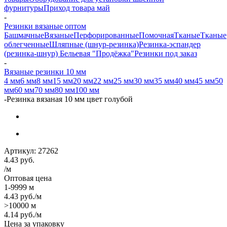
фурнитуры
Приход товара май
-
Резинки вязаные оптом
Башмачные
Вязаные
Перфорированные
Помочная
Тканые
Тканые
облегченные
Шляпные (шнур-резинка)
Резинка-эспандер
(резинка-шнур)
Бельевая "Продёжка"
Резинки под заказ
-
Вязаные резинки 10 мм
4 мм
6 мм
8 мм
15 мм
20 мм
22 мм
25 мм
30 мм
35 мм
40 мм
45 мм
50
мм
60 мм
70 мм
80 мм
100 мм
-
Резинка вязаная 10 мм цвет голубой
Артикул:
27262
4.43
руб.
/м
Оптовая цена
1-9999 м
4.43
руб.
/м
>10000 м
4.14
руб.
/м
Цена за упаковку