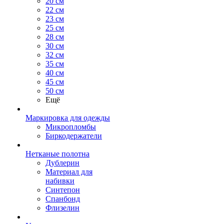
20 см
22 см
23 см
25 см
28 см
30 см
32 см
35 см
40 см
45 см
50 см
Ещё
Маркировка для одежды
Микропломбы
Биркодержатели
Нетканые полотна
Дублерин
Материал для
набивки
Синтепон
Спанбонд
Флизелин