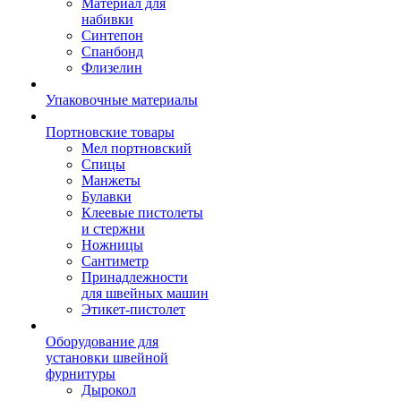
Материал для
набивки
Синтепон
Спанбонд
Флизелин
Упаковочные материалы
Портновские товары
Мел портновский
Спицы
Манжеты
Булавки
Клеевые пистолеты
и стержни
Ножницы
Сантиметр
Принадлежности
для швейных машин
Этикет-пистолет
Оборудование для
установки швейной
фурнитуры
Дырокол