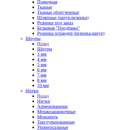
Помочная
Тканые
Тканые облегченные
Шляпные (шнур-резинка)
Резинки под заказ
Бельевая "Продёжка"
Резинка-эспандер (резинка-шнур)
Шнуры
Назад
Шнуры
3 мм
4 мм
5 мм
6 мм
7 мм
8 мм
10 мм
Нитки
Назад
Нитки
Армированные
Мешкозашивочные
Мононить
Текстурированные
Универсальные