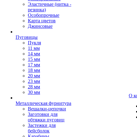
Эластичные (нитка -
резинка)
Особопрочные
Карта цветов
Джинсовые
Пуговицы
Пукля
11 мм
14 мм
15 мм
17 мм
18 мм
20 мм
23 мм
28 мм
30 мм
О к
Металлическая фурнитура
Вешалки-цепочки
Заготовки для
обтяжки пуговиц
Застежки для
бейсболок
Карабины