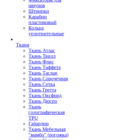
шнуров
Штрипки
Карабин
пластиковый
Кольца
уплотнительные
Ткани
Ткань Атлас
Ткань Твилл
Ткань Флис
Ткань Таффета
Ткань Таслан
Ткань Сорочечная
Ткань Сетка
Ткань Гретта
Ткань Оксфорд
Ткань Дюспо
Ткань
голографическая
TPU
Габардин
Ткань Мебельная
"мамбо" (рогожка)