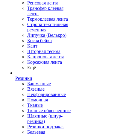
Репсовая лента
Трансфер клеевая
лента
Термоклеевая лента
Стропа текстильная
ременная
Липучка (Велькро)
Косая бейка
Кант
Шторная тесьма
Капроновая лента
Корсажная лента
Ещё
Резинки
Башмачные
Вязаные
Перфорированные
Помочная
Тканые
Тканые облегченные
Шляпные (шнур-
резинка)
Резинки под заказ
Бельевая