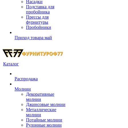
Насадки
Подставка для
пробойника
Прессы для
фурнитуры
Пробойники
Приход товара май
Каталог
Распродажа
Молнии
Декоративные
молнии
Джинсовые молнии
Металлические
молнии
Потайные молнии
Рулонные молнии