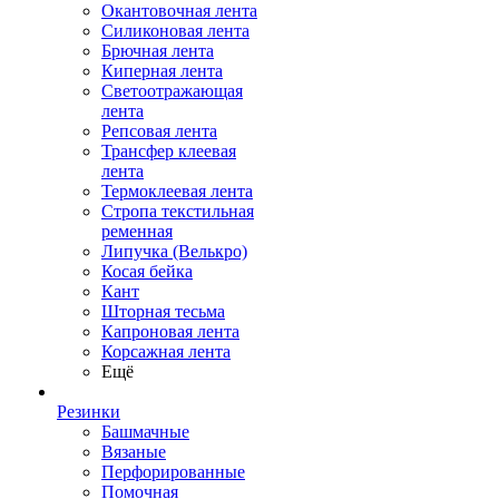
Окантовочная лента
Силиконовая лента
Брючная лента
Киперная лента
Светоотражающая
лента
Репсовая лента
Трансфер клеевая
лента
Термоклеевая лента
Стропа текстильная
ременная
Липучка (Велькро)
Косая бейка
Кант
Шторная тесьма
Капроновая лента
Корсажная лента
Ещё
Резинки
Башмачные
Вязаные
Перфорированные
Помочная