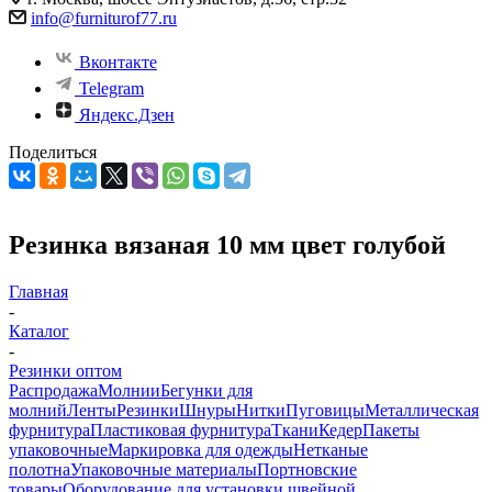
info@furniturof77.ru
Вконтакте
Telegram
Яндекс.Дзен
Поделиться
Резинка вязаная 10 мм цвет голубой
Главная
-
Каталог
-
Резинки оптом
Распродажа
Молнии
Бегунки для
молний
Ленты
Резинки
Шнуры
Нитки
Пуговицы
Металлическая
фурнитура
Пластиковая фурнитура
Ткани
Кедер
Пакеты
упаковочные
Маркировка для одежды
Нетканые
полотна
Упаковочные материалы
Портновские
товары
Оборудование для установки швейной