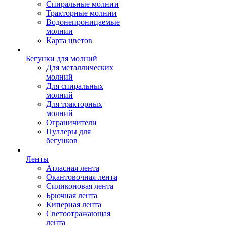
Спиральные молнии
Тракторные молнии
Водонепроницаемые
молнии
Карта цветов
Бегунки для молний
Для металлических
молний
Для спиральных
молний
Для тракторных
молний
Ограничители
Пуллеры для
бегунков
Ленты
Атласная лента
Окантовочная лента
Силиконовая лента
Брючная лента
Киперная лента
Светоотражающая
лента