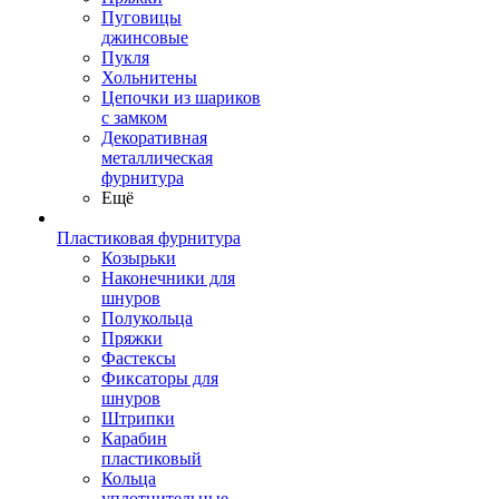
Пуговицы
джинсовые
Пукля
Хольнитены
Цепочки из шариков
с замком
Декоративная
металлическая
фурнитура
Ещё
Пластиковая фурнитура
Козырьки
Наконечники для
шнуров
Полукольца
Пряжки
Фастексы
Фиксаторы для
шнуров
Штрипки
Карабин
пластиковый
Кольца
уплотнительные