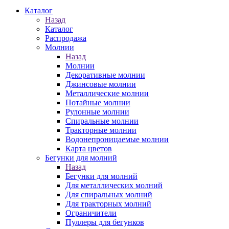
Каталог
Назад
Каталог
Распродажа
Молнии
Назад
Молнии
Декоративные молнии
Джинсовые молнии
Металлические молнии
Потайные молнии
Рулонные молнии
Спиральные молнии
Тракторные молнии
Водонепроницаемые молнии
Карта цветов
Бегунки для молний
Назад
Бегунки для молний
Для металлических молний
Для спиральных молний
Для тракторных молний
Ограничители
Пуллеры для бегунков