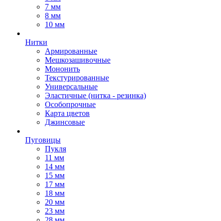
7 мм
8 мм
10 мм
Нитки
Армированные
Мешкозашивочные
Мононить
Текстурированные
Универсальные
Эластичные (нитка - резинка)
Особопрочные
Карта цветов
Джинсовые
Пуговицы
Пукля
11 мм
14 мм
15 мм
17 мм
18 мм
20 мм
23 мм
28 мм