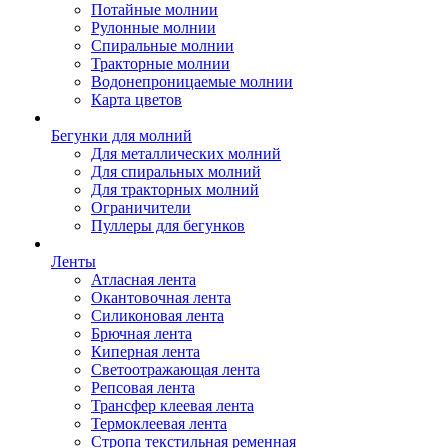
Потайные молнии
Рулонные молнии
Спиральные молнии
Тракторные молнии
Водонепроницаемые молнии
Карта цветов
Бегунки для молний
Для металлических молний
Для спиральных молний
Для тракторных молний
Ограничители
Пуллеры для бегунков
Ленты
Атласная лента
Окантовочная лента
Силиконовая лента
Брючная лента
Киперная лента
Светоотражающая лента
Репсовая лента
Трансфер клеевая лента
Термоклеевая лента
Стропа текстильная ременная