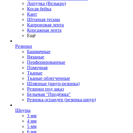
Липучка (Велькро)
Косая бейка
Кант
Шторная тесьма
Капроновая лента
Корсажная лента
Ещё
Резинки
Башмачные
Вязаные
Перфорированные
Помочная
Тканые
Тканые облегченные
Шляпные (шнур-резинка)
Резинки под заказ
Бельевая "Продёжка"
Резинка-эспандер (резинка-шнур)
Шнуры
3 мм
4 мм
5 мм
6 мм