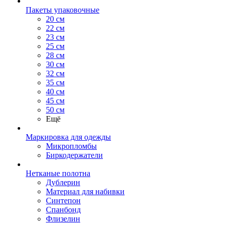
Пакеты упаковочные
20 см
22 см
23 см
25 см
28 см
30 см
32 см
35 см
40 см
45 см
50 см
Ещё
Маркировка для одежды
Микропломбы
Биркодержатели
Нетканые полотна
Дублерин
Материал для набивки
Синтепон
Спанбонд
Флизелин