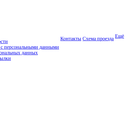
Ещё
Контакты
Схема проезда
ости
ы с персональными данными
сональных данных
сылки