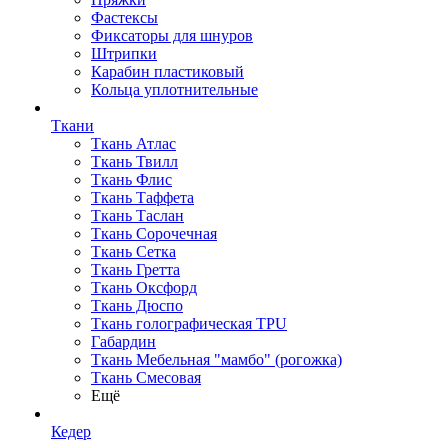
Фастексы
Фиксаторы для шнуров
Штрипки
Карабин пластиковый
Кольца уплотнительные
Ткани
Ткань Атлас
Ткань Твилл
Ткань Флис
Ткань Таффета
Ткань Таслан
Ткань Сорочечная
Ткань Сетка
Ткань Гретта
Ткань Оксфорд
Ткань Дюспо
Ткань голографическая TPU
Габардин
Ткань Мебельная "мамбо" (рогожка)
Ткань Смесовая
Ещё
Кедер