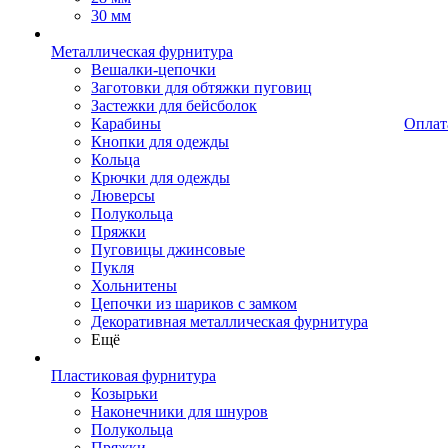
30 мм
Металлическая фурнитура
Вешалки-цепочки
Заготовки для обтяжки пуговиц
Застежки для бейсболок
Карабины
Оплат
Кнопки для одежды
Кольца
Крючки для одежды
Люверсы
Полукольца
Пряжки
Пуговицы джинсовые
Пукля
Хольнитены
Цепочки из шариков с замком
Декоративная металлическая фурнитура
Ещё
Пластиковая фурнитура
Козырьки
Наконечники для шнуров
Полукольца
Пряжки