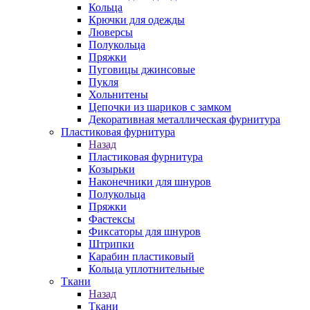
Кольца
Крючки для одежды
Люверсы
Полукольца
Пряжки
Пуговицы джинсовые
Пукля
Хольнитены
Цепочки из шариков с замком
Декоративная металлическая фурнитура
Пластиковая фурнитура
Назад
Пластиковая фурнитура
Козырьки
Наконечники для шнуров
Полукольца
Пряжки
Фастексы
Фиксаторы для шнуров
Штрипки
Карабин пластиковый
Кольца уплотнительные
Ткани
Назад
Ткани