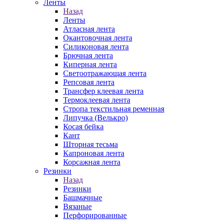
Ленты
Назад
Ленты
Атласная лента
Окантовочная лента
Силиконовая лента
Брючная лента
Киперная лента
Светоотражающая лента
Репсовая лента
Трансфер клеевая лента
Термоклеевая лента
Стропа текстильная ременная
Липучка (Велькро)
Косая бейка
Кант
Шторная тесьма
Капроновая лента
Корсажная лента
Резинки
Назад
Резинки
Башмачные
Вязаные
Перфорированные