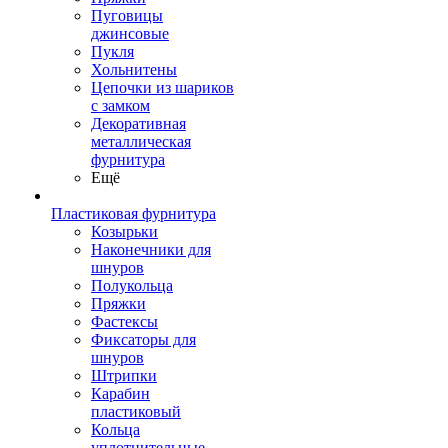
Пуговицы
джинсовые
Пукля
Хольнитены
Цепочки из шариков
с замком
Декоративная
металлическая
фурнитура
Ещё
Пластиковая фурнитура
Козырьки
Наконечники для
шнуров
Полукольца
Пряжки
Фастексы
Фиксаторы для
шнуров
Штрипки
Карабин
пластиковый
Кольца
уплотнительные