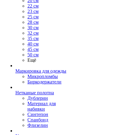
20 см
22 см
23 см
25 см
28 см
30 см
32 см
35 см
40 см
45 см
50 см
Ещё
Маркировка для одежды
Микропломбы
Биркодержатели
Нетканые полотна
Дублерин
Материал для
набивки
Синтепон
Спанбонд
Флизелин