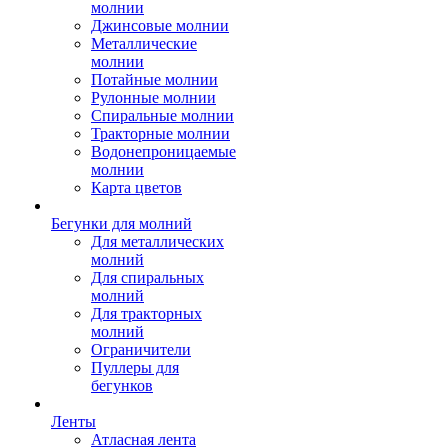
молнии
Джинсовые молнии
Металлические
молнии
Потайные молнии
Рулонные молнии
Спиральные молнии
Тракторные молнии
Водонепроницаемые
молнии
Карта цветов
Бегунки для молний
Для металлических
молний
Для спиральных
молний
Для тракторных
молний
Ограничители
Пуллеры для
бегунков
Ленты
Атласная лента