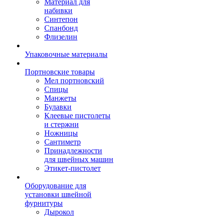
Материал для
набивки
Синтепон
Спанбонд
Флизелин
Упаковочные материалы
Портновские товары
Мел портновский
Спицы
Манжеты
Булавки
Клеевые пистолеты
и стержни
Ножницы
Сантиметр
Принадлежности
для швейных машин
Этикет-пистолет
Оборудование для
установки швейной
фурнитуры
Дырокол