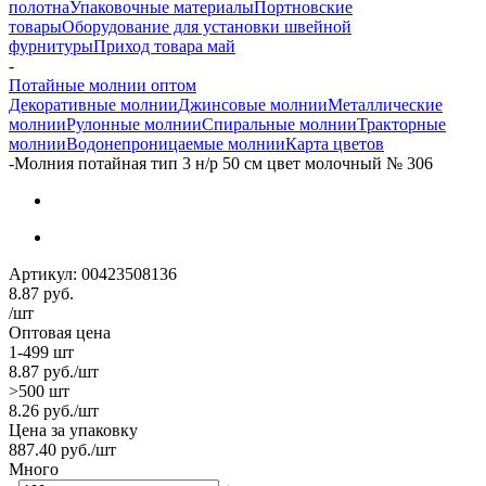
полотна
Упаковочные материалы
Портновские
товары
Оборудование для установки швейной
фурнитуры
Приход товара май
-
Потайные молнии оптом
Декоративные молнии
Джинсовые молнии
Металлические
молнии
Рулонные молнии
Спиральные молнии
Тракторные
молнии
Водонепроницаемые молнии
Карта цветов
-
Молния потайная тип 3 н/р 50 см цвет молочный № 306
Артикул:
00423508136
8.87
руб.
/шт
Оптовая цена
1-499 шт
8.87
руб.
/шт
>500 шт
8.26
руб.
/шт
Цена за упаковку
887.40
руб.
/шт
Много