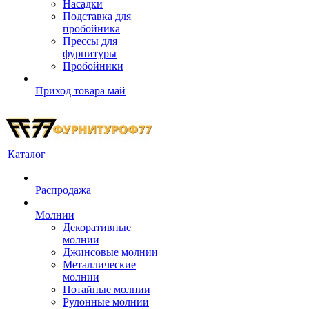
Насадки
Подставка для
пробойника
Прессы для
фурнитуры
Пробойники
Приход товара май
Каталог
Распродажа
Молнии
Декоративные
молнии
Джинсовые молнии
Металлические
молнии
Потайные молнии
Рулонные молнии