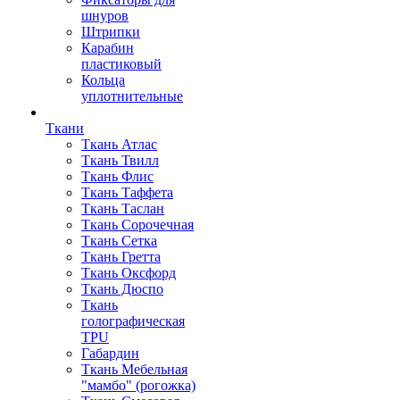
шнуров
Штрипки
Карабин
пластиковый
Кольца
уплотнительные
Ткани
Ткань Атлас
Ткань Твилл
Ткань Флис
Ткань Таффета
Ткань Таслан
Ткань Сорочечная
Ткань Сетка
Ткань Гретта
Ткань Оксфорд
Ткань Дюспо
Ткань
голографическая
TPU
Габардин
Ткань Мебельная
"мамбо" (рогожка)