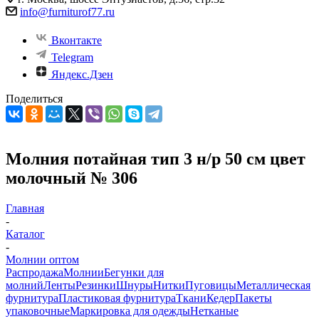
info@furniturof77.ru
Вконтакте
Telegram
Яндекс.Дзен
Поделиться
Молния потайная тип 3 н/р 50 см цвет
молочный № 306
Главная
-
Каталог
-
Молнии оптом
Распродажа
Молнии
Бегунки для
молний
Ленты
Резинки
Шнуры
Нитки
Пуговицы
Металлическая
фурнитура
Пластиковая фурнитура
Ткани
Кедер
Пакеты
упаковочные
Маркировка для одежды
Нетканые