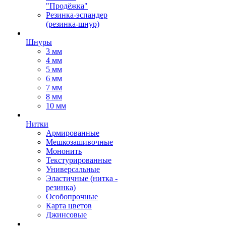
"Продёжка"
Резинка-эспандер
(резинка-шнур)
Шнуры
3 мм
4 мм
5 мм
6 мм
7 мм
8 мм
10 мм
Нитки
Армированные
Мешкозашивочные
Мононить
Текстурированные
Универсальные
Эластичные (нитка -
резинка)
Особопрочные
Карта цветов
Джинсовые