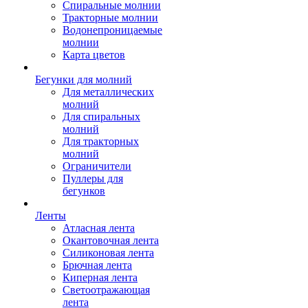
Спиральные молнии
Тракторные молнии
Водонепроницаемые
молнии
Карта цветов
Бегунки для молний
Для металлических
молний
Для спиральных
молний
Для тракторных
молний
Ограничители
Пуллеры для
бегунков
Ленты
Атласная лента
Окантовочная лента
Силиконовая лента
Брючная лента
Киперная лента
Светоотражающая
лента