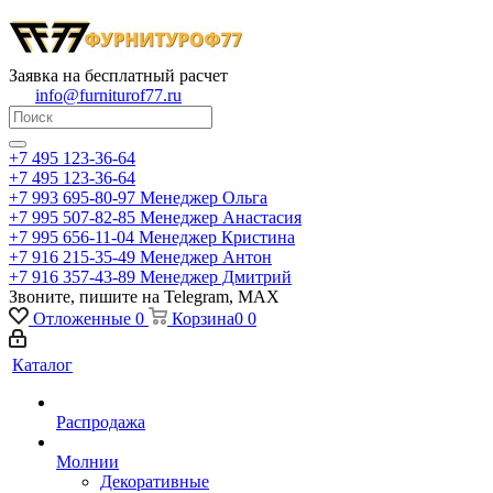
Заявка на бесплатный расчет
info@furniturof77.ru
+7 495 123-36-64
+7 495 123-36-64
+7 993 695-80-97
Менеджер Ольга
+7 995 507-82-85
Менеджер Анастасия
+7 995 656-11-04
Менеджер Кристина
+7 916 215-35-49
Менеджер Антон
+7 916 357-43-89
Менеджер Дмитрий
Звоните, пишите на Telegram, MAX
Отложенные
0
Корзина
0
0
Каталог
Распродажа
Молнии
Декоративные