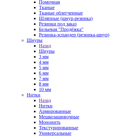
Помочная
Тканые
Тканые облегченные
Шляпные (шнур-резинка)
Резинки под заказ
Бельевая "Продёжка"
Резинка-эспандер (резинка-шнур)
Шнуры
Назад
Шнуры
3 мм
4 мм
5 мм
6 мм
7 мм
8 мм
10 мм
Нитки
Назад
Нитки
Армированные
Мешкозашивочные
Мононить
Текстурированные
Универсальные