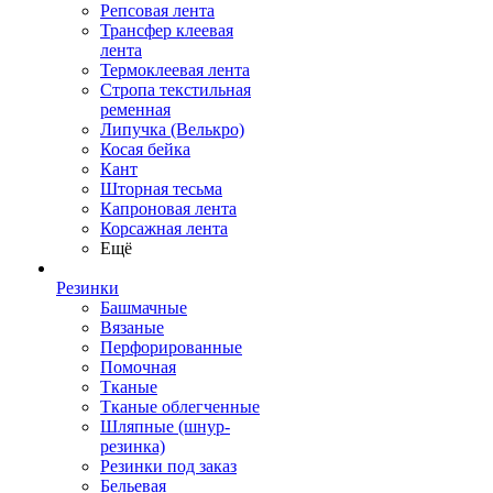
Репсовая лента
Трансфер клеевая
лента
Термоклеевая лента
Стропа текстильная
ременная
Липучка (Велькро)
Косая бейка
Кант
Шторная тесьма
Капроновая лента
Корсажная лента
Ещё
Резинки
Башмачные
Вязаные
Перфорированные
Помочная
Тканые
Тканые облегченные
Шляпные (шнур-
резинка)
Резинки под заказ
Бельевая