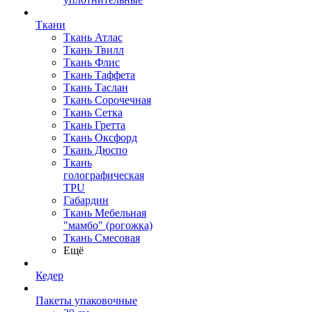
Ткани
Ткань Атлас
Ткань Твилл
Ткань Флис
Ткань Таффета
Ткань Таслан
Ткань Сорочечная
Ткань Сетка
Ткань Гретта
Ткань Оксфорд
Ткань Дюспо
Ткань
голографическая
TPU
Габардин
Ткань Мебельная
"мамбо" (рогожка)
Ткань Смесовая
Ещё
Кедер
Пакеты упаковочные