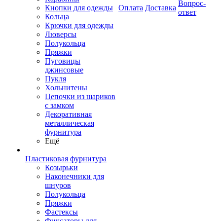
Вопрос-
Кнопки для одежды
Оплата
Доставка
ответ
Кольца
Крючки для одежды
Люверсы
Полукольца
Пряжки
Пуговицы
джинсовые
Пукля
Хольнитены
Цепочки из шариков
с замком
Декоративная
металлическая
фурнитура
Ещё
Пластиковая фурнитура
Козырьки
Наконечники для
шнуров
Полукольца
Пряжки
Фастексы
Фиксаторы для