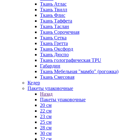
Ткань Атлас
Ткань Твилл
Ткань Флис
Ткань Таффета
Ткань Таслан
Ткань Сорочечная
Ткань Сетка
Ткань Гретта
Ткань Оксфорд
Ткань Дюспо
Ткань голографическая TPU
Габардин
Ткань Мебельная "мамбо" (рогожка)
Ткань Смесовая
Кедер
Пакеты упаковочные
Назад
Пакеты упаковочные
20 см
22 см
23 см
25 см
28 см
30 см
32 см