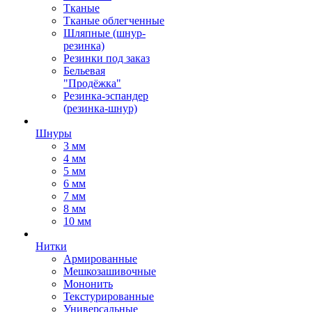
Тканые
Тканые облегченные
Шляпные (шнур-
резинка)
Резинки под заказ
Бельевая
"Продёжка"
Резинка-эспандер
(резинка-шнур)
Шнуры
3 мм
4 мм
5 мм
6 мм
7 мм
8 мм
10 мм
Нитки
Армированные
Мешкозашивочные
Мононить
Текстурированные
Универсальные