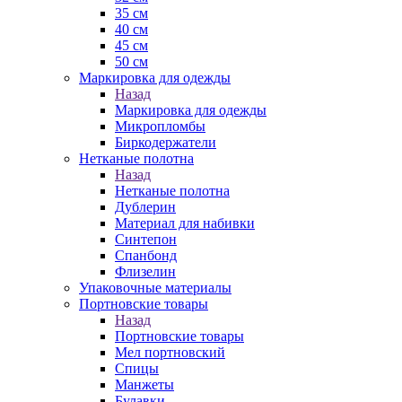
35 см
40 см
45 см
50 см
Маркировка для одежды
Назад
Маркировка для одежды
Микропломбы
Биркодержатели
Нетканые полотна
Назад
Нетканые полотна
Дублерин
Материал для набивки
Синтепон
Спанбонд
Флизелин
Упаковочные материалы
Портновские товары
Назад
Портновские товары
Мел портновский
Спицы
Манжеты
Булавки