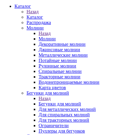
Каталог
Назад
Каталог
Распродажа
Молнии
Назад
Молнии
Декоративные молнии
Джинсовые молнии
Металлические молнии
Потайные молнии
Рулонные молнии
Спиральные молнии
Тракторные молнии
Водонепроницаемые молнии
Карта цветов
Бегунки для молний
Назад
Бегунки для молний
Для металлических молний
Для спиральных молний
Для тракторных молний
Ограничители
Пуллеры для бегунков