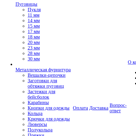
Пуговицы
Пукля
11 мм
14 мм
15 мм
17 мм
18 мм
20 мм
23 мм
28 мм
30 мм
О к
Металлическая фурнитура
Вешалки-цепочки
Заготовки для
обтяжки пуговиц
Застежки для
бейсболок
Карабины
Вопрос-
Кнопки для одежды
Оплата
Доставка
ответ
Кольца
Крючки для одежды
Люверсы
Полукольца
Пряжки