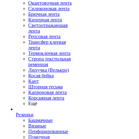
Окантовочная лента
Силиконовая лента
Брючная лента
Киперная лента
Светоотражающая
лента
Репсовая лента
Трансфер клеевая
лента
Термоклеевая лента
Стропа текстильная
ременная
Липучка (Велькро)
Косая бейка
Кант
Шторная тесьма
Капроновая лента
Корсажная лента
Ещё
Резинки
Башмачные
Вязаные
Перфорированные
Помочная