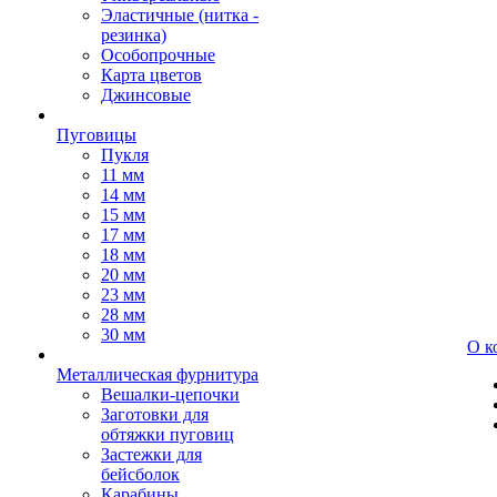
Эластичные (нитка -
резинка)
Особопрочные
Карта цветов
Джинсовые
Пуговицы
Пукля
11 мм
14 мм
15 мм
17 мм
18 мм
20 мм
23 мм
28 мм
30 мм
О к
Металлическая фурнитура
Вешалки-цепочки
Заготовки для
обтяжки пуговиц
Застежки для
бейсболок
Карабины