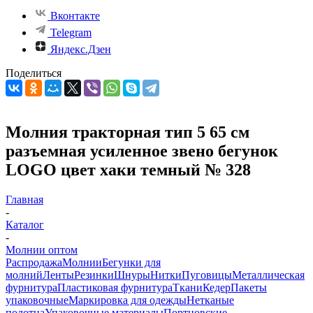
Вконтакте
Telegram
Яндекс.Дзен
Поделиться
Молния тракторная тип 5 65 см
разъемная усиленное звено бегунок
LOGO цвет хаки темный № 328
Главная
-
Каталог
-
Молнии оптом
Распродажа
Молнии
Бегунки для
молний
Ленты
Резинки
Шнуры
Нитки
Пуговицы
Металлическая
фурнитура
Пластиковая фурнитура
Ткани
Кедер
Пакеты
упаковочные
Маркировка для одежды
Нетканые
полотна
Упаковочные материалы
Портновские