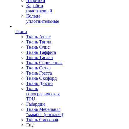
Штрипки
Карабин
пластиковый
Кольца
уплотнительные
Ткани
Ткань Атлас
Ткань Твилл
Ткань Флис
Ткань Таффета
Ткань Таслан
Ткань Сорочечная
Ткань Сетка
Ткань Гретта
Ткань Оксфорд
Ткань Дюспо
Ткань
голографическая
TPU
Габардин
Ткань Мебельная
"мамбо" (рогожка)
Ткань Смесовая
Ещё