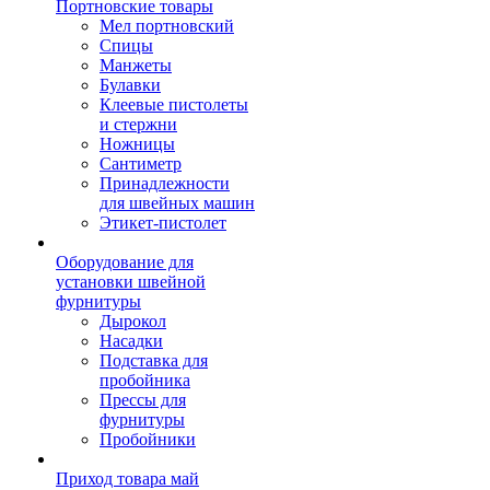
Портновские товары
Мел портновский
Спицы
Манжеты
Булавки
Клеевые пистолеты
и стержни
Ножницы
Сантиметр
Принадлежности
для швейных машин
Этикет-пистолет
Оборудование для
установки швейной
фурнитуры
Дырокол
Насадки
Подставка для
пробойника
Прессы для
фурнитуры
Пробойники
Приход товара май