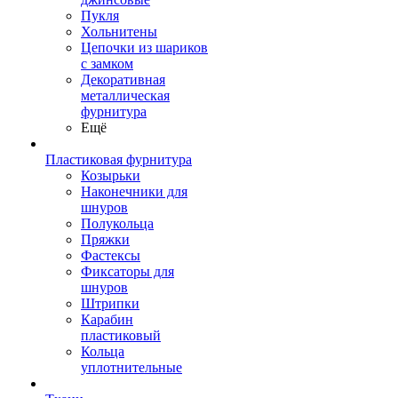
Пукля
Хольнитены
Цепочки из шариков
с замком
Декоративная
металлическая
фурнитура
Ещё
Пластиковая фурнитура
Козырьки
Наконечники для
шнуров
Полукольца
Пряжки
Фастексы
Фиксаторы для
шнуров
Штрипки
Карабин
пластиковый
Кольца
уплотнительные