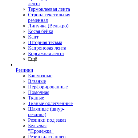
лента
Термоклеевая лента
Стропа текстильная
ременная
Липучка (Велькро)
Косая бейка
Кант
Шторная тесьма
Капроновая лента
Корсажная лента
Ещё
Резинки
Башмачные
Вязаные
Перфорированные
Помочная
Тканые
Тканые облегченные
Шляпные (шнур-
резинка)
Резинки под заказ
Бельевая
"Продёжка"
Резинка-эспандер