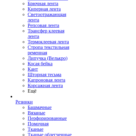
Брючная лента
Киперная лента
Светоотражающая
лента
Репсовая лента
Трансфер клеевая
лента
Термоклеевая лента
Стропа текстильная
ременная
Липучка (Велькро)
Косая бейка
Кант
Шторная тесьма
Капроновая лента
Корсажная лента
Ещё
Резинки
Башмачные
Вязаные
Перфорированные
Помочная
Тканые
Тканые облегченные