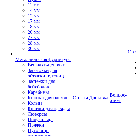
11 мм
14 мм
15 мм
17 мм
18 мм
20 мм
23 мм
28 мм
30 мм
О к
Металлическая фурнитура
Вешалки-цепочки
Заготовки для
обтяжки пуговиц
Застежки для
бейсболок
Карабины
Вопрос-
Кнопки для одежды
Оплата
Доставка
ответ
Кольца
Крючки для одежды
Люверсы
Полукольца
Пряжки
Пуговицы
джинсовые