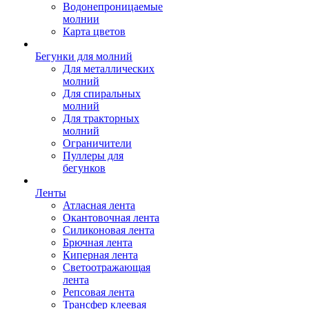
Водонепроницаемые
молнии
Карта цветов
Бегунки для молний
Для металлических
молний
Для спиральных
молний
Для тракторных
молний
Ограничители
Пуллеры для
бегунков
Ленты
Атласная лента
Окантовочная лента
Силиконовая лента
Брючная лента
Киперная лента
Светоотражающая
лента
Репсовая лента
Трансфер клеевая