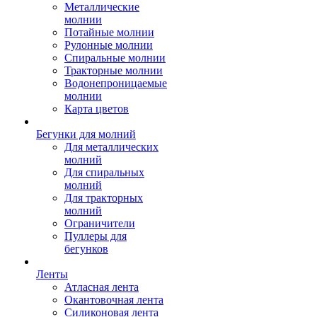
Металлические
молнии
Потайные молнии
Рулонные молнии
Спиральные молнии
Тракторные молнии
Водонепроницаемые
молнии
Карта цветов
Бегунки для молний
Для металлических
молний
Для спиральных
молний
Для тракторных
молний
Ограничители
Пуллеры для
бегунков
Ленты
Атласная лента
Окантовочная лента
Силиконовая лента