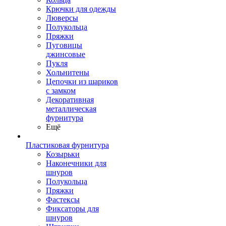
Крючки для одежды
Люверсы
Полукольца
Пряжки
Пуговицы
джинсовые
Пукля
Хольнитены
Цепочки из шариков
с замком
Декоративная
металлическая
фурнитура
Ещё
Пластиковая фурнитура
Козырьки
Наконечники для
шнуров
Полукольца
Пряжки
Фастексы
Фиксаторы для
шнуров