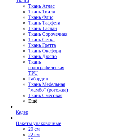
Ткани
Ткань Атлас
Ткань Твилл
Ткань Флис
Ткань Таффета
Ткань Таслан
Ткань Сорочечная
Ткань Сетка
Ткань Гретта
Ткань Оксфорд
Ткань Дюспо
Ткань
голографическая
TPU
Габардин
Ткань Мебельная
"мамбо" (рогожка)
Ткань Смесовая
Ещё
Кедер
Пакеты упаковочные
20 см
22 см