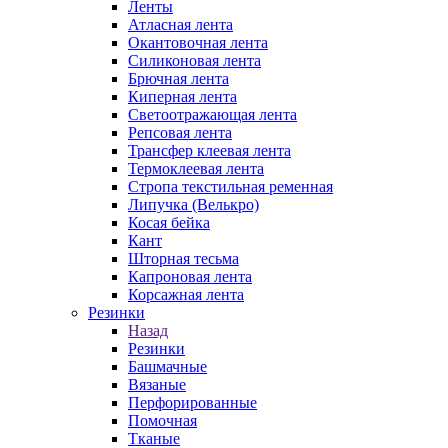
Ленты
Атласная лента
Окантовочная лента
Силиконовая лента
Брючная лента
Киперная лента
Светоотражающая лента
Репсовая лента
Трансфер клеевая лента
Термоклеевая лента
Стропа текстильная ременная
Липучка (Велькро)
Косая бейка
Кант
Шторная тесьма
Капроновая лента
Корсажная лента
Резинки
Назад
Резинки
Башмачные
Вязаные
Перфорированные
Помочная
Тканые