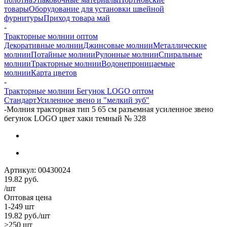
товары
Оборудование для установки швейной
фурнитуры
Приход товара май
-
Тракторные молнии оптом
Декоративные молнии
Джинсовые молнии
Металлические
молнии
Потайные молнии
Рулонные молнии
Спиральные
молнии
Тракторные молнии
Водонепроницаемые
молнии
Карта цветов
-
Тракторные молнии Бегунок LOGO оптом
Стандарт
Усиленное звено и "мелкий зуб"
-
Молния тракторная тип 5 65 см разъемная усиленное звено
бегунок LOGO цвет хаки темный № 328
Артикул:
00430024
19.82
руб.
/шт
Оптовая цена
1-249 шт
19.82
руб.
/шт
>250 шт