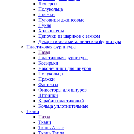
Люверсы
Полукольца
Пряжки
Пуговицы джинсовые
Пукля
Хольнитены
Цепочки из шариков с замком
Декоративная металлическая фурнитура
Пластиковая фурнитура
Назад
Пластиковая фурнитура
Козырьки
Наконечники для шнуров
Полукольца
Пряжки
Фастексы
Фиксаторы для шнуров
Штрипки
Карабин пластиковый
Кольца уплотнительные
Ткани
Назад
Ткани
Ткань Атлас
Ткань Твилл