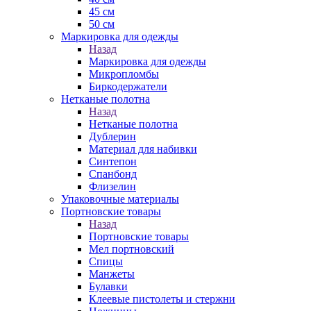
45 см
50 см
Маркировка для одежды
Назад
Маркировка для одежды
Микропломбы
Биркодержатели
Нетканые полотна
Назад
Нетканые полотна
Дублерин
Материал для набивки
Синтепон
Спанбонд
Флизелин
Упаковочные материалы
Портновские товары
Назад
Портновские товары
Мел портновский
Спицы
Манжеты
Булавки
Клеевые пистолеты и стержни