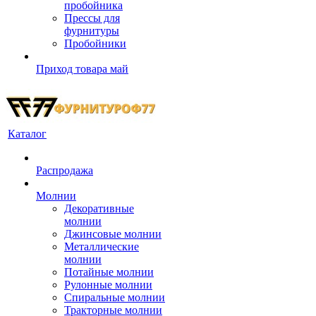
пробойника
Прессы для
фурнитуры
Пробойники
Приход товара май
Каталог
Распродажа
Молнии
Декоративные
молнии
Джинсовые молнии
Металлические
молнии
Потайные молнии
Рулонные молнии
Спиральные молнии
Тракторные молнии