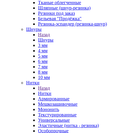
Тканые облегченные
Шляпные (шнур-резинка)
Резинки под заказ
Бельевая "Продёжка"
Резинка-эспандер (резинка-шнур)
Шнуры
Назад
Шнуры
3 мм
4 мм
5 мм
6 мм
7 мм
8 мм
10 мм
Нитки
Назад
Нитки
Армированные
Мешкозашивочные
Мононить
Текстурированные
Универсальные
Эластичные (нитка - резинка)
Особопрочные