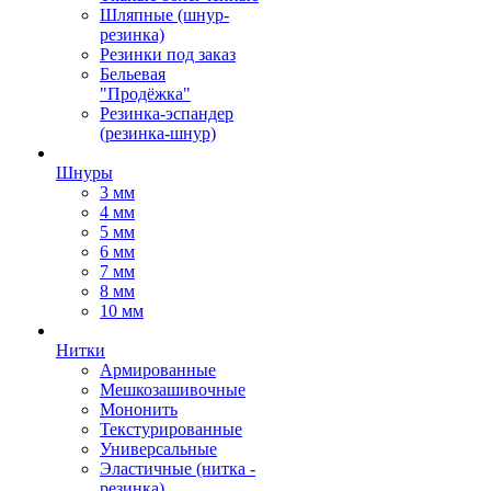
Шляпные (шнур-
резинка)
Резинки под заказ
Бельевая
"Продёжка"
Резинка-эспандер
(резинка-шнур)
Шнуры
3 мм
4 мм
5 мм
6 мм
7 мм
8 мм
10 мм
Нитки
Армированные
Мешкозашивочные
Мононить
Текстурированные
Универсальные
Эластичные (нитка -
резинка)