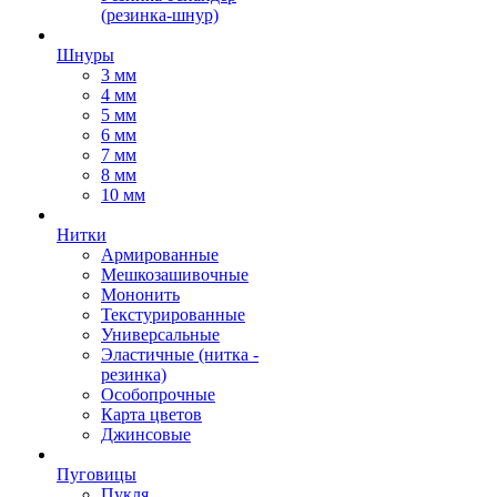
(резинка-шнур)
Шнуры
3 мм
4 мм
5 мм
6 мм
7 мм
8 мм
10 мм
Нитки
Армированные
Мешкозашивочные
Мононить
Текстурированные
Универсальные
Эластичные (нитка -
резинка)
Особопрочные
Карта цветов
Джинсовые
Пуговицы
Пукля