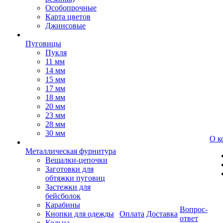
Особопрочные
Карта цветов
Джинсовые
Пуговицы
Пукля
11 мм
14 мм
15 мм
17 мм
18 мм
20 мм
23 мм
28 мм
30 мм
О к
Металлическая фурнитура
Вешалки-цепочки
Заготовки для
обтяжки пуговиц
Застежки для
бейсболок
Карабины
Вопрос-
Кнопки для одежды
Оплата
Доставка
ответ
Кольца