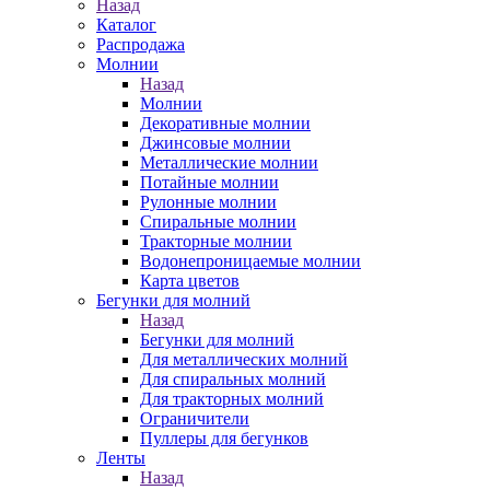
Назад
Каталог
Распродажа
Молнии
Назад
Молнии
Декоративные молнии
Джинсовые молнии
Металлические молнии
Потайные молнии
Рулонные молнии
Спиральные молнии
Тракторные молнии
Водонепроницаемые молнии
Карта цветов
Бегунки для молний
Назад
Бегунки для молний
Для металлических молний
Для спиральных молний
Для тракторных молний
Ограничители
Пуллеры для бегунков
Ленты
Назад