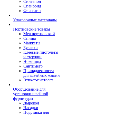
Синтепон
Спанбонд
Флизелин
Упаковочные материалы
Портновские товары
Мел портновский
Спицы
Манжеты
Булавки
Клеевые пистолеты
и стержни
Ножницы
Сантиметр
Принадлежности
для швейных машин
Этикет-пистолет
Оборудование для
установки швейной
фурнитуры
Дырокол
Насадки
Подставка для