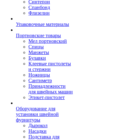
Синтепон
Спанбонд
Флизелин
Упаковочные материалы
Портновские товары
Мел портновский
Спицы
Манжеты
Булавки
Клеевые пистолеты
и стержни
Ножницы
Сантиметр
Принадлежности
для швейных машин
Этикет-пистолет
Оборудование для
установки швейной
фурнитуры
Дырокол
Насадки
Подставка для