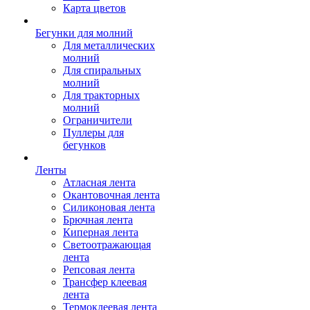
Карта цветов
Бегунки для молний
Для металлических
молний
Для спиральных
молний
Для тракторных
молний
Ограничители
Пуллеры для
бегунков
Ленты
Атласная лента
Окантовочная лента
Силиконовая лента
Брючная лента
Киперная лента
Светоотражающая
лента
Репсовая лента
Трансфер клеевая
лента
Термоклеевая лента