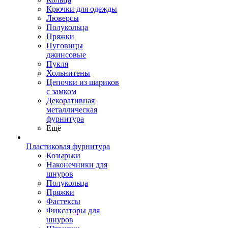
Крючки для одежды
Люверсы
Полукольца
Пряжки
Пуговицы
джинсовые
Пукля
Хольнитены
Цепочки из шариков
с замком
Декоративная
металлическая
фурнитура
Ещё
Пластиковая фурнитура
Козырьки
Наконечники для
шнуров
Полукольца
Пряжки
Фастексы
Фиксаторы для
шнуров