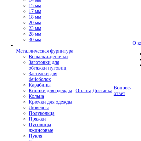
15 мм
17 мм
18 мм
20 мм
23 мм
28 мм
30 мм
О к
Металлическая фурнитура
Вешалки-цепочки
Заготовки для
обтяжки пуговиц
Застежки для
бейсболок
Карабины
Вопрос-
Кнопки для одежды
Оплата
Доставка
ответ
Кольца
Крючки для одежды
Люверсы
Полукольца
Пряжки
Пуговицы
джинсовые
Пукля