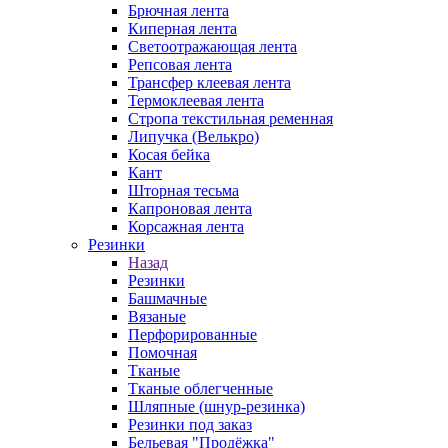
Брючная лента
Киперная лента
Светоотражающая лента
Репсовая лента
Трансфер клеевая лента
Термоклеевая лента
Стропа текстильная ременная
Липучка (Велькро)
Косая бейка
Кант
Шторная тесьма
Капроновая лента
Корсажная лента
Резинки
Назад
Резинки
Башмачные
Вязаные
Перфорированные
Помочная
Тканые
Тканые облегченные
Шляпные (шнур-резинка)
Резинки под заказ
Бельевая "Продёжка"