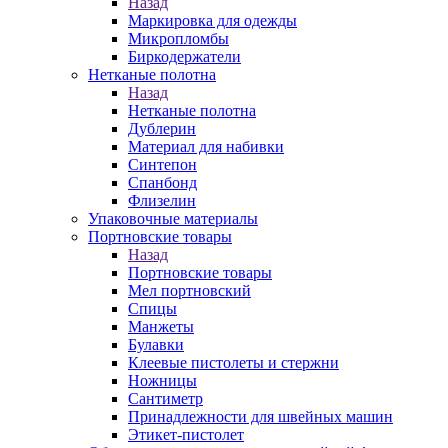
Назад
Маркировка для одежды
Микропломбы
Биркодержатели
Нетканые полотна
Назад
Нетканые полотна
Дублерин
Материал для набивки
Синтепон
Спанбонд
Флизелин
Упаковочные материалы
Портновские товары
Назад
Портновские товары
Мел портновский
Спицы
Манжеты
Булавки
Клеевые пистолеты и стержни
Ножницы
Сантиметр
Принадлежности для швейных машин
Этикет-пистолет