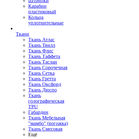
Штрипки
Карабин
пластиковый
Кольца
уплотнительные
Ткани
Ткань Атлас
Ткань Твилл
Ткань Флис
Ткань Таффета
Ткань Таслан
Ткань Сорочечная
Ткань Сетка
Ткань Гретта
Ткань Оксфорд
Ткань Дюспо
Ткань
голографическая
TPU
Габардин
Ткань Мебельная
"мамбо" (рогожка)
Ткань Смесовая
Ещё