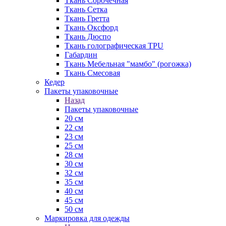
Ткань Сорочечная
Ткань Сетка
Ткань Гретта
Ткань Оксфорд
Ткань Дюспо
Ткань голографическая TPU
Габардин
Ткань Мебельная "мамбо" (рогожка)
Ткань Смесовая
Кедер
Пакеты упаковочные
Назад
Пакеты упаковочные
20 см
22 см
23 см
25 см
28 см
30 см
32 см
35 см
40 см
45 см
50 см
Маркировка для одежды