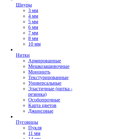
Шнуры
3 мм
4 мм
5 мм
6 мм
7 мм
8 мм
10 мм
Нитки
Армированные
Мешкозашивочные
Мононить
Текстурированные
Универсальные
Эластичные (нитка -
резинка)
Особопрочные
Карта цветов
Джинсовые
Пуговицы
Пукля
11 мм
14 мм