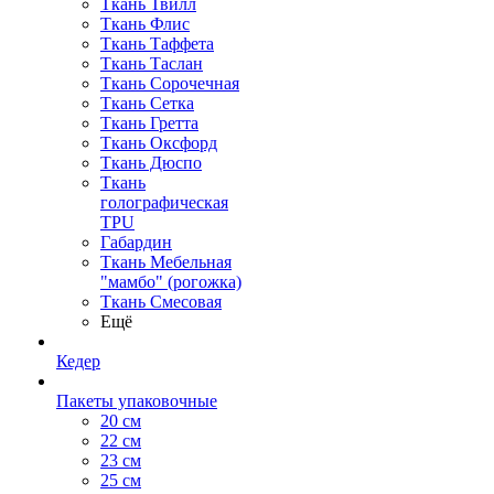
Ткань Твилл
Ткань Флис
Ткань Таффета
Ткань Таслан
Ткань Сорочечная
Ткань Сетка
Ткань Гретта
Ткань Оксфорд
Ткань Дюспо
Ткань
голографическая
TPU
Габардин
Ткань Мебельная
"мамбо" (рогожка)
Ткань Смесовая
Ещё
Кедер
Пакеты упаковочные
20 см
22 см
23 см
25 см