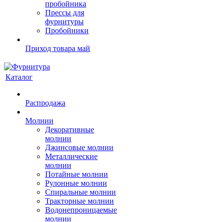
пробойника
Прессы для
фурнитуры
Пробойники
Приход товара май
Каталог
Распродажа
Молнии
Декоративные
молнии
Джинсовые молнии
Металлические
молнии
Потайные молнии
Рулонные молнии
Спиральные молнии
Тракторные молнии
Водонепроницаемые
молнии