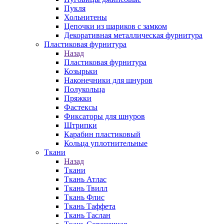
Пукля
Хольнитены
Цепочки из шариков с замком
Декоративная металлическая фурнитура
Пластиковая фурнитура
Назад
Пластиковая фурнитура
Козырьки
Наконечники для шнуров
Полукольца
Пряжки
Фастексы
Фиксаторы для шнуров
Штрипки
Карабин пластиковый
Кольца уплотнительные
Ткани
Назад
Ткани
Ткань Атлас
Ткань Твилл
Ткань Флис
Ткань Таффета
Ткань Таслан