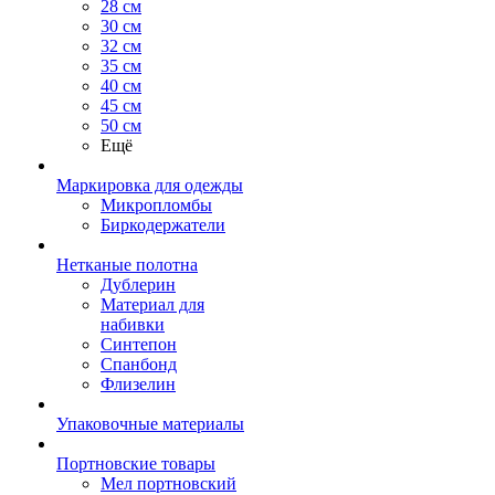
28 см
30 см
32 см
35 см
40 см
45 см
50 см
Ещё
Маркировка для одежды
Микропломбы
Биркодержатели
Нетканые полотна
Дублерин
Материал для
набивки
Синтепон
Спанбонд
Флизелин
Упаковочные материалы
Портновские товары
Мел портновский