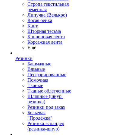
Стропа текстильная
ременная
Липучка (Велькро)
Косая бейка
Кант
Шторная тесьма
Капроновая лента
Корсажная лента
Ещё
Резинки
Башмачные
Вязаные
Перфорированные
Помочная
Тканые
Тканые облегченные
Шляпные (шнур-
резинка)
Резинки под заказ
Бельевая
"Продёжка"
Резинка-эспандер
(резинка-шнур)