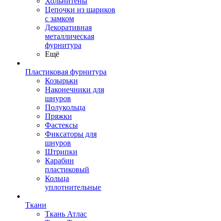
Хольнитены
Цепочки из шариков
с замком
Декоративная
металлическая
фурнитура
Ещё
Пластиковая фурнитура
Козырьки
Наконечники для
шнуров
Полукольца
Пряжки
Фастексы
Фиксаторы для
шнуров
Штрипки
Карабин
пластиковый
Кольца
уплотнительные
Ткани
Ткань Атлас