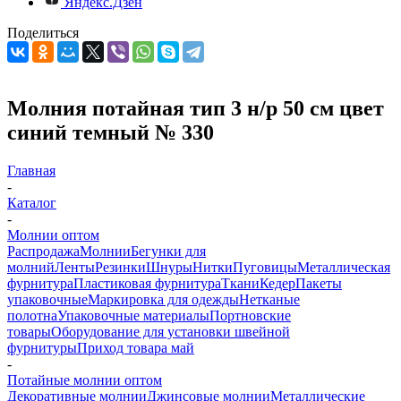
Яндекс.Дзен
Поделиться
Молния потайная тип 3 н/р 50 см цвет
синий темный № 330
Главная
-
Каталог
-
Молнии оптом
Распродажа
Молнии
Бегунки для
молний
Ленты
Резинки
Шнуры
Нитки
Пуговицы
Металлическая
фурнитура
Пластиковая фурнитура
Ткани
Кедер
Пакеты
упаковочные
Маркировка для одежды
Нетканые
полотна
Упаковочные материалы
Портновские
товары
Оборудование для установки швейной
фурнитуры
Приход товара май
-
Потайные молнии оптом
Декоративные молнии
Джинсовые молнии
Металлические