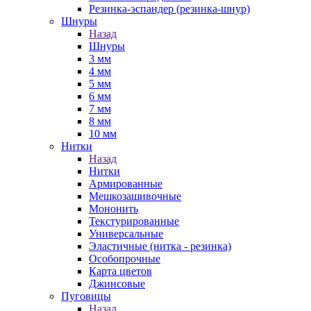
Резинка-эспандер (резинка-шнур)
Шнуры
Назад
Шнуры
3 мм
4 мм
5 мм
6 мм
7 мм
8 мм
10 мм
Нитки
Назад
Нитки
Армированные
Мешкозашивочные
Мононить
Текстурированные
Универсальные
Эластичные (нитка - резинка)
Особопрочные
Карта цветов
Джинсовые
Пуговицы
Назад