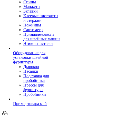
Спицы
Манжеты
Булавки
Клеевые пистолеты
и стержни
Ножницы
Сантиметр
Принадлежности
для швейных машин
Этикет-пистолет
Оборудование для
установки швейной
фурнитуры
Дырокол
Насадки
Подставка для
пробойника
Прессы для
фурнитуры
Пробойники
Приход товара май