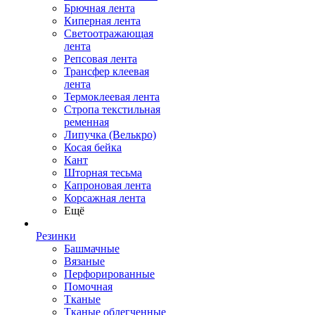
Брючная лента
Киперная лента
Светоотражающая
лента
Репсовая лента
Трансфер клеевая
лента
Термоклеевая лента
Стропа текстильная
ременная
Липучка (Велькро)
Косая бейка
Кант
Шторная тесьма
Капроновая лента
Корсажная лента
Ещё
Резинки
Башмачные
Вязаные
Перфорированные
Помочная
Тканые
Тканые облегченные