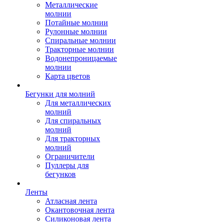
Металлические
молнии
Потайные молнии
Рулонные молнии
Спиральные молнии
Тракторные молнии
Водонепроницаемые
молнии
Карта цветов
Бегунки для молний
Для металлических
молний
Для спиральных
молний
Для тракторных
молний
Ограничители
Пуллеры для
бегунков
Ленты
Атласная лента
Окантовочная лента
Силиконовая лента