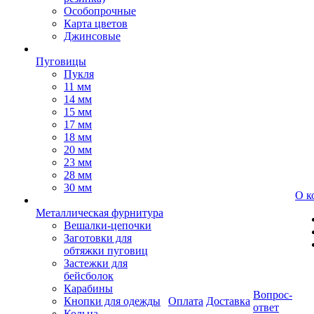
Особопрочные
Карта цветов
Джинсовые
Пуговицы
Пукля
11 мм
14 мм
15 мм
17 мм
18 мм
20 мм
23 мм
28 мм
30 мм
О к
Металлическая фурнитура
Вешалки-цепочки
Заготовки для
обтяжки пуговиц
Застежки для
бейсболок
Карабины
Вопрос-
Кнопки для одежды
Оплата
Доставка
ответ
Кольца