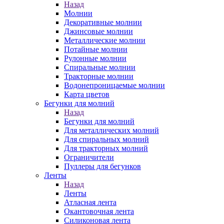
Назад
Молнии
Декоративные молнии
Джинсовые молнии
Металлические молнии
Потайные молнии
Рулонные молнии
Спиральные молнии
Тракторные молнии
Водонепроницаемые молнии
Карта цветов
Бегунки для молний
Назад
Бегунки для молний
Для металлических молний
Для спиральных молний
Для тракторных молний
Ограничители
Пуллеры для бегунков
Ленты
Назад
Ленты
Атласная лента
Окантовочная лента
Силиконовая лента