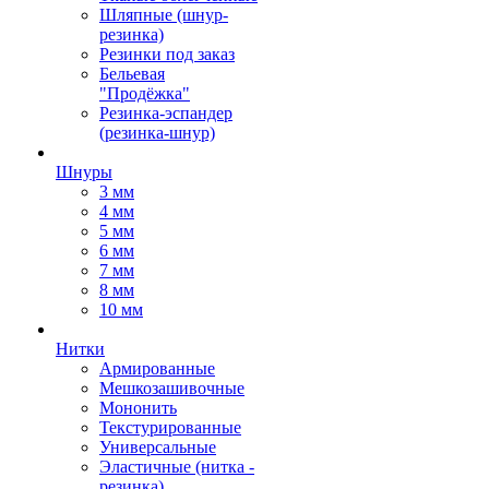
Шляпные (шнур-
резинка)
Резинки под заказ
Бельевая
"Продёжка"
Резинка-эспандер
(резинка-шнур)
Шнуры
3 мм
4 мм
5 мм
6 мм
7 мм
8 мм
10 мм
Нитки
Армированные
Мешкозашивочные
Мононить
Текстурированные
Универсальные
Эластичные (нитка -
резинка)