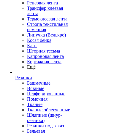
Репсовая лента
Трансфер клеевая
лента
Термоклеевая лента
Стропа текстильная
ременная
Липучка (Велькро)
Косая бейка
Кант
Шторная тесьма
Капроновая лента
Корсажная лента
Ещё
Резинки
Башмачные
Вязаные
Перфорированные
Помочная
Тканые
Тканые облегченные
Шляпные (шнур-
резинка)
Резинки под заказ
Бельевая