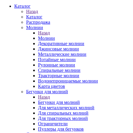
Каталог
Назад
Каталог
Распродажа
Молнии
Назад
Молнии
Декоративные молнии
Джинсовые молнии
Металлические молнии
Потайные молнии
Рулонные молнии
Спиральные молнии
Тракторные молнии
Водонепроницаемые молнии
Карта цветов
Бегунки для молний
Назад
Бегунки для молний
Для металлических молний
Для спиральных молний
Для тракторных молний
Ограничители
Пуллеры для бегунков