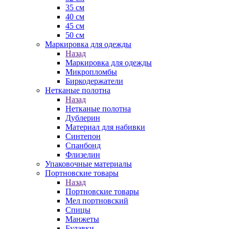
35 см
40 см
45 см
50 см
Маркировка для одежды
Назад
Маркировка для одежды
Микропломбы
Биркодержатели
Нетканые полотна
Назад
Нетканые полотна
Дублерин
Материал для набивки
Синтепон
Спанбонд
Флизелин
Упаковочные материалы
Портновские товары
Назад
Портновские товары
Мел портновский
Спицы
Манжеты
Булавки