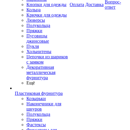
Вопрос-
Кнопки для одежды
Оплата
Доставка
ответ
Кольца
Крючки для одежды
Люверсы
Полукольца
Пряжки
Пуговицы
джинсовые
Пукля
Хольнитены
Цепочки из шариков
с замком
Декоративная
металлическая
фурнитура
Ещё
Пластиковая фурнитура
Козырьки
Наконечники для
шнуров
Полукольца
Пряжки
Фастексы
Фиксаторы для