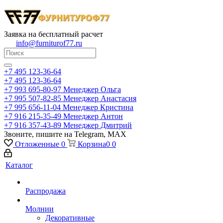
Заявка на бесплатный расчет
info@furniturof77.ru
+7 495 123-36-64
+7 495 123-36-64
+7 993 695-80-97
Менеджер Ольга
+7 995 507-82-85
Менеджер Анастасия
+7 995 656-11-04
Менеджер Кристина
+7 916 215-35-49
Менеджер Антон
+7 916 357-43-89
Менеджер Дмитрий
Звоните, пишите на Telegram, MAX
Отложенные
0
Корзина
0
0
Каталог
Распродажа
Молнии
Декоративные