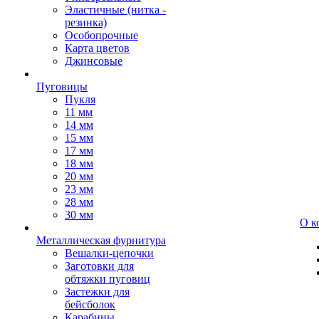
Эластичные (нитка -
резинка)
Особопрочные
Карта цветов
Джинсовые
Пуговицы
Пукля
11 мм
14 мм
15 мм
17 мм
18 мм
20 мм
23 мм
28 мм
30 мм
О к
Металлическая фурнитура
Вешалки-цепочки
Заготовки для
обтяжки пуговиц
Застежки для
бейсболок
Карабины