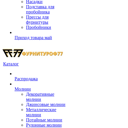
Насадки
Подставка для
пробойника
Прессы для
фурнитуры
Пробойники
Приход товара май
Каталог
Распродажа
Молнии
Декоративные
молнии
Джинсовые молнии
Металлические
молнии
Потайные молнии
Рулонные молнии