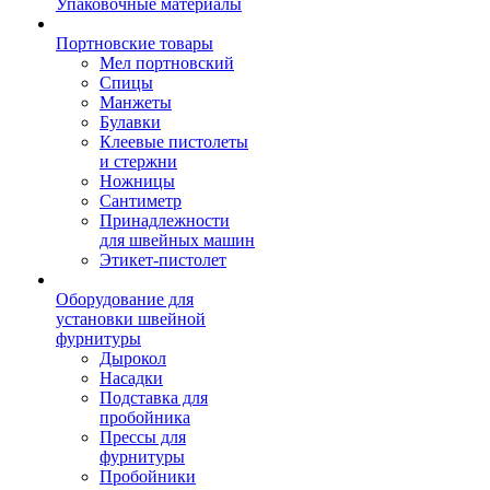
Упаковочные материалы
Портновские товары
Мел портновский
Спицы
Манжеты
Булавки
Клеевые пистолеты
и стержни
Ножницы
Сантиметр
Принадлежности
для швейных машин
Этикет-пистолет
Оборудование для
установки швейной
фурнитуры
Дырокол
Насадки
Подставка для
пробойника
Прессы для
фурнитуры
Пробойники