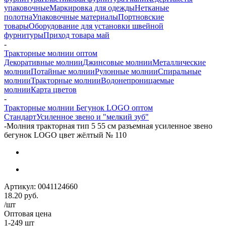
упаковочные
Маркировка для одежды
Нетканые
полотна
Упаковочные материалы
Портновские
товары
Оборудование для установки швейной
фурнитуры
Приход товара май
-
Тракторные молнии оптом
Декоративные молнии
Джинсовые молнии
Металлические
молнии
Потайные молнии
Рулонные молнии
Спиральные
молнии
Тракторные молнии
Водонепроницаемые
молнии
Карта цветов
-
Тракторные молнии Бегунок LOGO оптом
Стандарт
Усиленное звено и "мелкий зуб"
-
Молния тракторная тип 5 55 см разъемная усиленное звено
бегунок LOGO цвет жёлтый № 110
Артикул:
0041124660
18.20
руб.
/шт
Оптовая цена
1-249 шт