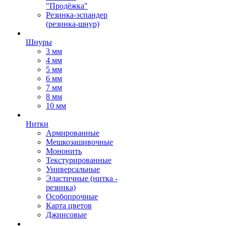
"Продёжка"
Резинка-эспандер
(резинка-шнур)
Шнуры
3 мм
4 мм
5 мм
6 мм
7 мм
8 мм
10 мм
Нитки
Армированные
Мешкозашивочные
Мононить
Текстурированные
Универсальные
Эластичные (нитка -
резинка)
Особопрочные
Карта цветов
Джинсовые