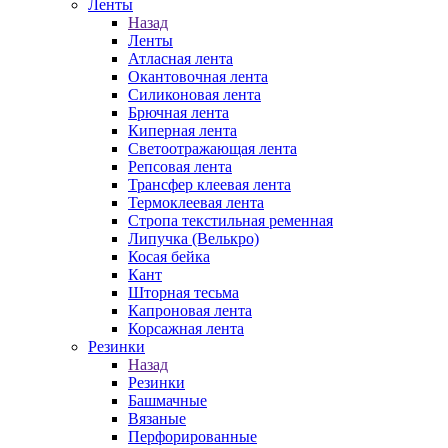
Ленты
Назад
Ленты
Атласная лента
Окантовочная лента
Силиконовая лента
Брючная лента
Киперная лента
Светоотражающая лента
Репсовая лента
Трансфер клеевая лента
Термоклеевая лента
Стропа текстильная ременная
Липучка (Велькро)
Косая бейка
Кант
Шторная тесьма
Капроновая лента
Корсажная лента
Резинки
Назад
Резинки
Башмачные
Вязаные
Перфорированные