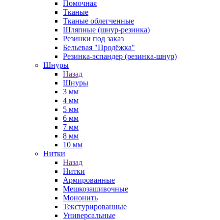
Помочная
Тканые
Тканые облегченные
Шляпные (шнур-резинка)
Резинки под заказ
Бельевая "Продёжка"
Резинка-эспандер (резинка-шнур)
Шнуры
Назад
Шнуры
3 мм
4 мм
5 мм
6 мм
7 мм
8 мм
10 мм
Нитки
Назад
Нитки
Армированные
Мешкозашивочные
Мононить
Текстурированные
Универсальные