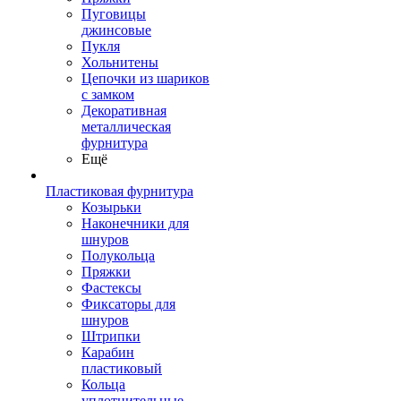
Пуговицы
джинсовые
Пукля
Хольнитены
Цепочки из шариков
с замком
Декоративная
металлическая
фурнитура
Ещё
Пластиковая фурнитура
Козырьки
Наконечники для
шнуров
Полукольца
Пряжки
Фастексы
Фиксаторы для
шнуров
Штрипки
Карабин
пластиковый
Кольца
уплотнительные