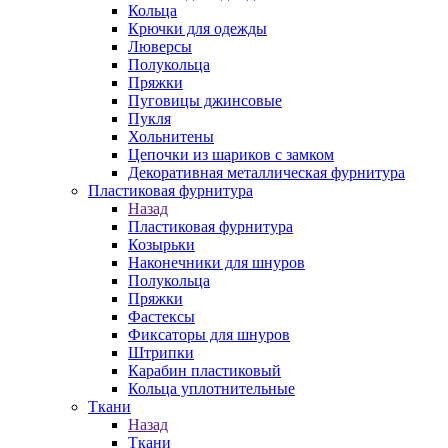
Кольца
Крючки для одежды
Люверсы
Полукольца
Пряжки
Пуговицы джинсовые
Пукля
Хольнитены
Цепочки из шариков с замком
Декоративная металлическая фурнитура
Пластиковая фурнитура
Назад
Пластиковая фурнитура
Козырьки
Наконечники для шнуров
Полукольца
Пряжки
Фастексы
Фиксаторы для шнуров
Штрипки
Карабин пластиковый
Кольца уплотнительные
Ткани
Назад
Ткани