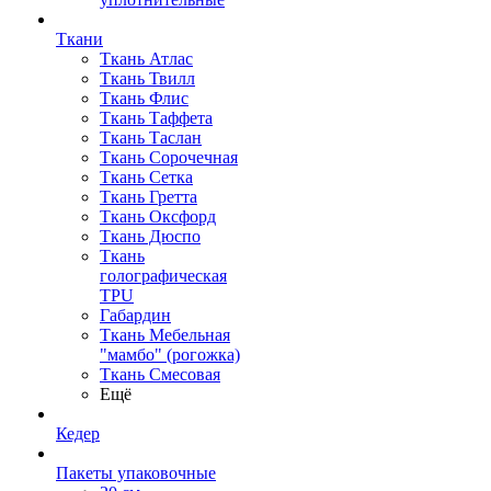
Ткани
Ткань Атлас
Ткань Твилл
Ткань Флис
Ткань Таффета
Ткань Таслан
Ткань Сорочечная
Ткань Сетка
Ткань Гретта
Ткань Оксфорд
Ткань Дюспо
Ткань
голографическая
TPU
Габардин
Ткань Мебельная
"мамбо" (рогожка)
Ткань Смесовая
Ещё
Кедер
Пакеты упаковочные