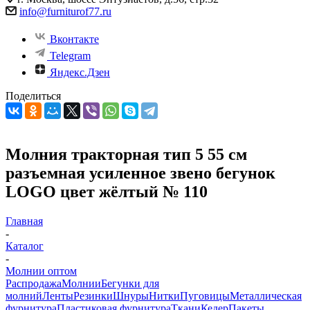
info@furniturof77.ru
Вконтакте
Telegram
Яндекс.Дзен
Поделиться
Молния тракторная тип 5 55 см
разъемная усиленное звено бегунок
LOGO цвет жёлтый № 110
Главная
-
Каталог
-
Молнии оптом
Распродажа
Молнии
Бегунки для
молний
Ленты
Резинки
Шнуры
Нитки
Пуговицы
Металлическая
фурнитура
Пластиковая фурнитура
Ткани
Кедер
Пакеты