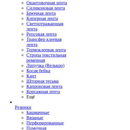
Окантовочная лента
Силиконовая лента
Брючная лента
Киперная лента
Светоотражающая
лента
Репсовая лента
Трансфер клеевая
лента
Термоклеевая лента
Стропа текстильная
ременная
Липучка (Велькро)
Косая бейка
Кант
Шторная тесьма
Капроновая лента
Корсажная лента
Ещё
Резинки
Башмачные
Вязаные
Перфорированные
Помочная