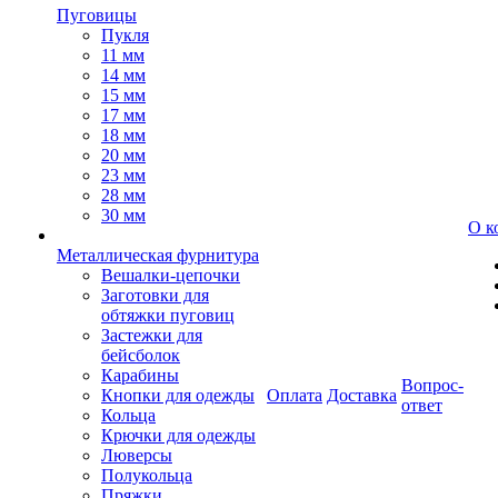
Пуговицы
Пукля
11 мм
14 мм
15 мм
17 мм
18 мм
20 мм
23 мм
28 мм
30 мм
О к
Металлическая фурнитура
Вешалки-цепочки
Заготовки для
обтяжки пуговиц
Застежки для
бейсболок
Карабины
Вопрос-
Кнопки для одежды
Оплата
Доставка
ответ
Кольца
Крючки для одежды
Люверсы
Полукольца
Пряжки