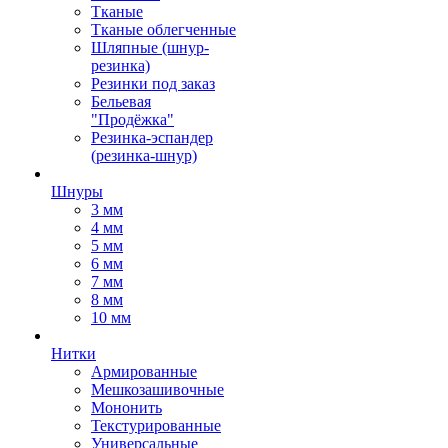
Тканые
Тканые облегченные
Шляпные (шнур-
резинка)
Резинки под заказ
Бельевая
"Продёжка"
Резинка-эспандер
(резинка-шнур)
Шнуры
3 мм
4 мм
5 мм
6 мм
7 мм
8 мм
10 мм
Нитки
Армированные
Мешкозашивочные
Мононить
Текстурированные
Универсальные