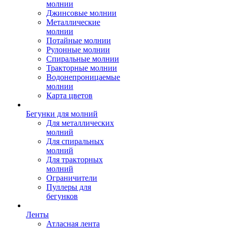
молнии
Джинсовые молнии
Металлические
молнии
Потайные молнии
Рулонные молнии
Спиральные молнии
Тракторные молнии
Водонепроницаемые
молнии
Карта цветов
Бегунки для молний
Для металлических
молний
Для спиральных
молний
Для тракторных
молний
Ограничители
Пуллеры для
бегунков
Ленты
Атласная лента