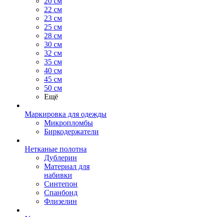
20 см
22 см
23 см
25 см
28 см
30 см
32 см
35 см
40 см
45 см
50 см
Ещё
Маркировка для одежды
Микропломбы
Биркодержатели
Нетканые полотна
Дублерин
Материал для
набивки
Синтепон
Спанбонд
Флизелин