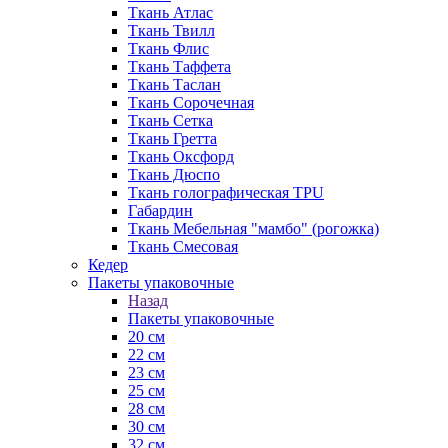
Ткань Атлас
Ткань Твилл
Ткань Флис
Ткань Таффета
Ткань Таслан
Ткань Сорочечная
Ткань Сетка
Ткань Гретта
Ткань Оксфорд
Ткань Дюспо
Ткань голографическая TPU
Габардин
Ткань Мебельная "мамбо" (рогожка)
Ткань Смесовая
Кедер
Пакеты упаковочные
Назад
Пакеты упаковочные
20 см
22 см
23 см
25 см
28 см
30 см
32 см