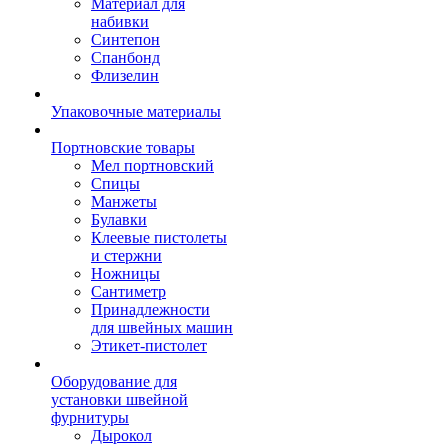
Материал для
набивки
Синтепон
Спанбонд
Флизелин
Упаковочные материалы
Портновские товары
Мел портновский
Спицы
Манжеты
Булавки
Клеевые пистолеты
и стержни
Ножницы
Сантиметр
Принадлежности
для швейных машин
Этикет-пистолет
Оборудование для
установки швейной
фурнитуры
Дырокол