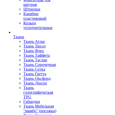
шнуров
Штрипки
Карабин
пластиковый
Кольца
уплотнительные
Ткани
Ткань Атлас
Ткань Твилл
Ткань Флис
Ткань Таффета
Ткань Таслан
Ткань Сорочечная
Ткань Сетка
Ткань Гретта
Ткань Оксфорд
Ткань Дюспо
Ткань
голографическая
TPU
Габардин
Ткань Мебельная
"мамбо" (рогожка)