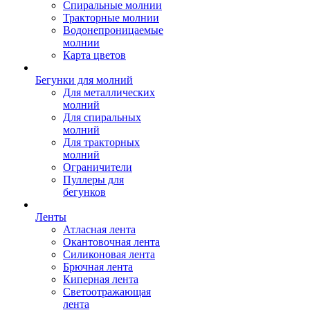
Спиральные молнии
Тракторные молнии
Водонепроницаемые
молнии
Карта цветов
Бегунки для молний
Для металлических
молний
Для спиральных
молний
Для тракторных
молний
Ограничители
Пуллеры для
бегунков
Ленты
Атласная лента
Окантовочная лента
Силиконовая лента
Брючная лента
Киперная лента
Светоотражающая
лента