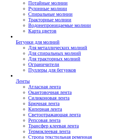
Потайные молнии
Рулонные молнии
Спиральные молнии
Тракторные молнии
Водонепроницаемые молнии
Карта цветов
Бегунки для молний
Для металлических молний
Для спиральных молний
Для тракторных молний
Ограничители
Пуллеры для бегунков
Ленты
Атласная лента
Окантовочная лента
Силиконовая лента
Брючная лента
Киперная лента
Светоотражающая лента
Репсовая лента
Трансфер клеевая лента
Термоклеевая лента
Стропа текстильная ременная