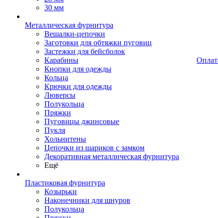
30 мм
Металлическая фурнитура
Вешалки-цепочки
Заготовки для обтяжки пуговиц
Застежки для бейсболок
Карабины
Оплат
Кнопки для одежды
Кольца
Крючки для одежды
Люверсы
Полукольца
Пряжки
Пуговицы джинсовые
Пукля
Хольнитены
Цепочки из шариков с замком
Декоративная металлическая фурнитура
Ещё
Пластиковая фурнитура
Козырьки
Наконечники для шнуров
Полукольца
Пряжки