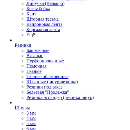
Липучка (Велькро)
Косая бейка
Кант
Шторная тесьма
Капроновая лента
Корсажная лента
Ещё
Резинки
Башмачные
Вязаные
Перфорированные
Помочная
Тканые
Тканые облегченные
Шляпные (шнур-резинка)
Резинки под заказ
Бельевая "Продёжка"
Резинка-эспандер (резинка-шнур)
Шнуры
3 мм
4 мм
5 мм
6 мм