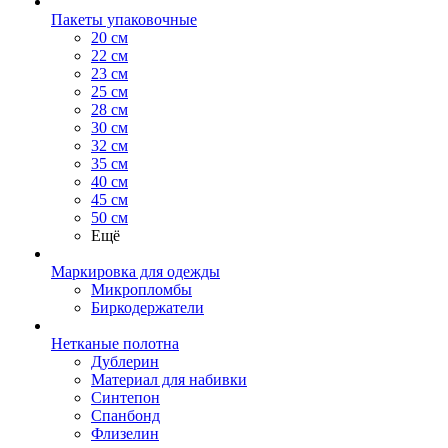
Пакеты упаковочные
20 см
22 см
23 см
25 см
28 см
30 см
32 см
35 см
40 см
45 см
50 см
Ещё
Маркировка для одежды
Микропломбы
Биркодержатели
Нетканые полотна
Дублерин
Материал для набивки
Синтепон
Спанбонд
Флизелин