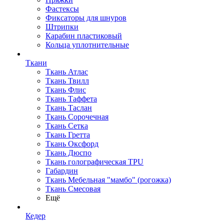
Фастексы
Фиксаторы для шнуров
Штрипки
Карабин пластиковый
Кольца уплотнительные
Ткани
Ткань Атлас
Ткань Твилл
Ткань Флис
Ткань Таффета
Ткань Таслан
Ткань Сорочечная
Ткань Сетка
Ткань Гретта
Ткань Оксфорд
Ткань Дюспо
Ткань голографическая TPU
Габардин
Ткань Мебельная "мамбо" (рогожка)
Ткань Смесовая
Ещё
Кедер