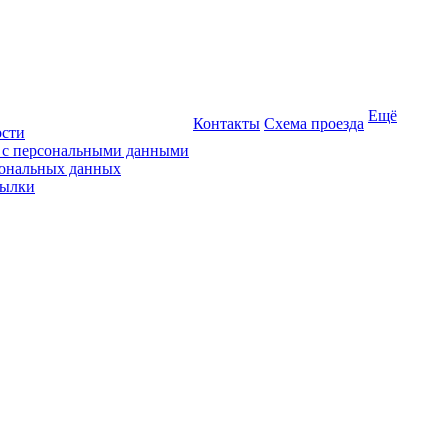
Ещё
Контакты
Схема проезда
ости
ы с персональными данными
сональных данных
сылки