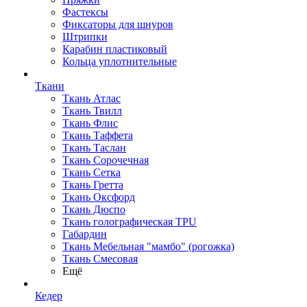
Фастексы
Фиксаторы для шнуров
Штрипки
Карабин пластиковый
Кольца уплотнительные
Ткани
Ткань Атлас
Ткань Твилл
Ткань Флис
Ткань Таффета
Ткань Таслан
Ткань Сорочечная
Ткань Сетка
Ткань Гретта
Ткань Оксфорд
Ткань Дюспо
Ткань голографическая TPU
Габардин
Ткань Мебельная "мамбо" (рогожка)
Ткань Смесовая
Ещё
Кедер