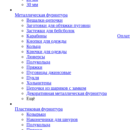
30 мм
Металлическая фурнитура
Вешалки-цепочки
Заготовки для обтяжки пуговиц
Застежки для бейсболок
Карабины
Оплат
Кнопки для одежды
Кольца
Крючки для одежды
Люверсы
Полукольца
Пряжки
Пуговицы джинсовые
Пукля
Хольнитены
Цепочки из шариков с замком
Декоративная металлическая фурнитура
Ещё
Пластиковая фурнитура
Козырьки
Наконечники для шнуров
Полукольца
Пряжки