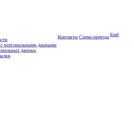
Ещё
Контакты
Схема проезда
ости
ы с персональными данными
сональных данных
сылки