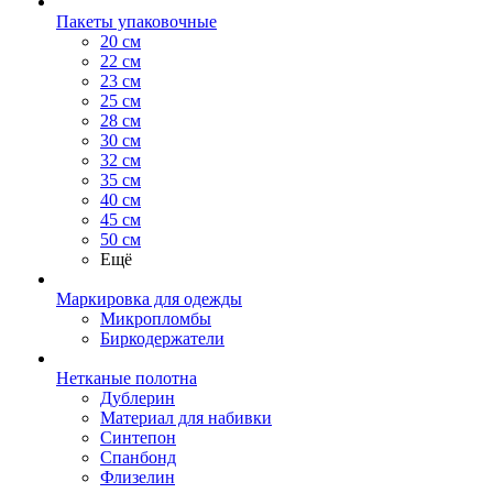
Пакеты упаковочные
20 см
22 см
23 см
25 см
28 см
30 см
32 см
35 см
40 см
45 см
50 см
Ещё
Маркировка для одежды
Микропломбы
Биркодержатели
Нетканые полотна
Дублерин
Материал для набивки
Синтепон
Спанбонд
Флизелин