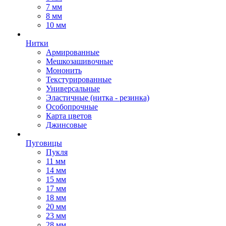
7 мм
8 мм
10 мм
Нитки
Армированные
Мешкозашивочные
Мононить
Текстурированные
Универсальные
Эластичные (нитка - резинка)
Особопрочные
Карта цветов
Джинсовые
Пуговицы
Пукля
11 мм
14 мм
15 мм
17 мм
18 мм
20 мм
23 мм
28 мм