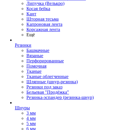
Липучка (Велькро)
Косая бейка
Кант
Шторная тесьма
Капроновая лента
Корсажная лента
Ещё
Резинки
Башмачные
Вязаные
Перфорированные
Помочная
Тканые
Тканые облегченные
Шляпные (шнур-резинка)
Резинки под заказ
Бельевая "Продёжка"
Резинка-эспандер (резинка-шнур)
Шнуры
3 мм
4 мм
5 мм
6 мм