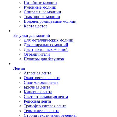
Потайные молнии
Рулонные молнии
Спиральные молнии
Тракторные молнии
Водонепроницаемые молнии
Карта цветов
Бегунки для молний
Для металлических молний
Для спиральных молний
Для тракторных молний
Ограничители
Пуллеры для бегунков
Ленты
Атласная лента
Окантовочная лента
Силиконовая лента
Брючная лента
Киперная лента
Светоотражающая лента
Репсовая лента
Трансфер клеевая лента
Термоклеевая лента
Стропа текстильная ременная